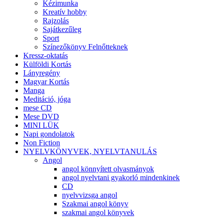
Kézimunka
Kreatív hobby
Rajzolás
Sajátkezűleg
Sport
Színezőkönyv Felnőtteknek
Kressz-oktatás
Külföldi Kortás
Lányregény
Magyar Kortás
Manga
Meditáció, jóga
mese CD
Mese DVD
MINI LÜK
Napi gondolatok
Non Fiction
NYELVKÖNYVEK, NYELVTANULÁS
Angol
angol könnyített olvasmányok
angol nyelvtani gyakorló mindenkinek
CD
nyelvvizsga angol
Szakmai angol könyv
szakmai angol könyvek