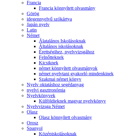
Francia
Francia könnyített olvasmány
Görög
idegennyelvű szókártya
Japán nyelv
Latin
Német
Álatalános Iskolásoknak
Általános iskolásoknak
Érettségihez, nyelvvizsgához
Felnőtteknek
Kicsiknek
német könnyített olvasmányok
német nyelvtani gyakorló mindenkinek
Szakmai német könyv
Nyelv oktatáshoz segédanyag
nyelvi gasztronómia
Nyelvkönyvek
Külföldieknek magyar nyelvkönyv
Nyelvvizsga Német
Olasz
Olasz könnyített olvasmány
Orosz
Spanyol
Középiskolásoknak