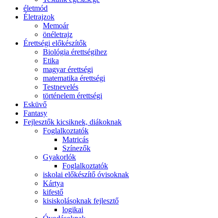
életmód
Életrajzok
Memoár
önéletrajz
Érettségi előkészítők
Biológia érettségihez
Etika
magyar érettségi
matematika érettségi
Testnevelés
történelem érettségi
Esküvő
Fantasy
Fejlesztők kicsiknek, diákoknak
Foglalkoztatók
Matricás
Színezők
Gyakorlók
Foglalkoztatók
iskolai előkészítő óvisoknak
Kártya
kifestő
kisiskolásoknak fejlesztő
logikai