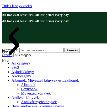
Tudás Könyvkuckó
All books at least 50% off list prices every day
All books at least 50% off list prices every day
Search for:
Keresés
Previous
Összes
Next
All category
2362
Ajándékkönyv
Akcióregény
Albumok, Művészeti könyvek és Lexikonok
Albumok
Lexikonok
Művészeti könyvek
Antikvár könyvek
Antikvár nyelvkönyvek
Babaváróknak és Gyermeknevelés