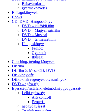
Babaváróknak
gyermeknevelés
Ballagókönyvek
Books
CD, DVD, Hangoskönyv
DVD – külföldi film
DVD – Magyar rajzfilm
DVD – Musical
DVD – természetfilm
Hangoskönyv
Felnőtt
Gyermek
Ifjúsági
Coaching, tréning könyvek
Diafilm
Diafilm és Mese CD, DVD
Diákkönyvtár
Diákoknak regények,olvasmányok
DVD – egészség
Egészség /testi,lelki,életmód,népgyógyászat/
Lelki egészség
Agykontroll
Ezotéria
népgyógyászat
Testünk egészsége