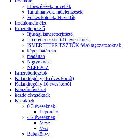
Irodalom
Elbeszélések, novellák
Tanulmányok, műelemzések
Verses kötetek, Novellák
Irodalomelmélet
Ismeretterjesztő
Ifjúsági ismeretterjesztő
Ismeretterjesztó 6-10 éveseknek
ISMERETTERJESZTŐK felső tagozatosoknak
képes határozó
madártan
Nagyoknak
NÉPRAJZ
Ismeretterjesztők
Kalandregény (16 éves kortól)
Kalandregény 10 éves kortól
Képzőművészet
kezdő olvasóknak
Kicsiknek
0-3 éveseknek
Leporello
4-7 éveseknek
Mese
Vers
Babakönyv