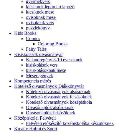
gyermekvers
kicsiknek leporello,lapozó
kicsiknek mese
ovisoknak mese
ovisoknak vers
puzzlekönyv
Kids Books
Comics
Coloring Books
Fairy Tales
Kisiskolások olvasmányai
Kalandregény 8-10 éveseknek
kisiskolások vers
kisiskolásoknak mese
Meseregények
Kompetencia mérés
Kötelező olvasmányok-Diákkönyvtár
Kötelező olvasmányok alsósoknak
Kötelező olvasmányok felsősöknek
Kötelező olvasmányok középiskola
Olvasónaplók alsósoknak
Olvasónaplók felsősöknek
Középiskolai Felvételi
Felvételi előkészítő középiskolába készülöknek
Kreatív Hobbi és Sport