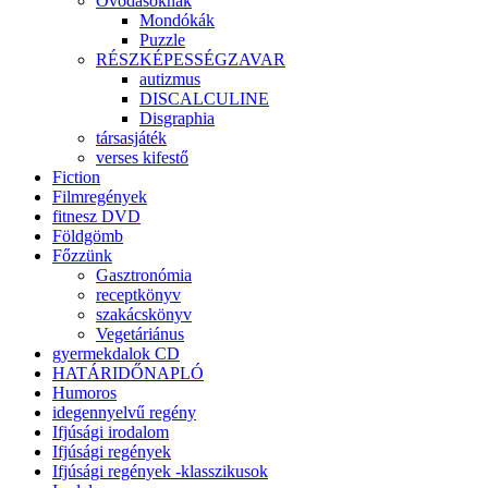
Óvodásoknak
Mondókák
Puzzle
RÉSZKÉPESSÉGZAVAR
autizmus
DISCALCULINE
Disgraphia
társasjáték
verses kifestő
Fiction
Filmregények
fitnesz DVD
Földgömb
Főzzünk
Gasztronómia
receptkönyv
szakácskönyv
Vegetáriánus
gyermekdalok CD
HATÁRIDŐNAPLÓ
Humoros
idegennyelvű regény
Ifjúsági irodalom
Ifjúsági regények
Ifjúsági regények -klasszikusok