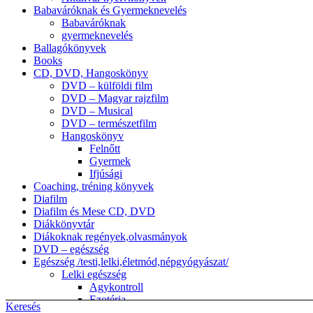
Babaváróknak és Gyermeknevelés
Babaváróknak
gyermeknevelés
Ballagókönyvek
Books
CD, DVD, Hangoskönyv
DVD – külföldi film
DVD – Magyar rajzfilm
DVD – Musical
DVD – természetfilm
Hangoskönyv
Felnőtt
Gyermek
Ifjúsági
Coaching, tréning könyvek
Diafilm
Diafilm és Mese CD, DVD
Diákkönyvtár
Diákoknak regények,olvasmányok
DVD – egészség
Egészség /testi,lelki,életmód,népgyógyászat/
Lelki egészség
Agykontroll
Ezotéria
Keresés
népgyógyászat