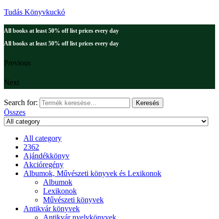
Tudás Könyvkuckó
All books at least 50% off list prices every day
All books at least 50% off list prices every day
Previous
Next
Search for:
Keresés
Összes
All category
2362
Ajándékkönyv
Akcióregény
Albumok, Művészeti könyvek és Lexikonok
Albumok
Lexikonok
Művészeti könyvek
Antikvár könyvek
Antikvár nyelvkönyvek