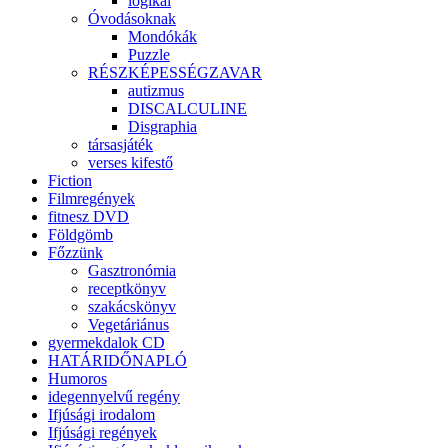
logikai
Óvodásoknak
Mondókák
Puzzle
RÉSZKÉPESSÉGZAVAR
autizmus
DISCALCULINE
Disgraphia
társasjáték
verses kifestő
Fiction
Filmregények
fitnesz DVD
Földgömb
Főzzünk
Gasztronómia
receptkönyv
szakácskönyv
Vegetáriánus
gyermekdalok CD
HATÁRIDŐNAPLÓ
Humoros
idegennyelvű regény
Ifjúsági irodalom
Ifjúsági regények