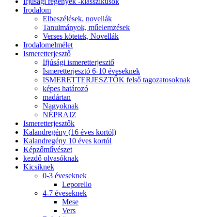
Ifjúsági regények -klasszikusok
Irodalom
Elbeszélések, novellák
Tanulmányok, műelemzések
Verses kötetek, Novellák
Irodalomelmélet
Ismeretterjesztő
Ifjúsági ismeretterjesztő
Ismeretterjesztó 6-10 éveseknek
ISMERETTERJESZTŐK felső tagozatosoknak
képes határozó
madártan
Nagyoknak
NÉPRAJZ
Ismeretterjesztők
Kalandregény (16 éves kortól)
Kalandregény 10 éves kortól
Képzőművészet
kezdő olvasóknak
Kicsiknek
0-3 éveseknek
Leporello
4-7 éveseknek
Mese
Vers