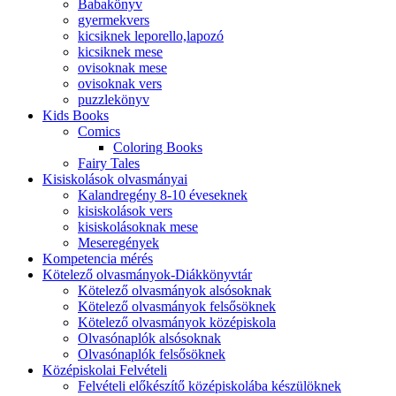
Babakönyv
gyermekvers
kicsiknek leporello,lapozó
kicsiknek mese
ovisoknak mese
ovisoknak vers
puzzlekönyv
Kids Books
Comics
Coloring Books
Fairy Tales
Kisiskolások olvasmányai
Kalandregény 8-10 éveseknek
kisiskolások vers
kisiskolásoknak mese
Meseregények
Kompetencia mérés
Kötelező olvasmányok-Diákkönyvtár
Kötelező olvasmányok alsósoknak
Kötelező olvasmányok felsősöknek
Kötelező olvasmányok középiskola
Olvasónaplók alsósoknak
Olvasónaplók felsősöknek
Középiskolai Felvételi
Felvételi előkészítő középiskolába készülöknek