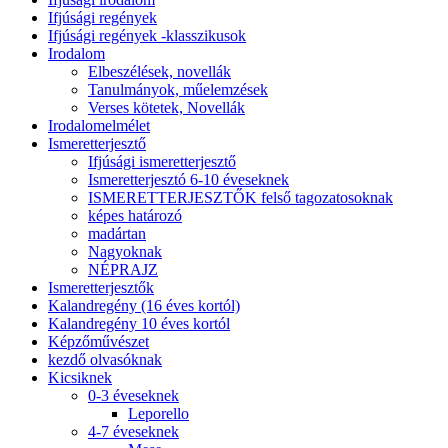
Ifjúsági regények
Ifjúsági regények -klasszikusok
Irodalom
Elbeszélések, novellák
Tanulmányok, műelemzések
Verses kötetek, Novellák
Irodalomelmélet
Ismeretterjesztő
Ifjúsági ismeretterjesztő
Ismeretterjesztó 6-10 éveseknek
ISMERETTERJESZTŐK felső tagozatosoknak
képes határozó
madártan
Nagyoknak
NÉPRAJZ
Ismeretterjesztők
Kalandregény (16 éves kortól)
Kalandregény 10 éves kortól
Képzőművészet
kezdő olvasóknak
Kicsiknek
0-3 éveseknek
Leporello
4-7 éveseknek