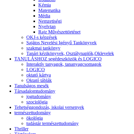
Kémia
Matematika
Média
Nemzetiségi
Nyelvtan
Rajz Művészettörténet
OKJ-s képzések
Sajátos Nevelési Igényű Tankönyvek
szakmai tankönyv
Tanári kézikönyvek, Osztálynaplók,Oklevelek
TANULÁSHOZ segédeszközök és LOGICO
Interaktív tanyagok, tananyagcsomagok
LOGICO
oktató kártya
Oktató táblák
Tanulságos mesék
Társadalomtudomány
jogtudomány
szociológia
Tehetséggondozás, iskolai versenyek
természettudomány
ökológia
tudástár természettudomány
Thriller