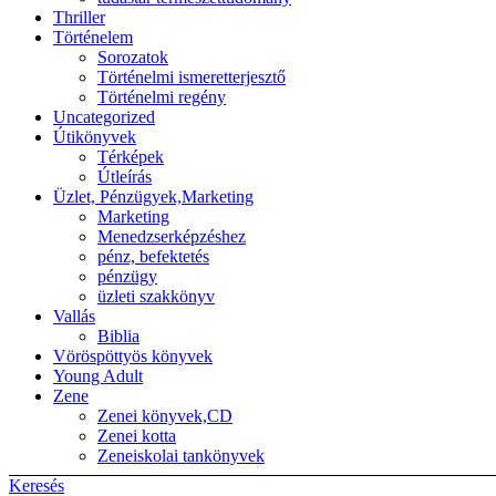
Thriller
Történelem
Sorozatok
Történelmi ismeretterjesztő
Történelmi regény
Uncategorized
Útikönyvek
Térképek
Útleírás
Üzlet, Pénzügyek,Marketing
Marketing
Menedzserképzéshez
pénz, befektetés
pénzügy
üzleti szakkönyv
Vallás
Biblia
Vöröspöttyös könyvek
Young Adult
Zene
Zenei könyvek,CD
Zenei kotta
Zeneiskolai tankönyvek
Keresés
Back to top