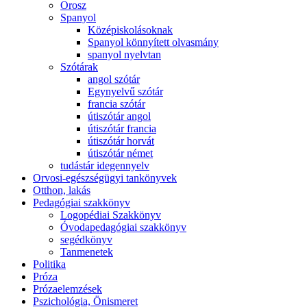
Orosz
Spanyol
Középiskolásoknak
Spanyol könnyített olvasmány
spanyol nyelvtan
Szótárak
angol szótár
Egynyelvű szótár
francia szótár
útiszótár angol
útiszótár francia
útiszótár horvát
útiszótár német
tudástár idegennyelv
Orvosi-egészségügyi tankönyvek
Otthon, lakás
Pedagógiai szakkönyv
Logopédiai Szakkönyv
Óvodapedagógiai szakkönyv
segédkönyv
Tanmenetek
Politika
Próza
Prózaelemzések
Pszichológia, Önismeret