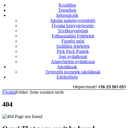
Kezdőlap
Termékek
Információk
Iskolai tankönyvrendelés
Óvodai könyvterjesztés
Tevékenységünk
Felhasználási Feltételek
Fizetési mód
Szállítási feltételek
Pick Pack Pontok
Jogi nyilatkozat
Adatvédelmi nyilatkozat
Iskoláknak
Terjesztői üzenetek iskoláknak
Elérhetőség
Hívjon most!
+36 23 361 051
Főoldal
Fehler: Seite existiert nicht
404