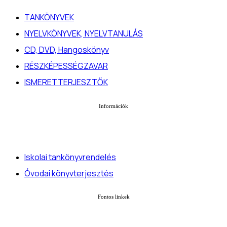
TANKÖNYVEK
NYELVKÖNYVEK, NYELVTANULÁS
CD, DVD, Hangoskönyv
RÉSZKÉPESSÉGZAVAR
ISMERETTERJESZTŐK
Információk
Iskolai tankönyvrendelés
Óvodai könyvterjesztés
Fontos linkek