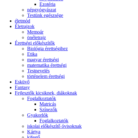
Ezotéria
népgyógyászat
Testünk egészsége
életmód
Életrajzok
Memoár
önéletrajz
Érettségi előkészítők
Biológia érettségihez
Etika
magyar érettségi
matematika érettségi
Testnevelés
történelem érettségi
Esküvő
Fantasy
Fejlesztők kicsiknek, diákoknak
Foglalkoztatók
Matricás
Színezők
Gyakorlók
Foglalkoztatók
iskolai előkészítő óvisoknak
Kártya
kifestő