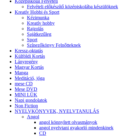
Középiskolai Felvételi
Felvételi előkészítő középiskolába készülöknek
Kreatív Hobbi és Sport
Kézimunka
Kreatív hobby
Rajzolás
Sajátkezűleg
Sport
Színezőkönyv Felnőtteknek
Kressz-oktatás
Külföldi Kortás
Lányregény
Magyar Kortás
Manga
Meditáció, jóga
mese CD
Mese DVD
MINI LÜK
Napi gondolatok
Non Fiction
NYELVKÖNYVEK, NYELVTANULÁS
Angol
angol könnyített olvasmányok
angol nyelvtani gyakorló mindenkinek
CD