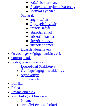
Középiskolásoknak
Spanyol könnyített olvasmány
spanyol nyelvtan
Szótárak
angol szótár
Egynyelvű szótár
francia szótár
útiszótár angol
útiszótár francia
útiszótár horvát
útiszótár német
tudástár idegennyelv
Orvosi-egészségügyi tankönyvek
Otthon, lakás
Pedagógiai szakkönyv
Logopédiai Szakkönyv
Óvodapedagógiai szakkönyv
segédkönyv
Tanmenetek
Politika
Próza
Prózaelemzések
Pszichológia, Önismeret
önismeret
személyiség pszichológia