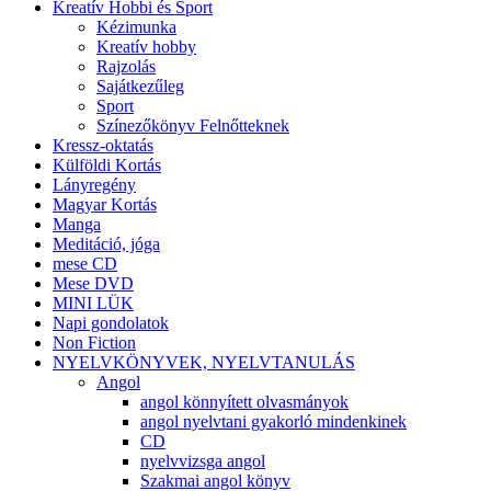
Kreatív Hobbi és Sport
Kézimunka
Kreatív hobby
Rajzolás
Sajátkezűleg
Sport
Színezőkönyv Felnőtteknek
Kressz-oktatás
Külföldi Kortás
Lányregény
Magyar Kortás
Manga
Meditáció, jóga
mese CD
Mese DVD
MINI LÜK
Napi gondolatok
Non Fiction
NYELVKÖNYVEK, NYELVTANULÁS
Angol
angol könnyített olvasmányok
angol nyelvtani gyakorló mindenkinek
CD
nyelvvizsga angol
Szakmai angol könyv