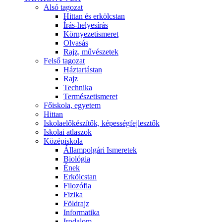
Alsó tagozat
Hittan és erkölcstan
Írás-helyesírás
Környezetismeret
Olvasás
Rajz, művészetek
Felső tagozat
Háztartástan
Rajz
Technika
Természetismeret
Főiskola, egyetem
Hittan
Iskolaelőkészítők, képességfejlesztők
Iskolai atlaszok
Középiskola
Állampolgári Ismeretek
Biológia
Ének
Erkölcstan
Filozófia
Fizika
Földrajz
Informatika
Irodalom