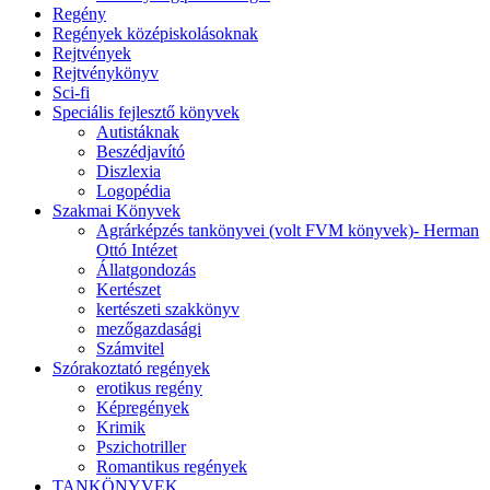
Regény
Regények középiskolásoknak
Rejtvények
Rejtvénykönyv
Sci-fi
Speciális fejlesztő könyvek
Autistáknak
Beszédjavító
Diszlexia
Logopédia
Szakmai Könyvek
Agrárképzés tankönyvei (volt FVM könyvek)- Herman
Ottó Intézet
Állatgondozás
Kertészet
kertészeti szakkönyv
mezőgazdasági
Számvitel
Szórakoztató regények
erotikus regény
Képregények
Krimik
Pszichotriller
Romantikus regények
TANKÖNYVEK