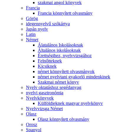
szakmai angol könyvek
Francia
Francia könnyített olvasmány
Görög
idegennyelvű szókártya
Japán nyelv
Latin
Német
Álatalános Iskolásoknak
Általános iskolásoknak
Érettségihez, nyelvvizsgához
Felnőtteknek
Kicsiknek
német könnyített olvasmányok
német nyelvtani gyakorló mindenkinek
Szakmai német könyv
Nyelv oktatáshoz segédanyag
nyelvi gasztronómia
Nyelvkönyvek
Külföldieknek magyar nyelvkönyv
Nyelvvizsga Német
Olasz
Olasz könnyített olvasmány
Orosz
Spanyol