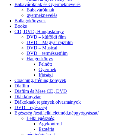
Babaváróknak és Gyermeknevelés
Babaváróknak
gyermeknevelés
Ballagókönyvek
Books
CD, DVD, Hangoskönyv
DVD – külföldi film
DVD – Magyar rajzfilm
DVD – Musical
DVD – természetfilm
Hangoskönyv
Felnőtt
Gyermek
Ifjúsági
Coaching, tréning könyvek
Diafilm
Diafilm és Mese CD, DVD
Diákkönyvtár
Diákoknak regények,olvasmányok
DVD – egészség
Egészség /testi,lelki,életmód,népgyógyászat/
Lelki egészség
Agykontroll
Ezotéria
népgyógyászat