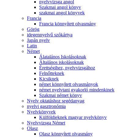
nyelvvizsga angol
Szakmai angol könyv
szakmai angol könyvek
Francia
Francia könnyített olvasmány
Görög
idegennyelvű szókártya
Japán nyelv
Latin
Német
Álatalános Iskolásoknak
Általános iskolásoknak
Érettségihez, nyelvvizsgához
Felnőtteknek
Kicsiknek
német könnyített olvasmányok
német nyelvtani gyakorló mindenkinek
Szakmai német könyv
Nyelv oktatáshoz segédanyag
nyelvi gasztronómia
Nyelvkönyvek
Külföldieknek magyar nyelvkönyv
Nyelvvizsga Német
Olasz
Olasz könnyített olvasmány