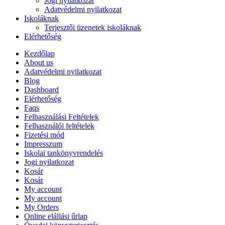
Jogi nyilatkozat
Adatvédelmi nyilatkozat
Iskoláknak
Terjesztői üzenetek iskoláknak
Elérhetőség
Kezdőlap
About us
Adatvédelmi nyilatkozat
Blog
Dashboard
Elérhetőség
Faqs
Felhasználási Feltételek
Felhasználói feltételek
Fizetési mód
Impresszum
Iskolai tankönyvrendelés
Jogi nyilatkozat
Kosár
Kosár
My account
My account
My Orders
Online elállási űrlap