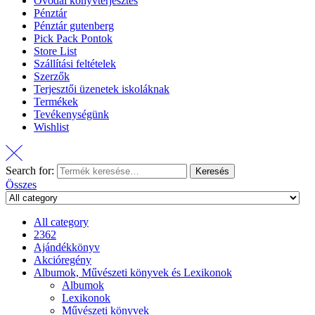
Óvodai könyvterjesztés
Pénztár
Pénztár gutenberg
Pick Pack Pontok
Store List
Szállítási feltételek
Szerzők
Terjesztői üzenetek iskoláknak
Termékek
Tevékenységünk
Wishlist
Search for:
Keresés
Összes
All category
2362
Ajándékkönyv
Akcióregény
Albumok, Művészeti könyvek és Lexikonok
Albumok
Lexikonok
Művészeti könyvek