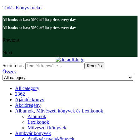
Tudás Könyvkuckó
All books at least 50% off list prices every day
All books at least 50% off list prices every day
Previous
Next
Search for:
Keresés
Összes
All category
2362
Ajándékkönyv
Akcióregény
Albumok, Művészeti könyvek és Lexikonok
Albumok
Lexikonok
Művészeti könyvek
Antikvár könyvek
Antikvár nyelvkönyvek