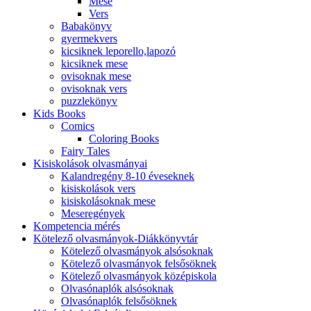
Mese
Vers
Babakönyv
gyermekvers
kicsiknek leporello,lapozó
kicsiknek mese
ovisoknak mese
ovisoknak vers
puzzlekönyv
Kids Books
Comics
Coloring Books
Fairy Tales
Kisiskolások olvasmányai
Kalandregény 8-10 éveseknek
kisiskolások vers
kisiskolásoknak mese
Meseregények
Kompetencia mérés
Kötelező olvasmányok-Diákkönyvtár
Kötelező olvasmányok alsósoknak
Kötelező olvasmányok felsősöknek
Kötelező olvasmányok középiskola
Olvasónaplók alsósoknak
Olvasónaplók felsősöknek