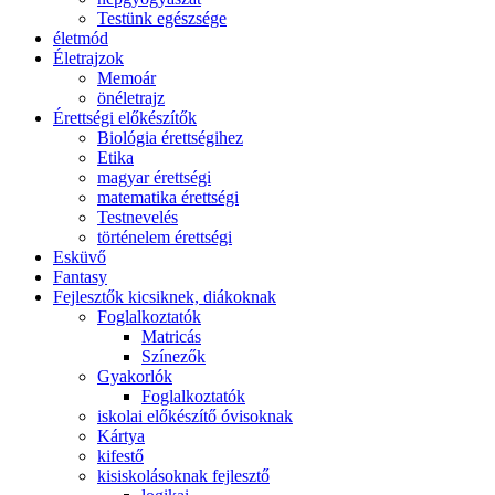
Testünk egészsége
életmód
Életrajzok
Memoár
önéletrajz
Érettségi előkészítők
Biológia érettségihez
Etika
magyar érettségi
matematika érettségi
Testnevelés
történelem érettségi
Esküvő
Fantasy
Fejlesztők kicsiknek, diákoknak
Foglalkoztatók
Matricás
Színezők
Gyakorlók
Foglalkoztatók
iskolai előkészítő óvisoknak
Kártya
kifestő
kisiskolásoknak fejlesztő