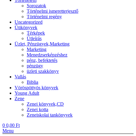
Történelem
Sorozatok
Történelmi ismeretterjesztő
Történelmi regény
Uncategorized
Útikönyvek
Térképek
Útleírás
Üzlet, Pénzügyek,Marketing
Marketing
Menedzserképzéshez
pénz, befektetés
pénzügy
üzleti szakkönyv
Vallás
Biblia
Vöröspöttyös könyvek
Young Adult
Zene
Zenei könyvek,CD
Zenei kotta
Zeneiskolai tankönyvek
0
0,00
Ft
Menu