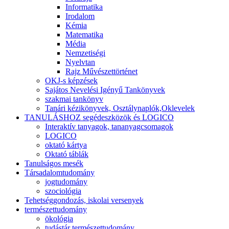
Informatika
Irodalom
Kémia
Matematika
Média
Nemzetiségi
Nyelvtan
Rajz Művészettörténet
OKJ-s képzések
Sajátos Nevelési Igényű Tankönyvek
szakmai tankönyv
Tanári kézikönyvek, Osztálynaplók,Oklevelek
TANULÁSHOZ segédeszközök és LOGICO
Interaktív tanyagok, tananyagcsomagok
LOGICO
oktató kártya
Oktató táblák
Tanulságos mesék
Társadalomtudomány
jogtudomány
szociológia
Tehetséggondozás, iskolai versenyek
természettudomány
ökológia
tudástár természettudomány