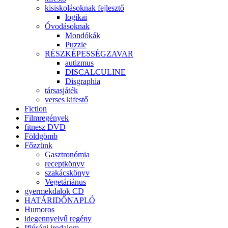
kisiskolásoknak fejlesztő
logikai
Óvodásoknak
Mondókák
Puzzle
RÉSZKÉPESSÉGZAVAR
autizmus
DISCALCULINE
Disgraphia
társasjáték
verses kifestő
Fiction
Filmregények
fitnesz DVD
Földgömb
Főzzünk
Gasztronómia
receptkönyv
szakácskönyv
Vegetáriánus
gyermekdalok CD
HATÁRIDŐNAPLÓ
Humoros
idegennyelvű regény
Ifjúsági irodalom