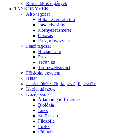
Romantikus regények
TANKÖNYVEK
Alsó tagozat
Hittan és erkölcstan
Írás-helyesírás
Környezetismeret
Olvasás
Rajz, művészetek
Felső tagozat
Háztartástan
Rajz
Technika
Természetismeret
Főiskola, egyetem
Hittan
Iskolaelőkészítők, képességfejlesztők
Iskolai atlaszok
Középiskola
Állampolgári Ismeretek
Biológia
Ének
Erkölcstan
Filozófia
Fizika
Földrajz