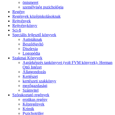
önismeret
személyiség pszichológia
Regény
Regények középiskolásoknak
Rejtvények
Rejtvénykönyv
Sci-fi
Speciális fejlesztő könyvek
Autistáknak
Beszédjavító
Diszlexia
Logopédia
Szakmai Könyvek
Agrárképzés tankönyvei (volt FVM könyvek)- Herman
Ottó Intézet
Állatgondozás
Kertészet
kertészeti szakkönyv
mezőgazdasági
Számvitel
Szórakoztató regények
erotikus regény
Képregények
Krimik
Pszichotriller