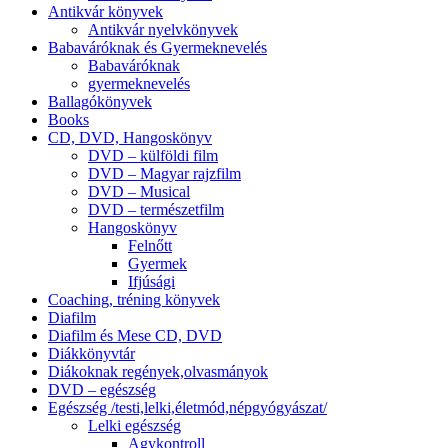
Antikvár könyvek
Antikvár nyelvkönyvek
Babaváróknak és Gyermeknevelés
Babaváróknak
gyermeknevelés
Ballagókönyvek
Books
CD, DVD, Hangoskönyv
DVD – külföldi film
DVD – Magyar rajzfilm
DVD – Musical
DVD – természetfilm
Hangoskönyv
Felnőtt
Gyermek
Ifjúsági
Coaching, tréning könyvek
Diafilm
Diafilm és Mese CD, DVD
Diákkönyvtár
Diákoknak regények,olvasmányok
DVD – egészség
Egészség /testi,lelki,életmód,népgyógyászat/
Lelki egészség
Agykontroll