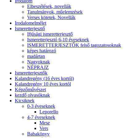
Irodalom
Elbeszélések, novellák
Tanulmányok, műelemzések
Verses kötetek, Novellák
Irodalomelmélet
Ismeretterjesztő
Ifjúsági ismeretterjesztő
Ismeretterjesztó 6-10 éveseknek
ISMERETTERJESZTŐK felső tagozatosoknak
képes határozó
madártan
Nagyoknak
NÉPRAJZ
Ismeretterjesztők
Kalandregény (16 éves kortól)
Kalandregény 10 éves kortól
Képzőművészet
kezdő olvasóknak
Kicsiknek
0-3 éveseknek
Leporello
4-7 éveseknek
Mese
Vers
Babakönyv