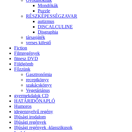
Óvodásoknak
Mondókák
Puzzle
RÉSZKÉPESSÉGZAVAR
autizmus
DISCALCULINE
Disgraphia
társasjáték
verses kifestő
Fiction
Filmregények
fitnesz DVD
Földgömb
Főzzünk
Gasztronómia
receptkönyv
szakácskönyv
Vegetáriánus
gyermekdalok CD
HATÁRIDŐNAPLÓ
Humoros
idegennyelvű regény
Ifjúsági irodalom
Ifjúsági regények
Ifjúsági regények -klasszikusok