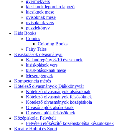
gyermekvers
kicsiknek leporello,lapozó
kicsiknek mese
ovisoknak mese
ovisoknak vers
puzzlekönyv
Kids Books
Comics
Coloring Books
Fairy Tales
Kisiskolások olvasmányai
Kalandregény 8-10 éveseknek
kisiskolások vers
kisiskolásoknak mese
Meseregények
Kompetencia mérés
Kötelező olvasmányok-Diákkönyvtár
Kötelező olvasmányok alsósoknak
Kötelező olvasmányok felsősöknek
Kötelező olvasmányok középiskola
Olvasónaplók alsósoknak
Olvasónaplók felsősöknek
Középiskolai Felvételi
Felvételi előkészítő középiskolába készülöknek
Kreatív Hobbi és Sport