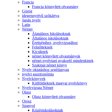
Francia
Francia könnyített olvasmány
Görög
idegennyelvű szókártya
Japán nyelv
Latin
Német
Álatalános Iskolásoknak
Általános iskolásoknak
Érettségihez, nyelvvizsgához
Felnőtteknek
Kicsiknek
német könnyített olvasmányok
német nyelvtani gyakorló mindenkinek
Szakmai német könyv
Nyelv oktatáshoz segédanyag
nyelvi gasztronómia
Nyelvkönyvek
Külföldieknek magyar nyelvkönyv
Nyelvvizsga Német
Olasz
Olasz könnyített olvasmány
Orosz
Spanyol
Középiskolásoknak