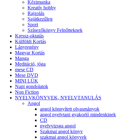
Kézimunka
Kreatív hobby
Rajzolás
Sajátkezűleg
Sport
Színezőkönyv Felnőtteknek
Kressz-oktatás
Külföldi Kortás
Lányregény
Magyar Kortás
Manga
Meditáció, jóga
mese CD
Mese DVD
MINI LÜK
Napi gondolatok
Non Fiction
NYELVKÖNYVEK, NYELVTANULÁS
Angol
angol könnyített olvasmányok
angol nyelvtani gyakorló mindenkinek
CD
nyelvvizsga angol
Szakmai angol könyv
szakmai angol könyvek