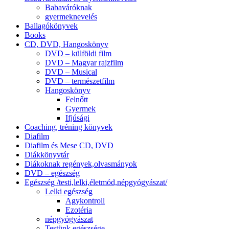
Babaváróknak
gyermeknevelés
Ballagókönyvek
Books
CD, DVD, Hangoskönyv
DVD – külföldi film
DVD – Magyar rajzfilm
DVD – Musical
DVD – természetfilm
Hangoskönyv
Felnőtt
Gyermek
Ifjúsági
Coaching, tréning könyvek
Diafilm
Diafilm és Mese CD, DVD
Diákkönyvtár
Diákoknak regények,olvasmányok
DVD – egészség
Egészség /testi,lelki,életmód,népgyógyászat/
Lelki egészség
Agykontroll
Ezotéria
népgyógyászat
Testünk egészsége