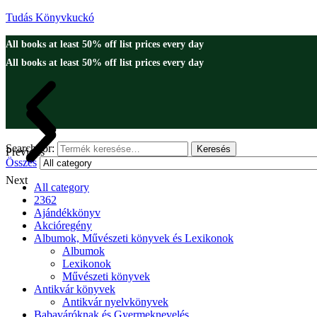
Tudás Könyvkuckó
All books at least 50% off list prices every day
All books at least 50% off list prices every day
Search for:
Keresés
Previous
Összes
Next
All category
2362
Ajándékkönyv
Akcióregény
Albumok, Művészeti könyvek és Lexikonok
Albumok
Lexikonok
Művészeti könyvek
Antikvár könyvek
Antikvár nyelvkönyvek
Babaváróknak és Gyermeknevelés