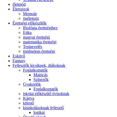
életmód
Életrajzok
Memoár
önéletrajz
Érettségi előkészítők
Biológia érettségihez
Etika
magyar érettségi
matematika érettségi
Testnevelés
történelem érettségi
Esküvő
Fantasy
Fejlesztők kicsiknek, diákoknak
Foglalkoztatók
Matricás
Színezők
Gyakorlók
Foglalkoztatók
iskolai előkészítő óvisoknak
Kártya
kifestő
kisiskolásoknak fejlesztő
logikai