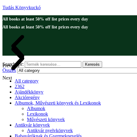
Tudás Könyvkuckó
All books at least 50% off list prices every day
All books at least 50% off list prices every day
Search for:
Keresés
Previous
Összes
Next
All category
2362
Ajándékkönyv
Akcióregény
Albumok, Művészeti könyvek és Lexikonok
Albumok
Lexikonok
Művészeti könyvek
Antikvár könyvek
Antikvár nyelvkönyvek
Babaváróknak és Gyermeknevelés