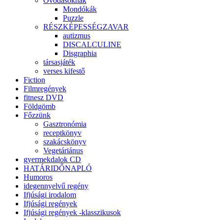
Óvodásoknak
Mondókák
Puzzle
RÉSZKÉPESSÉGZAVAR
autizmus
DISCALCULINE
Disgraphia
társasjáték
verses kifestő
Fiction
Filmregények
fitnesz DVD
Földgömb
Főzzünk
Gasztronómia
receptkönyv
szakácskönyv
Vegetáriánus
gyermekdalok CD
HATÁRIDŐNAPLÓ
Humoros
idegennyelvű regény
Ifjúsági irodalom
Ifjúsági regények
Ifjúsági regények -klasszikusok