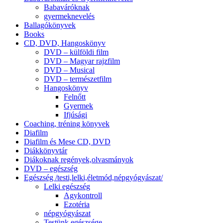
Babaváróknak
gyermeknevelés
Ballagókönyvek
Books
CD, DVD, Hangoskönyv
DVD – külföldi film
DVD – Magyar rajzfilm
DVD – Musical
DVD – természetfilm
Hangoskönyv
Felnőtt
Gyermek
Ifjúsági
Coaching, tréning könyvek
Diafilm
Diafilm és Mese CD, DVD
Diákkönyvtár
Diákoknak regények,olvasmányok
DVD – egészség
Egészség /testi,lelki,életmód,népgyógyászat/
Lelki egészség
Agykontroll
Ezotéria
népgyógyászat
Testünk egészsége