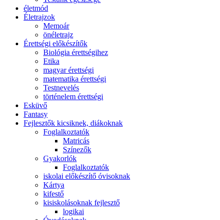
életmód
Életrajzok
Memoár
önéletrajz
Érettségi előkészítők
Biológia érettségihez
Etika
magyar érettségi
matematika érettségi
Testnevelés
történelem érettségi
Esküvő
Fantasy
Fejlesztők kicsiknek, diákoknak
Foglalkoztatók
Matricás
Színezők
Gyakorlók
Foglalkoztatók
iskolai előkészítő óvisoknak
Kártya
kifestő
kisiskolásoknak fejlesztő
logikai