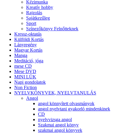
Kézimunka
Kreatív hobby
Rajzolás
Sajátkezűleg
Sport
Színezőkönyv Felnőtteknek
Kressz-oktatás
Külföldi Kortás
Lányregény
Magyar Kortás
Manga
Meditáció, jóga
mese CD
Mese DVD
MINI LÜK
Napi gondolatok
Non Fiction
NYELVKÖNYVEK, NYELVTANULÁS
Angol
angol könnyített olvasmányok
angol nyelvtani gyakorló mindenkinek
CD
nyelvvizsga angol
Szakmai angol könyv
szakmai angol könyvek