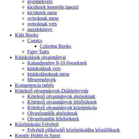
gyermekvers
kicsiknek leporello,lapozó
kicsiknek mese
ovisoknak mese
ovisoknak vers
puzzlekönyv
Kids Books
Comics
Coloring Books
Fairy Tales
Kisiskolások olvasmányai
Kalandregény 8-10 éveseknek
kisiskolások vers
kisiskolásoknak mese
Meseregények
Kompetencia mérés
Kötelező olvasmányok-Diákkönyvtár
Kötelező olvasmányok alsósoknak
Kötelező olvasmányok felsősöknek
Kötelező olvasmányok középiskola
Olvasónaplók alsósoknak
Olvasónaplók felsősöknek
Középiskolai Felvételi
Felvételi előkészítő középiskolába készülöknek
Kreatív Hobbi és Sport