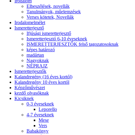
Irodalom
Elbeszélések, novellák
Tanulmányok, műelemzések
Verses kötetek, Novellák
Irodalomelmélet
Ismeretterjesztő
Ifjúsági ismeretterjesztő
Ismeretterjesztó 6-10 éveseknek
ISMERETTERJESZTŐK felső tagozatosoknak
képes határozó
madártan
Nagyoknak
NÉPRAJZ
Ismeretterjesztők
Kalandregény (16 éves kortól)
Kalandregény 10 éves kortól
Képzőművészet
kezdő olvasóknak
Kicsiknek
0-3 éveseknek
Leporello
4-7 éveseknek
Mese
Vers
Babakönyv