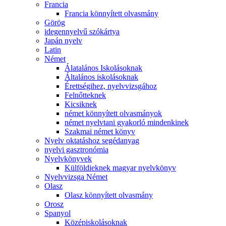
Francia
Francia könnyített olvasmány
Görög
idegennyelvű szókártya
Japán nyelv
Latin
Német
Álatalános Iskolásoknak
Általános iskolásoknak
Érettségihez, nyelvvizsgához
Felnőtteknek
Kicsiknek
német könnyített olvasmányok
német nyelvtani gyakorló mindenkinek
Szakmai német könyv
Nyelv oktatáshoz segédanyag
nyelvi gasztronómia
Nyelvkönyvek
Külföldieknek magyar nyelvkönyv
Nyelvvizsga Német
Olasz
Olasz könnyített olvasmány
Orosz
Spanyol
Középiskolásoknak