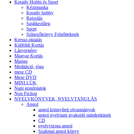
Kreatív Hobbi és Sport
Kézimunka
Kreatív hobby
Rajzolás
Sajátkezűleg
Sport
Színezőkönyv Felnőtteknek
Kressz-oktatás
Külföldi Kortás
Lányregény
Magyar Kortás
Manga
Meditáció, jóga
mese CD
Mese DVD
MINI LÜK
Napi gondolatok
Non Fiction
NYELVKÖNYVEK, NYELVTANULÁS
Angol
angol könnyített olvasmányok
angol nyelvtani gyakorló mindenkinek
CD
nyelvvizsga angol
Szakmai angol könyv