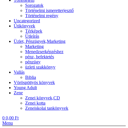
Történelem
Sorozatok
Történelmi ismeretterjesztő
Történelmi regény
Uncategorized
Útikönyvek
Térképek
Útleírás
Üzlet, Pénzügyek,Marketing
Marketing
Menedzserképzéshez
pénz, befektetés
pénzügy
üzleti szakkönyv
Vallás
Biblia
Vöröspöttyös könyvek
Young Adult
Zene
Zenei könyvek,CD
Zenei kotta
Zeneiskolai tankönyvek
0
0,00
Ft
Menu