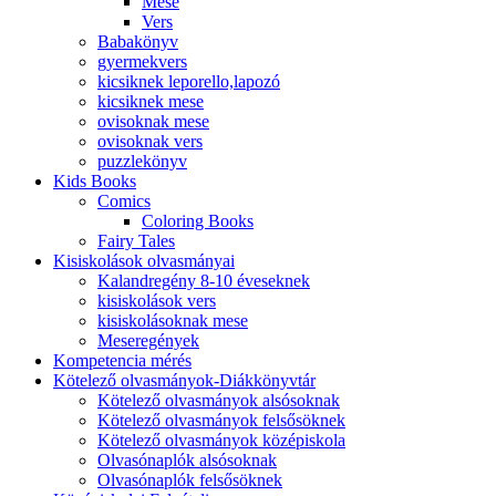
Mese
Vers
Babakönyv
gyermekvers
kicsiknek leporello,lapozó
kicsiknek mese
ovisoknak mese
ovisoknak vers
puzzlekönyv
Kids Books
Comics
Coloring Books
Fairy Tales
Kisiskolások olvasmányai
Kalandregény 8-10 éveseknek
kisiskolások vers
kisiskolásoknak mese
Meseregények
Kompetencia mérés
Kötelező olvasmányok-Diákkönyvtár
Kötelező olvasmányok alsósoknak
Kötelező olvasmányok felsősöknek
Kötelező olvasmányok középiskola
Olvasónaplók alsósoknak
Olvasónaplók felsősöknek