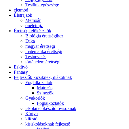
Testünk egészsége
életmód
Életrajzok
Memoár
önéletrajz
Érettségi előkészítők
Biológia érettségihez
Etika
magyar érettségi
matematika érettségi
Testnevelés
történelem érettségi
Esküvő
Fantasy
Fejlesztők kicsiknek, diákoknak
Foglalkoztatók
Matricás
Színezők
Gyakorlók
Foglalkoztatók
iskolai előkészítő óvisoknak
Kártya
kifestő
kisiskolásoknak fejlesztő