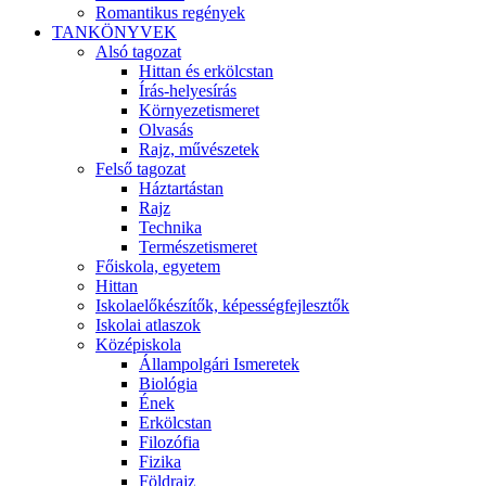
Romantikus regények
TANKÖNYVEK
Alsó tagozat
Hittan és erkölcstan
Írás-helyesírás
Környezetismeret
Olvasás
Rajz, művészetek
Felső tagozat
Háztartástan
Rajz
Technika
Természetismeret
Főiskola, egyetem
Hittan
Iskolaelőkészítők, képességfejlesztők
Iskolai atlaszok
Középiskola
Állampolgári Ismeretek
Biológia
Ének
Erkölcstan
Filozófia
Fizika
Földrajz