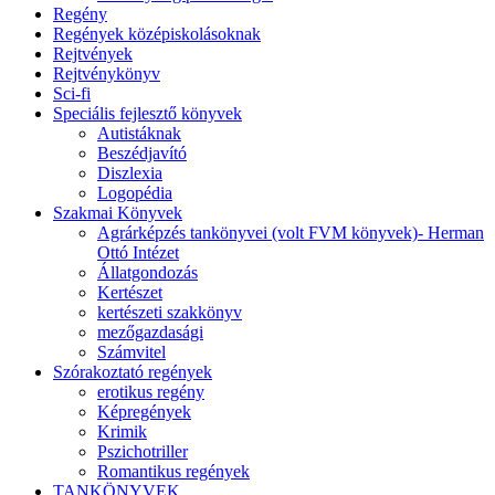
Regény
Regények középiskolásoknak
Rejtvények
Rejtvénykönyv
Sci-fi
Speciális fejlesztő könyvek
Autistáknak
Beszédjavító
Diszlexia
Logopédia
Szakmai Könyvek
Agrárképzés tankönyvei (volt FVM könyvek)- Herman
Ottó Intézet
Állatgondozás
Kertészet
kertészeti szakkönyv
mezőgazdasági
Számvitel
Szórakoztató regények
erotikus regény
Képregények
Krimik
Pszichotriller
Romantikus regények
TANKÖNYVEK