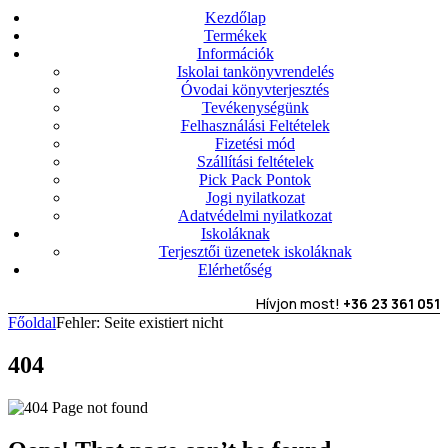
Kezdőlap
Termékek
Információk
Iskolai tankönyvrendelés
Óvodai könyvterjesztés
Tevékenységünk
Felhasználási Feltételek
Fizetési mód
Szállítási feltételek
Pick Pack Pontok
Jogi nyilatkozat
Adatvédelmi nyilatkozat
Iskoláknak
Terjesztői üzenetek iskoláknak
Elérhetőség
Hívjon most!
+36 23 361 051
Főoldal
Fehler: Seite existiert nicht
404