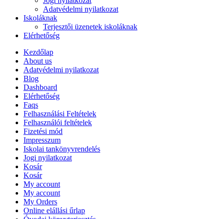
Jogi nyilatkozat
Adatvédelmi nyilatkozat
Iskoláknak
Terjesztői üzenetek iskoláknak
Elérhetőség
Kezdőlap
About us
Adatvédelmi nyilatkozat
Blog
Dashboard
Elérhetőség
Faqs
Felhasználási Feltételek
Felhasználói feltételek
Fizetési mód
Impresszum
Iskolai tankönyvrendelés
Jogi nyilatkozat
Kosár
Kosár
My account
My account
My Orders
Online elállási űrlap