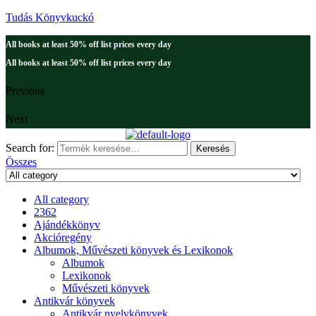
Tudás Könyvkuckó
All books at least 50% off list prices every day
All books at least 50% off list prices every day
Previous
Next
Search for:
Keresés
Összes
All category
2362
Ajándékkönyv
Akcióregény
Albumok, Művészeti könyvek és Lexikonok
Albumok
Lexikonok
Művészeti könyvek
Antikvár könyvek
Antikvár nyelvkönyvek