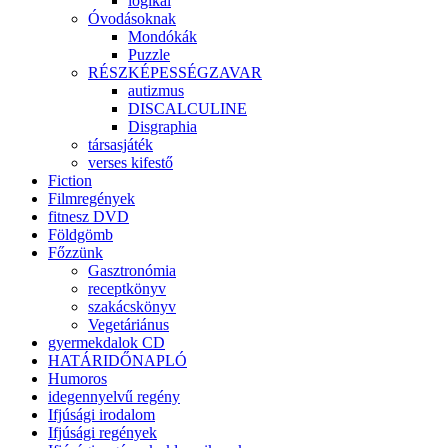
logikai
Óvodásoknak
Mondókák
Puzzle
RÉSZKÉPESSÉGZAVAR
autizmus
DISCALCULINE
Disgraphia
társasjáték
verses kifestő
Fiction
Filmregények
fitnesz DVD
Földgömb
Főzzünk
Gasztronómia
receptkönyv
szakácskönyv
Vegetáriánus
gyermekdalok CD
HATÁRIDŐNAPLÓ
Humoros
idegennyelvű regény
Ifjúsági irodalom
Ifjúsági regények