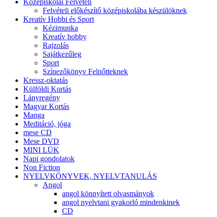
Középiskolai Felvételi
Felvételi előkészítő középiskolába készülöknek
Kreatív Hobbi és Sport
Kézimunka
Kreatív hobby
Rajzolás
Sajátkezűleg
Sport
Színezőkönyv Felnőtteknek
Kressz-oktatás
Külföldi Kortás
Lányregény
Magyar Kortás
Manga
Meditáció, jóga
mese CD
Mese DVD
MINI LÜK
Napi gondolatok
Non Fiction
NYELVKÖNYVEK, NYELVTANULÁS
Angol
angol könnyített olvasmányok
angol nyelvtani gyakorló mindenkinek
CD