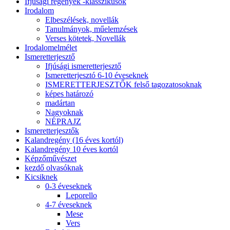
Ifjúsági regények -klasszikusok
Irodalom
Elbeszélések, novellák
Tanulmányok, műelemzések
Verses kötetek, Novellák
Irodalomelmélet
Ismeretterjesztő
Ifjúsági ismeretterjesztő
Ismeretterjesztó 6-10 éveseknek
ISMERETTERJESZTŐK felső tagozatosoknak
képes határozó
madártan
Nagyoknak
NÉPRAJZ
Ismeretterjesztők
Kalandregény (16 éves kortól)
Kalandregény 10 éves kortól
Képzőművészet
kezdő olvasóknak
Kicsiknek
0-3 éveseknek
Leporello
4-7 éveseknek
Mese
Vers