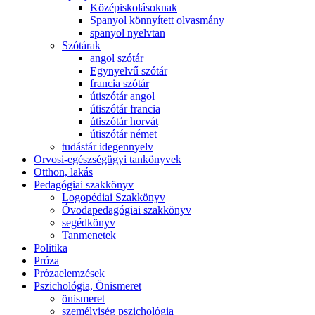
Középiskolásoknak
Spanyol könnyített olvasmány
spanyol nyelvtan
Szótárak
angol szótár
Egynyelvű szótár
francia szótár
útiszótár angol
útiszótár francia
útiszótár horvát
útiszótár német
tudástár idegennyelv
Orvosi-egészségügyi tankönyvek
Otthon, lakás
Pedagógiai szakkönyv
Logopédiai Szakkönyv
Óvodapedagógiai szakkönyv
segédkönyv
Tanmenetek
Politika
Próza
Prózaelemzések
Pszichológia, Önismeret
önismeret
személyiség pszichológia