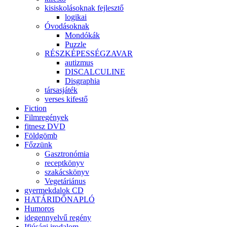
kisiskolásoknak fejlesztő
logikai
Óvodásoknak
Mondókák
Puzzle
RÉSZKÉPESSÉGZAVAR
autizmus
DISCALCULINE
Disgraphia
társasjáték
verses kifestő
Fiction
Filmregények
fitnesz DVD
Földgömb
Főzzünk
Gasztronómia
receptkönyv
szakácskönyv
Vegetáriánus
gyermekdalok CD
HATÁRIDŐNAPLÓ
Humoros
idegennyelvű regény
Ifjúsági irodalom