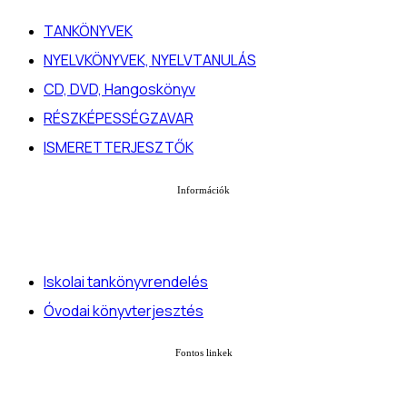
TANKÖNYVEK
NYELVKÖNYVEK, NYELVTANULÁS
CD, DVD, Hangoskönyv
RÉSZKÉPESSÉGZAVAR
ISMERETTERJESZTŐK
Információk
Iskolai tankönyvrendelés
Óvodai könyvterjesztés
Fontos linkek