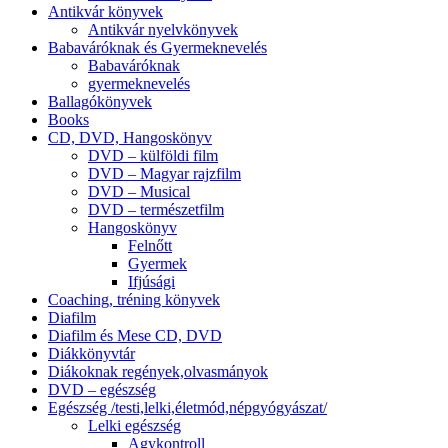
Antikvár könyvek
Antikvár nyelvkönyvek
Babaváróknak és Gyermeknevelés
Babaváróknak
gyermeknevelés
Ballagókönyvek
Books
CD, DVD, Hangoskönyv
DVD – külföldi film
DVD – Magyar rajzfilm
DVD – Musical
DVD – természetfilm
Hangoskönyv
Felnőtt
Gyermek
Ifjúsági
Coaching, tréning könyvek
Diafilm
Diafilm és Mese CD, DVD
Diákkönyvtár
Diákoknak regények,olvasmányok
DVD – egészség
Egészség /testi,lelki,életmód,népgyógyászat/
Lelki egészség
Agykontroll