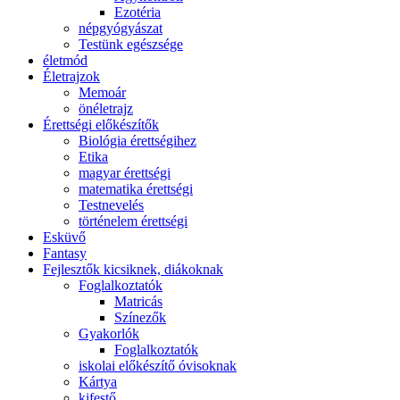
Ezotéria
népgyógyászat
Testünk egészsége
életmód
Életrajzok
Memoár
önéletrajz
Érettségi előkészítők
Biológia érettségihez
Etika
magyar érettségi
matematika érettségi
Testnevelés
történelem érettségi
Esküvő
Fantasy
Fejlesztők kicsiknek, diákoknak
Foglalkoztatók
Matricás
Színezők
Gyakorlók
Foglalkoztatók
iskolai előkészítő óvisoknak
Kártya
kifestő