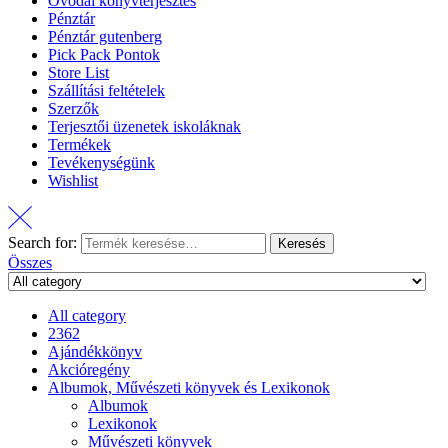
Óvodai könyvterjesztés
Pénztár
Pénztár gutenberg
Pick Pack Pontok
Store List
Szállítási feltételek
Szerzők
Terjesztői üzenetek iskoláknak
Termékek
Tevékenységünk
Wishlist
Search for:
Keresés
Összes
All category
2362
Ajándékkönyv
Akcióregény
Albumok, Művészeti könyvek és Lexikonok
Albumok
Lexikonok
Művészeti könyvek