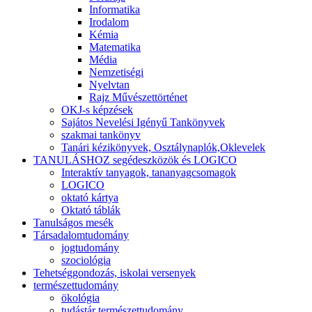
Informatika
Irodalom
Kémia
Matematika
Média
Nemzetiségi
Nyelvtan
Rajz Művészettörténet
OKJ-s képzések
Sajátos Nevelési Igényű Tankönyvek
szakmai tankönyv
Tanári kézikönyvek, Osztálynaplók,Oklevelek
TANULÁSHOZ segédeszközök és LOGICO
Interaktív tanyagok, tananyagcsomagok
LOGICO
oktató kártya
Oktató táblák
Tanulságos mesék
Társadalomtudomány
jogtudomány
szociológia
Tehetséggondozás, iskolai versenyek
természettudomány
ökológia
tudástár természettudomány