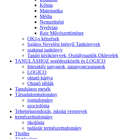
Kémia
Matematika
Média
Nemzetiségi
Nyelvtan
Rajz Művészettörténet
OKJ-s képzések
Sajátos Nevelési Igényű Tankönyvek
szakmai tankönyv
Tanári kézikönyvek, Osztálynaplók,Oklevelek
TANULÁSHOZ segédeszközök és LOGICO
Interaktív tanyagok, tananyagcsomagok
LOGICO
oktató kártya
Oktató táblák
Tanulságos mesék
Társadalomtudomány
jogtudomány
szociológia
Tehetséggondozás, iskolai versenyek
természettudomány
ökológia
tudástár természettudomány
Thriller