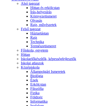
Alsó tagozat
Hittan és erkölcstan
Írás-helyesírás
Környezetismeret
Olvasás
Rajz, művészetek
Felső tagozat
Háztartástan
Rajz
Technika
Természetismeret
Főiskola, egyetem
Hittan
Iskolaelőkészítők, képességfejlesztők
Iskolai atlaszok
Középiskola
Állampolgári Ismeretek
Biológia
Ének
Erkölcstan
Filozófia
Fizika
Földrajz
Informatika
Irodalom