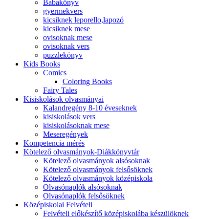
Babakönyv
gyermekvers
kicsiknek leporello,lapozó
kicsiknek mese
ovisoknak mese
ovisoknak vers
puzzlekönyv
Kids Books
Comics
Coloring Books
Fairy Tales
Kisiskolások olvasmányai
Kalandregény 8-10 éveseknek
kisiskolások vers
kisiskolásoknak mese
Meseregények
Kompetencia mérés
Kötelező olvasmányok-Diákkönyvtár
Kötelező olvasmányok alsósoknak
Kötelező olvasmányok felsősöknek
Kötelező olvasmányok középiskola
Olvasónaplók alsósoknak
Olvasónaplók felsősöknek
Középiskolai Felvételi
Felvételi előkészítő középiskolába készülöknek