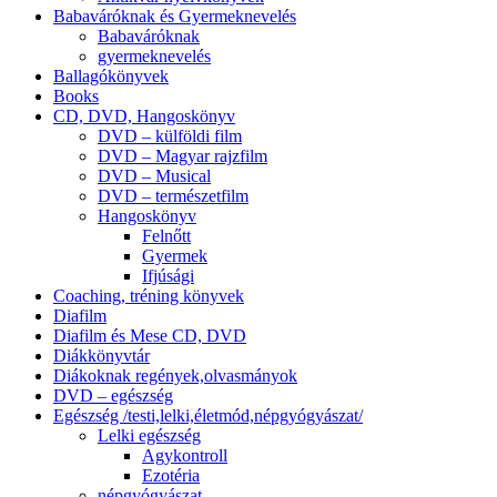
Babaváróknak és Gyermeknevelés
Babaváróknak
gyermeknevelés
Ballagókönyvek
Books
CD, DVD, Hangoskönyv
DVD – külföldi film
DVD – Magyar rajzfilm
DVD – Musical
DVD – természetfilm
Hangoskönyv
Felnőtt
Gyermek
Ifjúsági
Coaching, tréning könyvek
Diafilm
Diafilm és Mese CD, DVD
Diákkönyvtár
Diákoknak regények,olvasmányok
DVD – egészség
Egészség /testi,lelki,életmód,népgyógyászat/
Lelki egészség
Agykontroll
Ezotéria
népgyógyászat