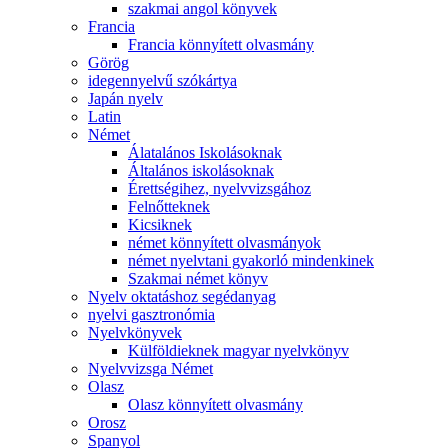
szakmai angol könyvek
Francia
Francia könnyített olvasmány
Görög
idegennyelvű szókártya
Japán nyelv
Latin
Német
Álatalános Iskolásoknak
Általános iskolásoknak
Érettségihez, nyelvvizsgához
Felnőtteknek
Kicsiknek
német könnyített olvasmányok
német nyelvtani gyakorló mindenkinek
Szakmai német könyv
Nyelv oktatáshoz segédanyag
nyelvi gasztronómia
Nyelvkönyvek
Külföldieknek magyar nyelvkönyv
Nyelvvizsga Német
Olasz
Olasz könnyített olvasmány
Orosz
Spanyol