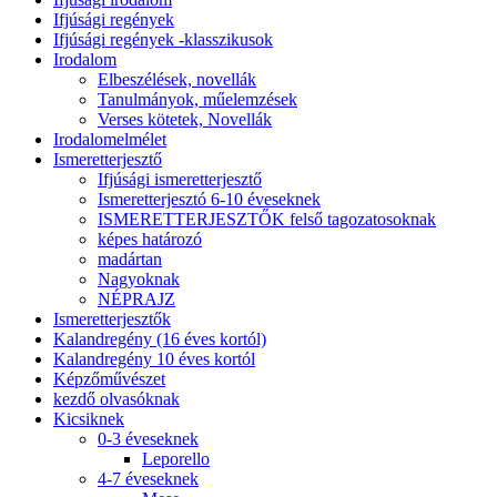
Ifjúsági regények
Ifjúsági regények -klasszikusok
Irodalom
Elbeszélések, novellák
Tanulmányok, műelemzések
Verses kötetek, Novellák
Irodalomelmélet
Ismeretterjesztő
Ifjúsági ismeretterjesztő
Ismeretterjesztó 6-10 éveseknek
ISMERETTERJESZTŐK felső tagozatosoknak
képes határozó
madártan
Nagyoknak
NÉPRAJZ
Ismeretterjesztők
Kalandregény (16 éves kortól)
Kalandregény 10 éves kortól
Képzőművészet
kezdő olvasóknak
Kicsiknek
0-3 éveseknek
Leporello
4-7 éveseknek