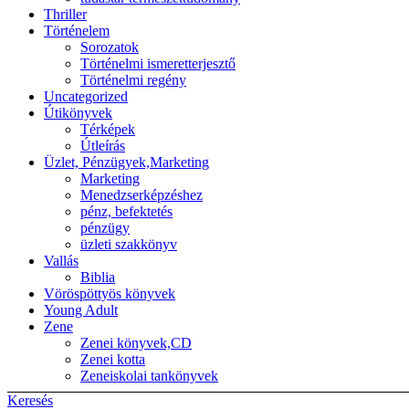
Thriller
Történelem
Sorozatok
Történelmi ismeretterjesztő
Történelmi regény
Uncategorized
Útikönyvek
Térképek
Útleírás
Üzlet, Pénzügyek,Marketing
Marketing
Menedzserképzéshez
pénz, befektetés
pénzügy
üzleti szakkönyv
Vallás
Biblia
Vöröspöttyös könyvek
Young Adult
Zene
Zenei könyvek,CD
Zenei kotta
Zeneiskolai tankönyvek
Keresés
Back to top