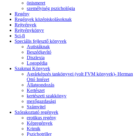
önismeret
személyiség pszichológia
Regény
Regények középiskolásoknak
Rejtvények
Rejtvénykönyv
Sci-fi
Speciális fejlesztő könyvek
Autistáknak
Beszédjavító
Diszlexia
Logopédia
Szakmai Könyvek
Agrárképzés tankönyvei (volt FVM könyvek)- Herman
Ottó Intézet
Állatgondozás
Kertészet
kertészeti szakkönyv
mezőgazdasági
Számvitel
Szórakoztató regények
erotikus regény
Képregények
Krimik
Pszichotriller