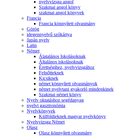
nyelvvizsga angol
Szakmai angol könyv
szakmai angol könyvek
Francia
Francia könnyített olvasmány
Görög
idegennyelvű szókártya
Japán nyelv
Latin
Német
Álatalános Iskolásoknak
Általános iskolásoknak
Érettségihez, nyelvvizsgához
Felnőtteknek
Kicsiknek
német könnyített olvasmányok
német nyelvtani gyakorló mindenkinek
Szakmai német könyv
Nyelv oktatáshoz segédanyag
nyelvi gasztronómia
Nyelvkönyvek
Külföldieknek magyar nyelvkönyv
Nyelvvizsga Német
Olasz
Olasz könnyített olvasmány