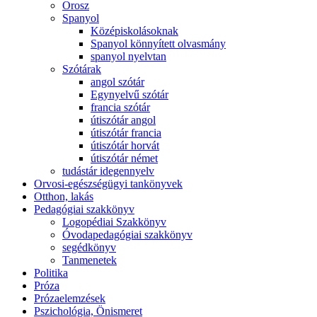
Orosz
Spanyol
Középiskolásoknak
Spanyol könnyített olvasmány
spanyol nyelvtan
Szótárak
angol szótár
Egynyelvű szótár
francia szótár
útiszótár angol
útiszótár francia
útiszótár horvát
útiszótár német
tudástár idegennyelv
Orvosi-egészségügyi tankönyvek
Otthon, lakás
Pedagógiai szakkönyv
Logopédiai Szakkönyv
Óvodapedagógiai szakkönyv
segédkönyv
Tanmenetek
Politika
Próza
Prózaelemzések
Pszichológia, Önismeret