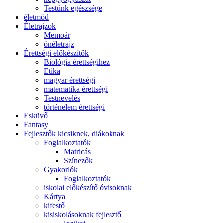
Testünk egészsége
életmód
Életrajzok
Memoár
önéletrajz
Érettségi előkészítők
Biológia érettségihez
Etika
magyar érettségi
matematika érettségi
Testnevelés
történelem érettségi
Esküvő
Fantasy
Fejlesztők kicsiknek, diákoknak
Foglalkoztatók
Matricás
Színezők
Gyakorlók
Foglalkoztatók
iskolai előkészítő óvisoknak
Kártya
kifestő
kisiskolásoknak fejlesztő