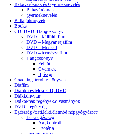
Babaváróknak és Gyermeknevelés
Babaváróknak
gyermeknevelés
Ballagókönyvek
Books
CD, DVD, Hangoskönyv
DVD – külföldi film
DVD – Magyar rajzfilm
DVD – Musical
DVD – természetfilm
Hangoskönyv
Felnőtt
Gyermek
Ifjúsági
Coaching, tréning könyvek
Diafilm
Diafilm és Mese CD, DVD
Diákkönyvtár
Diákoknak regények,olvasmányok
DVD – egészség
Egészség /testi,lelki,életmód,népgyógyászat/
Lelki egészség
Agykontroll
Ezotéria
népgyógyászat