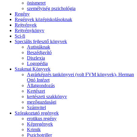
önismeret
személyiség pszichológia
Regény
Regények középiskolásoknak
Rejtvények
Rejtvénykönyv
Sci-fi
Speciális fejlesztő könyvek
Autistáknak
Beszédjavító
Diszlexia
Logopédia
Szakmai Könyvek
Agrárképzés tankönyvei (volt FVM könyvek)- Herman
Ottó Intézet
Állatgondozás
Kertészet
kertészeti szakkönyv
mezőgazdasági
Számvitel
Szórakoztató regények
erotikus regény
Képregények
Krimik
Pszichotriller