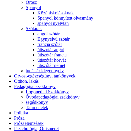
Orosz
Spanyol
Középiskolásoknak
Spanyol könnyített olvasmány
spanyol nyelvtan
Szótárak
angol szótár
Egynyelvű szótár
francia szótár
útiszótár angol
útiszótár francia
útiszótár horvát
útiszótár német
tudástár idegennyelv
Orvosi-egészségügyi tankönyvek
Otthon, lakás
Pedagógiai szakkönyv
Logopédiai Szakkönyv
Óvodapedagógiai szakkönyv
segédkönyv
Tanmenetek
Politika
Próza
Prózaelemzések
Pszichológia, Önismeret