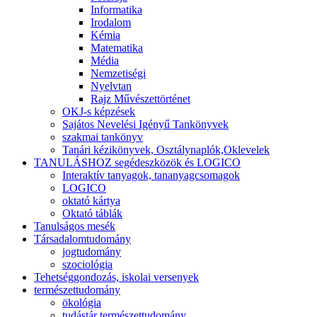
Informatika
Irodalom
Kémia
Matematika
Média
Nemzetiségi
Nyelvtan
Rajz Művészettörténet
OKJ-s képzések
Sajátos Nevelési Igényű Tankönyvek
szakmai tankönyv
Tanári kézikönyvek, Osztálynaplók,Oklevelek
TANULÁSHOZ segédeszközök és LOGICO
Interaktív tanyagok, tananyagcsomagok
LOGICO
oktató kártya
Oktató táblák
Tanulságos mesék
Társadalomtudomány
jogtudomány
szociológia
Tehetséggondozás, iskolai versenyek
természettudomány
ökológia
tudástár természettudomány