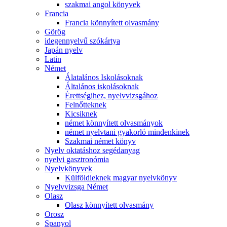
szakmai angol könyvek
Francia
Francia könnyített olvasmány
Görög
idegennyelvű szókártya
Japán nyelv
Latin
Német
Álatalános Iskolásoknak
Általános iskolásoknak
Érettségihez, nyelvvizsgához
Felnőtteknek
Kicsiknek
német könnyített olvasmányok
német nyelvtani gyakorló mindenkinek
Szakmai német könyv
Nyelv oktatáshoz segédanyag
nyelvi gasztronómia
Nyelvkönyvek
Külföldieknek magyar nyelvkönyv
Nyelvvizsga Német
Olasz
Olasz könnyített olvasmány
Orosz
Spanyol