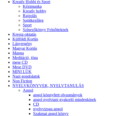
Kreatív Hobbi és Sport
Kézimunka
Kreatív hobby
Rajzolás
Sajátkezűleg
Sport
Színezőkönyv Felnőtteknek
Kressz-oktatás
Külföldi Kortás
Lányregény
Magyar Kortás
Manga
Meditáció, jóga
mese CD
Mese DVD
MINI LÜK
Napi gondolatok
Non Fiction
NYELVKÖNYVEK, NYELVTANULÁS
Angol
angol könnyített olvasmányok
angol nyelvtani gyakorló mindenkinek
CD
nyelvvizsga angol
Szakmai angol könyv