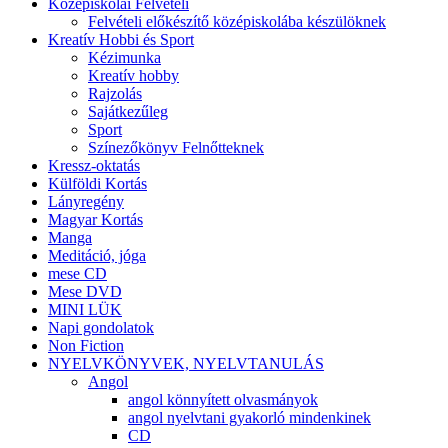
Középiskolai Felvételi
Felvételi előkészítő középiskolába készülöknek
Kreatív Hobbi és Sport
Kézimunka
Kreatív hobby
Rajzolás
Sajátkezűleg
Sport
Színezőkönyv Felnőtteknek
Kressz-oktatás
Külföldi Kortás
Lányregény
Magyar Kortás
Manga
Meditáció, jóga
mese CD
Mese DVD
MINI LÜK
Napi gondolatok
Non Fiction
NYELVKÖNYVEK, NYELVTANULÁS
Angol
angol könnyített olvasmányok
angol nyelvtani gyakorló mindenkinek
CD