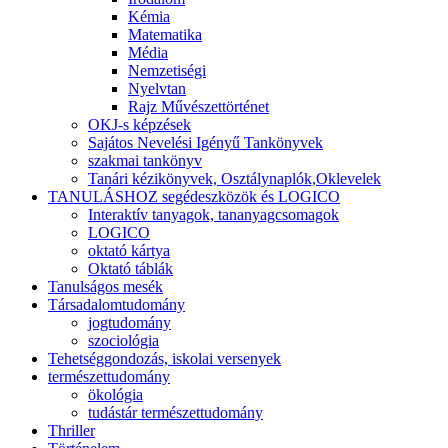
Kémia
Matematika
Média
Nemzetiségi
Nyelvtan
Rajz Művészettörténet
OKJ-s képzések
Sajátos Nevelési Igényű Tankönyvek
szakmai tankönyv
Tanári kézikönyvek, Osztálynaplók,Oklevelek
TANULÁSHOZ segédeszközök és LOGICO
Interaktív tanyagok, tananyagcsomagok
LOGICO
oktató kártya
Oktató táblák
Tanulságos mesék
Társadalomtudomány
jogtudomány
szociológia
Tehetséggondozás, iskolai versenyek
természettudomány
ökológia
tudástár természettudomány
Thriller