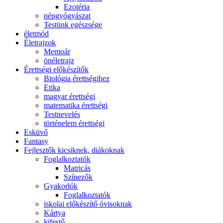
Ezotéria
népgyógyászat
Testünk egészsége
életmód
Életrajzok
Memoár
önéletrajz
Érettségi előkészítők
Biológia érettségihez
Etika
magyar érettségi
matematika érettségi
Testnevelés
történelem érettségi
Esküvő
Fantasy
Fejlesztők kicsiknek, diákoknak
Foglalkoztatók
Matricás
Színezők
Gyakorlók
Foglalkoztatók
iskolai előkészítő óvisoknak
Kártya
kifestő