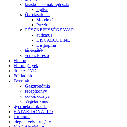
kisiskolásoknak fejlesztő
logikai
Óvodásoknak
Mondókák
Puzzle
RÉSZKÉPESSÉGZAVAR
autizmus
DISCALCULINE
Disgraphia
társasjáték
verses kifestő
Fiction
Filmregények
fitnesz DVD
Földgömb
Főzzünk
Gasztronómia
receptkönyv
szakácskönyv
Vegetáriánus
gyermekdalok CD
HATÁRIDŐNAPLÓ
Humoros
idegennyelvű regény
Ifjúsági irodalom