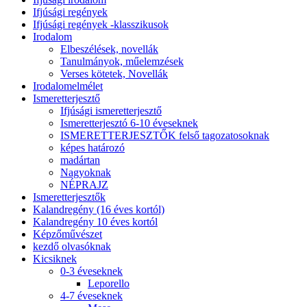
Ifjúsági regények
Ifjúsági regények -klasszikusok
Irodalom
Elbeszélések, novellák
Tanulmányok, műelemzések
Verses kötetek, Novellák
Irodalomelmélet
Ismeretterjesztő
Ifjúsági ismeretterjesztő
Ismeretterjesztó 6-10 éveseknek
ISMERETTERJESZTŐK felső tagozatosoknak
képes határozó
madártan
Nagyoknak
NÉPRAJZ
Ismeretterjesztők
Kalandregény (16 éves kortól)
Kalandregény 10 éves kortól
Képzőművészet
kezdő olvasóknak
Kicsiknek
0-3 éveseknek
Leporello
4-7 éveseknek