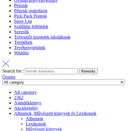
Óvodai könyvterjesztés
Pénztár
Pénztár gutenberg
Pick Pack Pontok
Store List
Szállítási feltételek
Szerzők
Terjesztői üzenetek iskoláknak
Termékek
Tevékenységünk
Wishlist
Search for:
Keresés
Összes
All category
2362
Ajándékkönyv
Akcióregény
Albumok, Művészeti könyvek és Lexikonok
Albumok
Lexikonok
Művészeti könyvek