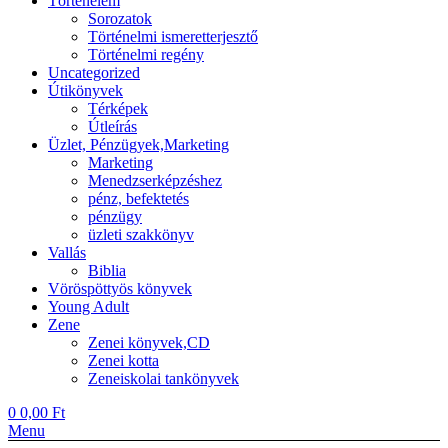
Történelem
Sorozatok
Történelmi ismeretterjesztő
Történelmi regény
Uncategorized
Útikönyvek
Térképek
Útleírás
Üzlet, Pénzügyek,Marketing
Marketing
Menedzserképzéshez
pénz, befektetés
pénzügy
üzleti szakkönyv
Vallás
Biblia
Vöröspöttyös könyvek
Young Adult
Zene
Zenei könyvek,CD
Zenei kotta
Zeneiskolai tankönyvek
0
0,00
Ft
Menu