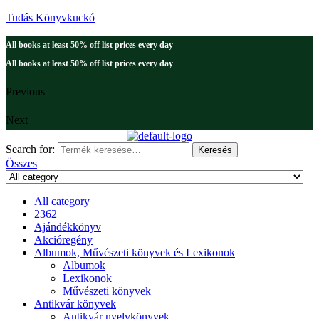
Tudás Könyvkuckó
All books at least 50% off list prices every day
All books at least 50% off list prices every day
Previous
Next
Search for:
Keresés
Összes
All category
2362
Ajándékkönyv
Akcióregény
Albumok, Művészeti könyvek és Lexikonok
Albumok
Lexikonok
Művészeti könyvek
Antikvár könyvek
Antikvár nyelvkönyvek