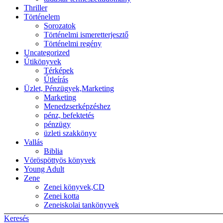
Thriller
Történelem
Sorozatok
Történelmi ismeretterjesztő
Történelmi regény
Uncategorized
Útikönyvek
Térképek
Útleírás
Üzlet, Pénzügyek,Marketing
Marketing
Menedzserképzéshez
pénz, befektetés
pénzügy
üzleti szakkönyv
Vallás
Biblia
Vöröspöttyös könyvek
Young Adult
Zene
Zenei könyvek,CD
Zenei kotta
Zeneiskolai tankönyvek
Keresés
Back to top