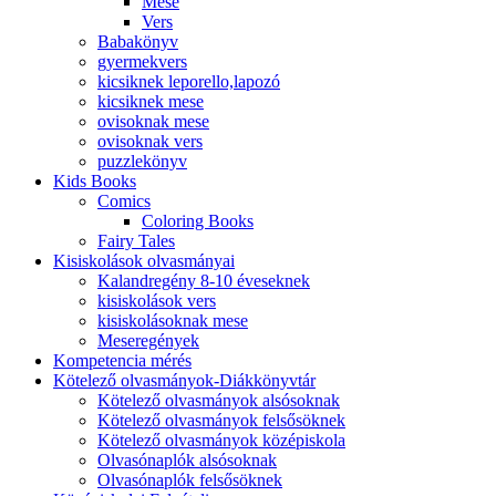
Mese
Vers
Babakönyv
gyermekvers
kicsiknek leporello,lapozó
kicsiknek mese
ovisoknak mese
ovisoknak vers
puzzlekönyv
Kids Books
Comics
Coloring Books
Fairy Tales
Kisiskolások olvasmányai
Kalandregény 8-10 éveseknek
kisiskolások vers
kisiskolásoknak mese
Meseregények
Kompetencia mérés
Kötelező olvasmányok-Diákkönyvtár
Kötelező olvasmányok alsósoknak
Kötelező olvasmányok felsősöknek
Kötelező olvasmányok középiskola
Olvasónaplók alsósoknak
Olvasónaplók felsősöknek