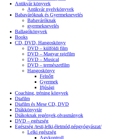
Antikvár könyvek
Antikvár nyelvkönyvek
Babaváróknak és Gyermeknevelés
Babaváróknak
gyermeknevelés
Ballagókönyvek
Books
CD, DVD, Hangoskönyv
DVD – külföldi film
DVD – Magyar rajzfilm
DVD – Musical
DVD – természetfilm
Hangoskönyv
Felnőtt
Gyermek
Ifjúsági
Coaching, tréning könyvek
Diafilm
Diafilm és Mese CD, DVD
Diákkönyvtár
Diákoknak regények,olvasmányok
DVD – egészség
Egészség /testi,lelki,életmód,népgyógyászat/
Lelki egészség
Agykontroll