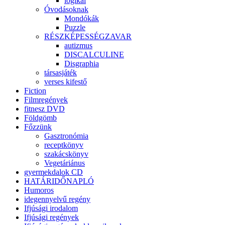
logikai
Óvodásoknak
Mondókák
Puzzle
RÉSZKÉPESSÉGZAVAR
autizmus
DISCALCULINE
Disgraphia
társasjáték
verses kifestő
Fiction
Filmregények
fitnesz DVD
Földgömb
Főzzünk
Gasztronómia
receptkönyv
szakácskönyv
Vegetáriánus
gyermekdalok CD
HATÁRIDŐNAPLÓ
Humoros
idegennyelvű regény
Ifjúsági irodalom
Ifjúsági regények