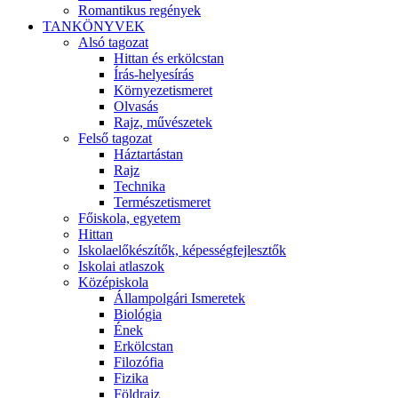
Romantikus regények
TANKÖNYVEK
Alsó tagozat
Hittan és erkölcstan
Írás-helyesírás
Környezetismeret
Olvasás
Rajz, művészetek
Felső tagozat
Háztartástan
Rajz
Technika
Természetismeret
Főiskola, egyetem
Hittan
Iskolaelőkészítők, képességfejlesztők
Iskolai atlaszok
Középiskola
Állampolgári Ismeretek
Biológia
Ének
Erkölcstan
Filozófia
Fizika
Földrajz