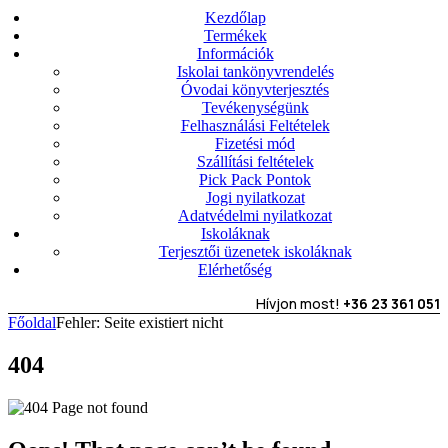
Kezdőlap
Termékek
Információk
Iskolai tankönyvrendelés
Óvodai könyvterjesztés
Tevékenységünk
Felhasználási Feltételek
Fizetési mód
Szállítási feltételek
Pick Pack Pontok
Jogi nyilatkozat
Adatvédelmi nyilatkozat
Iskoláknak
Terjesztői üzenetek iskoláknak
Elérhetőség
Hívjon most!
+36 23 361 051
Főoldal
Fehler: Seite existiert nicht
404