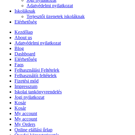
Jogi nyilatkozat
Adatvédelmi nyilatkozat
Iskoláknak
Terjesztői üzenetek iskoláknak
Elérhetőség
Kezdőlap
About us
Adatvédelmi nyilatkozat
Blog
Dashboard
Elérhetőség
Faqs
Felhasználási Feltételek
Felhasználói feltételek
Fizetési mód
Impresszum
Iskolai tankönyvrendelés
Jogi nyilatkozat
Kosár
Kosár
My account
My account
My Orders
Online elállási űrlap