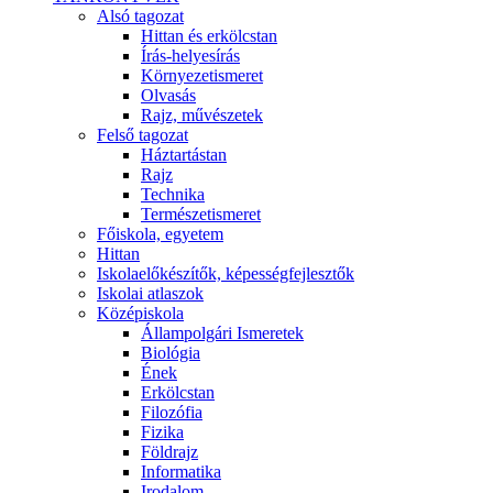
Alsó tagozat
Hittan és erkölcstan
Írás-helyesírás
Környezetismeret
Olvasás
Rajz, művészetek
Felső tagozat
Háztartástan
Rajz
Technika
Természetismeret
Főiskola, egyetem
Hittan
Iskolaelőkészítők, képességfejlesztők
Iskolai atlaszok
Középiskola
Állampolgári Ismeretek
Biológia
Ének
Erkölcstan
Filozófia
Fizika
Földrajz
Informatika
Irodalom