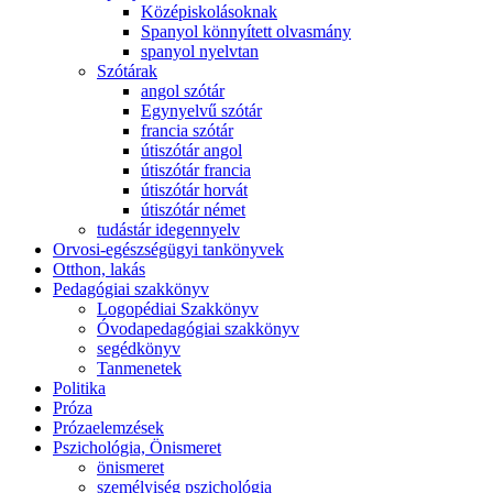
Középiskolásoknak
Spanyol könnyített olvasmány
spanyol nyelvtan
Szótárak
angol szótár
Egynyelvű szótár
francia szótár
útiszótár angol
útiszótár francia
útiszótár horvát
útiszótár német
tudástár idegennyelv
Orvosi-egészségügyi tankönyvek
Otthon, lakás
Pedagógiai szakkönyv
Logopédiai Szakkönyv
Óvodapedagógiai szakkönyv
segédkönyv
Tanmenetek
Politika
Próza
Prózaelemzések
Pszichológia, Önismeret
önismeret
személyiség pszichológia