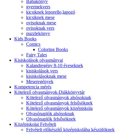
Babakönyv
gyermekvers
kicsiknek leporello,lapozó
kicsiknek mese
ovisoknak mese
ovisoknak vers
puzzlekönyv
Kids Books
Comics
Coloring Books
Fairy Tales
Kisiskolások olvasmányai
Kalandregény 8-10 éveseknek
kisiskolások vers
kisiskolásoknak mese
Meseregények
Kompetencia mérés
Kötelező olvasmányok-Diákkönyvtár
Kötelező olvasmányok alsósoknak
Kötelező olvasmányok felsősöknek
Kötelező olvasmányok középiskola
Olvasónaplók alsósoknak
Olvasónaplók felsősöknek
Középiskolai Felvételi
Felvételi előkészítő középiskolába készülöknek