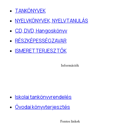
TANKÖNYVEK
NYELVKÖNYVEK, NYELVTANULÁS
CD, DVD, Hangoskönyv
RÉSZKÉPESSÉGZAVAR
ISMERETTERJESZTŐK
Információk
Iskolai tankönyvrendelés
Óvodai könyvterjesztés
Fontos linkek