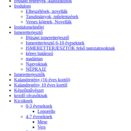
Ifjúsági regények -klasszikusok
Irodalom
Elbeszélések, novellák
Tanulmányok, műelemzések
Verses kötetek, Novellák
Irodalomelmélet
Ismeretterjesztő
Ifjúsági ismeretterjesztő
Ismeretterjesztó 6-10 éveseknek
ISMERETTERJESZTŐK felső tagozatosoknak
képes határozó
madártan
Nagyoknak
NÉPRAJZ
Ismeretterjesztők
Kalandregény (16 éves kortól)
Kalandregény 10 éves kortól
Képzőművészet
kezdő olvasóknak
Kicsiknek
0-3 éveseknek
Leporello
4-7 éveseknek
Mese
Vers