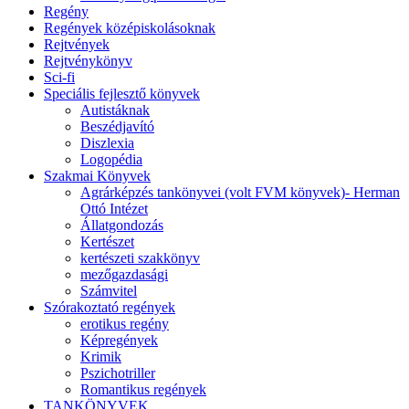
Regény
Regények középiskolásoknak
Rejtvények
Rejtvénykönyv
Sci-fi
Speciális fejlesztő könyvek
Autistáknak
Beszédjavító
Diszlexia
Logopédia
Szakmai Könyvek
Agrárképzés tankönyvei (volt FVM könyvek)- Herman
Ottó Intézet
Állatgondozás
Kertészet
kertészeti szakkönyv
mezőgazdasági
Számvitel
Szórakoztató regények
erotikus regény
Képregények
Krimik
Pszichotriller
Romantikus regények
TANKÖNYVEK