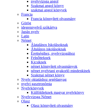
nyelvvizsga angol
Szakmai angol könyv
szakmai angol könyvek
Francia
Francia könnyített olvasmány
Görög
idegennyelvű szókártya
Japán nyelv
Latin
Német
Álatalános Iskolásoknak
Általános iskolásoknak
Érettségihez, nyelvvizsgához
Felnőtteknek
Kicsiknek
német könnyített olvasmányok
német nyelvtani gyakorló mindenkinek
Szakmai német könyv
Nyelv oktatáshoz segédanyag
nyelvi gasztronómia
Nyelvkönyvek
Külföldieknek magyar nyelvkönyv
Nyelvvizsga Német
Olasz
Olasz könnyített olvasmány