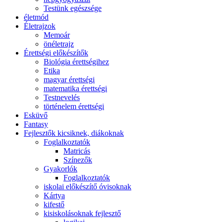
Testünk egészsége
életmód
Életrajzok
Memoár
önéletrajz
Érettségi előkészítők
Biológia érettségihez
Etika
magyar érettségi
matematika érettségi
Testnevelés
történelem érettségi
Esküvő
Fantasy
Fejlesztők kicsiknek, diákoknak
Foglalkoztatók
Matricás
Színezők
Gyakorlók
Foglalkoztatók
iskolai előkészítő óvisoknak
Kártya
kifestő
kisiskolásoknak fejlesztő