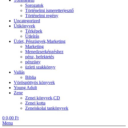
Történelem
Sorozatok
Történelmi ismeretterjesztő
Történelmi regény
Uncategorized
Útikönyvek
Térképek
Útleírás
Üzlet, Pénzügyek,Marketing
Marketing
Menedzserképzéshez
pénz, befektetés
pénzügy
üzleti szakkönyv
Vallás
Biblia
Vöröspöttyös könyvek
Young Adult
Zene
Zenei könyvek,CD
Zenei kotta
Zeneiskolai tankönyvek
0
0,00
Ft
Menu