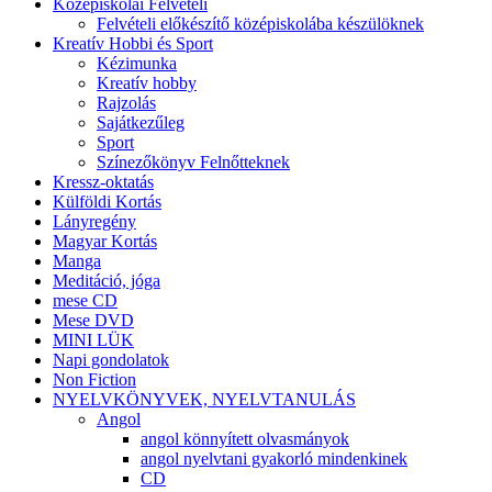
Középiskolai Felvételi
Felvételi előkészítő középiskolába készülöknek
Kreatív Hobbi és Sport
Kézimunka
Kreatív hobby
Rajzolás
Sajátkezűleg
Sport
Színezőkönyv Felnőtteknek
Kressz-oktatás
Külföldi Kortás
Lányregény
Magyar Kortás
Manga
Meditáció, jóga
mese CD
Mese DVD
MINI LÜK
Napi gondolatok
Non Fiction
NYELVKÖNYVEK, NYELVTANULÁS
Angol
angol könnyített olvasmányok
angol nyelvtani gyakorló mindenkinek
CD