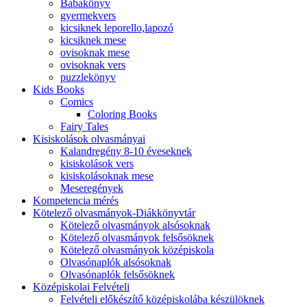
Babakönyv
gyermekvers
kicsiknek leporello,lapozó
kicsiknek mese
ovisoknak mese
ovisoknak vers
puzzlekönyv
Kids Books
Comics
Coloring Books
Fairy Tales
Kisiskolások olvasmányai
Kalandregény 8-10 éveseknek
kisiskolások vers
kisiskolásoknak mese
Meseregények
Kompetencia mérés
Kötelező olvasmányok-Diákkönyvtár
Kötelező olvasmányok alsósoknak
Kötelező olvasmányok felsősöknek
Kötelező olvasmányok középiskola
Olvasónaplók alsósoknak
Olvasónaplók felsősöknek
Középiskolai Felvételi
Felvételi előkészítő középiskolába készülöknek