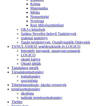
Kémia
Matematika
Média
Nemzetiségi
Nyelvtan
Rajz Művészettörténet
OKJ-s képzések
Sajátos Nevelési Igényű Tankönyvek
szakmai tankönyv
Tanári kézikönyvek, Osztálynaplók,Oklevelek
TANULÁSHOZ segédeszközök és LOGICO
Interaktív tanyagok, tananyagcsomagok
LOGICO
oktató kártya
Oktató táblák
Tanulságos mesék
Társadalomtudomány
jogtudomány
szociológia
Tehetséggondozás, iskolai versenyek
természettudomány
ökológia
tudástár természettudomány
Thriller