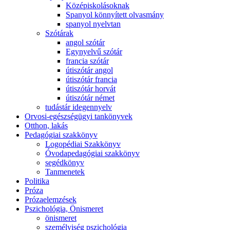
Középiskolásoknak
Spanyol könnyített olvasmány
spanyol nyelvtan
Szótárak
angol szótár
Egynyelvű szótár
francia szótár
útiszótár angol
útiszótár francia
útiszótár horvát
útiszótár német
tudástár idegennyelv
Orvosi-egészségügyi tankönyvek
Otthon, lakás
Pedagógiai szakkönyv
Logopédiai Szakkönyv
Óvodapedagógiai szakkönyv
segédkönyv
Tanmenetek
Politika
Próza
Prózaelemzések
Pszichológia, Önismeret
önismeret
személyiség pszichológia