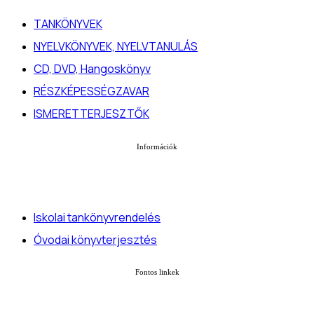
TANKÖNYVEK
NYELVKÖNYVEK, NYELVTANULÁS
CD, DVD, Hangoskönyv
RÉSZKÉPESSÉGZAVAR
ISMERETTERJESZTŐK
Információk
Iskolai tankönyvrendelés
Óvodai könyvterjesztés
Fontos linkek