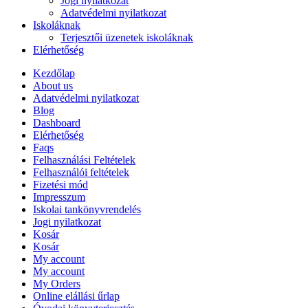
Jogi nyilatkozat
Adatvédelmi nyilatkozat
Iskoláknak
Terjesztői üzenetek iskoláknak
Elérhetőség
Kezdőlap
About us
Adatvédelmi nyilatkozat
Blog
Dashboard
Elérhetőség
Faqs
Felhasználási Feltételek
Felhasználói feltételek
Fizetési mód
Impresszum
Iskolai tankönyvrendelés
Jogi nyilatkozat
Kosár
Kosár
My account
My account
My Orders
Online elállási űrlap