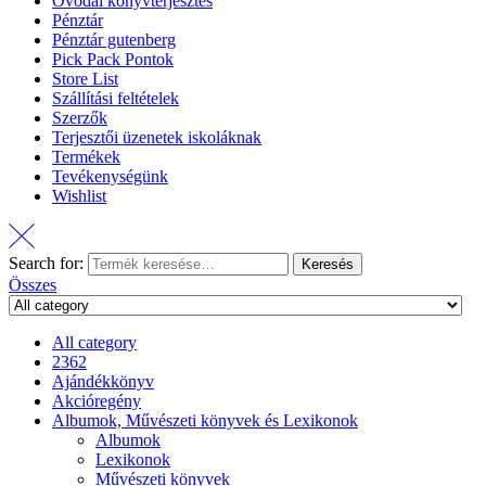
Óvodai könyvterjesztés
Pénztár
Pénztár gutenberg
Pick Pack Pontok
Store List
Szállítási feltételek
Szerzők
Terjesztői üzenetek iskoláknak
Termékek
Tevékenységünk
Wishlist
Search for:
Keresés
Összes
All category
2362
Ajándékkönyv
Akcióregény
Albumok, Művészeti könyvek és Lexikonok
Albumok
Lexikonok
Művészeti könyvek