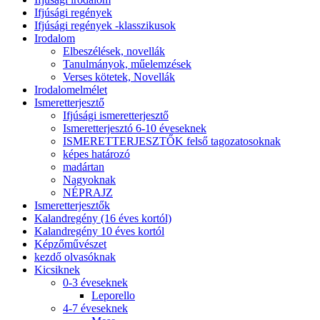
Ifjúsági regények
Ifjúsági regények -klasszikusok
Irodalom
Elbeszélések, novellák
Tanulmányok, műelemzések
Verses kötetek, Novellák
Irodalomelmélet
Ismeretterjesztő
Ifjúsági ismeretterjesztő
Ismeretterjesztó 6-10 éveseknek
ISMERETTERJESZTŐK felső tagozatosoknak
képes határozó
madártan
Nagyoknak
NÉPRAJZ
Ismeretterjesztők
Kalandregény (16 éves kortól)
Kalandregény 10 éves kortól
Képzőművészet
kezdő olvasóknak
Kicsiknek
0-3 éveseknek
Leporello
4-7 éveseknek