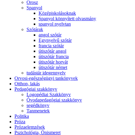
Orosz
Spanyol
Középiskolásoknak
Spanyol könnyített olvasmány
spanyol nyelvtan
Szótárak
angol szótár
Egynyelvű szótár
francia szótár
útiszótár angol
útiszótár francia
útiszótár horvát
útiszótár német
tudástár idegennyelv
Orvosi-egészségügyi tankönyvek
Otthon, lakás
Pedagógiai szakkönyv
Logopédiai Szakkönyv
Óvodapedagógiai szakkönyv
segédkönyv
Tanmenetek
Politika
Próza
Prózaelemzések
Pszichológia, Önismeret