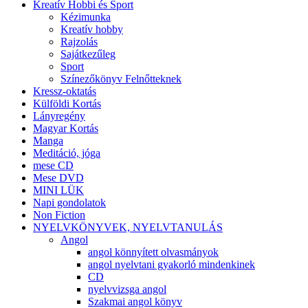
Kreatív Hobbi és Sport
Kézimunka
Kreatív hobby
Rajzolás
Sajátkezűleg
Sport
Színezőkönyv Felnőtteknek
Kressz-oktatás
Külföldi Kortás
Lányregény
Magyar Kortás
Manga
Meditáció, jóga
mese CD
Mese DVD
MINI LÜK
Napi gondolatok
Non Fiction
NYELVKÖNYVEK, NYELVTANULÁS
Angol
angol könnyített olvasmányok
angol nyelvtani gyakorló mindenkinek
CD
nyelvvizsga angol
Szakmai angol könyv