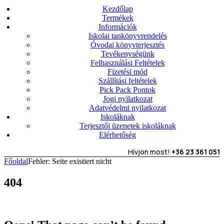
Kezdőlap
Termékek
Információk
Iskolai tankönyvrendelés
Óvodai könyvterjesztés
Tevékenységünk
Felhasználási Feltételek
Fizetési mód
Szállítási feltételek
Pick Pack Pontok
Jogi nyilatkozat
Adatvédelmi nyilatkozat
Iskoláknak
Terjesztői üzenetek iskoláknak
Elérhetőség
Hívjon most!
+36 23 361 051
Főoldal
Fehler: Seite existiert nicht
404