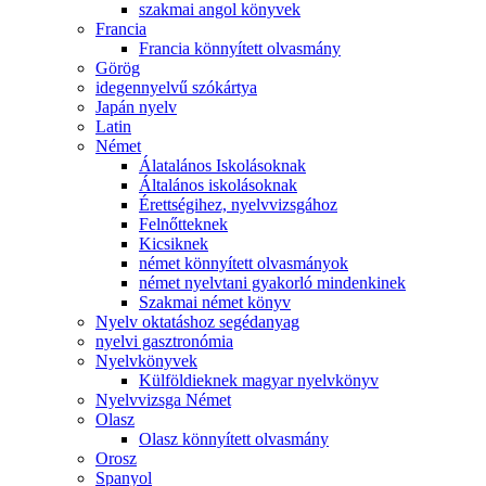
szakmai angol könyvek
Francia
Francia könnyített olvasmány
Görög
idegennyelvű szókártya
Japán nyelv
Latin
Német
Álatalános Iskolásoknak
Általános iskolásoknak
Érettségihez, nyelvvizsgához
Felnőtteknek
Kicsiknek
német könnyített olvasmányok
német nyelvtani gyakorló mindenkinek
Szakmai német könyv
Nyelv oktatáshoz segédanyag
nyelvi gasztronómia
Nyelvkönyvek
Külföldieknek magyar nyelvkönyv
Nyelvvizsga Német
Olasz
Olasz könnyített olvasmány
Orosz
Spanyol