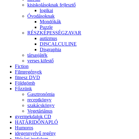
kisiskolásoknak fejlesztő
logikai
Óvodásoknak
Mondókák
Puzzle
RÉSZKÉPESSÉGZAVAR
autizmus
DISCALCULINE
Disgraphia
társasjáték
verses kifestő
Fiction
Filmregények
fitnesz DVD
Földgömb
Főzzünk
Gasztronómia
receptkönyv
szakácskönyv
Vegetáriánus
gyermekdalok CD
HATÁRIDŐNAPLÓ
Humoros
idegennyelvű regény
Ifjúsági irodalom