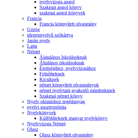
nyelvvizsga angol
Szakmai angol könyv
szakmai angol könyvek
Francia
Francia könnyített olvasmány
Görög
idegennyelvű szókártya
Japán nyelv
Latin
Német
Álatalános Iskolásoknak
Általános iskolásoknak
Érettségihez, nyelvvizsgához
Felnőtteknek
Kicsiknek
német könnyített olvasmányok
német nyelvtani gyakorló mindenkinek
Szakmai német könyv
Nyelv oktatáshoz segédanyag
nyelvi gasztronómia
Nyelvkönyvek
Külföldieknek magyar nyelvkönyv
Nyelvvizsga Német
Olasz
Olasz könnyített olvasmány