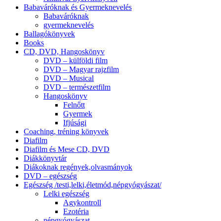
Babaváróknak és Gyermeknevelés
Babaváróknak
gyermeknevelés
Ballagókönyvek
Books
CD, DVD, Hangoskönyv
DVD – külföldi film
DVD – Magyar rajzfilm
DVD – Musical
DVD – természetfilm
Hangoskönyv
Felnőtt
Gyermek
Ifjúsági
Coaching, tréning könyvek
Diafilm
Diafilm és Mese CD, DVD
Diákkönyvtár
Diákoknak regények,olvasmányok
DVD – egészség
Egészség /testi,lelki,életmód,népgyógyászat/
Lelki egészség
Agykontroll
Ezotéria
népgyógyászat