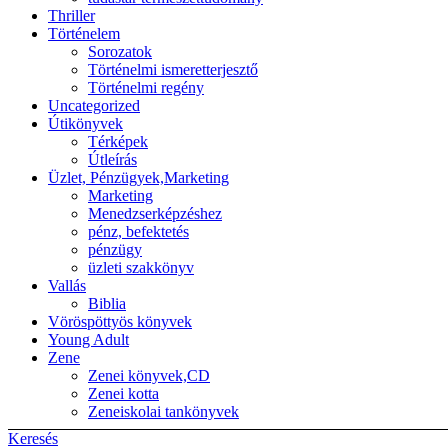
Thriller
Történelem
Sorozatok
Történelmi ismeretterjesztő
Történelmi regény
Uncategorized
Útikönyvek
Térképek
Útleírás
Üzlet, Pénzügyek,Marketing
Marketing
Menedzserképzéshez
pénz, befektetés
pénzügy
üzleti szakkönyv
Vallás
Biblia
Vöröspöttyös könyvek
Young Adult
Zene
Zenei könyvek,CD
Zenei kotta
Zeneiskolai tankönyvek
Keresés
Back to top