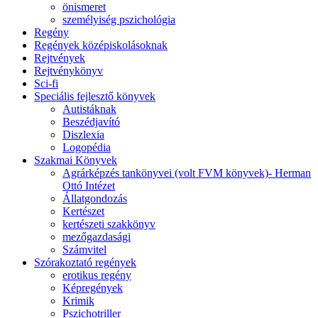
önismeret
személyiség pszichológia
Regény
Regények középiskolásoknak
Rejtvények
Rejtvénykönyv
Sci-fi
Speciális fejlesztő könyvek
Autistáknak
Beszédjavító
Diszlexia
Logopédia
Szakmai Könyvek
Agrárképzés tankönyvei (volt FVM könyvek)- Herman
Ottó Intézet
Állatgondozás
Kertészet
kertészeti szakkönyv
mezőgazdasági
Számvitel
Szórakoztató regények
erotikus regény
Képregények
Krimik
Pszichotriller