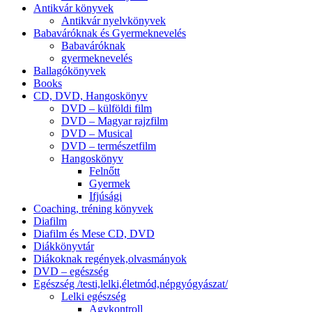
Antikvár könyvek
Antikvár nyelvkönyvek
Babaváróknak és Gyermeknevelés
Babaváróknak
gyermeknevelés
Ballagókönyvek
Books
CD, DVD, Hangoskönyv
DVD – külföldi film
DVD – Magyar rajzfilm
DVD – Musical
DVD – természetfilm
Hangoskönyv
Felnőtt
Gyermek
Ifjúsági
Coaching, tréning könyvek
Diafilm
Diafilm és Mese CD, DVD
Diákkönyvtár
Diákoknak regények,olvasmányok
DVD – egészség
Egészség /testi,lelki,életmód,népgyógyászat/
Lelki egészség
Agykontroll