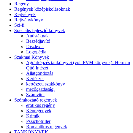
Regény
Regények középiskolásoknak
Rejtvények
Rejtvénykönyv
Sci-fi
Speciális fejlesztő könyvek
Autistáknak
Beszédjavító
Diszlexia
Logopédia
Szakmai Könyvek
Agrárképzés tankönyvei (volt FVM könyvek)- Herman
Ottó Intézet
Állatgondozás
Kertészet
kertészeti szakkönyv
mezőgazdasági
Számvitel
Szórakoztató regények
erotikus regény
Képregények
Krimik
Pszichotriller
Romantikus regények
TANKÖNYVEK