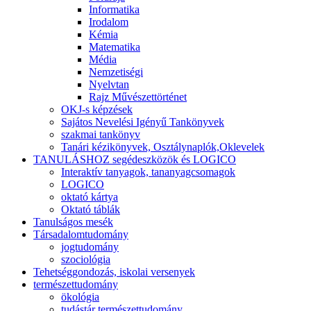
Informatika
Irodalom
Kémia
Matematika
Média
Nemzetiségi
Nyelvtan
Rajz Művészettörténet
OKJ-s képzések
Sajátos Nevelési Igényű Tankönyvek
szakmai tankönyv
Tanári kézikönyvek, Osztálynaplók,Oklevelek
TANULÁSHOZ segédeszközök és LOGICO
Interaktív tanyagok, tananyagcsomagok
LOGICO
oktató kártya
Oktató táblák
Tanulságos mesék
Társadalomtudomány
jogtudomány
szociológia
Tehetséggondozás, iskolai versenyek
természettudomány
ökológia
tudástár természettudomány