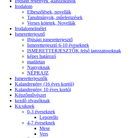
Ifjúsági regények -klasszikusok
Irodalom
Elbeszélések, novellák
Tanulmányok, műelemzések
Verses kötetek, Novellák
Irodalomelmélet
Ismeretterjesztő
Ifjúsági ismeretterjesztő
Ismeretterjesztó 6-10 éveseknek
ISMERETTERJESZTŐK felső tagozatosoknak
képes határozó
madártan
Nagyoknak
NÉPRAJZ
Ismeretterjesztők
Kalandregény (16 éves kortól)
Kalandregény 10 éves kortól
Képzőművészet
kezdő olvasóknak
Kicsiknek
0-3 éveseknek
Leporello
4-7 éveseknek
Mese
Vers