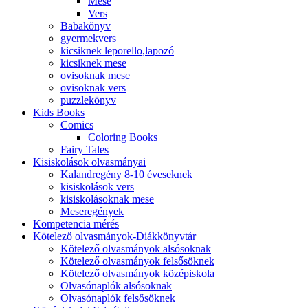
Mese
Vers
Babakönyv
gyermekvers
kicsiknek leporello,lapozó
kicsiknek mese
ovisoknak mese
ovisoknak vers
puzzlekönyv
Kids Books
Comics
Coloring Books
Fairy Tales
Kisiskolások olvasmányai
Kalandregény 8-10 éveseknek
kisiskolások vers
kisiskolásoknak mese
Meseregények
Kompetencia mérés
Kötelező olvasmányok-Diákkönyvtár
Kötelező olvasmányok alsósoknak
Kötelező olvasmányok felsősöknek
Kötelező olvasmányok középiskola
Olvasónaplók alsósoknak
Olvasónaplók felsősöknek