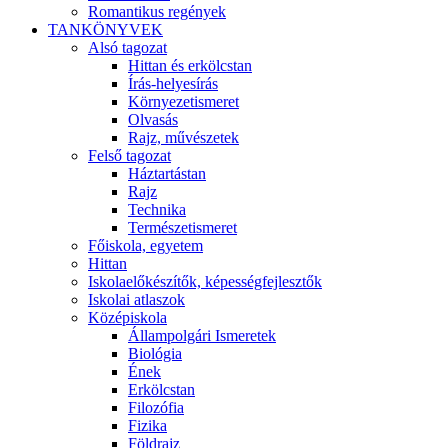
Romantikus regények
TANKÖNYVEK
Alsó tagozat
Hittan és erkölcstan
Írás-helyesírás
Környezetismeret
Olvasás
Rajz, művészetek
Felső tagozat
Háztartástan
Rajz
Technika
Természetismeret
Főiskola, egyetem
Hittan
Iskolaelőkészítők, képességfejlesztők
Iskolai atlaszok
Középiskola
Állampolgári Ismeretek
Biológia
Ének
Erkölcstan
Filozófia
Fizika
Földrajz