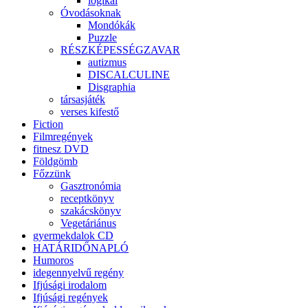
logikai
Óvodásoknak
Mondókák
Puzzle
RÉSZKÉPESSÉGZAVAR
autizmus
DISCALCULINE
Disgraphia
társasjáték
verses kifestő
Fiction
Filmregények
fitnesz DVD
Földgömb
Főzzünk
Gasztronómia
receptkönyv
szakácskönyv
Vegetáriánus
gyermekdalok CD
HATÁRIDŐNAPLÓ
Humoros
idegennyelvű regény
Ifjúsági irodalom
Ifjúsági regények