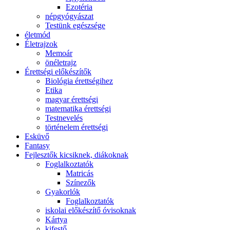
Ezotéria
népgyógyászat
Testünk egészsége
életmód
Életrajzok
Memoár
önéletrajz
Érettségi előkészítők
Biológia érettségihez
Etika
magyar érettségi
matematika érettségi
Testnevelés
történelem érettségi
Esküvő
Fantasy
Fejlesztők kicsiknek, diákoknak
Foglalkoztatók
Matricás
Színezők
Gyakorlók
Foglalkoztatók
iskolai előkészítő óvisoknak
Kártya
kifestő