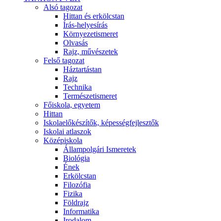
Alsó tagozat
Hittan és erkölcstan
Írás-helyesírás
Környezetismeret
Olvasás
Rajz, művészetek
Felső tagozat
Háztartástan
Rajz
Technika
Természetismeret
Főiskola, egyetem
Hittan
Iskolaelőkészítők, képességfejlesztők
Iskolai atlaszok
Középiskola
Állampolgári Ismeretek
Biológia
Ének
Erkölcstan
Filozófia
Fizika
Földrajz
Informatika
Irodalom