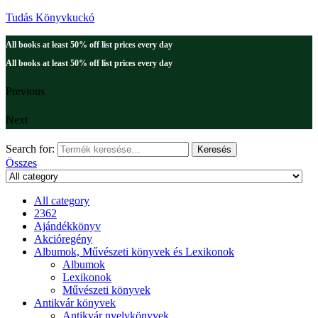
Tudás Könyvkuckó
All books at least 50% off list prices every day
All books at least 50% off list prices every day
Previous
Next
Search for:
Keresés
Összes
All category
2362
Ajándékkönyv
Akcióregény
Albumok, Művészeti könyvek és Lexikonok
Albumok
Lexikonok
Művészeti könyvek
Antikvár könyvek
Antikvár nyelvkönyvek