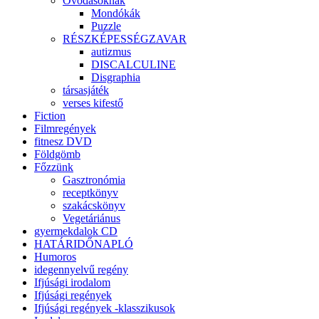
Óvodásoknak
Mondókák
Puzzle
RÉSZKÉPESSÉGZAVAR
autizmus
DISCALCULINE
Disgraphia
társasjáték
verses kifestő
Fiction
Filmregények
fitnesz DVD
Földgömb
Főzzünk
Gasztronómia
receptkönyv
szakácskönyv
Vegetáriánus
gyermekdalok CD
HATÁRIDŐNAPLÓ
Humoros
idegennyelvű regény
Ifjúsági irodalom
Ifjúsági regények
Ifjúsági regények -klasszikusok