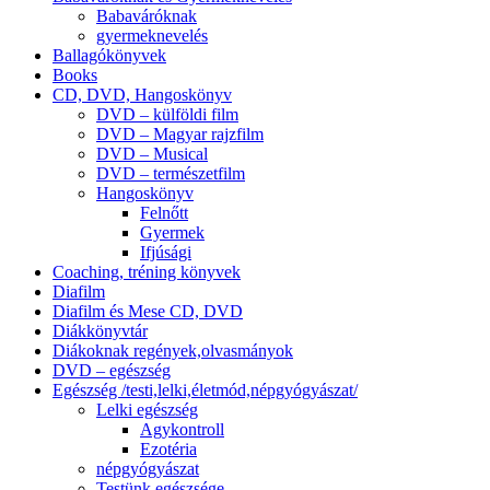
Babaváróknak
gyermeknevelés
Ballagókönyvek
Books
CD, DVD, Hangoskönyv
DVD – külföldi film
DVD – Magyar rajzfilm
DVD – Musical
DVD – természetfilm
Hangoskönyv
Felnőtt
Gyermek
Ifjúsági
Coaching, tréning könyvek
Diafilm
Diafilm és Mese CD, DVD
Diákkönyvtár
Diákoknak regények,olvasmányok
DVD – egészség
Egészség /testi,lelki,életmód,népgyógyászat/
Lelki egészség
Agykontroll
Ezotéria
népgyógyászat
Testünk egészsége