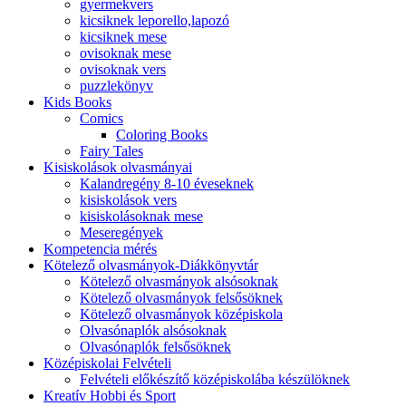
gyermekvers
kicsiknek leporello,lapozó
kicsiknek mese
ovisoknak mese
ovisoknak vers
puzzlekönyv
Kids Books
Comics
Coloring Books
Fairy Tales
Kisiskolások olvasmányai
Kalandregény 8-10 éveseknek
kisiskolások vers
kisiskolásoknak mese
Meseregények
Kompetencia mérés
Kötelező olvasmányok-Diákkönyvtár
Kötelező olvasmányok alsósoknak
Kötelező olvasmányok felsősöknek
Kötelező olvasmányok középiskola
Olvasónaplók alsósoknak
Olvasónaplók felsősöknek
Középiskolai Felvételi
Felvételi előkészítő középiskolába készülöknek
Kreatív Hobbi és Sport