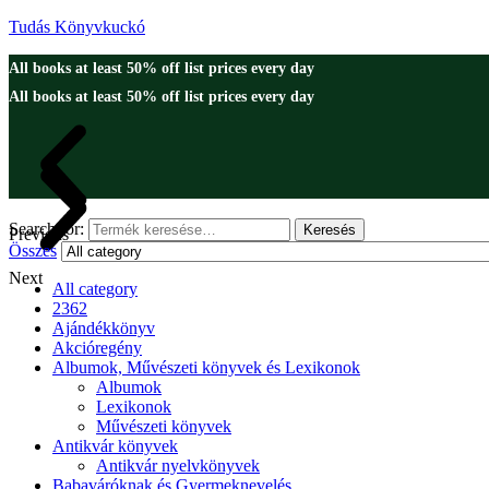
Tudás Könyvkuckó
All books at least 50% off list prices every day
All books at least 50% off list prices every day
Search for:
Keresés
Previous
Összes
Next
All category
2362
Ajándékkönyv
Akcióregény
Albumok, Művészeti könyvek és Lexikonok
Albumok
Lexikonok
Művészeti könyvek
Antikvár könyvek
Antikvár nyelvkönyvek
Babaváróknak és Gyermeknevelés