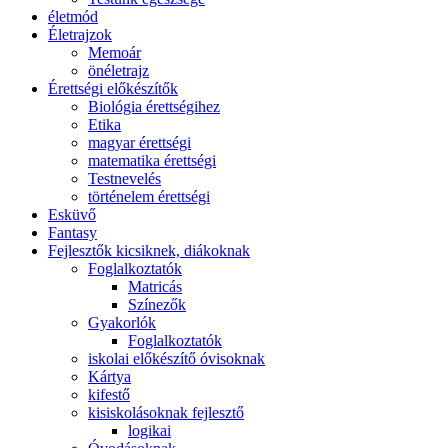
életmód
Életrajzok
Memoár
önéletrajz
Érettségi előkészítők
Biológia érettségihez
Etika
magyar érettségi
matematika érettségi
Testnevelés
történelem érettségi
Esküvő
Fantasy
Fejlesztők kicsiknek, diákoknak
Foglalkoztatók
Matricás
Színezők
Gyakorlók
Foglalkoztatók
iskolai előkészítő óvisoknak
Kártya
kifestő
kisiskolásoknak fejlesztő
logikai