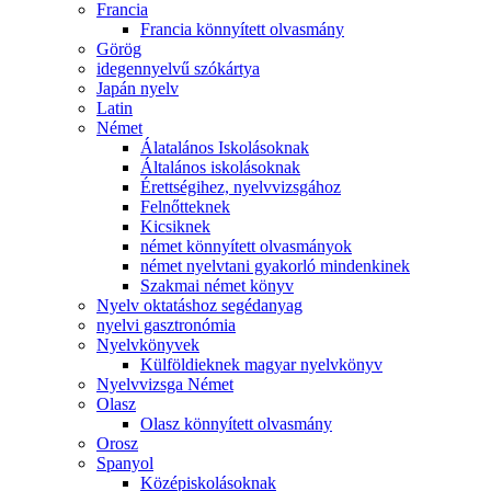
Francia
Francia könnyített olvasmány
Görög
idegennyelvű szókártya
Japán nyelv
Latin
Német
Álatalános Iskolásoknak
Általános iskolásoknak
Érettségihez, nyelvvizsgához
Felnőtteknek
Kicsiknek
német könnyített olvasmányok
német nyelvtani gyakorló mindenkinek
Szakmai német könyv
Nyelv oktatáshoz segédanyag
nyelvi gasztronómia
Nyelvkönyvek
Külföldieknek magyar nyelvkönyv
Nyelvvizsga Német
Olasz
Olasz könnyített olvasmány
Orosz
Spanyol
Középiskolásoknak