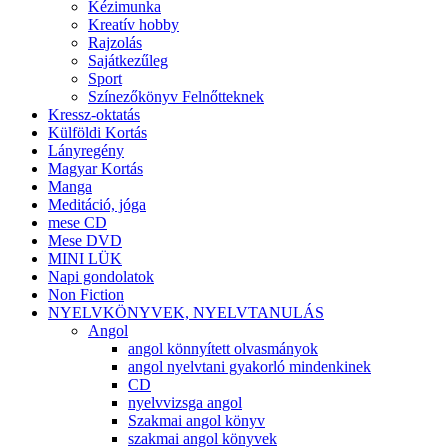
Kézimunka
Kreatív hobby
Rajzolás
Sajátkezűleg
Sport
Színezőkönyv Felnőtteknek
Kressz-oktatás
Külföldi Kortás
Lányregény
Magyar Kortás
Manga
Meditáció, jóga
mese CD
Mese DVD
MINI LÜK
Napi gondolatok
Non Fiction
NYELVKÖNYVEK, NYELVTANULÁS
Angol
angol könnyített olvasmányok
angol nyelvtani gyakorló mindenkinek
CD
nyelvvizsga angol
Szakmai angol könyv
szakmai angol könyvek