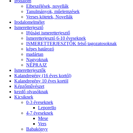
Irodalom
Elbeszélések, novellák
Tanulmányok, műelemzések
Verses kötetek, Novellák
Irodalomelmélet
Ismeretterjesztő
Ifjúsági ismeretterjesztő
Ismeretterjesztó 6-10 éveseknek
ISMERETTERJESZTŐK felső tagozatosoknak
képes határozó
madártan
Nagyoknak
NÉPRAJZ
Ismeretterjesztők
Kalandregény (16 éves kortól)
Kalandregény 10 éves kortól
Képzőművészet
kezdő olvasóknak
Kicsiknek
0-3 éveseknek
Leporello
4-7 éveseknek
Mese
Vers
Babakönyv