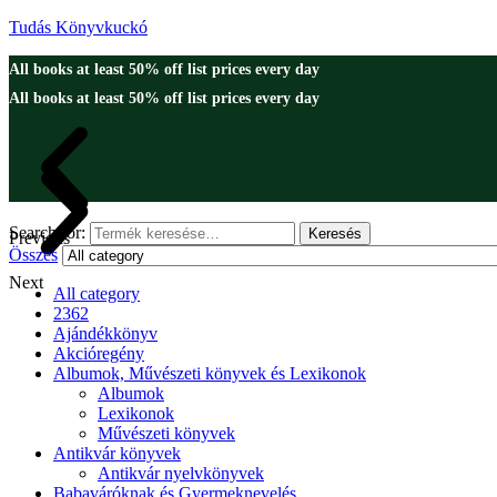
Tudás Könyvkuckó
All books at least 50% off list prices every day
All books at least 50% off list prices every day
Search for:
Keresés
Previous
Összes
Next
All category
2362
Ajándékkönyv
Akcióregény
Albumok, Művészeti könyvek és Lexikonok
Albumok
Lexikonok
Művészeti könyvek
Antikvár könyvek
Antikvár nyelvkönyvek
Babaváróknak és Gyermeknevelés