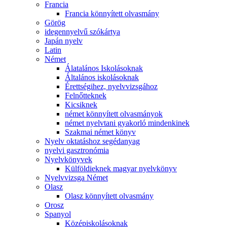
Francia
Francia könnyített olvasmány
Görög
idegennyelvű szókártya
Japán nyelv
Latin
Német
Álatalános Iskolásoknak
Általános iskolásoknak
Érettségihez, nyelvvizsgához
Felnőtteknek
Kicsiknek
német könnyített olvasmányok
német nyelvtani gyakorló mindenkinek
Szakmai német könyv
Nyelv oktatáshoz segédanyag
nyelvi gasztronómia
Nyelvkönyvek
Külföldieknek magyar nyelvkönyv
Nyelvvizsga Német
Olasz
Olasz könnyített olvasmány
Orosz
Spanyol
Középiskolásoknak