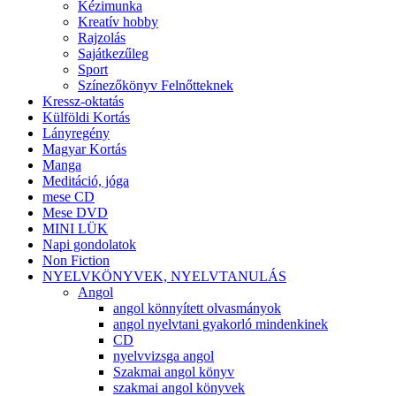
Kézimunka
Kreatív hobby
Rajzolás
Sajátkezűleg
Sport
Színezőkönyv Felnőtteknek
Kressz-oktatás
Külföldi Kortás
Lányregény
Magyar Kortás
Manga
Meditáció, jóga
mese CD
Mese DVD
MINI LÜK
Napi gondolatok
Non Fiction
NYELVKÖNYVEK, NYELVTANULÁS
Angol
angol könnyített olvasmányok
angol nyelvtani gyakorló mindenkinek
CD
nyelvvizsga angol
Szakmai angol könyv
szakmai angol könyvek