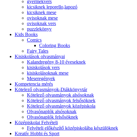
gyermekvers
kicsiknek leporello,lapozó
kicsiknek mese
ovisoknak mese
ovisoknak vers
puzzlekönyv
Kids Books
Comics
Coloring Books
Fairy Tales
Kisiskolások olvasmányai
Kalandregény 8-10 éveseknek
kisiskolások vers
kisiskolásoknak mese
Meseregények
Kompetencia mérés
Kötelező olvasmányok-Diákkönyvtár
Kötelező olvasmányok alsósoknak
Kötelező olvasmányok felsősöknek
Kötelező olvasmányok középiskola
Olvasónaplók alsósoknak
Olvasónaplók felsősöknek
Középiskolai Felvételi
Felvételi előkészítő középiskolába készülöknek
Kreatív Hobbi és Sport