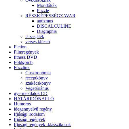
Óvodásoknak
Mondókák
Puzzle
RÉSZKÉPESSÉGZAVAR
autizmus
DISCALCULINE
Disgraphia
társasjáték
verses kifestő
Fiction
Filmregények
fitnesz DVD
Földgömb
Főzzünk
Gasztronómia
receptkönyv
szakácskönyv
Vegetáriánus
gyermekdalok CD
HATÁRIDŐNAPLÓ
Humoros
idegennyelvű regény
Ifjúsági irodalom
Ifjúsági regények
Ifjúsági regények -klasszikusok