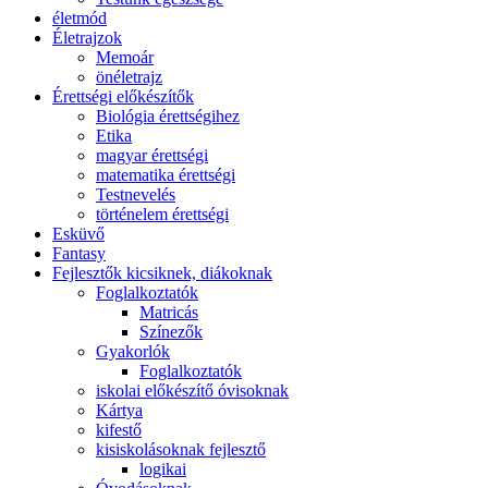
életmód
Életrajzok
Memoár
önéletrajz
Érettségi előkészítők
Biológia érettségihez
Etika
magyar érettségi
matematika érettségi
Testnevelés
történelem érettségi
Esküvő
Fantasy
Fejlesztők kicsiknek, diákoknak
Foglalkoztatók
Matricás
Színezők
Gyakorlók
Foglalkoztatók
iskolai előkészítő óvisoknak
Kártya
kifestő
kisiskolásoknak fejlesztő
logikai