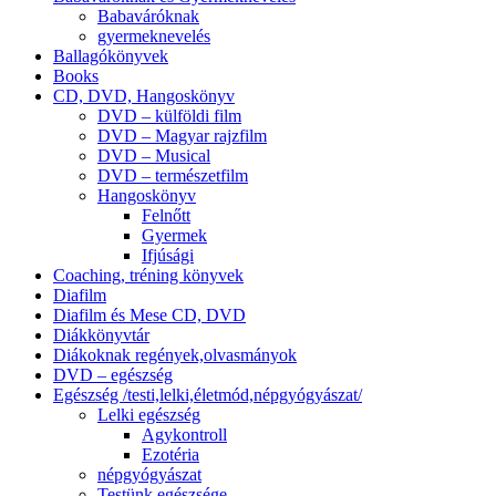
Babaváróknak
gyermeknevelés
Ballagókönyvek
Books
CD, DVD, Hangoskönyv
DVD – külföldi film
DVD – Magyar rajzfilm
DVD – Musical
DVD – természetfilm
Hangoskönyv
Felnőtt
Gyermek
Ifjúsági
Coaching, tréning könyvek
Diafilm
Diafilm és Mese CD, DVD
Diákkönyvtár
Diákoknak regények,olvasmányok
DVD – egészség
Egészség /testi,lelki,életmód,népgyógyászat/
Lelki egészség
Agykontroll
Ezotéria
népgyógyászat
Testünk egészsége