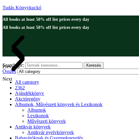
Tudás Könyvkuckó
All books at least 50% off list prices every day
All books at least 50% off list prices every day
Search for:
Keresés
Previous
Összes
Next
All category
2362
Ajándékkönyv
Akcióregény
Albumok, Művészeti könyvek és Lexikonok
Albumok
Lexikonok
Művészeti könyvek
Antikvár könyvek
Antikvár nyelvkönyvek
Babaváróknak és Gyermeknevelés