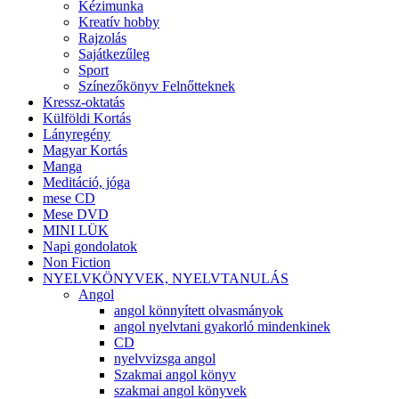
Kézimunka
Kreatív hobby
Rajzolás
Sajátkezűleg
Sport
Színezőkönyv Felnőtteknek
Kressz-oktatás
Külföldi Kortás
Lányregény
Magyar Kortás
Manga
Meditáció, jóga
mese CD
Mese DVD
MINI LÜK
Napi gondolatok
Non Fiction
NYELVKÖNYVEK, NYELVTANULÁS
Angol
angol könnyített olvasmányok
angol nyelvtani gyakorló mindenkinek
CD
nyelvvizsga angol
Szakmai angol könyv
szakmai angol könyvek