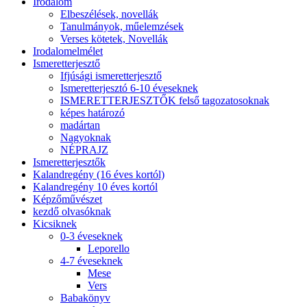
Irodalom
Elbeszélések, novellák
Tanulmányok, műelemzések
Verses kötetek, Novellák
Irodalomelmélet
Ismeretterjesztő
Ifjúsági ismeretterjesztő
Ismeretterjesztó 6-10 éveseknek
ISMERETTERJESZTŐK felső tagozatosoknak
képes határozó
madártan
Nagyoknak
NÉPRAJZ
Ismeretterjesztők
Kalandregény (16 éves kortól)
Kalandregény 10 éves kortól
Képzőművészet
kezdő olvasóknak
Kicsiknek
0-3 éveseknek
Leporello
4-7 éveseknek
Mese
Vers
Babakönyv