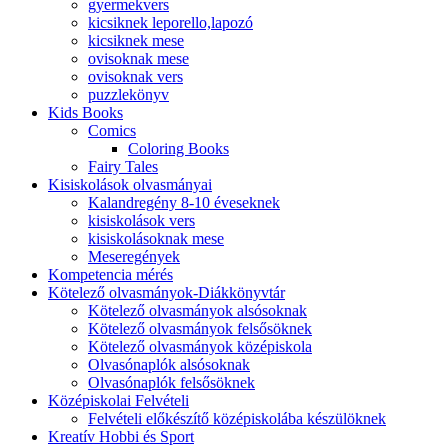
gyermekvers
kicsiknek leporello,lapozó
kicsiknek mese
ovisoknak mese
ovisoknak vers
puzzlekönyv
Kids Books
Comics
Coloring Books
Fairy Tales
Kisiskolások olvasmányai
Kalandregény 8-10 éveseknek
kisiskolások vers
kisiskolásoknak mese
Meseregények
Kompetencia mérés
Kötelező olvasmányok-Diákkönyvtár
Kötelező olvasmányok alsósoknak
Kötelező olvasmányok felsősöknek
Kötelező olvasmányok középiskola
Olvasónaplók alsósoknak
Olvasónaplók felsősöknek
Középiskolai Felvételi
Felvételi előkészítő középiskolába készülöknek
Kreatív Hobbi és Sport