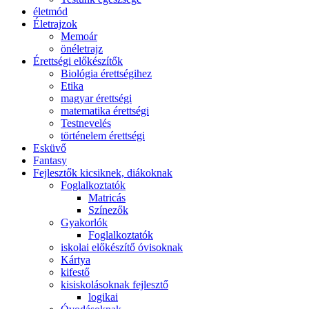
életmód
Életrajzok
Memoár
önéletrajz
Érettségi előkészítők
Biológia érettségihez
Etika
magyar érettségi
matematika érettségi
Testnevelés
történelem érettségi
Esküvő
Fantasy
Fejlesztők kicsiknek, diákoknak
Foglalkoztatók
Matricás
Színezők
Gyakorlók
Foglalkoztatók
iskolai előkészítő óvisoknak
Kártya
kifestő
kisiskolásoknak fejlesztő
logikai