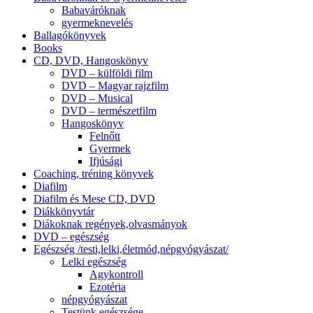
Babaváróknak
gyermeknevelés
Ballagókönyvek
Books
CD, DVD, Hangoskönyv
DVD – külföldi film
DVD – Magyar rajzfilm
DVD – Musical
DVD – természetfilm
Hangoskönyv
Felnőtt
Gyermek
Ifjúsági
Coaching, tréning könyvek
Diafilm
Diafilm és Mese CD, DVD
Diákkönyvtár
Diákoknak regények,olvasmányok
DVD – egészség
Egészség /testi,lelki,életmód,népgyógyászat/
Lelki egészség
Agykontroll
Ezotéria
népgyógyászat
Testünk egészsége