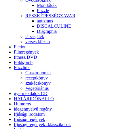
Óvodásoknak
Mondókák
Puzzle
RÉSZKÉPESSÉGZAVAR
autizmus
DISCALCULINE
Disgraphia
társasjáték
verses kifestő
Fiction
Filmregények
fitnesz DVD
Földgömb
Főzzünk
Gasztronómia
receptkönyv
szakácskönyv
Vegetáriánus
gyermekdalok CD
HATÁRIDŐNAPLÓ
Humoros
idegennyelvű regény
Ifjúsági irodalom
Ifjúsági regények
Ifjúsági regények -klasszikusok