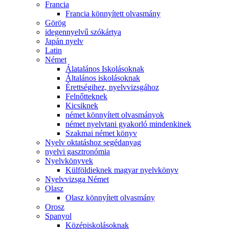
Francia
Francia könnyített olvasmány
Görög
idegennyelvű szókártya
Japán nyelv
Latin
Német
Álatalános Iskolásoknak
Általános iskolásoknak
Érettségihez, nyelvvizsgához
Felnőtteknek
Kicsiknek
német könnyített olvasmányok
német nyelvtani gyakorló mindenkinek
Szakmai német könyv
Nyelv oktatáshoz segédanyag
nyelvi gasztronómia
Nyelvkönyvek
Külföldieknek magyar nyelvkönyv
Nyelvvizsga Német
Olasz
Olasz könnyített olvasmány
Orosz
Spanyol
Középiskolásoknak