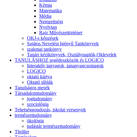
Kémia
Matematika
Média
Nemzetiségi
Nyelvtan
Rajz Művészettörténet
OKJ-s képzések
Sajátos Nevelési Igényű Tankönyvek
szakmai tankönyv
Tanári kézikönyvek, Osztálynaplók,Oklevelek
TANULÁSHOZ segédeszközök és LOGICO
Interaktív tanyagok, tananyagcsomagok
LOGICO
oktató kártya
Oktató táblák
Tanulságos mesék
Társadalomtudomány
jogtudomány
szociológia
Tehetséggondozás, iskolai versenyek
természettudomány
ökológia
tudástár természettudomány
Thriller