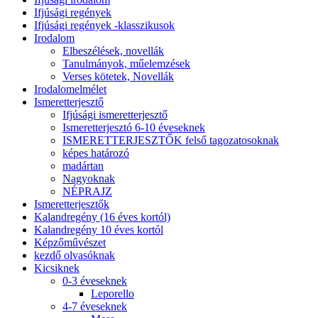
Ifjúsági regények
Ifjúsági regények -klasszikusok
Irodalom
Elbeszélések, novellák
Tanulmányok, műelemzések
Verses kötetek, Novellák
Irodalomelmélet
Ismeretterjesztő
Ifjúsági ismeretterjesztő
Ismeretterjesztó 6-10 éveseknek
ISMERETTERJESZTŐK felső tagozatosoknak
képes határozó
madártan
Nagyoknak
NÉPRAJZ
Ismeretterjesztők
Kalandregény (16 éves kortól)
Kalandregény 10 éves kortól
Képzőművészet
kezdő olvasóknak
Kicsiknek
0-3 éveseknek
Leporello
4-7 éveseknek