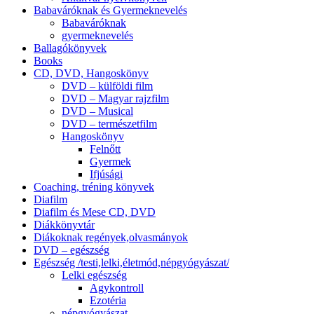
Babaváróknak és Gyermeknevelés
Babaváróknak
gyermeknevelés
Ballagókönyvek
Books
CD, DVD, Hangoskönyv
DVD – külföldi film
DVD – Magyar rajzfilm
DVD – Musical
DVD – természetfilm
Hangoskönyv
Felnőtt
Gyermek
Ifjúsági
Coaching, tréning könyvek
Diafilm
Diafilm és Mese CD, DVD
Diákkönyvtár
Diákoknak regények,olvasmányok
DVD – egészség
Egészség /testi,lelki,életmód,népgyógyászat/
Lelki egészség
Agykontroll
Ezotéria
népgyógyászat