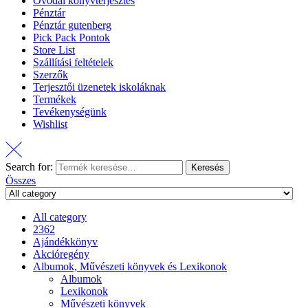
Óvodai könyvterjesztés
Pénztár
Pénztár gutenberg
Pick Pack Pontok
Store List
Szállítási feltételek
Szerzők
Terjesztői üzenetek iskoláknak
Termékek
Tevékenységünk
Wishlist
Search for:
Keresés
Összes
All category
2362
Ajándékkönyv
Akcióregény
Albumok, Művészeti könyvek és Lexikonok
Albumok
Lexikonok
Művészeti könyvek