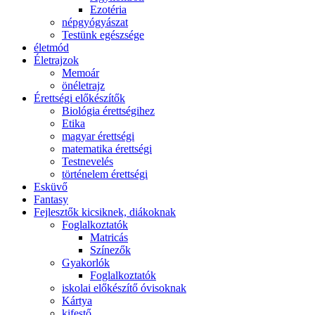
Ezotéria
népgyógyászat
Testünk egészsége
életmód
Életrajzok
Memoár
önéletrajz
Érettségi előkészítők
Biológia érettségihez
Etika
magyar érettségi
matematika érettségi
Testnevelés
történelem érettségi
Esküvő
Fantasy
Fejlesztők kicsiknek, diákoknak
Foglalkoztatók
Matricás
Színezők
Gyakorlók
Foglalkoztatók
iskolai előkészítő óvisoknak
Kártya
kifestő