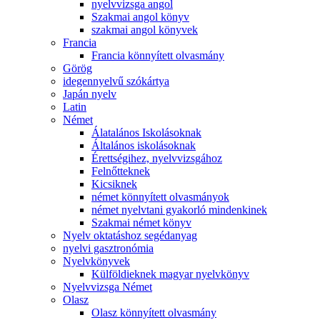
nyelvvizsga angol
Szakmai angol könyv
szakmai angol könyvek
Francia
Francia könnyített olvasmány
Görög
idegennyelvű szókártya
Japán nyelv
Latin
Német
Álatalános Iskolásoknak
Általános iskolásoknak
Érettségihez, nyelvvizsgához
Felnőtteknek
Kicsiknek
német könnyített olvasmányok
német nyelvtani gyakorló mindenkinek
Szakmai német könyv
Nyelv oktatáshoz segédanyag
nyelvi gasztronómia
Nyelvkönyvek
Külföldieknek magyar nyelvkönyv
Nyelvvizsga Német
Olasz
Olasz könnyített olvasmány