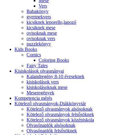
Mese
Vers
Babakönyv
gyermekvers
kicsiknek leporello,lapozó
kicsiknek mese
ovisoknak mese
ovisoknak vers
puzzlekönyv
Kids Books
Comics
Coloring Books
Fairy Tales
Kisiskolások olvasmányai
Kalandregény 8-10 éveseknek
kisiskolások vers
kisiskolásoknak mese
Meseregények
Kompetencia mérés
Kötelező olvasmányok-Diákkönyvtár
Kötelező olvasmányok alsósoknak
Kötelező olvasmányok felsősöknek
Kötelező olvasmányok középiskola
Olvasónaplók alsósoknak
Olvasónaplók felsősöknek