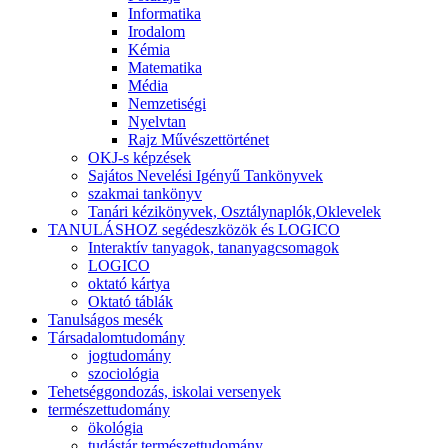
Informatika
Irodalom
Kémia
Matematika
Média
Nemzetiségi
Nyelvtan
Rajz Művészettörténet
OKJ-s képzések
Sajátos Nevelési Igényű Tankönyvek
szakmai tankönyv
Tanári kézikönyvek, Osztálynaplók,Oklevelek
TANULÁSHOZ segédeszközök és LOGICO
Interaktív tanyagok, tananyagcsomagok
LOGICO
oktató kártya
Oktató táblák
Tanulságos mesék
Társadalomtudomány
jogtudomány
szociológia
Tehetséggondozás, iskolai versenyek
természettudomány
ökológia
tudástár természettudomány