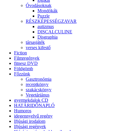
logikai
Óvodásoknak
Mondókák
Puzzle
RÉSZKÉPESSÉGZAVAR
autizmus
DISCALCULINE
Disgraphia
társasjáték
verses kifestő
Fiction
Filmregények
fitnesz DVD
Földgömb
Főzzünk
Gasztronómia
receptkönyv
szakácskönyv
Vegetáriánus
gyermekdalok CD
HATÁRIDŐNAPLÓ
Humoros
idegennyelvű regény
Ifjúsági irodalom
Ifjúsági regények