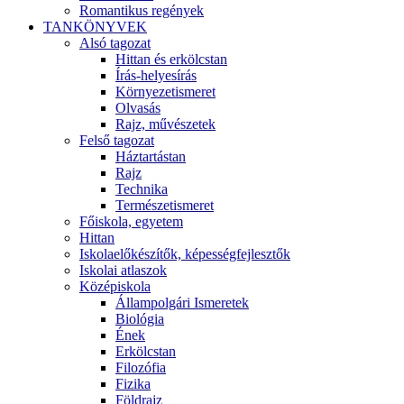
Romantikus regények
TANKÖNYVEK
Alsó tagozat
Hittan és erkölcstan
Írás-helyesírás
Környezetismeret
Olvasás
Rajz, művészetek
Felső tagozat
Háztartástan
Rajz
Technika
Természetismeret
Főiskola, egyetem
Hittan
Iskolaelőkészítők, képességfejlesztők
Iskolai atlaszok
Középiskola
Állampolgári Ismeretek
Biológia
Ének
Erkölcstan
Filozófia
Fizika
Földrajz