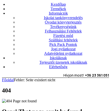
Kezdőlap
Termékek
Információk
Iskolai tankönyvrendelés
Óvodai könyvterjesztés
Tevékenységünk
Felhasználási Feltételek
Fizetési mód
Szállítási feltételek
Pick Pack Pontok
Jogi nyilatkozat
Adatvédelmi nyilatkozat
Iskoláknak
Terjesztői üzenetek iskoláknak
Elérhetőség
Hívjon most!
+36 23 361 051
Főoldal
Fehler: Seite existiert nicht
404