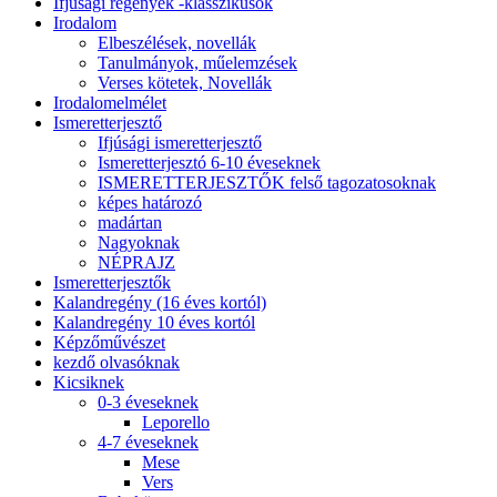
Ifjúsági regények -klasszikusok
Irodalom
Elbeszélések, novellák
Tanulmányok, műelemzések
Verses kötetek, Novellák
Irodalomelmélet
Ismeretterjesztő
Ifjúsági ismeretterjesztő
Ismeretterjesztó 6-10 éveseknek
ISMERETTERJESZTŐK felső tagozatosoknak
képes határozó
madártan
Nagyoknak
NÉPRAJZ
Ismeretterjesztők
Kalandregény (16 éves kortól)
Kalandregény 10 éves kortól
Képzőművészet
kezdő olvasóknak
Kicsiknek
0-3 éveseknek
Leporello
4-7 éveseknek
Mese
Vers