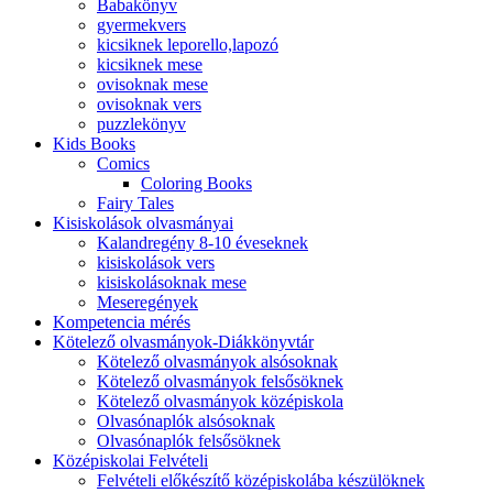
Babakönyv
gyermekvers
kicsiknek leporello,lapozó
kicsiknek mese
ovisoknak mese
ovisoknak vers
puzzlekönyv
Kids Books
Comics
Coloring Books
Fairy Tales
Kisiskolások olvasmányai
Kalandregény 8-10 éveseknek
kisiskolások vers
kisiskolásoknak mese
Meseregények
Kompetencia mérés
Kötelező olvasmányok-Diákkönyvtár
Kötelező olvasmányok alsósoknak
Kötelező olvasmányok felsősöknek
Kötelező olvasmányok középiskola
Olvasónaplók alsósoknak
Olvasónaplók felsősöknek
Középiskolai Felvételi
Felvételi előkészítő középiskolába készülöknek