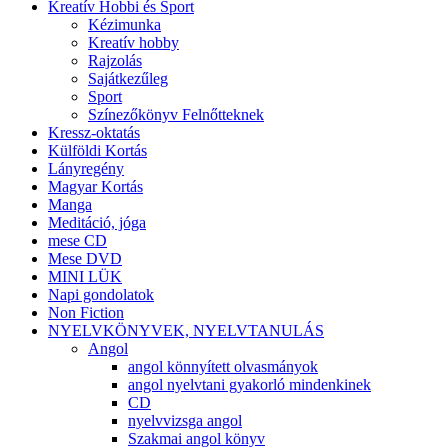
Kreatív Hobbi és Sport
Kézimunka
Kreatív hobby
Rajzolás
Sajátkezűleg
Sport
Színezőkönyv Felnőtteknek
Kressz-oktatás
Külföldi Kortás
Lányregény
Magyar Kortás
Manga
Meditáció, jóga
mese CD
Mese DVD
MINI LÜK
Napi gondolatok
Non Fiction
NYELVKÖNYVEK, NYELVTANULÁS
Angol
angol könnyített olvasmányok
angol nyelvtani gyakorló mindenkinek
CD
nyelvvizsga angol
Szakmai angol könyv