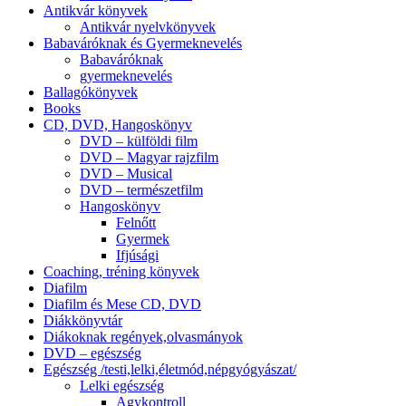
Antikvár könyvek
Antikvár nyelvkönyvek
Babaváróknak és Gyermeknevelés
Babaváróknak
gyermeknevelés
Ballagókönyvek
Books
CD, DVD, Hangoskönyv
DVD – külföldi film
DVD – Magyar rajzfilm
DVD – Musical
DVD – természetfilm
Hangoskönyv
Felnőtt
Gyermek
Ifjúsági
Coaching, tréning könyvek
Diafilm
Diafilm és Mese CD, DVD
Diákkönyvtár
Diákoknak regények,olvasmányok
DVD – egészség
Egészség /testi,lelki,életmód,népgyógyászat/
Lelki egészség
Agykontroll