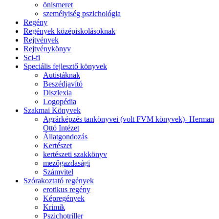
önismeret
személyiség pszichológia
Regény
Regények középiskolásoknak
Rejtvények
Rejtvénykönyv
Sci-fi
Speciális fejlesztő könyvek
Autistáknak
Beszédjavító
Diszlexia
Logopédia
Szakmai Könyvek
Agrárképzés tankönyvei (volt FVM könyvek)- Herman
Ottó Intézet
Állatgondozás
Kertészet
kertészeti szakkönyv
mezőgazdasági
Számvitel
Szórakoztató regények
erotikus regény
Képregények
Krimik
Pszichotriller