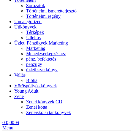
Történelem
Sorozatok
Történelmi ismeretterjesztő
Történelmi regény
Uncategorized
Útikönyvek
Térképek
Útleírás
Üzlet, Pénzügyek,Marketing
Marketing
Menedzserképzéshez
pénz, befektetés
pénzügy
üzleti szakkönyv
Vallás
Biblia
Vöröspöttyös könyvek
Young Adult
Zene
Zenei könyvek,CD
Zenei kotta
Zeneiskolai tankönyvek
0
0,00
Ft
Menu