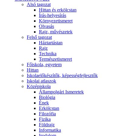
Alsó tagozat
Hittan és erkölcstan
Írás-helyesírás
Környezetismeret
Olvasás
Rajz, művészetek
Felső tagozat
Háztartástan
Rajz
Technika
Természetismeret
Főiskola, egyetem
Hittan
Iskolaelőkészítők, képességfejlesztők
Iskolai atlaszok
Középiskola
Állampolgári Ismeretek
Biológia
Ének
Erkölcstan
Filozófia
Fizika
Földrajz
Informatika
Irodalom