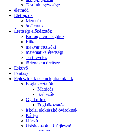
Testünk egészsége
életmód
Életrajzok
Memoár
önéletrajz
Érettségi előkészítők
Biológia érettségihez
Etika
magyar érettségi
matematika érettségi
Testnevelés
történelem érettségi
Esküvő
Fantasy
Fejlesztők kicsiknek, diákoknak
Foglalkoztatók
Matricás
Színezők
Gyakorlók
Foglalkoztatók
iskolai előkészítő óvisoknak
Kártya
kifestő
kisiskolásoknak fejlesztő