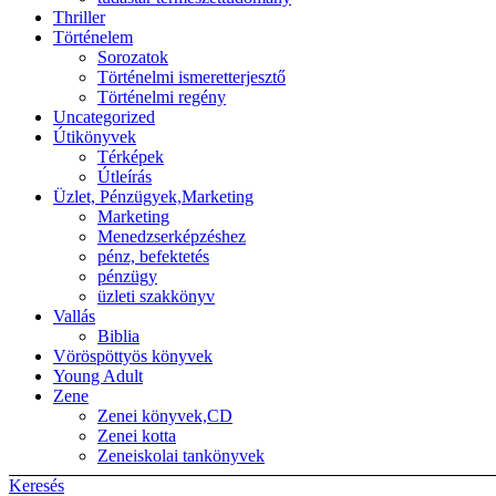
Thriller
Történelem
Sorozatok
Történelmi ismeretterjesztő
Történelmi regény
Uncategorized
Útikönyvek
Térképek
Útleírás
Üzlet, Pénzügyek,Marketing
Marketing
Menedzserképzéshez
pénz, befektetés
pénzügy
üzleti szakkönyv
Vallás
Biblia
Vöröspöttyös könyvek
Young Adult
Zene
Zenei könyvek,CD
Zenei kotta
Zeneiskolai tankönyvek
Keresés
Back to top