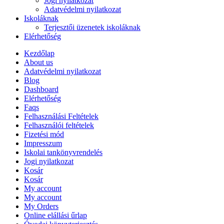
Jogi nyilatkozat
Adatvédelmi nyilatkozat
Iskoláknak
Terjesztői üzenetek iskoláknak
Elérhetőség
Kezdőlap
About us
Adatvédelmi nyilatkozat
Blog
Dashboard
Elérhetőség
Faqs
Felhasználási Feltételek
Felhasználói feltételek
Fizetési mód
Impresszum
Iskolai tankönyvrendelés
Jogi nyilatkozat
Kosár
Kosár
My account
My account
My Orders
Online elállási űrlap