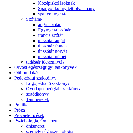
Középiskolásoknak
Spanyol könnyített olvasmány
spanyol nyelvtan
Szótárak
angol szótár
Egynyelvű szótár
francia szótár
útiszótár angol
útiszótár francia
útiszótár horvát
útiszótár német
tudástár idegennyelv
Orvosi-egészségügyi tankönyvek
Otthon, lakás
Pedagógiai szakkönyv
Logopédiai Szakkönyv
Óvodapedagógiai szakkönyv
segédkönyv
Tanmenetek
Politika
Próza
Prózaelemzések
Pszichológia, Önismeret
önismeret
személyiség pszichológia