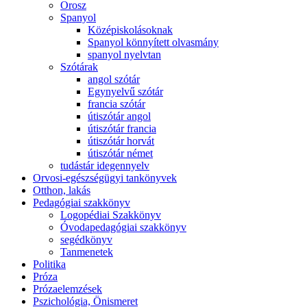
Orosz
Spanyol
Középiskolásoknak
Spanyol könnyített olvasmány
spanyol nyelvtan
Szótárak
angol szótár
Egynyelvű szótár
francia szótár
útiszótár angol
útiszótár francia
útiszótár horvát
útiszótár német
tudástár idegennyelv
Orvosi-egészségügyi tankönyvek
Otthon, lakás
Pedagógiai szakkönyv
Logopédiai Szakkönyv
Óvodapedagógiai szakkönyv
segédkönyv
Tanmenetek
Politika
Próza
Prózaelemzések
Pszichológia, Önismeret