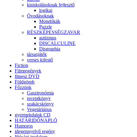
kisiskolásoknak fejlesztő
logikai
Óvodásoknak
Mondókák
Puzzle
RÉSZKÉPESSÉGZAVAR
autizmus
DISCALCULINE
Disgraphia
társasjáték
verses kifestő
Fiction
Filmregények
fitnesz DVD
Földgömb
Főzzünk
Gasztronómia
receptkönyv
szakácskönyv
Vegetáriánus
gyermekdalok CD
HATÁRIDŐNAPLÓ
Humoros
idegennyelvű regény
Ifjúsági irodalom