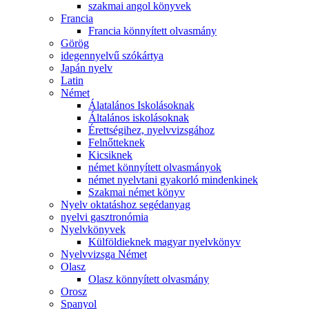
szakmai angol könyvek
Francia
Francia könnyített olvasmány
Görög
idegennyelvű szókártya
Japán nyelv
Latin
Német
Álatalános Iskolásoknak
Általános iskolásoknak
Érettségihez, nyelvvizsgához
Felnőtteknek
Kicsiknek
német könnyített olvasmányok
német nyelvtani gyakorló mindenkinek
Szakmai német könyv
Nyelv oktatáshoz segédanyag
nyelvi gasztronómia
Nyelvkönyvek
Külföldieknek magyar nyelvkönyv
Nyelvvizsga Német
Olasz
Olasz könnyített olvasmány
Orosz
Spanyol