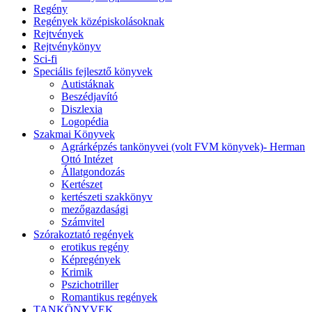
Regény
Regények középiskolásoknak
Rejtvények
Rejtvénykönyv
Sci-fi
Speciális fejlesztő könyvek
Autistáknak
Beszédjavító
Diszlexia
Logopédia
Szakmai Könyvek
Agrárképzés tankönyvei (volt FVM könyvek)- Herman
Ottó Intézet
Állatgondozás
Kertészet
kertészeti szakkönyv
mezőgazdasági
Számvitel
Szórakoztató regények
erotikus regény
Képregények
Krimik
Pszichotriller
Romantikus regények
TANKÖNYVEK