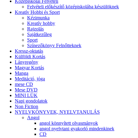
Középiskolai Felvételi
Felvételi előkészítő középiskolába készülöknek
Kreatív Hobbi és Sport
Kézimunka
Kreatív hobby
Rajzolás
Sajátkezűleg
Sport
Színezőkönyv Felnőtteknek
Kressz-oktatás
Külföldi Kortás
Lányregény
Magyar Kortás
Manga
Meditáció, jóga
mese CD
Mese DVD
MINI LÜK
Napi gondolatok
Non Fiction
NYELVKÖNYVEK, NYELVTANULÁS
Angol
angol könnyített olvasmányok
angol nyelvtani gyakorló mindenkinek
CD