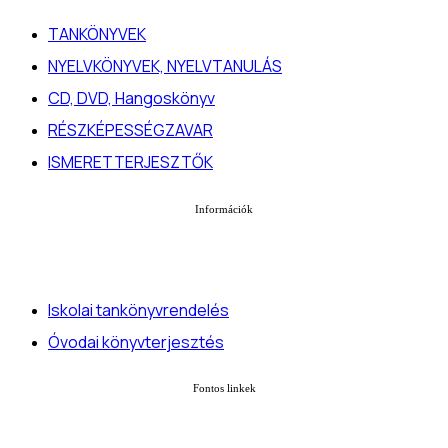
TANKÖNYVEK
NYELVKÖNYVEK, NYELVTANULÁS
CD, DVD, Hangoskönyv
RÉSZKÉPESSÉGZAVAR
ISMERETTERJESZTŐK
Információk
Iskolai tankönyvrendelés
Óvodai könyvterjesztés
Fontos linkek