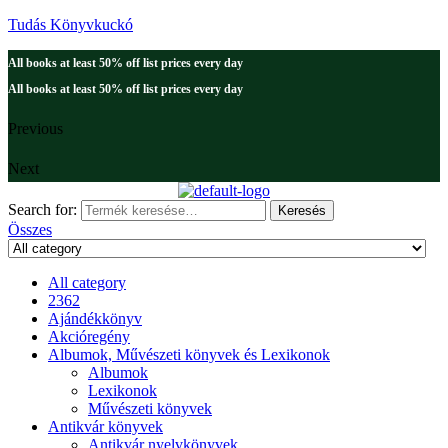
Tudás Könyvkuckó
All books at least 50% off list prices every day
All books at least 50% off list prices every day
Previous
Next
Search for:
Keresés
Összes
All category
2362
Ajándékkönyv
Akcióregény
Albumok, Művészeti könyvek és Lexikonok
Albumok
Lexikonok
Művészeti könyvek
Antikvár könyvek
Antikvár nyelvkönyvek