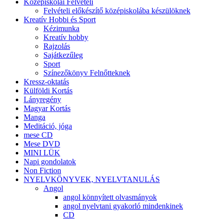
Középiskolai Felvételi
Felvételi előkészítő középiskolába készülöknek
Kreatív Hobbi és Sport
Kézimunka
Kreatív hobby
Rajzolás
Sajátkezűleg
Sport
Színezőkönyv Felnőtteknek
Kressz-oktatás
Külföldi Kortás
Lányregény
Magyar Kortás
Manga
Meditáció, jóga
mese CD
Mese DVD
MINI LÜK
Napi gondolatok
Non Fiction
NYELVKÖNYVEK, NYELVTANULÁS
Angol
angol könnyített olvasmányok
angol nyelvtani gyakorló mindenkinek
CD