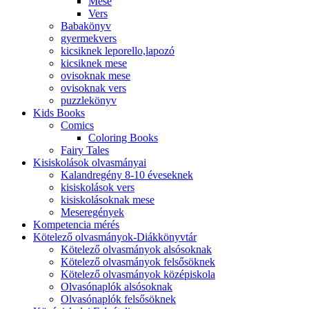
Mese
Vers
Babakönyv
gyermekvers
kicsiknek leporello,lapozó
kicsiknek mese
ovisoknak mese
ovisoknak vers
puzzlekönyv
Kids Books
Comics
Coloring Books
Fairy Tales
Kisiskolások olvasmányai
Kalandregény 8-10 éveseknek
kisiskolások vers
kisiskolásoknak mese
Meseregények
Kompetencia mérés
Kötelező olvasmányok-Diákkönyvtár
Kötelező olvasmányok alsósoknak
Kötelező olvasmányok felsősöknek
Kötelező olvasmányok középiskola
Olvasónaplók alsósoknak
Olvasónaplók felsősöknek