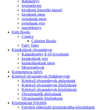
Babakönyv
gyermekvers
kicsiknek leporello,lapozó
kicsiknek mese
ovisoknak mese
ovisoknak vers
puzzlekönyv
Kids Books
Comics
Coloring Books
Fairy Tales
Kisiskolások olvasmányai
Kalandregény 8-10 éveseknek
kisiskolások vers
kisiskolásoknak mese
Meseregények
Kompetencia mérés
Kötelező olvasmányok-Diákkönyvtár
Kötelező olvasmányok alsósoknak
Kötelező olvasmányok felsősöknek
Kötelező olvasmányok középiskola
Olvasónaplók alsósoknak
Olvasónaplók felsősöknek
Középiskolai Felvételi
Felvételi előkészítő középiskolába készülöknek