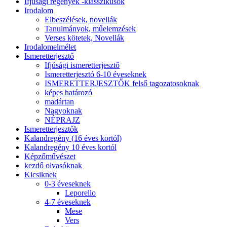
Ifjúsági regények -klasszikusok
Irodalom
Elbeszélések, novellák
Tanulmányok, műelemzések
Verses kötetek, Novellák
Irodalomelmélet
Ismeretterjesztő
Ifjúsági ismeretterjesztő
Ismeretterjesztó 6-10 éveseknek
ISMERETTERJESZTŐK felső tagozatosoknak
képes határozó
madártan
Nagyoknak
NÉPRAJZ
Ismeretterjesztők
Kalandregény (16 éves kortól)
Kalandregény 10 éves kortól
Képzőművészet
kezdő olvasóknak
Kicsiknek
0-3 éveseknek
Leporello
4-7 éveseknek
Mese
Vers