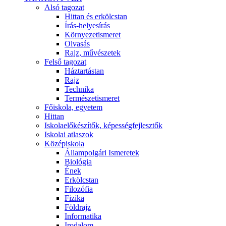
Alsó tagozat
Hittan és erkölcstan
Írás-helyesírás
Környezetismeret
Olvasás
Rajz, művészetek
Felső tagozat
Háztartástan
Rajz
Technika
Természetismeret
Főiskola, egyetem
Hittan
Iskolaelőkészítők, képességfejlesztők
Iskolai atlaszok
Középiskola
Állampolgári Ismeretek
Biológia
Ének
Erkölcstan
Filozófia
Fizika
Földrajz
Informatika
Irodalom