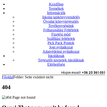
Kezdőlap
Termékek
Információk
Iskolai tankönyvrendelés
Óvodai könyvterjesztés
Tevékenységünk
Felhasználási Feltételek
Fizetési mód
Szállítási feltételek
Pick Pack Pontok
Jogi nyilatkozat
Adatvédelmi nyilatkozat
Iskoláknak
Terjesztői üzenetek iskoláknak
Elérhetőség
Hívjon most!
+36 23 361 051
Főoldal
Fehler: Seite existiert nicht
404