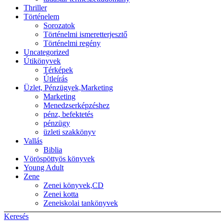
Thriller
Történelem
Sorozatok
Történelmi ismeretterjesztő
Történelmi regény
Uncategorized
Útikönyvek
Térképek
Útleírás
Üzlet, Pénzügyek,Marketing
Marketing
Menedzserképzéshez
pénz, befektetés
pénzügy
üzleti szakkönyv
Vallás
Biblia
Vöröspöttyös könyvek
Young Adult
Zene
Zenei könyvek,CD
Zenei kotta
Zeneiskolai tankönyvek
Keresés
Back to top