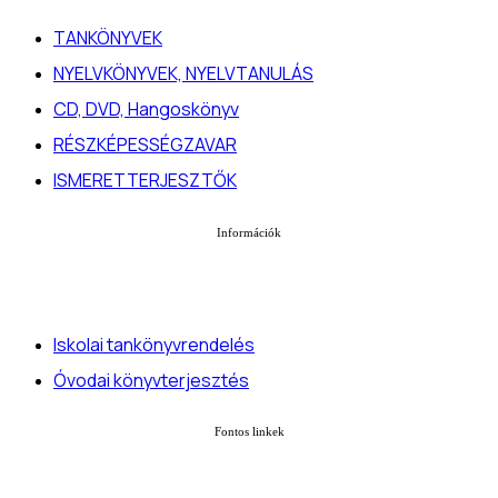
TANKÖNYVEK
NYELVKÖNYVEK, NYELVTANULÁS
CD, DVD, Hangoskönyv
RÉSZKÉPESSÉGZAVAR
ISMERETTERJESZTŐK
Információk
Iskolai tankönyvrendelés
Óvodai könyvterjesztés
Fontos linkek