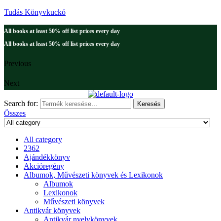
Tudás Könyvkuckó
All books at least 50% off list prices every day
All books at least 50% off list prices every day
Previous
Next
Search for:
Keresés
Összes
All category
2362
Ajándékkönyv
Akcióregény
Albumok, Művészeti könyvek és Lexikonok
Albumok
Lexikonok
Művészeti könyvek
Antikvár könyvek
Antikvár nyelvkönyvek