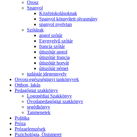
Orosz
Spanyol
Középiskolásoknak
Spanyol könnyített olvasmány
spanyol nyelvtan
Szótárak
angol szótár
Egynyelvű szótár
francia szótár
útiszótár angol
útiszótár francia
útiszótár horvát
útiszótár német
tudástár idegennyelv
Orvosi-egészségügyi tankönyvek
Otthon, lakás
Pedagógiai szakkönyv
Logopédiai Szakkönyv
Óvodapedagógiai szakkönyv
segédkönyv
Tanmenetek
Politika
Próza
Prózaelemzések
Pszichológia, Önismeret