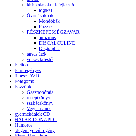
kisiskolásoknak fejlesztő
logikai
Óvodásoknak
Mondókák
Puzzle
RÉSZKÉPESSÉGZAVAR
autizmus
DISCALCULINE
Disgraphia
társasjáték
verses kifestő
Fiction
Filmregények
fitnesz DVD
Földgömb
Főzzünk
Gasztronómia
receptkönyv
szakácskönyv
Vegetáriánus
gyermekdalok CD
HATÁRIDŐNAPLÓ
Humoros
idegennyelvű regény
Ifjúsági irodalom