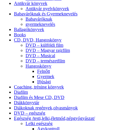
Antikvár könyvek
Antikvár nyelvkönyvek
Babaváróknak és Gyermeknevelés
Babaváróknak
gyermeknevelés
Ballagókönyvek
Books
CD, DVD, Hangoskönyv
DVD – külföldi film
DVD – Magyar rajzfilm
DVD – Musical
DVD – természetfilm
Hangoskönyv
Felnőtt
Gyermek
Ifjúsági
Coaching, tréning könyvek
Diafilm
Diafilm és Mese CD, DVD
Diákkönyvtár
Diákoknak regények,olvasmányok
DVD – egészség
Egészség /testi,lelki,életmód,népgyógyászat/
Lelki egészség
Agykontroll