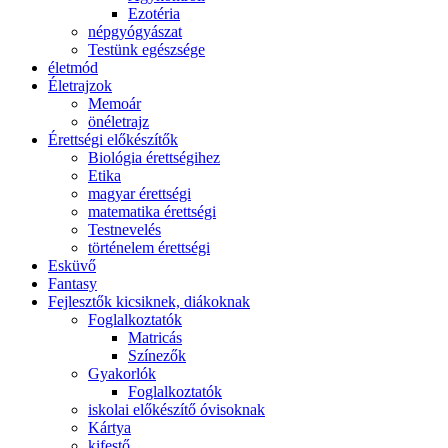
Ezotéria
népgyógyászat
Testünk egészsége
életmód
Életrajzok
Memoár
önéletrajz
Érettségi előkészítők
Biológia érettségihez
Etika
magyar érettségi
matematika érettségi
Testnevelés
történelem érettségi
Esküvő
Fantasy
Fejlesztők kicsiknek, diákoknak
Foglalkoztatók
Matricás
Színezők
Gyakorlók
Foglalkoztatók
iskolai előkészítő óvisoknak
Kártya
kifestő