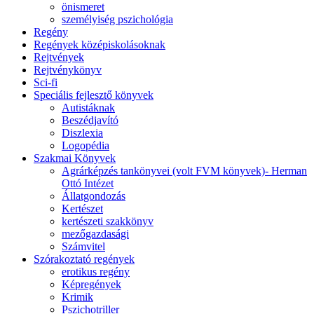
önismeret
személyiség pszichológia
Regény
Regények középiskolásoknak
Rejtvények
Rejtvénykönyv
Sci-fi
Speciális fejlesztő könyvek
Autistáknak
Beszédjavító
Diszlexia
Logopédia
Szakmai Könyvek
Agrárképzés tankönyvei (volt FVM könyvek)- Herman
Ottó Intézet
Állatgondozás
Kertészet
kertészeti szakkönyv
mezőgazdasági
Számvitel
Szórakoztató regények
erotikus regény
Képregények
Krimik
Pszichotriller