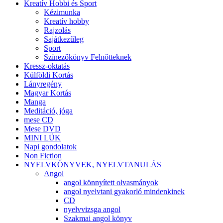
Kreatív Hobbi és Sport
Kézimunka
Kreatív hobby
Rajzolás
Sajátkezűleg
Sport
Színezőkönyv Felnőtteknek
Kressz-oktatás
Külföldi Kortás
Lányregény
Magyar Kortás
Manga
Meditáció, jóga
mese CD
Mese DVD
MINI LÜK
Napi gondolatok
Non Fiction
NYELVKÖNYVEK, NYELVTANULÁS
Angol
angol könnyített olvasmányok
angol nyelvtani gyakorló mindenkinek
CD
nyelvvizsga angol
Szakmai angol könyv