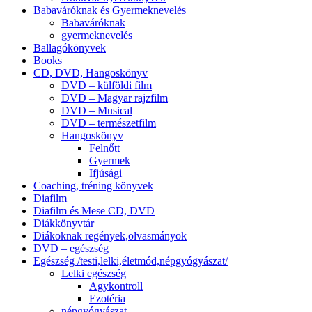
Babaváróknak és Gyermeknevelés
Babaváróknak
gyermeknevelés
Ballagókönyvek
Books
CD, DVD, Hangoskönyv
DVD – külföldi film
DVD – Magyar rajzfilm
DVD – Musical
DVD – természetfilm
Hangoskönyv
Felnőtt
Gyermek
Ifjúsági
Coaching, tréning könyvek
Diafilm
Diafilm és Mese CD, DVD
Diákkönyvtár
Diákoknak regények,olvasmányok
DVD – egészség
Egészség /testi,lelki,életmód,népgyógyászat/
Lelki egészség
Agykontroll
Ezotéria
népgyógyászat