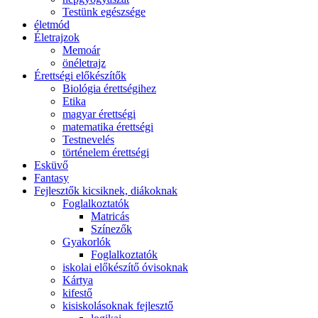
Testünk egészsége
életmód
Életrajzok
Memoár
önéletrajz
Érettségi előkészítők
Biológia érettségihez
Etika
magyar érettségi
matematika érettségi
Testnevelés
történelem érettségi
Esküvő
Fantasy
Fejlesztők kicsiknek, diákoknak
Foglalkoztatók
Matricás
Színezők
Gyakorlók
Foglalkoztatók
iskolai előkészítő óvisoknak
Kártya
kifestő
kisiskolásoknak fejlesztő