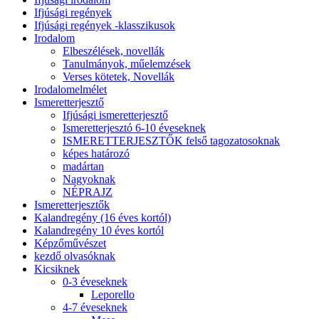
Ifjúsági regények
Ifjúsági regények -klasszikusok
Irodalom
Elbeszélések, novellák
Tanulmányok, műelemzések
Verses kötetek, Novellák
Irodalomelmélet
Ismeretterjesztő
Ifjúsági ismeretterjesztő
Ismeretterjesztó 6-10 éveseknek
ISMERETTERJESZTŐK felső tagozatosoknak
képes határozó
madártan
Nagyoknak
NÉPRAJZ
Ismeretterjesztők
Kalandregény (16 éves kortól)
Kalandregény 10 éves kortól
Képzőművészet
kezdő olvasóknak
Kicsiknek
0-3 éveseknek
Leporello
4-7 éveseknek