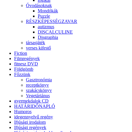
logikai
Óvodásoknak
Mondókák
Puzzle
RÉSZKÉPESSÉGZAVAR
autizmus
DISCALCULINE
Disgraphia
társasjáték
verses kifestő
Fiction
Filmregények
fitnesz DVD
Földgömb
Főzzünk
Gasztronómia
receptkönyv
szakácskönyv
Vegetáriánus
gyermekdalok CD
HATÁRIDŐNAPLÓ
Humoros
idegennyelvű regény
Ifjúsági irodalom
Ifjúsági regények