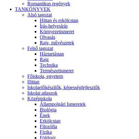
Romantikus regények
TANKÖNYVEK
Alsó tagozat
Hittan és erkölcstan
Írás-helyesírás
Környezetismeret
Olvasás
Rajz, művészetek
Felső tagozat
Háztartástan
Rajz
Technika
Természetismeret
Főiskola, egyetem
Hittan
Iskolaelőkészítők, képességfejlesztők
Iskolai atlaszok
Középiskola
Állampolgári Ismeretek
Biológia
Ének
Erkölcstan
Filozófia
Fizika
Földrajz