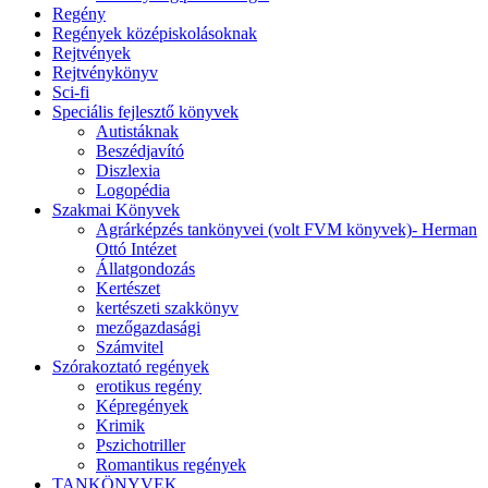
Regény
Regények középiskolásoknak
Rejtvények
Rejtvénykönyv
Sci-fi
Speciális fejlesztő könyvek
Autistáknak
Beszédjavító
Diszlexia
Logopédia
Szakmai Könyvek
Agrárképzés tankönyvei (volt FVM könyvek)- Herman
Ottó Intézet
Állatgondozás
Kertészet
kertészeti szakkönyv
mezőgazdasági
Számvitel
Szórakoztató regények
erotikus regény
Képregények
Krimik
Pszichotriller
Romantikus regények
TANKÖNYVEK