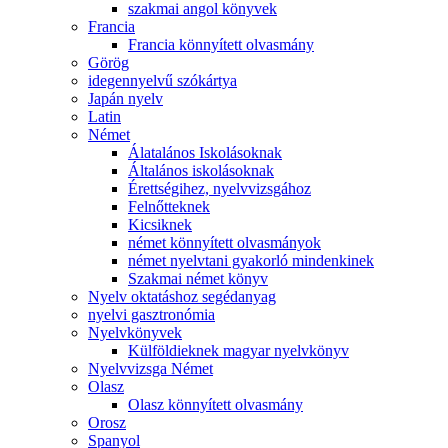
szakmai angol könyvek
Francia
Francia könnyített olvasmány
Görög
idegennyelvű szókártya
Japán nyelv
Latin
Német
Álatalános Iskolásoknak
Általános iskolásoknak
Érettségihez, nyelvvizsgához
Felnőtteknek
Kicsiknek
német könnyített olvasmányok
német nyelvtani gyakorló mindenkinek
Szakmai német könyv
Nyelv oktatáshoz segédanyag
nyelvi gasztronómia
Nyelvkönyvek
Külföldieknek magyar nyelvkönyv
Nyelvvizsga Német
Olasz
Olasz könnyített olvasmány
Orosz
Spanyol