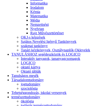
Informatika
Irodalom
Kémia
Matematika
Média
Nemzetiségi
Nyelvtan
Rajz Művészettörténet
OKJ-s képzések
Sajátos Nevelési Igényű Tankönyvek
szakmai tankönyv
Tanári kézikönyvek, Osztálynaplók,Oklevelek
TANULÁSHOZ segédeszközök és LOGICO
Interaktív tanyagok, tananyagcsomagok
LOGICO
oktató kártya
Oktató táblák
Tanulságos mesék
Társadalomtudomány
jogtudomány
szociológia
Tehetséggondozás, iskolai versenyek
természettudomány
ökológia
tudástár természettudomány