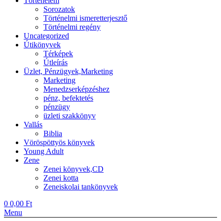
Történelem
Sorozatok
Történelmi ismeretterjesztő
Történelmi regény
Uncategorized
Útikönyvek
Térképek
Útleírás
Üzlet, Pénzügyek,Marketing
Marketing
Menedzserképzéshez
pénz, befektetés
pénzügy
üzleti szakkönyv
Vallás
Biblia
Vöröspöttyös könyvek
Young Adult
Zene
Zenei könyvek,CD
Zenei kotta
Zeneiskolai tankönyvek
0
0,00
Ft
Menu