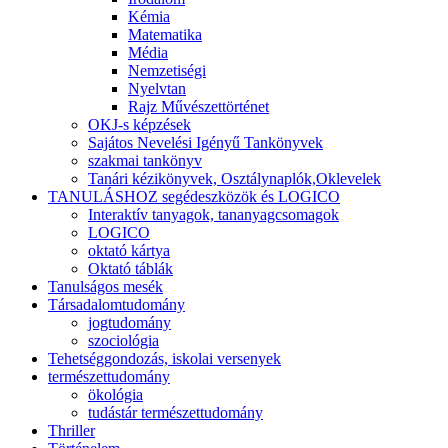
Kémia
Matematika
Média
Nemzetiségi
Nyelvtan
Rajz Művészettörténet
OKJ-s képzések
Sajátos Nevelési Igényű Tankönyvek
szakmai tankönyv
Tanári kézikönyvek, Osztálynaplók,Oklevelek
TANULÁSHOZ segédeszközök és LOGICO
Interaktív tanyagok, tananyagcsomagok
LOGICO
oktató kártya
Oktató táblák
Tanulságos mesék
Társadalomtudomány
jogtudomány
szociológia
Tehetséggondozás, iskolai versenyek
természettudomány
ökológia
tudástár természettudomány
Thriller