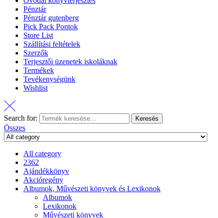
Óvodai könyvterjesztés
Pénztár
Pénztár gutenberg
Pick Pack Pontok
Store List
Szállítási feltételek
Szerzők
Terjesztői üzenetek iskoláknak
Termékek
Tevékenységünk
Wishlist
Search for:
Keresés
Összes
All category
2362
Ajándékkönyv
Akcióregény
Albumok, Művészeti könyvek és Lexikonok
Albumok
Lexikonok
Művészeti könyvek