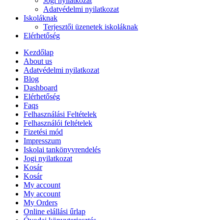
Jogi nyilatkozat
Adatvédelmi nyilatkozat
Iskoláknak
Terjesztői üzenetek iskoláknak
Elérhetőség
Kezdőlap
About us
Adatvédelmi nyilatkozat
Blog
Dashboard
Elérhetőség
Faqs
Felhasználási Feltételek
Felhasználói feltételek
Fizetési mód
Impresszum
Iskolai tankönyvrendelés
Jogi nyilatkozat
Kosár
Kosár
My account
My account
My Orders
Online elállási űrlap