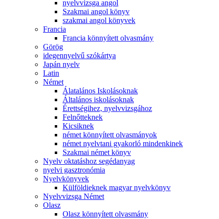
nyelvvizsga angol
Szakmai angol könyv
szakmai angol könyvek
Francia
Francia könnyített olvasmány
Görög
idegennyelvű szókártya
Japán nyelv
Latin
Német
Álatalános Iskolásoknak
Általános iskolásoknak
Érettségihez, nyelvvizsgához
Felnőtteknek
Kicsiknek
német könnyített olvasmányok
német nyelvtani gyakorló mindenkinek
Szakmai német könyv
Nyelv oktatáshoz segédanyag
nyelvi gasztronómia
Nyelvkönyvek
Külföldieknek magyar nyelvkönyv
Nyelvvizsga Német
Olasz
Olasz könnyített olvasmány