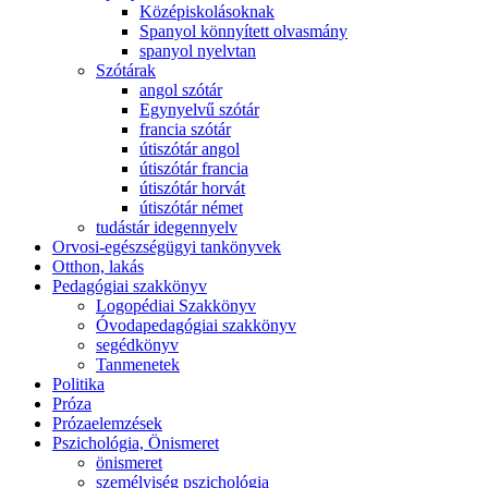
Középiskolásoknak
Spanyol könnyített olvasmány
spanyol nyelvtan
Szótárak
angol szótár
Egynyelvű szótár
francia szótár
útiszótár angol
útiszótár francia
útiszótár horvát
útiszótár német
tudástár idegennyelv
Orvosi-egészségügyi tankönyvek
Otthon, lakás
Pedagógiai szakkönyv
Logopédiai Szakkönyv
Óvodapedagógiai szakkönyv
segédkönyv
Tanmenetek
Politika
Próza
Prózaelemzések
Pszichológia, Önismeret
önismeret
személyiség pszichológia