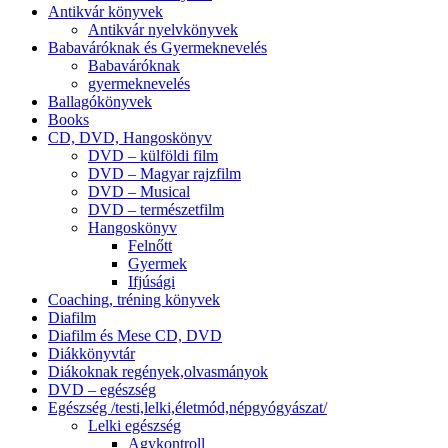
Antikvár könyvek
Antikvár nyelvkönyvek
Babaváróknak és Gyermeknevelés
Babaváróknak
gyermeknevelés
Ballagókönyvek
Books
CD, DVD, Hangoskönyv
DVD – külföldi film
DVD – Magyar rajzfilm
DVD – Musical
DVD – természetfilm
Hangoskönyv
Felnőtt
Gyermek
Ifjúsági
Coaching, tréning könyvek
Diafilm
Diafilm és Mese CD, DVD
Diákkönyvtár
Diákoknak regények,olvasmányok
DVD – egészség
Egészség /testi,lelki,életmód,népgyógyászat/
Lelki egészség
Agykontroll