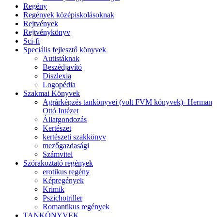
Regény
Regények középiskolásoknak
Rejtvények
Rejtvénykönyv
Sci-fi
Speciális fejlesztő könyvek
Autistáknak
Beszédjavító
Diszlexia
Logopédia
Szakmai Könyvek
Agrárképzés tankönyvei (volt FVM könyvek)- Herman
Ottó Intézet
Állatgondozás
Kertészet
kertészeti szakkönyv
mezőgazdasági
Számvitel
Szórakoztató regények
erotikus regény
Képregények
Krimik
Pszichotriller
Romantikus regények
TANKÖNYVEK