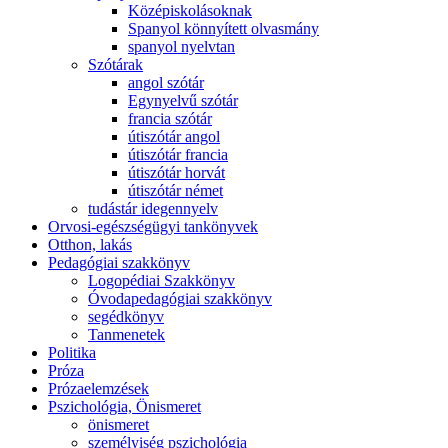
Középiskolásoknak
Spanyol könnyített olvasmány
spanyol nyelvtan
Szótárak
angol szótár
Egynyelvű szótár
francia szótár
útiszótár angol
útiszótár francia
útiszótár horvát
útiszótár német
tudástár idegennyelv
Orvosi-egészségügyi tankönyvek
Otthon, lakás
Pedagógiai szakkönyv
Logopédiai Szakkönyv
Óvodapedagógiai szakkönyv
segédkönyv
Tanmenetek
Politika
Próza
Prózaelemzések
Pszichológia, Önismeret
önismeret
személyiség pszichológia