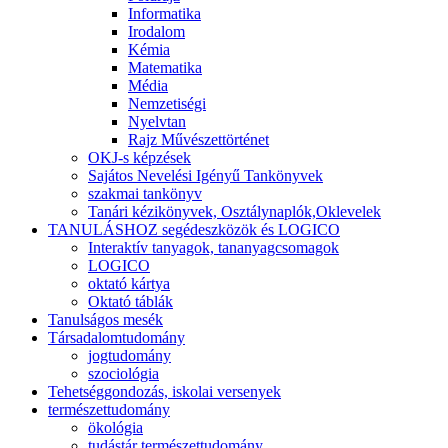
Informatika
Irodalom
Kémia
Matematika
Média
Nemzetiségi
Nyelvtan
Rajz Művészettörténet
OKJ-s képzések
Sajátos Nevelési Igényű Tankönyvek
szakmai tankönyv
Tanári kézikönyvek, Osztálynaplók,Oklevelek
TANULÁSHOZ segédeszközök és LOGICO
Interaktív tanyagok, tananyagcsomagok
LOGICO
oktató kártya
Oktató táblák
Tanulságos mesék
Társadalomtudomány
jogtudomány
szociológia
Tehetséggondozás, iskolai versenyek
természettudomány
ökológia
tudástár természettudomány