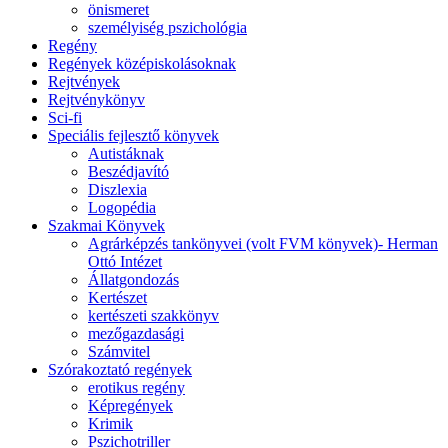
önismeret
személyiség pszichológia
Regény
Regények középiskolásoknak
Rejtvények
Rejtvénykönyv
Sci-fi
Speciális fejlesztő könyvek
Autistáknak
Beszédjavító
Diszlexia
Logopédia
Szakmai Könyvek
Agrárképzés tankönyvei (volt FVM könyvek)- Herman
Ottó Intézet
Állatgondozás
Kertészet
kertészeti szakkönyv
mezőgazdasági
Számvitel
Szórakoztató regények
erotikus regény
Képregények
Krimik
Pszichotriller