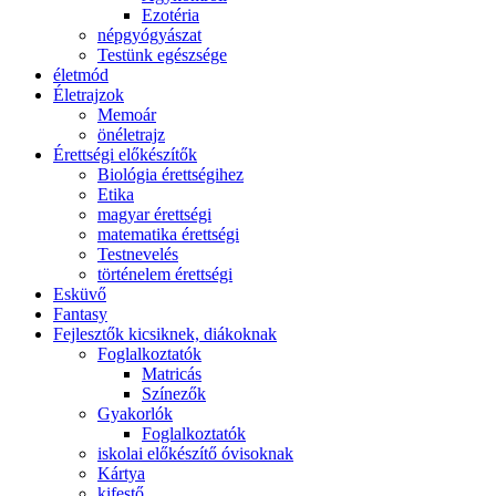
Ezotéria
népgyógyászat
Testünk egészsége
életmód
Életrajzok
Memoár
önéletrajz
Érettségi előkészítők
Biológia érettségihez
Etika
magyar érettségi
matematika érettségi
Testnevelés
történelem érettségi
Esküvő
Fantasy
Fejlesztők kicsiknek, diákoknak
Foglalkoztatók
Matricás
Színezők
Gyakorlók
Foglalkoztatók
iskolai előkészítő óvisoknak
Kártya
kifestő