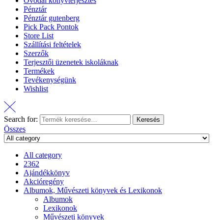
Óvodai könyvterjesztés
Pénztár
Pénztár gutenberg
Pick Pack Pontok
Store List
Szállítási feltételek
Szerzők
Terjesztői üzenetek iskoláknak
Termékek
Tevékenységünk
Wishlist
Search for:
Keresés
Összes
All category
2362
Ajándékkönyv
Akcióregény
Albumok, Művészeti könyvek és Lexikonok
Albumok
Lexikonok
Művészeti könyvek