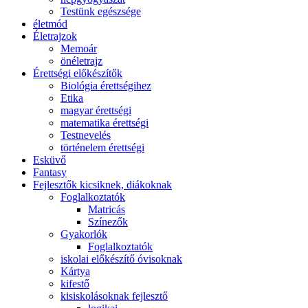
Testünk egészsége
életmód
Életrajzok
Memoár
önéletrajz
Érettségi előkészítők
Biológia érettségihez
Etika
magyar érettségi
matematika érettségi
Testnevelés
történelem érettségi
Esküvő
Fantasy
Fejlesztők kicsiknek, diákoknak
Foglalkoztatók
Matricás
Színezők
Gyakorlók
Foglalkoztatók
iskolai előkészítő óvisoknak
Kártya
kifestő
kisiskolásoknak fejlesztő