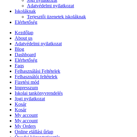
Jogi nyilatkozat
Adatvédelmi nyilatkozat
Iskoláknak
Terjesztői üzenetek iskoláknak
Elérhetőség
Kezdőlap
About us
Adatvédelmi nyilatkozat
Blog
Dashboard
Elérhetőség
Faqs
Felhasználási Feltételek
Felhasználói feltételek
Fizetési mód
Impresszum
Iskolai tankönyvrendelés
Jogi nyilatkozat
Kosár
Kosár
My account
My account
My Orders
Online elállási űrlap