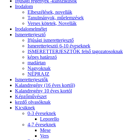
Ifjúsági regények -klasszikusok
Irodalom
Elbeszélések, novellák
Tanulmányok, műelemzések
Verses kötetek, Novellák
Irodalomelmélet
Ismeretterjesztő
Ifjúsági ismeretterjesztő
Ismeretterjesztó 6-10 éveseknek
ISMERETTERJESZTŐK felső tagozatosoknak
képes határozó
madártan
Nagyoknak
NÉPRAJZ
Ismeretterjesztők
Kalandregény (16 éves kortól)
Kalandregény 10 éves kortól
Képzőművészet
kezdő olvasóknak
Kicsiknek
0-3 éveseknek
Leporello
4-7 éveseknek
Mese
Vers