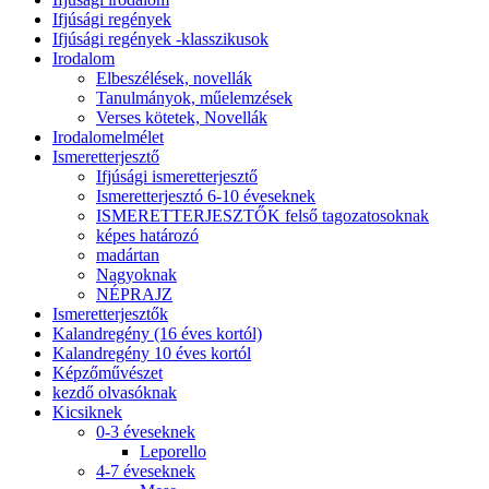
Ifjúsági regények
Ifjúsági regények -klasszikusok
Irodalom
Elbeszélések, novellák
Tanulmányok, műelemzések
Verses kötetek, Novellák
Irodalomelmélet
Ismeretterjesztő
Ifjúsági ismeretterjesztő
Ismeretterjesztó 6-10 éveseknek
ISMERETTERJESZTŐK felső tagozatosoknak
képes határozó
madártan
Nagyoknak
NÉPRAJZ
Ismeretterjesztők
Kalandregény (16 éves kortól)
Kalandregény 10 éves kortól
Képzőművészet
kezdő olvasóknak
Kicsiknek
0-3 éveseknek
Leporello
4-7 éveseknek