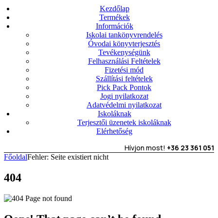
Kezdőlap
Termékek
Információk
Iskolai tankönyvrendelés
Óvodai könyvterjesztés
Tevékenységünk
Felhasználási Feltételek
Fizetési mód
Szállítási feltételek
Pick Pack Pontok
Jogi nyilatkozat
Adatvédelmi nyilatkozat
Iskoláknak
Terjesztői üzenetek iskoláknak
Elérhetőség
Hívjon most!
+36 23 361 051
Főoldal
Fehler: Seite existiert nicht
404