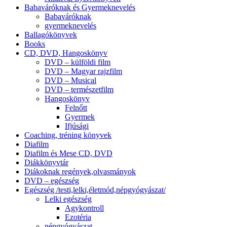
Babaváróknak és Gyermeknevelés
Babaváróknak
gyermeknevelés
Ballagókönyvek
Books
CD, DVD, Hangoskönyv
DVD – külföldi film
DVD – Magyar rajzfilm
DVD – Musical
DVD – természetfilm
Hangoskönyv
Felnőtt
Gyermek
Ifjúsági
Coaching, tréning könyvek
Diafilm
Diafilm és Mese CD, DVD
Diákkönyvtár
Diákoknak regények,olvasmányok
DVD – egészség
Egészség /testi,lelki,életmód,népgyógyászat/
Lelki egészség
Agykontroll
Ezotéria
népgyógyászat