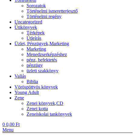
Történelem
Sorozatok
Történelmi ismeretterjesztő
Történelmi regény
Uncategorized
Útikönyvek
Térképek
Útleírás
Üzlet, Pénzügyek,Marketing
Marketing
Menedzserképzéshez
pénz, befektetés
pénzügy
üzleti szakkönyv
Vallás
Biblia
Vöröspöttyös könyvek
Young Adult
Zene
Zenei könyvek,CD
Zenei kotta
Zeneiskolai tankönyvek
0
0,00
Ft
Menu