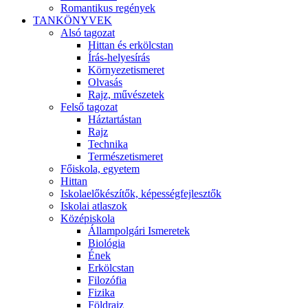
Romantikus regények
TANKÖNYVEK
Alsó tagozat
Hittan és erkölcstan
Írás-helyesírás
Környezetismeret
Olvasás
Rajz, művészetek
Felső tagozat
Háztartástan
Rajz
Technika
Természetismeret
Főiskola, egyetem
Hittan
Iskolaelőkészítők, képességfejlesztők
Iskolai atlaszok
Középiskola
Állampolgári Ismeretek
Biológia
Ének
Erkölcstan
Filozófia
Fizika
Földrajz