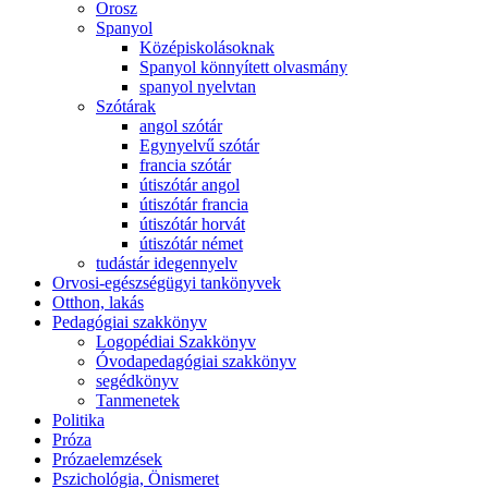
Orosz
Spanyol
Középiskolásoknak
Spanyol könnyített olvasmány
spanyol nyelvtan
Szótárak
angol szótár
Egynyelvű szótár
francia szótár
útiszótár angol
útiszótár francia
útiszótár horvát
útiszótár német
tudástár idegennyelv
Orvosi-egészségügyi tankönyvek
Otthon, lakás
Pedagógiai szakkönyv
Logopédiai Szakkönyv
Óvodapedagógiai szakkönyv
segédkönyv
Tanmenetek
Politika
Próza
Prózaelemzések
Pszichológia, Önismeret