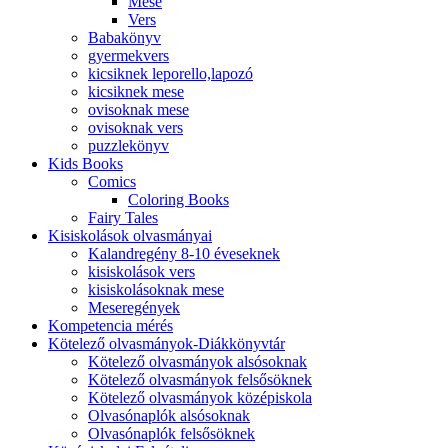
Mese
Vers
Babakönyv
gyermekvers
kicsiknek leporello,lapozó
kicsiknek mese
ovisoknak mese
ovisoknak vers
puzzlekönyv
Kids Books
Comics
Coloring Books
Fairy Tales
Kisiskolások olvasmányai
Kalandregény 8-10 éveseknek
kisiskolások vers
kisiskolásoknak mese
Meseregények
Kompetencia mérés
Kötelező olvasmányok-Diákkönyvtár
Kötelező olvasmányok alsósoknak
Kötelező olvasmányok felsősöknek
Kötelező olvasmányok középiskola
Olvasónaplók alsósoknak
Olvasónaplók felsősöknek