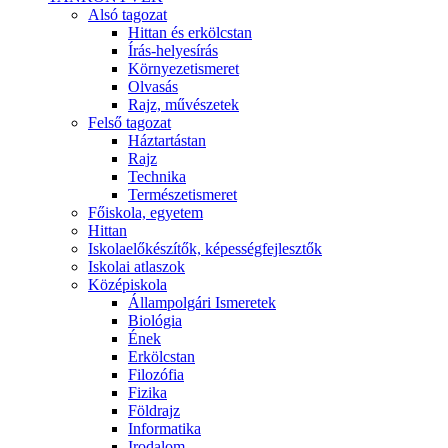
Alsó tagozat
Hittan és erkölcstan
Írás-helyesírás
Környezetismeret
Olvasás
Rajz, művészetek
Felső tagozat
Háztartástan
Rajz
Technika
Természetismeret
Főiskola, egyetem
Hittan
Iskolaelőkészítők, képességfejlesztők
Iskolai atlaszok
Középiskola
Állampolgári Ismeretek
Biológia
Ének
Erkölcstan
Filozófia
Fizika
Földrajz
Informatika
Irodalom