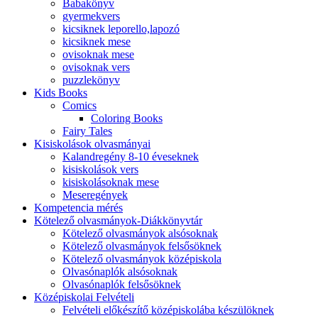
Babakönyv
gyermekvers
kicsiknek leporello,lapozó
kicsiknek mese
ovisoknak mese
ovisoknak vers
puzzlekönyv
Kids Books
Comics
Coloring Books
Fairy Tales
Kisiskolások olvasmányai
Kalandregény 8-10 éveseknek
kisiskolások vers
kisiskolásoknak mese
Meseregények
Kompetencia mérés
Kötelező olvasmányok-Diákkönyvtár
Kötelező olvasmányok alsósoknak
Kötelező olvasmányok felsősöknek
Kötelező olvasmányok középiskola
Olvasónaplók alsósoknak
Olvasónaplók felsősöknek
Középiskolai Felvételi
Felvételi előkészítő középiskolába készülöknek