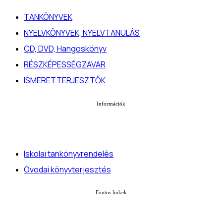
TANKÖNYVEK
NYELVKÖNYVEK, NYELVTANULÁS
CD, DVD, Hangoskönyv
RÉSZKÉPESSÉGZAVAR
ISMERETTERJESZTŐK
Információk
Iskolai tankönyvrendelés
Óvodai könyvterjesztés
Fontos linkek