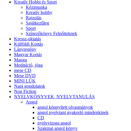
Kreatív Hobbi és Sport
Kézimunka
Kreatív hobby
Rajzolás
Sajátkezűleg
Sport
Színezőkönyv Felnőtteknek
Kressz-oktatás
Külföldi Kortás
Lányregény
Magyar Kortás
Manga
Meditáció, jóga
mese CD
Mese DVD
MINI LÜK
Napi gondolatok
Non Fiction
NYELVKÖNYVEK, NYELVTANULÁS
Angol
angol könnyített olvasmányok
angol nyelvtani gyakorló mindenkinek
CD
nyelvvizsga angol
Szakmai angol könyv