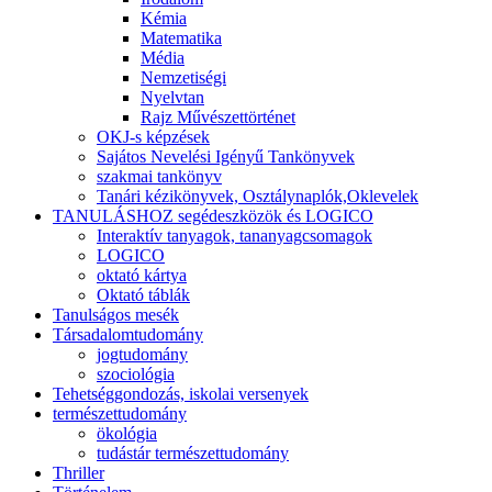
Kémia
Matematika
Média
Nemzetiségi
Nyelvtan
Rajz Művészettörténet
OKJ-s képzések
Sajátos Nevelési Igényű Tankönyvek
szakmai tankönyv
Tanári kézikönyvek, Osztálynaplók,Oklevelek
TANULÁSHOZ segédeszközök és LOGICO
Interaktív tanyagok, tananyagcsomagok
LOGICO
oktató kártya
Oktató táblák
Tanulságos mesék
Társadalomtudomány
jogtudomány
szociológia
Tehetséggondozás, iskolai versenyek
természettudomány
ökológia
tudástár természettudomány
Thriller