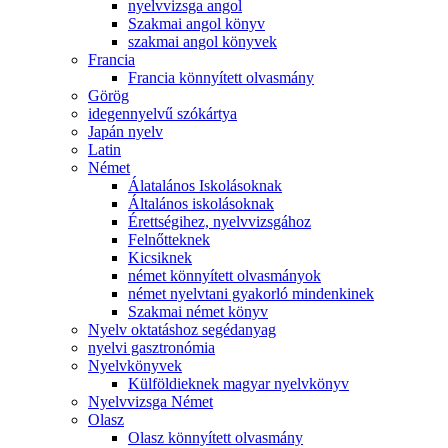
nyelvvizsga angol
Szakmai angol könyv
szakmai angol könyvek
Francia
Francia könnyített olvasmány
Görög
idegennyelvű szókártya
Japán nyelv
Latin
Német
Álatalános Iskolásoknak
Általános iskolásoknak
Érettségihez, nyelvvizsgához
Felnőtteknek
Kicsiknek
német könnyített olvasmányok
német nyelvtani gyakorló mindenkinek
Szakmai német könyv
Nyelv oktatáshoz segédanyag
nyelvi gasztronómia
Nyelvkönyvek
Külföldieknek magyar nyelvkönyv
Nyelvvizsga Német
Olasz
Olasz könnyített olvasmány