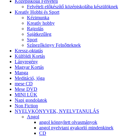
Középiskolai Felvételi
Felvételi előkészítő középiskolába készülöknek
Kreatív Hobbi és Sport
Kézimunka
Kreatív hobby
Rajzolás
Sajátkezűleg
Sport
Színezőkönyv Felnőtteknek
Kressz-oktatás
Külföldi Kortás
Lányregény
Magyar Kortás
Manga
Meditáció, jóga
mese CD
Mese DVD
MINI LÜK
Napi gondolatok
Non Fiction
NYELVKÖNYVEK, NYELVTANULÁS
Angol
angol könnyített olvasmányok
angol nyelvtani gyakorló mindenkinek
CD