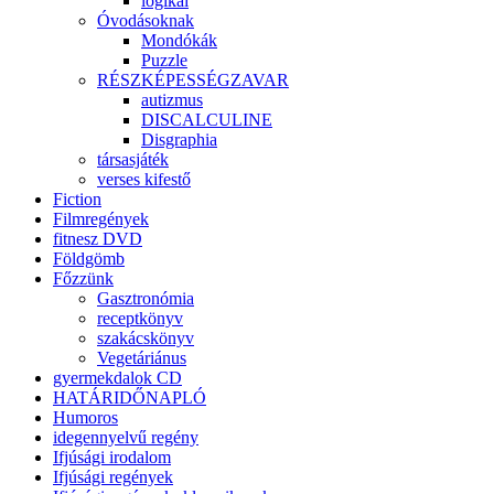
logikai
Óvodásoknak
Mondókák
Puzzle
RÉSZKÉPESSÉGZAVAR
autizmus
DISCALCULINE
Disgraphia
társasjáték
verses kifestő
Fiction
Filmregények
fitnesz DVD
Földgömb
Főzzünk
Gasztronómia
receptkönyv
szakácskönyv
Vegetáriánus
gyermekdalok CD
HATÁRIDŐNAPLÓ
Humoros
idegennyelvű regény
Ifjúsági irodalom
Ifjúsági regények