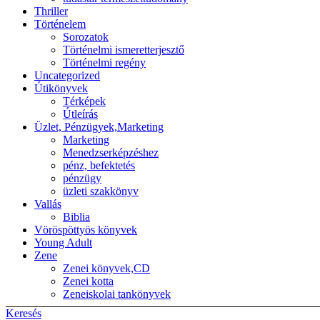
Thriller
Történelem
Sorozatok
Történelmi ismeretterjesztő
Történelmi regény
Uncategorized
Útikönyvek
Térképek
Útleírás
Üzlet, Pénzügyek,Marketing
Marketing
Menedzserképzéshez
pénz, befektetés
pénzügy
üzleti szakkönyv
Vallás
Biblia
Vöröspöttyös könyvek
Young Adult
Zene
Zenei könyvek,CD
Zenei kotta
Zeneiskolai tankönyvek
Keresés
Back to top