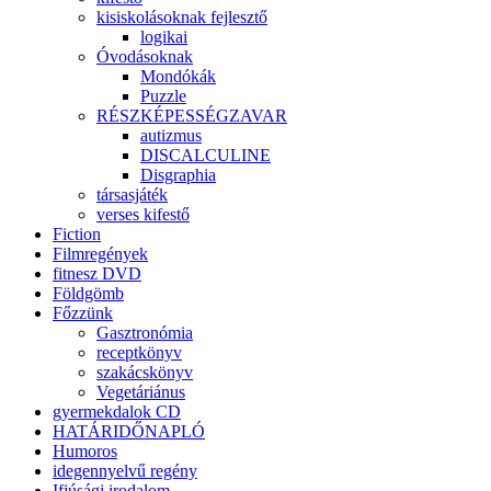
kisiskolásoknak fejlesztő
logikai
Óvodásoknak
Mondókák
Puzzle
RÉSZKÉPESSÉGZAVAR
autizmus
DISCALCULINE
Disgraphia
társasjáték
verses kifestő
Fiction
Filmregények
fitnesz DVD
Földgömb
Főzzünk
Gasztronómia
receptkönyv
szakácskönyv
Vegetáriánus
gyermekdalok CD
HATÁRIDŐNAPLÓ
Humoros
idegennyelvű regény
Ifjúsági irodalom