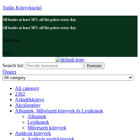
Tudás Könyvkuckó
All books at least 50% off list prices every day
All books at least 50% off list prices every day
Previous
Next
Search for:
Keresés
Összes
All category
2362
Ajándékkönyv
Akcióregény
Albumok, Művészeti könyvek és Lexikonok
Albumok
Lexikonok
Művészeti könyvek
Antikvár könyvek
Antikvár nyelvkönyvek