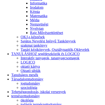
Informatika
Irodalom
Kémia
Matematika
Média
Nemzetiségi
Nyelvtan
Rajz Művészettörténet
OKJ-s képzések
Sajátos Nevelési Igényű Tankönyvek
szakmai tankönyv
Tanári kézikönyvek, Osztálynaplók,Oklevelek
TANULÁSHOZ segédeszközök és LOGICO
Interaktív tanyagok, tananyagcsomagok
LOGICO
oktató kártya
Oktató táblák
Tanulságos mesék
Társadalomtudomány
jogtudomány
szociológia
Tehetséggondozás, iskolai versenyek
természettudomány
ökológia
tudástár természettudomány