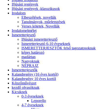
Ifjúsági regények
Ifjúsági regények -klasszikusok
Irodalom
Elbeszélések, novellák
Tanulmányok, műelemzések
Verses kötetek, Novellák
Irodalomelmélet
Ismeretterjesztő
Ifjúsági ismeretterjesztő
Ismeretterjesztó 6-10 éveseknek
ISMERETTERJESZTŐK felső tagozatosoknak
képes határozó
madártan
Nagyoknak
NÉPRAJZ
Ismeretterjesztők
Kalandregény (16 éves kortól)
Kalandregény 10 éves kortól
Képzőművészet
kezdő olvasóknak
Kicsiknek
0-3 éveseknek
Leporello
4-7 éveseknek