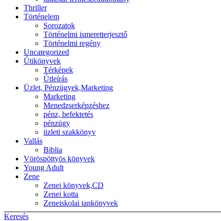
Thriller
Történelem
Sorozatok
Történelmi ismeretterjesztő
Történelmi regény
Uncategorized
Útikönyvek
Térképek
Útleírás
Üzlet, Pénzügyek,Marketing
Marketing
Menedzserképzéshez
pénz, befektetés
pénzügy
üzleti szakkönyv
Vallás
Biblia
Vöröspöttyös könyvek
Young Adult
Zene
Zenei könyvek,CD
Zenei kotta
Zeneiskolai tankönyvek
Keresés
Back to top