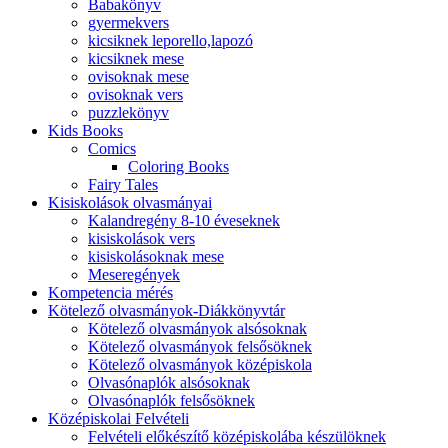
Babakönyv
gyermekvers
kicsiknek leporello,lapozó
kicsiknek mese
ovisoknak mese
ovisoknak vers
puzzlekönyv
Kids Books
Comics
Coloring Books
Fairy Tales
Kisiskolások olvasmányai
Kalandregény 8-10 éveseknek
kisiskolások vers
kisiskolásoknak mese
Meseregények
Kompetencia mérés
Kötelező olvasmányok-Diákkönyvtár
Kötelező olvasmányok alsósoknak
Kötelező olvasmányok felsősöknek
Kötelező olvasmányok középiskola
Olvasónaplók alsósoknak
Olvasónaplók felsősöknek
Középiskolai Felvételi
Felvételi előkészítő középiskolába készülöknek