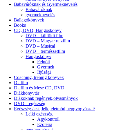
Babaváróknak és Gyermeknevelés
Babaváróknak
gyermeknevelés
Ballagókönyvek
Books
CD, DVD, Hangoskönyv
DVD – külföldi film
DVD – Magyar rajzfilm
DVD – Musical
DVD – természetfilm
Hangoskönyv
Felnőtt
Gyermek
Ifjúsági
Coaching, tréning könyvek
Diafilm
Diafilm és Mese CD, DVD
Diákkönyvtár
Diákoknak regények,olvasmányok
DVD – egészség
Egészség /testi,lelki,életmód,népgyógyászat/
Lelki egészség
Agykontroll
Ezotéria
népgyógyászat