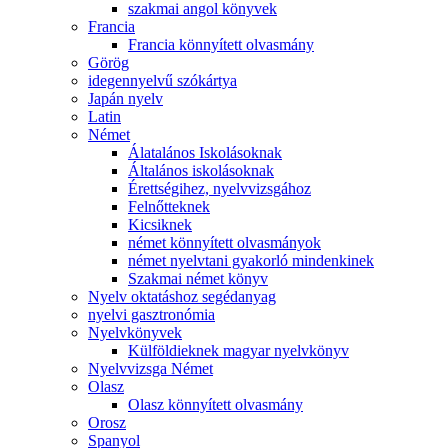
szakmai angol könyvek
Francia
Francia könnyített olvasmány
Görög
idegennyelvű szókártya
Japán nyelv
Latin
Német
Álatalános Iskolásoknak
Általános iskolásoknak
Érettségihez, nyelvvizsgához
Felnőtteknek
Kicsiknek
német könnyített olvasmányok
német nyelvtani gyakorló mindenkinek
Szakmai német könyv
Nyelv oktatáshoz segédanyag
nyelvi gasztronómia
Nyelvkönyvek
Külföldieknek magyar nyelvkönyv
Nyelvvizsga Német
Olasz
Olasz könnyített olvasmány
Orosz
Spanyol