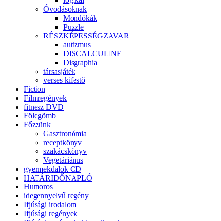
logikai
Óvodásoknak
Mondókák
Puzzle
RÉSZKÉPESSÉGZAVAR
autizmus
DISCALCULINE
Disgraphia
társasjáték
verses kifestő
Fiction
Filmregények
fitnesz DVD
Földgömb
Főzzünk
Gasztronómia
receptkönyv
szakácskönyv
Vegetáriánus
gyermekdalok CD
HATÁRIDŐNAPLÓ
Humoros
idegennyelvű regény
Ifjúsági irodalom
Ifjúsági regények