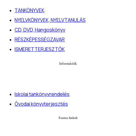
TANKÖNYVEK
NYELVKÖNYVEK, NYELVTANULÁS
CD, DVD, Hangoskönyv
RÉSZKÉPESSÉGZAVAR
ISMERETTERJESZTŐK
Információk
Iskolai tankönyvrendelés
Óvodai könyvterjesztés
Fontos linkek