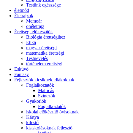
Testünk egészsége
életmód
Életrajzok
Memoár
önéletrajz
Érettségi előkészítők
Biológia érettségihez
Etika
magyar érettségi
matematika érettségi
Testnevelés
történelem érettségi
Esküvő
Fantasy
Fejlesztők kicsiknek, diákoknak
Foglalkoztatók
Matricás
Színezők
Gyakorlók
Foglalkoztatók
iskolai előkészítő óvisoknak
Kártya
kifestő
kisiskolásoknak fejlesztő