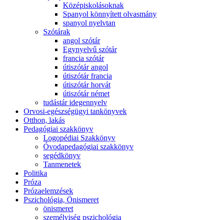
Középiskolásoknak
Spanyol könnyített olvasmány
spanyol nyelvtan
Szótárak
angol szótár
Egynyelvű szótár
francia szótár
útiszótár angol
útiszótár francia
útiszótár horvát
útiszótár német
tudástár idegennyelv
Orvosi-egészségügyi tankönyvek
Otthon, lakás
Pedagógiai szakkönyv
Logopédiai Szakkönyv
Óvodapedagógiai szakkönyv
segédkönyv
Tanmenetek
Politika
Próza
Prózaelemzések
Pszichológia, Önismeret
önismeret
személyiség pszichológia