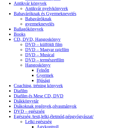
Antikvár könyvek
Antikvár nyelvkönyvek
Babaváróknak és Gyermeknevelés
Babaváróknak
gyermeknevelés
Ballagókönyvek
Books
CD, DVD, Hangoskönyv
DVD – külföldi film
DVD – Magyar rajzfilm
DVD – Musical
DVD – természetfilm
Hangoskönyv
Felnőtt
Gyermek
Ifjúsági
Coaching, tréning könyvek
Diafilm
Diafilm és Mese CD, DVD
Diákkönyvtár
Diákoknak regények,olvasmányok
DVD – egészség
Egészség /testi,lelki,életmód,népgyógyászat/
Lelki egészség
Agykontroll