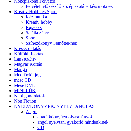
Középiskolai Felvételi
Felvételi előkészítő középiskolába készülöknek
Kreatív Hobbi és Sport
Kézimunka
Kreatív hobby
Rajzolás
Sajátkezűleg
Sport
Színezőkönyv Felnőtteknek
Kressz-oktatás
Külföldi Kortás
Lányregény
Magyar Kortás
Manga
Meditáció, jóga
mese CD
Mese DVD
MINI LÜK
Napi gondolatok
Non Fiction
NYELVKÖNYVEK, NYELVTANULÁS
Angol
angol könnyített olvasmányok
angol nyelvtani gyakorló mindenkinek
CD