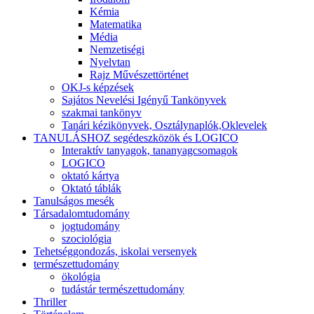
Kémia
Matematika
Média
Nemzetiségi
Nyelvtan
Rajz Művészettörténet
OKJ-s képzések
Sajátos Nevelési Igényű Tankönyvek
szakmai tankönyv
Tanári kézikönyvek, Osztálynaplók,Oklevelek
TANULÁSHOZ segédeszközök és LOGICO
Interaktív tanyagok, tananyagcsomagok
LOGICO
oktató kártya
Oktató táblák
Tanulságos mesék
Társadalomtudomány
jogtudomány
szociológia
Tehetséggondozás, iskolai versenyek
természettudomány
ökológia
tudástár természettudomány
Thriller