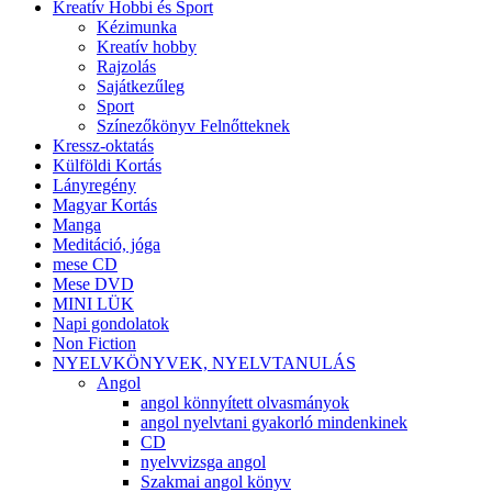
Kreatív Hobbi és Sport
Kézimunka
Kreatív hobby
Rajzolás
Sajátkezűleg
Sport
Színezőkönyv Felnőtteknek
Kressz-oktatás
Külföldi Kortás
Lányregény
Magyar Kortás
Manga
Meditáció, jóga
mese CD
Mese DVD
MINI LÜK
Napi gondolatok
Non Fiction
NYELVKÖNYVEK, NYELVTANULÁS
Angol
angol könnyített olvasmányok
angol nyelvtani gyakorló mindenkinek
CD
nyelvvizsga angol
Szakmai angol könyv