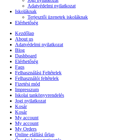
Jogi nyilatkozat
Adatvédelmi nyilatkozat
Iskoláknak
Terjesztői üzenetek iskoláknak
Elérhetőség
Kezdőlap
About us
Adatvédelmi nyilatkozat
Blog
Dashboard
Elérhetőség
Faqs
Felhasználási Feltételek
Felhasználói feltételek
Fizetési mód
Impresszum
Iskolai tankönyvrendelés
Jogi nyilatkozat
Kosár
Kosár
My account
My account
My Orders
Online elállási űrlap