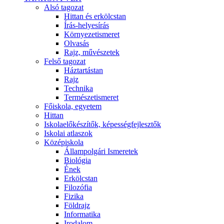
Alsó tagozat
Hittan és erkölcstan
Írás-helyesírás
Környezetismeret
Olvasás
Rajz, művészetek
Felső tagozat
Háztartástan
Rajz
Technika
Természetismeret
Főiskola, egyetem
Hittan
Iskolaelőkészítők, képességfejlesztők
Iskolai atlaszok
Középiskola
Állampolgári Ismeretek
Biológia
Ének
Erkölcstan
Filozófia
Fizika
Földrajz
Informatika
Irodalom