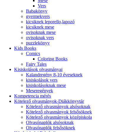
Mese
Vers
Babakönyv
gyermekvers
kicsiknek leporello,lapozó
kicsiknek mese
ovisoknak mese
ovisoknak vers
puzzlekönyv
Kids Books
Comics
Coloring Books
Fairy Tales
Kisiskolások olvasmányai
Kalandregény 8-10 éveseknek
kisiskolások vers
kisiskolásoknak mese
Meseregények
Kompetencia mérés
Kötelező olvasmányok-Diákkönyvtár
Kötelező olvasmányok alsósoknak
Kötelező olvasmányok felsősöknek
Kötelező olvasmányok középiskola
Olvasónaplók alsósoknak
Olvasónaplók felsősöknek