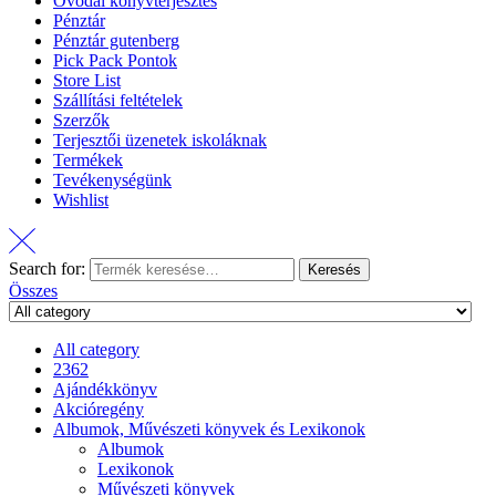
Óvodai könyvterjesztés
Pénztár
Pénztár gutenberg
Pick Pack Pontok
Store List
Szállítási feltételek
Szerzők
Terjesztői üzenetek iskoláknak
Termékek
Tevékenységünk
Wishlist
Search for:
Keresés
Összes
All category
2362
Ajándékkönyv
Akcióregény
Albumok, Művészeti könyvek és Lexikonok
Albumok
Lexikonok
Művészeti könyvek