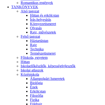
Romantikus regények
TANKÖNYVEK
Alsó tagozat
Hittan és erkölcstan
Írás-helyesírás
Környezetismeret
Olvasás
Rajz, művészetek
Felső tagozat
Háztartástan
Rajz
Technika
Természetismeret
Főiskola, egyetem
Hittan
Iskolaelőkészítők, képességfejlesztők
Iskolai atlaszok
Középiskola
Állampolgári Ismeretek
Biológia
Ének
Erkölcstan
Filozófia
Fizika
Földrajz