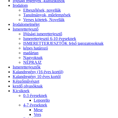
Ifjúsági regények -klasszikusok
Irodalom
Elbeszélések, novellák
Tanulmányok, műelemzések
Verses kötetek, Novellák
Irodalomelmélet
Ismeretterjesztő
Ifjúsági ismeretterjesztő
Ismeretterjesztó 6-10 éveseknek
ISMERETTERJESZTŐK felső tagozatosoknak
képes határozó
madártan
Nagyoknak
NÉPRAJZ
Ismeretterjesztők
Kalandregény (16 éves kortól)
Kalandregény 10 éves kortól
Képzőművészet
kezdő olvasóknak
Kicsiknek
0-3 éveseknek
Leporello
4-7 éveseknek
Mese
Vers