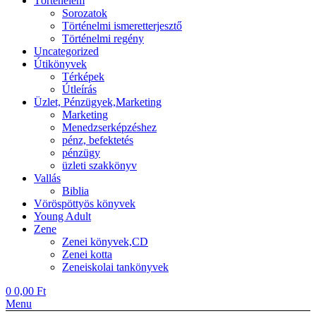
Történelem
Sorozatok
Történelmi ismeretterjesztő
Történelmi regény
Uncategorized
Útikönyvek
Térképek
Útleírás
Üzlet, Pénzügyek,Marketing
Marketing
Menedzserképzéshez
pénz, befektetés
pénzügy
üzleti szakkönyv
Vallás
Biblia
Vöröspöttyös könyvek
Young Adult
Zene
Zenei könyvek,CD
Zenei kotta
Zeneiskolai tankönyvek
0
0,00
Ft
Menu