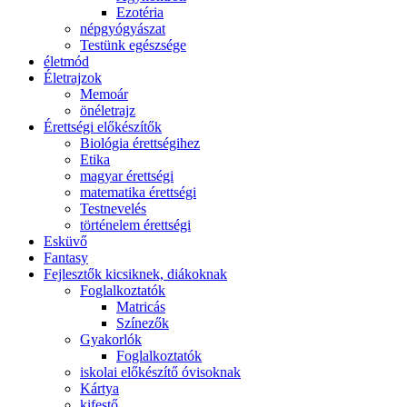
Ezotéria
népgyógyászat
Testünk egészsége
életmód
Életrajzok
Memoár
önéletrajz
Érettségi előkészítők
Biológia érettségihez
Etika
magyar érettségi
matematika érettségi
Testnevelés
történelem érettségi
Esküvő
Fantasy
Fejlesztők kicsiknek, diákoknak
Foglalkoztatók
Matricás
Színezők
Gyakorlók
Foglalkoztatók
iskolai előkészítő óvisoknak
Kártya
kifestő