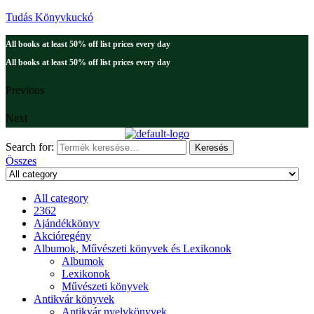
Tudás Könyvkuckó
All books at least 50% off list prices every day
All books at least 50% off list prices every day
Previous
Next
Search for:
Keresés
Összes
All category
2362
Ajándékkönyv
Akcióregény
Albumok, Művészeti könyvek és Lexikonok
Albumok
Lexikonok
Művészeti könyvek
Antikvár könyvek
Antikvár nyelvkönyvek