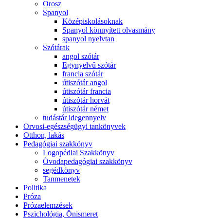
Orosz
Spanyol
Középiskolásoknak
Spanyol könnyített olvasmány
spanyol nyelvtan
Szótárak
angol szótár
Egynyelvű szótár
francia szótár
útiszótár angol
útiszótár francia
útiszótár horvát
útiszótár német
tudástár idegennyelv
Orvosi-egészségügyi tankönyvek
Otthon, lakás
Pedagógiai szakkönyv
Logopédiai Szakkönyv
Óvodapedagógiai szakkönyv
segédkönyv
Tanmenetek
Politika
Próza
Prózaelemzések
Pszichológia, Önismeret