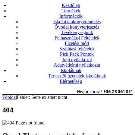
Kezdőlap
Termékek
Információk
Iskolai tankönyvrendelés
Óvodai könyvterjesztés
Tevékenységünk
Felhasználási Feltételek
Fizetési mód
Szállítási feltételek
Pick Pack Pontok
Jogi nyilatkozat
Adatvédelmi nyilatkozat
Iskoláknak
Terjesztői üzenetek iskoláknak
Elérhetőség
Hívjon most!
+36 23 361 051
Főoldal
Fehler: Seite existiert nicht
404