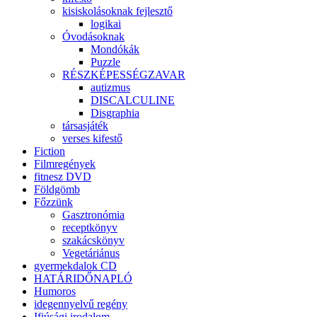
kisiskolásoknak fejlesztő
logikai
Óvodásoknak
Mondókák
Puzzle
RÉSZKÉPESSÉGZAVAR
autizmus
DISCALCULINE
Disgraphia
társasjáték
verses kifestő
Fiction
Filmregények
fitnesz DVD
Földgömb
Főzzünk
Gasztronómia
receptkönyv
szakácskönyv
Vegetáriánus
gyermekdalok CD
HATÁRIDŐNAPLÓ
Humoros
idegennyelvű regény
Ifjúsági irodalom