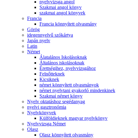
nyelvvizsga angol
Szakmai angol könyv
szakmai angol könyvek
Francia
Francia könnyített olvasmány
Görög
idegennyelvű szókártya
Japán nyelv
Latin
Német
Álatalános Iskolásoknak
Általános iskolásoknak
Érettségihez, nyelvvizsgához
Felnőtteknek
Kicsiknek
német könnyített olvasmányok
német nyelvtani gyakorló mindenkinek
Szakmai német könyv
Nyelv oktatáshoz segédanyag
nyelvi gasztronómia
Nyelvkönyvek
Külföldieknek magyar nyelvkönyv
Nyelvvizsga Német
Olasz
Olasz könnyített olvasmány