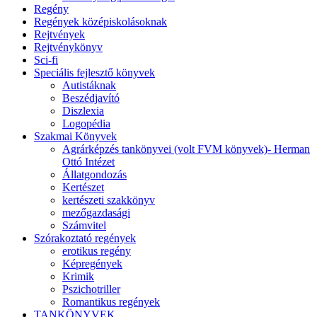
Regény
Regények középiskolásoknak
Rejtvények
Rejtvénykönyv
Sci-fi
Speciális fejlesztő könyvek
Autistáknak
Beszédjavító
Diszlexia
Logopédia
Szakmai Könyvek
Agrárképzés tankönyvei (volt FVM könyvek)- Herman
Ottó Intézet
Állatgondozás
Kertészet
kertészeti szakkönyv
mezőgazdasági
Számvitel
Szórakoztató regények
erotikus regény
Képregények
Krimik
Pszichotriller
Romantikus regények
TANKÖNYVEK