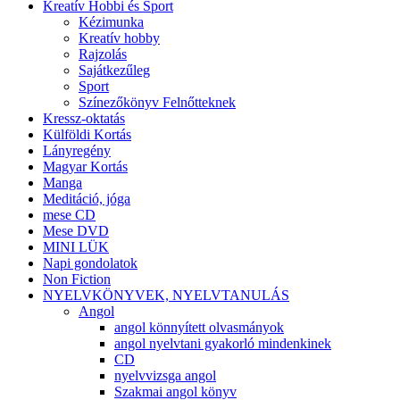
Kreatív Hobbi és Sport
Kézimunka
Kreatív hobby
Rajzolás
Sajátkezűleg
Sport
Színezőkönyv Felnőtteknek
Kressz-oktatás
Külföldi Kortás
Lányregény
Magyar Kortás
Manga
Meditáció, jóga
mese CD
Mese DVD
MINI LÜK
Napi gondolatok
Non Fiction
NYELVKÖNYVEK, NYELVTANULÁS
Angol
angol könnyített olvasmányok
angol nyelvtani gyakorló mindenkinek
CD
nyelvvizsga angol
Szakmai angol könyv