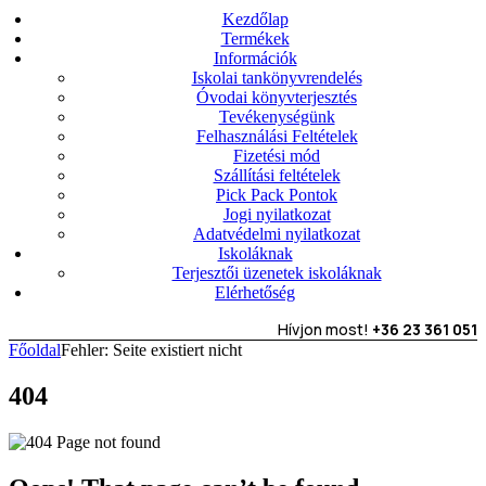
Kezdőlap
Termékek
Információk
Iskolai tankönyvrendelés
Óvodai könyvterjesztés
Tevékenységünk
Felhasználási Feltételek
Fizetési mód
Szállítási feltételek
Pick Pack Pontok
Jogi nyilatkozat
Adatvédelmi nyilatkozat
Iskoláknak
Terjesztői üzenetek iskoláknak
Elérhetőség
Hívjon most!
+36 23 361 051
Főoldal
Fehler: Seite existiert nicht
404