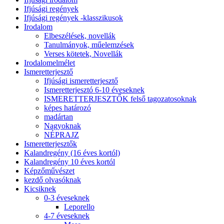
Ifjúsági regények
Ifjúsági regények -klasszikusok
Irodalom
Elbeszélések, novellák
Tanulmányok, műelemzések
Verses kötetek, Novellák
Irodalomelmélet
Ismeretterjesztő
Ifjúsági ismeretterjesztő
Ismeretterjesztó 6-10 éveseknek
ISMERETTERJESZTŐK felső tagozatosoknak
képes határozó
madártan
Nagyoknak
NÉPRAJZ
Ismeretterjesztők
Kalandregény (16 éves kortól)
Kalandregény 10 éves kortól
Képzőművészet
kezdő olvasóknak
Kicsiknek
0-3 éveseknek
Leporello
4-7 éveseknek