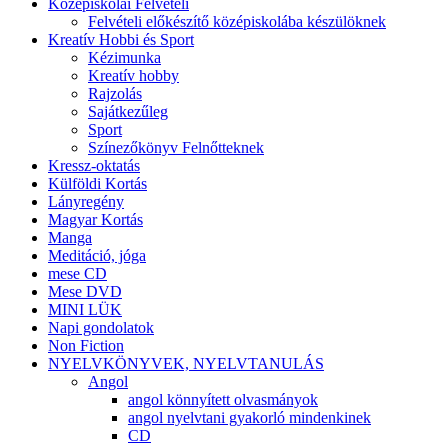
Középiskolai Felvételi
Felvételi előkészítő középiskolába készülöknek
Kreatív Hobbi és Sport
Kézimunka
Kreatív hobby
Rajzolás
Sajátkezűleg
Sport
Színezőkönyv Felnőtteknek
Kressz-oktatás
Külföldi Kortás
Lányregény
Magyar Kortás
Manga
Meditáció, jóga
mese CD
Mese DVD
MINI LÜK
Napi gondolatok
Non Fiction
NYELVKÖNYVEK, NYELVTANULÁS
Angol
angol könnyített olvasmányok
angol nyelvtani gyakorló mindenkinek
CD