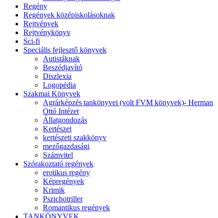
Regény
Regények középiskolásoknak
Rejtvények
Rejtvénykönyv
Sci-fi
Speciális fejlesztő könyvek
Autistáknak
Beszédjavító
Diszlexia
Logopédia
Szakmai Könyvek
Agrárképzés tankönyvei (volt FVM könyvek)- Herman
Ottó Intézet
Állatgondozás
Kertészet
kertészeti szakkönyv
mezőgazdasági
Számvitel
Szórakoztató regények
erotikus regény
Képregények
Krimik
Pszichotriller
Romantikus regények
TANKÖNYVEK