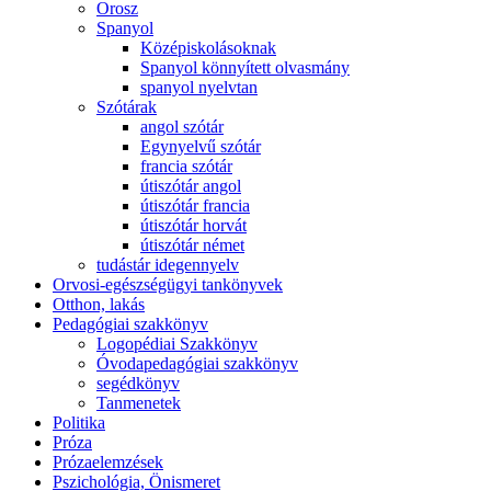
Orosz
Spanyol
Középiskolásoknak
Spanyol könnyített olvasmány
spanyol nyelvtan
Szótárak
angol szótár
Egynyelvű szótár
francia szótár
útiszótár angol
útiszótár francia
útiszótár horvát
útiszótár német
tudástár idegennyelv
Orvosi-egészségügyi tankönyvek
Otthon, lakás
Pedagógiai szakkönyv
Logopédiai Szakkönyv
Óvodapedagógiai szakkönyv
segédkönyv
Tanmenetek
Politika
Próza
Prózaelemzések
Pszichológia, Önismeret