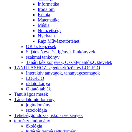
Informatika
Irodalom
Kémia
Matematika
Média
Nemzetiségi
Nyelvtan
Rajz Művészettörténet
OKJ-s képzések
Sajátos Nevelési Igényű Tankönyvek
szakmai tankönyv
Tanári kézikönyvek, Osztálynaplók,Oklevelek
TANULÁSHOZ segédeszközök és LOGICO
Interaktív tanyagok, tananyagcsomagok
LOGICO
oktató kártya
Oktató táblák
Tanulságos mesék
Társadalomtudomány
jogtudomány
szociológia
Tehetséggondozás, iskolai versenyek
természettudomány
ökológia
tudástár természettudomány