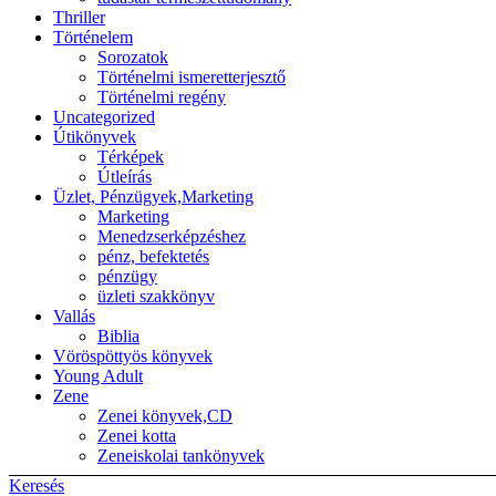
Thriller
Történelem
Sorozatok
Történelmi ismeretterjesztő
Történelmi regény
Uncategorized
Útikönyvek
Térképek
Útleírás
Üzlet, Pénzügyek,Marketing
Marketing
Menedzserképzéshez
pénz, befektetés
pénzügy
üzleti szakkönyv
Vallás
Biblia
Vöröspöttyös könyvek
Young Adult
Zene
Zenei könyvek,CD
Zenei kotta
Zeneiskolai tankönyvek
Keresés
Back to top