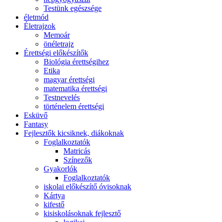
Testünk egészsége
életmód
Életrajzok
Memoár
önéletrajz
Érettségi előkészítők
Biológia érettségihez
Etika
magyar érettségi
matematika érettségi
Testnevelés
történelem érettségi
Esküvő
Fantasy
Fejlesztők kicsiknek, diákoknak
Foglalkoztatók
Matricás
Színezők
Gyakorlók
Foglalkoztatók
iskolai előkészítő óvisoknak
Kártya
kifestő
kisiskolásoknak fejlesztő