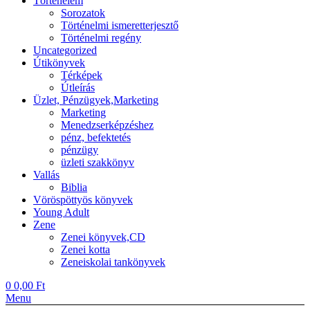
Történelem
Sorozatok
Történelmi ismeretterjesztő
Történelmi regény
Uncategorized
Útikönyvek
Térképek
Útleírás
Üzlet, Pénzügyek,Marketing
Marketing
Menedzserképzéshez
pénz, befektetés
pénzügy
üzleti szakkönyv
Vallás
Biblia
Vöröspöttyös könyvek
Young Adult
Zene
Zenei könyvek,CD
Zenei kotta
Zeneiskolai tankönyvek
0
0,00
Ft
Menu