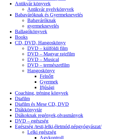
Antikvár könyvek
Antikvár nyelvkönyvek
Babaváróknak és Gyermeknevelés
Babaváróknak
gyermeknevelés
Ballagókönyvek
Books
CD, DVD, Hangoskönyv
DVD – külföldi film
DVD – Magyar rajzfilm
DVD – Musical
DVD – természetfilm
Hangoskönyv
Felnőtt
Gyermek
Ifjúsági
Coaching, tréning könyvek
Diafilm
Diafilm és Mese CD, DVD
Diákkönyvtár
Diákoknak regények,olvasmányok
DVD – egészség
Egészség /testi,lelki,életmód,népgyógyászat/
Lelki egészség
Agykontroll