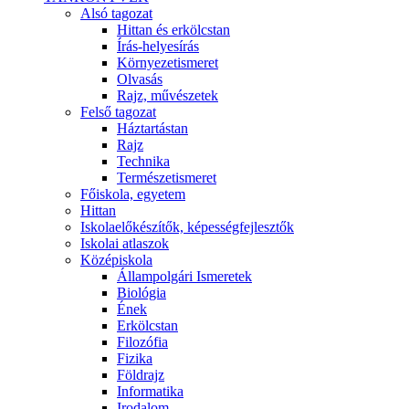
Alsó tagozat
Hittan és erkölcstan
Írás-helyesírás
Környezetismeret
Olvasás
Rajz, művészetek
Felső tagozat
Háztartástan
Rajz
Technika
Természetismeret
Főiskola, egyetem
Hittan
Iskolaelőkészítők, képességfejlesztők
Iskolai atlaszok
Középiskola
Állampolgári Ismeretek
Biológia
Ének
Erkölcstan
Filozófia
Fizika
Földrajz
Informatika
Irodalom