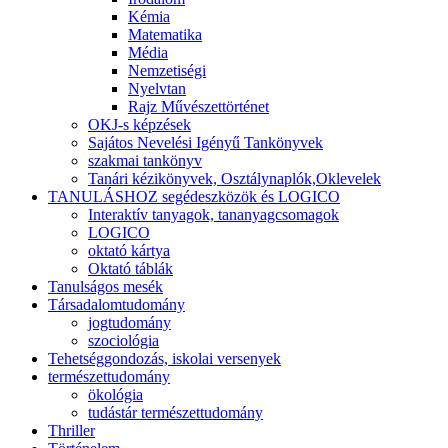
Kémia
Matematika
Média
Nemzetiségi
Nyelvtan
Rajz Művészettörténet
OKJ-s képzések
Sajátos Nevelési Igényű Tankönyvek
szakmai tankönyv
Tanári kézikönyvek, Osztálynaplók,Oklevelek
TANULÁSHOZ segédeszközök és LOGICO
Interaktív tanyagok, tananyagcsomagok
LOGICO
oktató kártya
Oktató táblák
Tanulságos mesék
Társadalomtudomány
jogtudomány
szociológia
Tehetséggondozás, iskolai versenyek
természettudomány
ökológia
tudástár természettudomány
Thriller