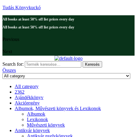
Tudás Könyvkuckó
All books at least 50% off list prices every day
All books at least 50% off list prices every day
Previous
Next
Search for:
Keresés
Összes
All category
2362
Ajándékkönyv
Akcióregény
Albumok, Művészeti könyvek és Lexikonok
Albumok
Lexikonok
Művészeti könyvek
Antikvár könyvek
Antikvár nyelvkönyvek