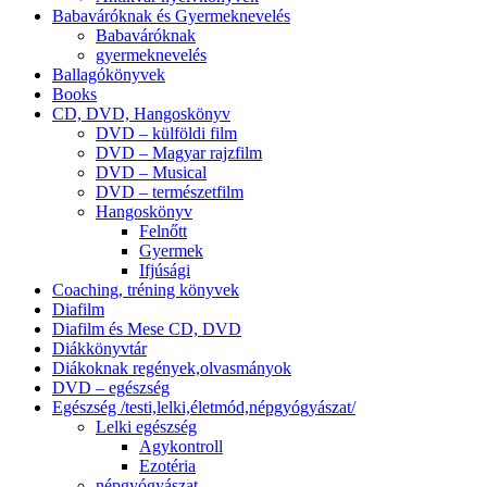
Babaváróknak és Gyermeknevelés
Babaváróknak
gyermeknevelés
Ballagókönyvek
Books
CD, DVD, Hangoskönyv
DVD – külföldi film
DVD – Magyar rajzfilm
DVD – Musical
DVD – természetfilm
Hangoskönyv
Felnőtt
Gyermek
Ifjúsági
Coaching, tréning könyvek
Diafilm
Diafilm és Mese CD, DVD
Diákkönyvtár
Diákoknak regények,olvasmányok
DVD – egészség
Egészség /testi,lelki,életmód,népgyógyászat/
Lelki egészség
Agykontroll
Ezotéria
népgyógyászat