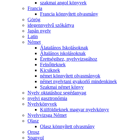
szakmai angol könyvek
Francia
Francia könnyített olvasmány
Görög
idegennyelvű szókártya
Japán nyelv
Latin
Német
Álatalános Iskolásoknak
Általános iskolásoknak
Érettségihez, nyelvvizsgához
Felnőtteknek
Kicsiknek
német könnyített olvasmányok
német nyelvtani gyakorló mindenkinek
Szakmai német könyv
Nyelv oktatáshoz segédanyag
nyelvi gasztronómia
Nyelvkönyvek
Külföldieknek magyar nyelvkönyv
Nyelvvizsga Német
Olasz
Olasz könnyített olvasmány
Orosz
Spanyol