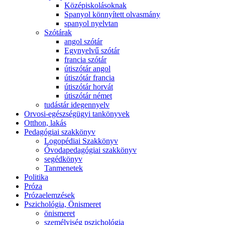
Középiskolásoknak
Spanyol könnyített olvasmány
spanyol nyelvtan
Szótárak
angol szótár
Egynyelvű szótár
francia szótár
útiszótár angol
útiszótár francia
útiszótár horvát
útiszótár német
tudástár idegennyelv
Orvosi-egészségügyi tankönyvek
Otthon, lakás
Pedagógiai szakkönyv
Logopédiai Szakkönyv
Óvodapedagógiai szakkönyv
segédkönyv
Tanmenetek
Politika
Próza
Prózaelemzések
Pszichológia, Önismeret
önismeret
személyiség pszichológia