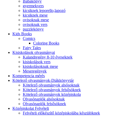
Babakönyv
gyermekvers
kicsiknek leporello,lapozó
kicsiknek mese
ovisoknak mese
ovisoknak vers
puzzlekönyv
Kids Books
Comics
Coloring Books
Fairy Tales
Kisiskolások olvasmányai
Kalandregény 8-10 éveseknek
kisiskolások vers
kisiskolásoknak mese
Meseregények
Kompetencia mérés
Kötelező olvasmányok-Diákkönyvtár
Kötelező olvasmányok alsósoknak
Kötelező olvasmányok felsősöknek
Kötelező olvasmányok középiskola
Olvasónaplók alsósoknak
Olvasónaplók felsősöknek
Középiskolai Felvételi
Felvételi előkészítő középiskolába készülöknek