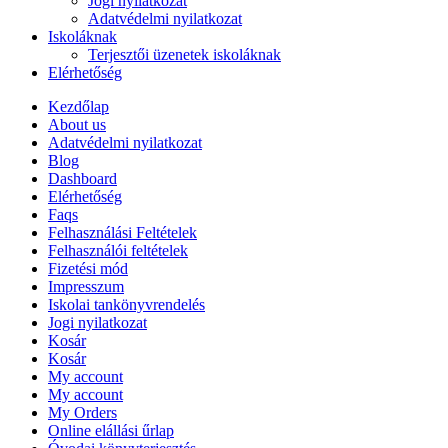
Jogi nyilatkozat
Adatvédelmi nyilatkozat
Iskoláknak
Terjesztői üzenetek iskoláknak
Elérhetőség
Kezdőlap
About us
Adatvédelmi nyilatkozat
Blog
Dashboard
Elérhetőség
Faqs
Felhasználási Feltételek
Felhasználói feltételek
Fizetési mód
Impresszum
Iskolai tankönyvrendelés
Jogi nyilatkozat
Kosár
Kosár
My account
My account
My Orders
Online elállási űrlap