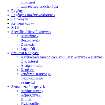
önismeret
személyiség pszichológia
Regény
Regények középiskolásoknak
Rejtvények
Rejtvénykönyv
Sci-fi
Speciális fejlesztő könyvek
Autistáknak
Beszédjavító
Diszlexia
Logopédia
Szakmai Könyvek
Agrárképzés tankönyvei (volt FVM könyvek)- Herman
Ottó Intézet
Állatgondozás
Kertészet
kertészeti szakkönyv
mezőgazdasági
Számvitel
Szórakoztató regények
erotikus regény
Képregények
Krimik
Pszichotriller