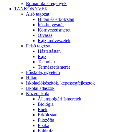
Romantikus regények
TANKÖNYVEK
Alsó tagozat
Hittan és erkölcstan
Írás-helyesírás
Környezetismeret
Olvasás
Rajz, művészetek
Felső tagozat
Háztartástan
Rajz
Technika
Természetismeret
Főiskola, egyetem
Hittan
Iskolaelőkészítők, képességfejlesztők
Iskolai atlaszok
Középiskola
Állampolgári Ismeretek
Biológia
Ének
Erkölcstan
Filozófia
Fizika
Földrajz