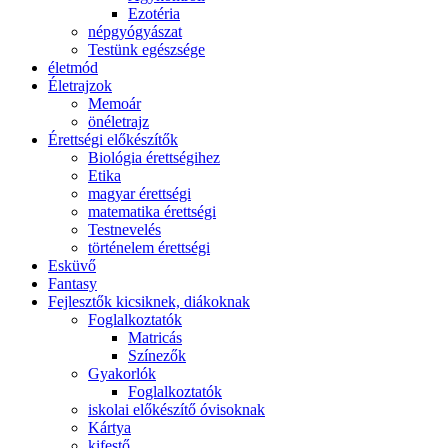
Ezotéria
népgyógyászat
Testünk egészsége
életmód
Életrajzok
Memoár
önéletrajz
Érettségi előkészítők
Biológia érettségihez
Etika
magyar érettségi
matematika érettségi
Testnevelés
történelem érettségi
Esküvő
Fantasy
Fejlesztők kicsiknek, diákoknak
Foglalkoztatók
Matricás
Színezők
Gyakorlók
Foglalkoztatók
iskolai előkészítő óvisoknak
Kártya
kifestő