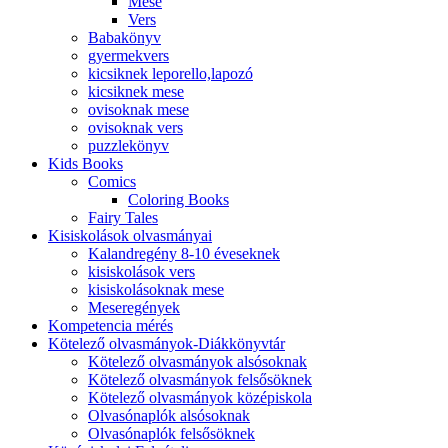
Mese
Vers
Babakönyv
gyermekvers
kicsiknek leporello,lapozó
kicsiknek mese
ovisoknak mese
ovisoknak vers
puzzlekönyv
Kids Books
Comics
Coloring Books
Fairy Tales
Kisiskolások olvasmányai
Kalandregény 8-10 éveseknek
kisiskolások vers
kisiskolásoknak mese
Meseregények
Kompetencia mérés
Kötelező olvasmányok-Diákkönyvtár
Kötelező olvasmányok alsósoknak
Kötelező olvasmányok felsősöknek
Kötelező olvasmányok középiskola
Olvasónaplók alsósoknak
Olvasónaplók felsősöknek