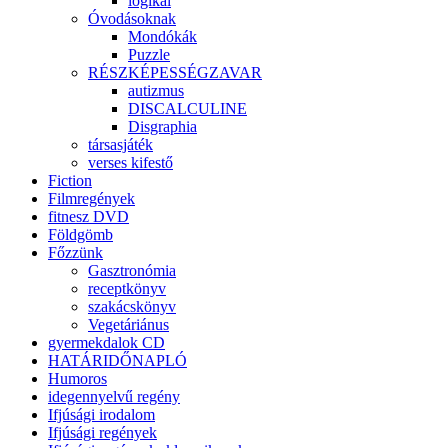
logikai
Óvodásoknak
Mondókák
Puzzle
RÉSZKÉPESSÉGZAVAR
autizmus
DISCALCULINE
Disgraphia
társasjáték
verses kifestő
Fiction
Filmregények
fitnesz DVD
Földgömb
Főzzünk
Gasztronómia
receptkönyv
szakácskönyv
Vegetáriánus
gyermekdalok CD
HATÁRIDŐNAPLÓ
Humoros
idegennyelvű regény
Ifjúsági irodalom
Ifjúsági regények