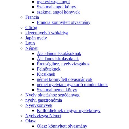
nyelvvizsga angol
Szakmai angol könyv
szakmai angol könyvek
Francia
Francia könnyített olvasmány
Görög
idegennyelvű szókártya
Japán nyelv
Latin
Német
Álatalános Iskolásoknak
Általános iskolásoknak
Érettségihez, nyelvvizsgához
Felnőtteknek
Kicsiknek
német könnyített olvasmányok
német nyelvtani gyakorló mindenkinek
Szakmai német könyv
Nyelv oktatáshoz segédanyag
nyelvi gasztronómia
Nyelvkönyvek
Külföldieknek magyar nyelvkönyv
Nyelvvizsga Német
Olasz
Olasz könnyített olvasmány