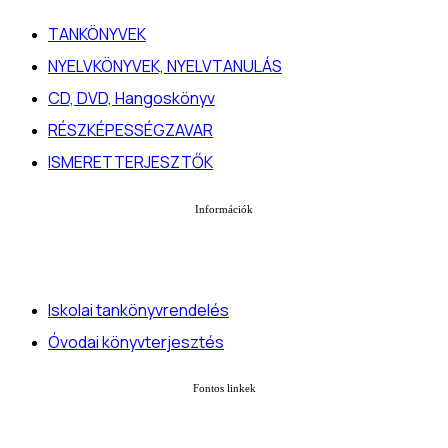
TANKÖNYVEK
NYELVKÖNYVEK, NYELVTANULÁS
CD, DVD, Hangoskönyv
RÉSZKÉPESSÉGZAVAR
ISMERETTERJESZTŐK
Információk
Iskolai tankönyvrendelés
Óvodai könyvterjesztés
Fontos linkek