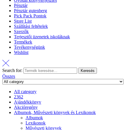
Óvodai könyvterjesztés
Pénztár
Pénztár gutenberg
Pick Pack Pontok
Store List
Szállítási feltételek
Szerzők
Terjesztői üzenetek iskoláknak
Termékek
Tevékenységünk
Wishlist
Search for:
Keresés
Összes
All category
2362
Ajándékkönyv
Akcióregény
Albumok, Művészeti könyvek és Lexikonok
Albumok
Lexikonok
Művészeti könyvek