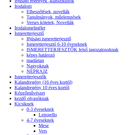
Ifjúsági regények -klasszikusok
Irodalom
Elbeszélések, novellák
Tanulmányok, műelemzések
Verses kötetek, Novellák
Irodalomelmélet
Ismeretterjesztő
Ifjúsági ismeretterjesztő
Ismeretterjesztó 6-10 éveseknek
ISMERETTERJESZTŐK felső tagozatosoknak
képes határozó
madártan
Nagyoknak
NÉPRAJZ
Ismeretterjesztők
Kalandregény (16 éves kortól)
Kalandregény 10 éves kortól
Képzőművészet
kezdő olvasóknak
Kicsiknek
0-3 éveseknek
Leporello
4-7 éveseknek
Mese
Vers