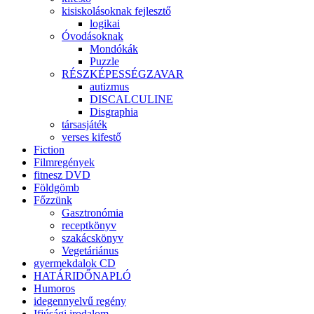
kisiskolásoknak fejlesztő
logikai
Óvodásoknak
Mondókák
Puzzle
RÉSZKÉPESSÉGZAVAR
autizmus
DISCALCULINE
Disgraphia
társasjáték
verses kifestő
Fiction
Filmregények
fitnesz DVD
Földgömb
Főzzünk
Gasztronómia
receptkönyv
szakácskönyv
Vegetáriánus
gyermekdalok CD
HATÁRIDŐNAPLÓ
Humoros
idegennyelvű regény
Ifjúsági irodalom