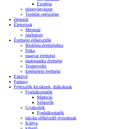
Ezotéria
népgyógyászat
Testünk egészsége
életmód
Életrajzok
Memoár
önéletrajz
Érettségi előkészítők
Biológia érettségihez
Etika
magyar érettségi
matematika érettségi
Testnevelés
történelem érettségi
Esküvő
Fantasy
Fejlesztők kicsiknek, diákoknak
Foglalkoztatók
Matricás
Színezők
Gyakorlók
Foglalkoztatók
iskolai előkészítő óvisoknak
Kártya
kifestő