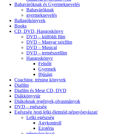
Babaváróknak és Gyermeknevelés
Babaváróknak
gyermeknevelés
Ballagókönyvek
Books
CD, DVD, Hangoskönyv
DVD – külföldi film
DVD – Magyar rajzfilm
DVD – Musical
DVD – természetfilm
Hangoskönyv
Felnőtt
Gyermek
Ifjúsági
Coaching, tréning könyvek
Diafilm
Diafilm és Mese CD, DVD
Diákkönyvtár
Diákoknak regények,olvasmányok
DVD – egészség
Egészség /testi,lelki,életmód,népgyógyászat/
Lelki egészség
Agykontroll
Ezotéria
népgyógyászat