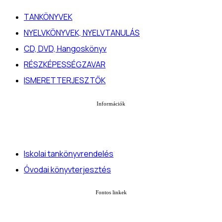
TANKÖNYVEK
NYELVKÖNYVEK, NYELVTANULÁS
CD, DVD, Hangoskönyv
RÉSZKÉPESSÉGZAVAR
ISMERETTERJESZTŐK
Információk
Iskolai tankönyvrendelés
Óvodai könyvterjesztés
Fontos linkek