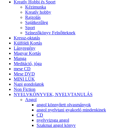
Kreatív Hobbi és Sport
Kézimunka
Kreatív hobby
Rajzolás
Sajátkezűleg
Sport
Színezőkönyv Felnőtteknek
Kressz-oktatás
Külföldi Kortás
Lányregény
Magyar Kortás
Manga
Meditáció, jóga
mese CD
Mese DVD
MINI LÜK
Napi gondolatok
Non Fiction
NYELVKÖNYVEK, NYELVTANULÁS
Angol
angol könnyített olvasmányok
angol nyelvtani gyakorló mindenkinek
CD
nyelvvizsga angol
Szakmai angol könyv