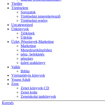
Thriller
Történelem
Sorozatok
Történelmi ismeretterjesztő
Történelmi regény
Uncategorized
Útikönyvek
Térképek
Útleírás
Üzlet, Pénzügyek,Marketing
Marketing
Menedzserképzéshez
pénz, befektetés
pénzügy
üzleti szakkönyv
Vallás
Biblia
Vöröspöttyös könyvek
Young Adult
Zene
Zenei könyvek,CD
Zenei kotta
Zeneiskolai tankönyvek
Keresés
Back to top