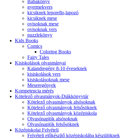
Babakönyv
gyermekvers
kicsiknek leporello,lapozó
kicsiknek mese
ovisoknak mese
ovisoknak vers
puzzlekönyv
Kids Books
Comics
Coloring Books
Fairy Tales
Kisiskolások olvasmányai
Kalandregény 8-10 éveseknek
kisiskolások vers
kisiskolásoknak mese
Meseregények
Kompetencia mérés
Kötelező olvasmányok-Diákkönyvtár
Kötelező olvasmányok alsósoknak
Kötelező olvasmányok felsősöknek
Kötelező olvasmányok középiskola
Olvasónaplók alsósoknak
Olvasónaplók felsősöknek
Középiskolai Felvételi
Felvételi előkészítő középiskolába készülöknek