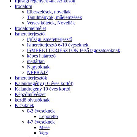
Ifjúsági regények -klasszikusok
Irodalom
Elbeszélések, novellák
Tanulmányok, műelemzések
Verses kötetek, Novellák
Irodalomelmélet
Ismeretterjesztő
Ifjúsági ismeretterjesztő
Ismeretterjesztó 6-10 éveseknek
ISMERETTERJESZTŐK felső tagozatosoknak
képes határozó
madártan
Nagyoknak
NÉPRAJZ
Ismeretterjesztők
Kalandregény (16 éves kortól)
Kalandregény 10 éves kortól
Képzőművészet
kezdő olvasóknak
Kicsiknek
0-3 éveseknek
Leporello
4-7 éveseknek
Mese
Vers