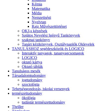
Kémia
Matematika
Média
Nemzetiségi
Nyelvtan
Rajz Művészettörténet
OKJ-s képzések
Sajátos Nevelési Igényű Tankönyvek
szakmai tankönyv
Tanári kézikönyvek, Osztálynaplók,Oklevelek
TANULÁSHOZ segédeszközök és LOGICO
Interaktív tanyagok, tananyagcsomagok
LOGICO
oktató kártya
Oktató táblák
Tanulságos mesék
Társadalomtudomány
jogtudomány
szociológia
Tehetséggondozás, iskolai versenyek
természettudomány
ökológia
tudástár természettudomány
Thriller