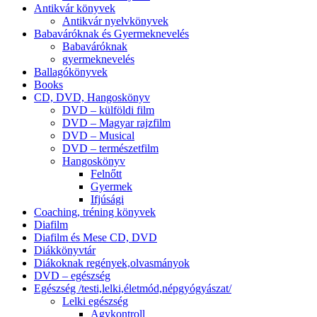
Antikvár könyvek
Antikvár nyelvkönyvek
Babaváróknak és Gyermeknevelés
Babaváróknak
gyermeknevelés
Ballagókönyvek
Books
CD, DVD, Hangoskönyv
DVD – külföldi film
DVD – Magyar rajzfilm
DVD – Musical
DVD – természetfilm
Hangoskönyv
Felnőtt
Gyermek
Ifjúsági
Coaching, tréning könyvek
Diafilm
Diafilm és Mese CD, DVD
Diákkönyvtár
Diákoknak regények,olvasmányok
DVD – egészség
Egészség /testi,lelki,életmód,népgyógyászat/
Lelki egészség
Agykontroll