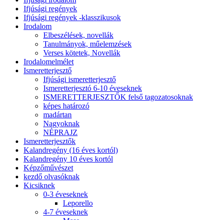
Ifjúsági regények
Ifjúsági regények -klasszikusok
Irodalom
Elbeszélések, novellák
Tanulmányok, műelemzések
Verses kötetek, Novellák
Irodalomelmélet
Ismeretterjesztő
Ifjúsági ismeretterjesztő
Ismeretterjesztó 6-10 éveseknek
ISMERETTERJESZTŐK felső tagozatosoknak
képes határozó
madártan
Nagyoknak
NÉPRAJZ
Ismeretterjesztők
Kalandregény (16 éves kortól)
Kalandregény 10 éves kortól
Képzőművészet
kezdő olvasóknak
Kicsiknek
0-3 éveseknek
Leporello
4-7 éveseknek