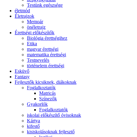
Testünk egészsége
életmód
Életrajzok
Memoár
önéletrajz
Érettségi előkészítők
Biológia érettségihez
Etika
magyar érettségi
matematika érettségi
Testnevelés
történelem érettségi
Esküvő
Fantasy
Fejlesztők kicsiknek, diákoknak
Foglalkoztatók
Matricás
Színezők
Gyakorlók
Foglalkoztatók
iskolai előkészítő óvisoknak
Kártya
kifestő
kisiskolásoknak fejlesztő