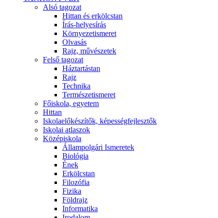
Alsó tagozat
Hittan és erkölcstan
Írás-helyesírás
Környezetismeret
Olvasás
Rajz, művészetek
Felső tagozat
Háztartástan
Rajz
Technika
Természetismeret
Főiskola, egyetem
Hittan
Iskolaelőkészítők, képességfejlesztők
Iskolai atlaszok
Középiskola
Állampolgári Ismeretek
Biológia
Ének
Erkölcstan
Filozófia
Fizika
Földrajz
Informatika
Irodalom