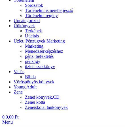
Történelem
Sorozatok
Történelmi ismeretterjesztő
Történelmi regény
Uncategorized
Útikönyvek
Térképek
Útleírás
Üzlet, Pénzügyek,Marketing
Marketing
Menedzserképzéshez
pénz, befektetés
pénzügy
üzleti szakkönyv
Vallás
Biblia
Vöröspöttyös könyvek
Young Adult
Zene
Zenei könyvek,CD
Zenei kotta
Zeneiskolai tankönyvek
0
0,00
Ft
Menu