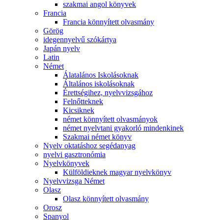
szakmai angol könyvek
Francia
Francia könnyített olvasmány
Görög
idegennyelvű szókártya
Japán nyelv
Latin
Német
Álatalános Iskolásoknak
Általános iskolásoknak
Érettségihez, nyelvvizsgához
Felnőtteknek
Kicsiknek
német könnyített olvasmányok
német nyelvtani gyakorló mindenkinek
Szakmai német könyv
Nyelv oktatáshoz segédanyag
nyelvi gasztronómia
Nyelvkönyvek
Külföldieknek magyar nyelvkönyv
Nyelvvizsga Német
Olasz
Olasz könnyített olvasmány
Orosz
Spanyol