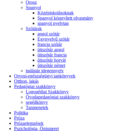
Orosz
Spanyol
Középiskolásoknak
Spanyol könnyített olvasmány
spanyol nyelvtan
Szótárak
angol szótár
Egynyelvű szótár
francia szótár
útiszótár angol
útiszótár francia
útiszótár horvát
útiszótár német
tudástár idegennyelv
Orvosi-egészségügyi tankönyvek
Otthon, lakás
Pedagógiai szakkönyv
Logopédiai Szakkönyv
Óvodapedagógiai szakkönyv
segédkönyv
Tanmenetek
Politika
Próza
Prózaelemzések
Pszichológia, Önismeret