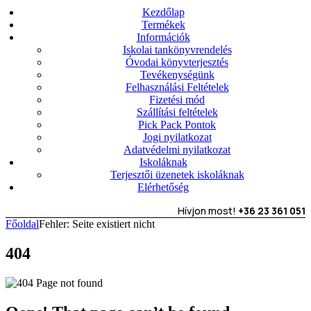
Kezdőlap
Termékek
Információk
Iskolai tankönyvrendelés
Óvodai könyvterjesztés
Tevékenységünk
Felhasználási Feltételek
Fizetési mód
Szállítási feltételek
Pick Pack Pontok
Jogi nyilatkozat
Adatvédelmi nyilatkozat
Iskoláknak
Terjesztői üzenetek iskoláknak
Elérhetőség
Hívjon most!
+36 23 361 051
Főoldal
Fehler: Seite existiert nicht
404