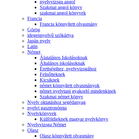
nyelvvizsga angol
Szakmai angol könyv
szakmai angol könyvek
Francia
Francia könnyített olvasmány
Görög
idegennyelvű szókártya
Japán nyelv
Latin
Német
Álatalános Iskolásoknak
Általános iskolásoknak
Érettségihez, nyelvvizsgához
Felnőtteknek
Kicsiknek
német könnyített olvasmányok
német nyelvtani gyakorló mindenkinek
Szakmai német könyv
Nyelv oktatáshoz segédanyag
nyelvi gasztronómia
Nyelvkönyvek
Külföldieknek magyar nyelvkönyv
Nyelvvizsga Német
Olasz
Olasz könnyített olvasmány