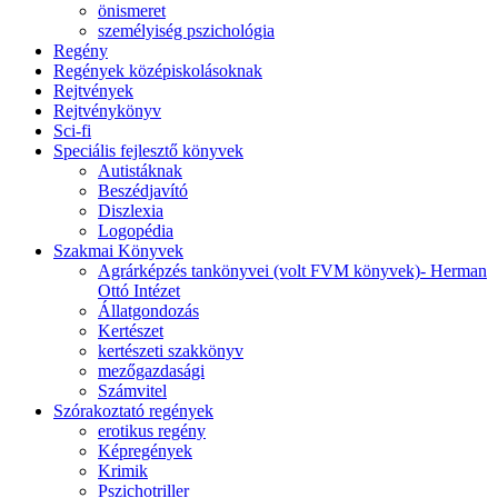
önismeret
személyiség pszichológia
Regény
Regények középiskolásoknak
Rejtvények
Rejtvénykönyv
Sci-fi
Speciális fejlesztő könyvek
Autistáknak
Beszédjavító
Diszlexia
Logopédia
Szakmai Könyvek
Agrárképzés tankönyvei (volt FVM könyvek)- Herman
Ottó Intézet
Állatgondozás
Kertészet
kertészeti szakkönyv
mezőgazdasági
Számvitel
Szórakoztató regények
erotikus regény
Képregények
Krimik
Pszichotriller