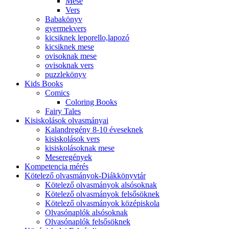
Mese
Vers
Babakönyv
gyermekvers
kicsiknek leporello,lapozó
kicsiknek mese
ovisoknak mese
ovisoknak vers
puzzlekönyv
Kids Books
Comics
Coloring Books
Fairy Tales
Kisiskolások olvasmányai
Kalandregény 8-10 éveseknek
kisiskolások vers
kisiskolásoknak mese
Meseregények
Kompetencia mérés
Kötelező olvasmányok-Diákkönyvtár
Kötelező olvasmányok alsósoknak
Kötelező olvasmányok felsősöknek
Kötelező olvasmányok középiskola
Olvasónaplók alsósoknak
Olvasónaplók felsősöknek