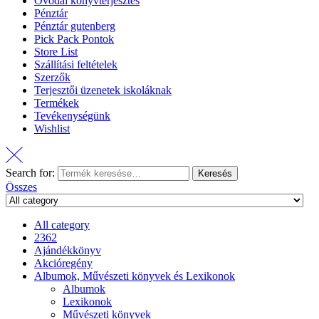
Óvodai könyvterjesztés
Pénztár
Pénztár gutenberg
Pick Pack Pontok
Store List
Szállítási feltételek
Szerzők
Terjesztői üzenetek iskoláknak
Termékek
Tevékenységünk
Wishlist
Search for:
Keresés
Összes
All category
2362
Ajándékkönyv
Akcióregény
Albumok, Művészeti könyvek és Lexikonok
Albumok
Lexikonok
Művészeti könyvek