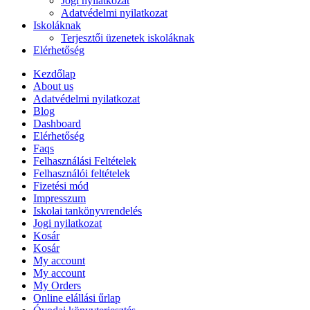
Jogi nyilatkozat
Adatvédelmi nyilatkozat
Iskoláknak
Terjesztői üzenetek iskoláknak
Elérhetőség
Kezdőlap
About us
Adatvédelmi nyilatkozat
Blog
Dashboard
Elérhetőség
Faqs
Felhasználási Feltételek
Felhasználói feltételek
Fizetési mód
Impresszum
Iskolai tankönyvrendelés
Jogi nyilatkozat
Kosár
Kosár
My account
My account
My Orders
Online elállási űrlap