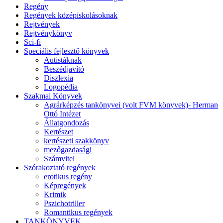
Regény
Regények középiskolásoknak
Rejtvények
Rejtvénykönyv
Sci-fi
Speciális fejlesztő könyvek
Autistáknak
Beszédjavító
Diszlexia
Logopédia
Szakmai Könyvek
Agrárképzés tankönyvei (volt FVM könyvek)- Herman
Ottó Intézet
Állatgondozás
Kertészet
kertészeti szakkönyv
mezőgazdasági
Számvitel
Szórakoztató regények
erotikus regény
Képregények
Krimik
Pszichotriller
Romantikus regények
TANKÖNYVEK