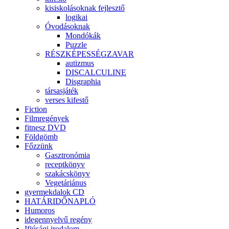
kisiskolásoknak fejlesztő
logikai
Óvodásoknak
Mondókák
Puzzle
RÉSZKÉPESSÉGZAVAR
autizmus
DISCALCULINE
Disgraphia
társasjáték
verses kifestő
Fiction
Filmregények
fitnesz DVD
Földgömb
Főzzünk
Gasztronómia
receptkönyv
szakácskönyv
Vegetáriánus
gyermekdalok CD
HATÁRIDŐNAPLÓ
Humoros
idegennyelvű regény
Ifjúsági irodalom