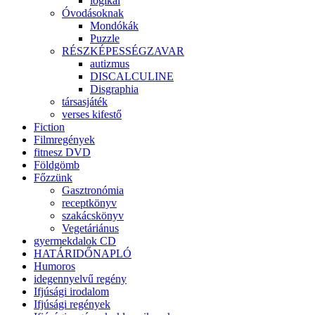
logikai
Óvodásoknak
Mondókák
Puzzle
RÉSZKÉPESSÉGZAVAR
autizmus
DISCALCULINE
Disgraphia
társasjáték
verses kifestő
Fiction
Filmregények
fitnesz DVD
Földgömb
Főzzünk
Gasztronómia
receptkönyv
szakácskönyv
Vegetáriánus
gyermekdalok CD
HATÁRIDŐNAPLÓ
Humoros
idegennyelvű regény
Ifjúsági irodalom
Ifjúsági regények