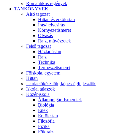
Romantikus regények
TANKÖNYVEK
Alsó tagozat
Hittan és erkölcstan
Írás-helyesírás
Környezetismeret
Olvasás
Rajz, művészetek
Felső tagozat
Háztartástan
Rajz
Technika
Természetismeret
Főiskola, egyetem
Hittan
Iskolaelőkészítők, képességfejlesztők
Iskolai atlaszok
Középiskola
Állampolgári Ismeretek
Biológia
Ének
Erkölcstan
Filozófia
Fizika
Földrajz