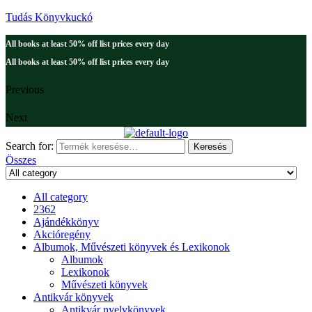
Tudás Könyvkuckó
All books at least 50% off list prices every day
All books at least 50% off list prices every day
Previous
Next
Search for:
Keresés
Összes
All category
2362
Ajándékkönyv
Akcióregény
Albumok, Művészeti könyvek és Lexikonok
Albumok
Lexikonok
Művészeti könyvek
Antikvár könyvek
Antikvár nyelvkönyvek