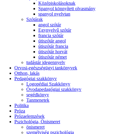
Középiskolásoknak
Spanyol könnyített olvasmány
spanyol nyelvtan
Szótárak
angol szótár
Egynyelvű szótár
francia szótár
útiszótár angol
útiszótár francia
útiszótár horvát
útiszótár német
tudástár idegennyelv
Orvosi-egészségügyi tankönyvek
Otthon, lakás
Pedagógiai szakkönyv
Logopédiai Szakkönyv
Óvodapedagógiai szakkönyv
segédkönyv
Tanmenetek
Politika
Próza
Prózaelemzések
Pszichológia, Önismeret
önismeret
személyiség pszichológia