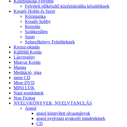
Középiskolai Felvételi
Felvételi előkészítő középiskolába készülöknek
Kreatív Hobbi és Sport
Kézimunka
Kreatív hobby
Rajzolás
Sajátkezűleg
Sport
Színezőkönyv Felnőtteknek
Kressz-oktatás
Külföldi Kortás
Lányregény
Magyar Kortás
Manga
Meditáció, jóga
mese CD
Mese DVD
MINI LÜK
Napi gondolatok
Non Fiction
NYELVKÖNYVEK, NYELVTANULÁS
Angol
angol könnyített olvasmányok
angol nyelvtani gyakorló mindenkinek
CD