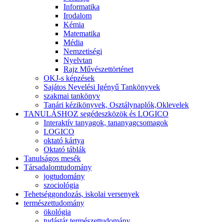
Informatika
Irodalom
Kémia
Matematika
Média
Nemzetiségi
Nyelvtan
Rajz Művészettörténet
OKJ-s képzések
Sajátos Nevelési Igényű Tankönyvek
szakmai tankönyv
Tanári kézikönyvek, Osztálynaplók,Oklevelek
TANULÁSHOZ segédeszközök és LOGICO
Interaktív tanyagok, tananyagcsomagok
LOGICO
oktató kártya
Oktató táblák
Tanulságos mesék
Társadalomtudomány
jogtudomány
szociológia
Tehetséggondozás, iskolai versenyek
természettudomány
ökológia
tudástár természettudomány