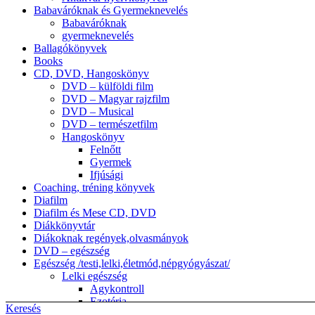
Babaváróknak és Gyermeknevelés
Babaváróknak
gyermeknevelés
Ballagókönyvek
Books
CD, DVD, Hangoskönyv
DVD – külföldi film
DVD – Magyar rajzfilm
DVD – Musical
DVD – természetfilm
Hangoskönyv
Felnőtt
Gyermek
Ifjúsági
Coaching, tréning könyvek
Diafilm
Diafilm és Mese CD, DVD
Diákkönyvtár
Diákoknak regények,olvasmányok
DVD – egészség
Egészség /testi,lelki,életmód,népgyógyászat/
Lelki egészség
Agykontroll
Ezotéria
Keresés
népgyógyászat