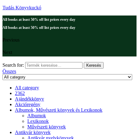
Tudás Könyvkuckó
All books at least 50% off list prices every day
All books at least 50% off list prices every day
Previous
Next
Search for:
Keresés
Összes
All category
2362
Ajándékkönyv
Akcióregény
Albumok, Művészeti könyvek és Lexikonok
Albumok
Lexikonok
Művészeti könyvek
Antikvár könyvek
Antikvár nyelvkönyvek