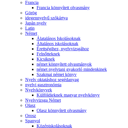
Francia
Francia könnyített olvasmány
Görög
idegennyelvű szókártya
Japán nyelv
Latin
Német
Álatalános Iskolásoknak
Általános iskolásoknak
Érettségihez, nyelvvizsgához
Felnőtteknek
Kicsiknek
német könnyített olvasmányok
német nyelvtani gyakorló mindenkinek
Szakmai német könyv
Nyelv oktatáshoz segédanyag
nyelvi gasztronómia
Nyelvkönyvek
Külföldieknek magyar nyelvkönyv
Nyelvvizsga Német
Olasz
Olasz könnyített olvasmány
Orosz
Spanyol
Középiskolásoknak