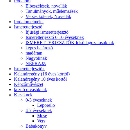
Irodalom
Elbeszélések, novellák
Tanulmányok, műelemzések
Verses kötetek, Novellák
Irodalomelmélet
Ismeretterjesztő
Ifjúsági ismeretterjesztő
Ismeretterjesztó 6-10 éveseknek
ISMERETTERJESZTŐK felső tagozatosoknak
képes határozó
madártan
Nagyoknak
NÉPRAJZ
Ismeretterjesztők
Kalandregény (16 éves kortól)
Kalandregény 10 éves kortól
Képzőművészet
kezdő olvasóknak
Kicsiknek
0-3 éveseknek
Leporello
4-7 éveseknek
Mese
Vers
Babakönyv