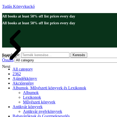
Tudás Könyvkuckó
All books at least 50% off list prices every day
All books at least 50% off list prices every day
Search for:
Keresés
Previous
Összes
Next
All category
2362
Ajándékkönyv
Akcióregény
Albumok, Művészeti könyvek és Lexikonok
Albumok
Lexikonok
Művészeti könyvek
Antikvár könyvek
Antikvár nyelvkönyvek
Babaváróknak és Gyermeknevelés