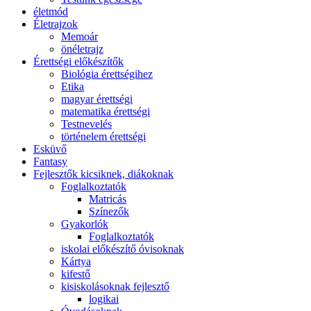
életmód
Életrajzok
Memoár
önéletrajz
Érettségi előkészítők
Biológia érettségihez
Etika
magyar érettségi
matematika érettségi
Testnevelés
történelem érettségi
Esküvő
Fantasy
Fejlesztők kicsiknek, diákoknak
Foglalkoztatók
Matricás
Színezők
Gyakorlók
Foglalkoztatók
iskolai előkészítő óvisoknak
Kártya
kifestő
kisiskolásoknak fejlesztő
logikai