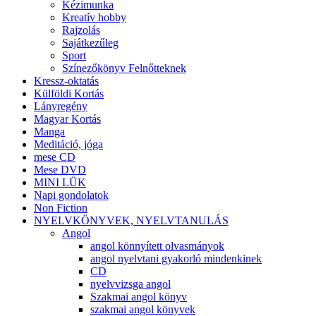
Kézimunka
Kreatív hobby
Rajzolás
Sajátkezűleg
Sport
Színezőkönyv Felnőtteknek
Kressz-oktatás
Külföldi Kortás
Lányregény
Magyar Kortás
Manga
Meditáció, jóga
mese CD
Mese DVD
MINI LÜK
Napi gondolatok
Non Fiction
NYELVKÖNYVEK, NYELVTANULÁS
Angol
angol könnyített olvasmányok
angol nyelvtani gyakorló mindenkinek
CD
nyelvvizsga angol
Szakmai angol könyv
szakmai angol könyvek