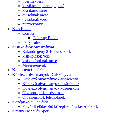
gyermekvers
kicsiknek leporello,lapozó
kicsiknek mese
ovisoknak mese
ovisoknak vers
puzzlekönyv
Kids Books
Comics
Coloring Books
Fairy Tales
Kisiskolások olvasmányai
Kalandregény 8-10 éveseknek
kisiskolások vers
kisiskolásoknak mese
Meseregények
Kompetencia mérés
Kötelező olvasmányok-Diákkönyvtár
Kötelező olvasmányok alsósoknak
Kötelező olvasmányok felsősöknek
Kötelező olvasmányok középiskola
Olvasónaplók alsósoknak
Olvasónaplók felsősöknek
Középiskolai Felvételi
Felvételi előkészítő középiskolába készülöknek
Kreatív Hobbi és Sport