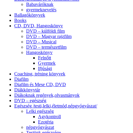
Babaváróknak
gyermeknevelés
Ballagókönyvek
Books
CD, DVD, Hangoskönyv
DVD – külföldi film
DVD – Magyar rajzfilm
DVD – Musical
DVD – természetfilm
Hangoskönyv
Felnőtt
Gyermek
Ifjúsági
Coaching, tréning könyvek
Diafilm
Diafilm és Mese CD, DVD
Diákkönyvtár
Diákoknak regények,olvasmányok
DVD – egészség
Egészség /testi,lelki,életmód,népgyógyászat/
Lelki egészség
Agykontroll
Ezotéria
népgyógyászat
Testünk egészsége