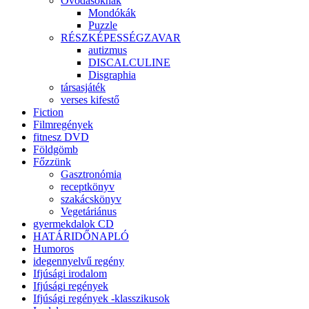
Óvodásoknak
Mondókák
Puzzle
RÉSZKÉPESSÉGZAVAR
autizmus
DISCALCULINE
Disgraphia
társasjáték
verses kifestő
Fiction
Filmregények
fitnesz DVD
Földgömb
Főzzünk
Gasztronómia
receptkönyv
szakácskönyv
Vegetáriánus
gyermekdalok CD
HATÁRIDŐNAPLÓ
Humoros
idegennyelvű regény
Ifjúsági irodalom
Ifjúsági regények
Ifjúsági regények -klasszikusok