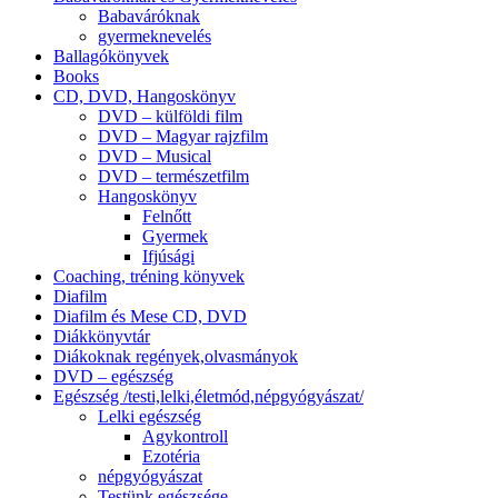
Babaváróknak
gyermeknevelés
Ballagókönyvek
Books
CD, DVD, Hangoskönyv
DVD – külföldi film
DVD – Magyar rajzfilm
DVD – Musical
DVD – természetfilm
Hangoskönyv
Felnőtt
Gyermek
Ifjúsági
Coaching, tréning könyvek
Diafilm
Diafilm és Mese CD, DVD
Diákkönyvtár
Diákoknak regények,olvasmányok
DVD – egészség
Egészség /testi,lelki,életmód,népgyógyászat/
Lelki egészség
Agykontroll
Ezotéria
népgyógyászat
Testünk egészsége