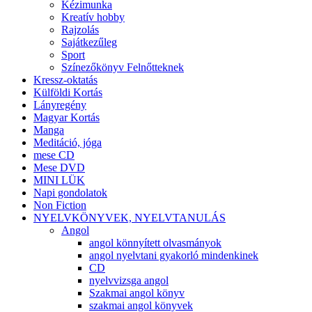
Kézimunka
Kreatív hobby
Rajzolás
Sajátkezűleg
Sport
Színezőkönyv Felnőtteknek
Kressz-oktatás
Külföldi Kortás
Lányregény
Magyar Kortás
Manga
Meditáció, jóga
mese CD
Mese DVD
MINI LÜK
Napi gondolatok
Non Fiction
NYELVKÖNYVEK, NYELVTANULÁS
Angol
angol könnyített olvasmányok
angol nyelvtani gyakorló mindenkinek
CD
nyelvvizsga angol
Szakmai angol könyv
szakmai angol könyvek