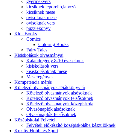
gyermekvers
kicsiknek leporello,lapozó
kicsiknek mese
ovisoknak mese
ovisoknak vers
puzzlekönyv
Kids Books
Comics
Coloring Books
Fairy Tales
Kisiskolások olvasmányai
Kalandregény 8-10 éveseknek
kisiskolások vers
kisiskolásoknak mese
Meseregények
Kompetencia mérés
Kötelező olvasmányok-Diákkönyvtár
Kötelező olvasmányok alsósoknak
Kötelező olvasmányok felsősöknek
Kötelező olvasmányok középiskola
Olvasónaplók alsósoknak
Olvasónaplók felsősöknek
Középiskolai Felvételi
Felvételi előkészítő középiskolába készülöknek
Kreatív Hobbi és Sport