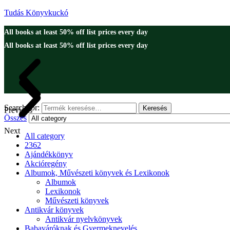
Tudás Könyvkuckó
All books at least 50% off list prices every day
All books at least 50% off list prices every day
Search for:
Keresés
Previous
Összes
Next
All category
2362
Ajándékkönyv
Akcióregény
Albumok, Művészeti könyvek és Lexikonok
Albumok
Lexikonok
Művészeti könyvek
Antikvár könyvek
Antikvár nyelvkönyvek
Babaváróknak és Gyermeknevelés