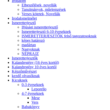
Irodalom
Elbeszélések, novellák
Tanulmányok, műelemzések
Verses kötetek, Novellák
Irodalomelmélet
Ismeretterjesztő
Ifjúsági ismeretterjesztő
Ismeretterjesztó 6-10 éveseknek
ISMERETTERJESZTŐK felső tagozatosoknak
képes határozó
madártan
Nagyoknak
NÉPRAJZ
Ismeretterjesztők
Kalandregény (16 éves kortól)
Kalandregény 10 éves kortól
Képzőművészet
kezdő olvasóknak
Kicsiknek
0-3 éveseknek
Leporello
4-7 éveseknek
Mese
Vers
Babakönyv