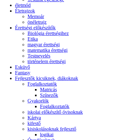
életmód
Életrajzok
Memoár
önéletrajz
Érettségi előkészítők
Biológia érettségihez
Etika
magyar érettségi
matematika érettségi
Testnevelés
történelem érettségi
Esküvő
Fantasy
Fejlesztők kicsiknek, diákoknak
Foglalkoztatók
Matricás
Színezők
Gyakorlók
Foglalkoztatók
iskolai előkészítő óvisoknak
Kártya
kifestő
kisiskolásoknak fejlesztő
logikai