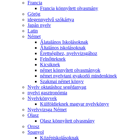
Francia
Francia könnyített olvasmány
Görög
idegennyelvű szókártya
Japán nyelv
Latin
Német
Álatalános Iskolásoknak
Általános iskolásoknak
Érettségihez, nyelvvizsgához
Felnőtteknek
Kicsiknek
német könnyített olvasmányok
német nyelvtani gyakorló mindenkinek
Szakmai német könyv
Nyelv oktatáshoz segédanyag
nyelvi gasztronómia
Nyelvkönyvek
Külföldieknek magyar nyelvkönyv
Nyelvvizsga Német
Olasz
Olasz könnyített olvasmány
Orosz
Spanyol
Középiskolásoknak