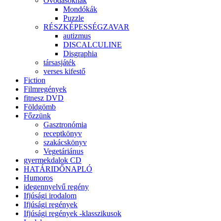
Óvodásoknak
Mondókák
Puzzle
RÉSZKÉPESSÉGZAVAR
autizmus
DISCALCULINE
Disgraphia
társasjáték
verses kifestő
Fiction
Filmregények
fitnesz DVD
Földgömb
Főzzünk
Gasztronómia
receptkönyv
szakácskönyv
Vegetáriánus
gyermekdalok CD
HATÁRIDŐNAPLÓ
Humoros
idegennyelvű regény
Ifjúsági irodalom
Ifjúsági regények
Ifjúsági regények -klasszikusok