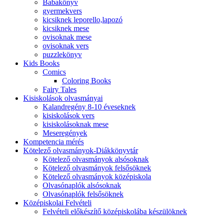
Babakönyv
gyermekvers
kicsiknek leporello,lapozó
kicsiknek mese
ovisoknak mese
ovisoknak vers
puzzlekönyv
Kids Books
Comics
Coloring Books
Fairy Tales
Kisiskolások olvasmányai
Kalandregény 8-10 éveseknek
kisiskolások vers
kisiskolásoknak mese
Meseregények
Kompetencia mérés
Kötelező olvasmányok-Diákkönyvtár
Kötelező olvasmányok alsósoknak
Kötelező olvasmányok felsősöknek
Kötelező olvasmányok középiskola
Olvasónaplók alsósoknak
Olvasónaplók felsősöknek
Középiskolai Felvételi
Felvételi előkészítő középiskolába készülöknek