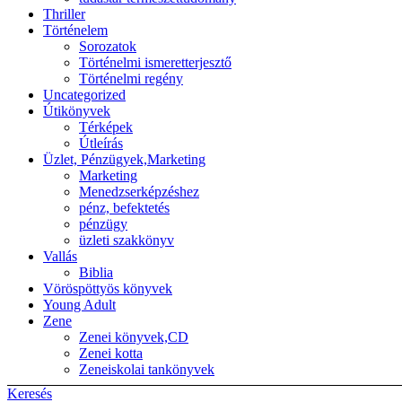
Thriller
Történelem
Sorozatok
Történelmi ismeretterjesztő
Történelmi regény
Uncategorized
Útikönyvek
Térképek
Útleírás
Üzlet, Pénzügyek,Marketing
Marketing
Menedzserképzéshez
pénz, befektetés
pénzügy
üzleti szakkönyv
Vallás
Biblia
Vöröspöttyös könyvek
Young Adult
Zene
Zenei könyvek,CD
Zenei kotta
Zeneiskolai tankönyvek
Keresés
Back to top