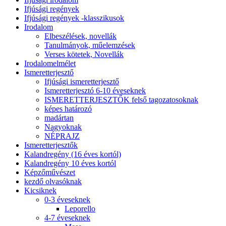
Ifjúsági regények
Ifjúsági regények -klasszikusok
Irodalom
Elbeszélések, novellák
Tanulmányok, műelemzések
Verses kötetek, Novellák
Irodalomelmélet
Ismeretterjesztő
Ifjúsági ismeretterjesztő
Ismeretterjesztó 6-10 éveseknek
ISMERETTERJESZTŐK felső tagozatosoknak
képes határozó
madártan
Nagyoknak
NÉPRAJZ
Ismeretterjesztők
Kalandregény (16 éves kortól)
Kalandregény 10 éves kortól
Képzőművészet
kezdő olvasóknak
Kicsiknek
0-3 éveseknek
Leporello
4-7 éveseknek