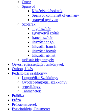
Orosz
Spanyol
Középiskolásoknak
Spanyol könnyített olvasmány
spanyol nyelvtan
Szótárak
angol szótár
Egynyelvű szótár
francia szótár
útiszótár angol
útiszótár francia
útiszótár horvát
útiszótár német
tudástár idegennyelv
Orvosi-egészségügyi tankönyvek
Otthon, lakás
Pedagógiai szakkönyv
Logopédiai Szakkönyv
Óvodapedagógiai szakkönyv
segédkönyv
Tanmenetek
Politika
Próza
Prózaelemzések
Pszichológia, Önismeret