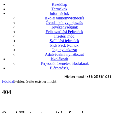
Kezdőlap
Termékek
Információk
Iskolai tankönyvrendelés
Óvodai könyvterjesztés
Tevékenységünk
Felhasználási Feltételek
Fizetési mód
Szállítási feltételek
Pick Pack Pontok
Jogi nyilatkozat
Adatvédelmi nyilatkozat
Iskoláknak
Terjesztői üzenetek iskoláknak
Elérhetőség
Hívjon most!
+36 23 361 051
Főoldal
Fehler: Seite existiert nicht
404