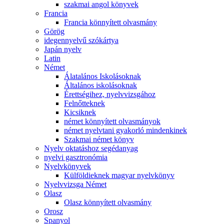
szakmai angol könyvek
Francia
Francia könnyített olvasmány
Görög
idegennyelvű szókártya
Japán nyelv
Latin
Német
Álatalános Iskolásoknak
Általános iskolásoknak
Érettségihez, nyelvvizsgához
Felnőtteknek
Kicsiknek
német könnyített olvasmányok
német nyelvtani gyakorló mindenkinek
Szakmai német könyv
Nyelv oktatáshoz segédanyag
nyelvi gasztronómia
Nyelvkönyvek
Külföldieknek magyar nyelvkönyv
Nyelvvizsga Német
Olasz
Olasz könnyített olvasmány
Orosz
Spanyol