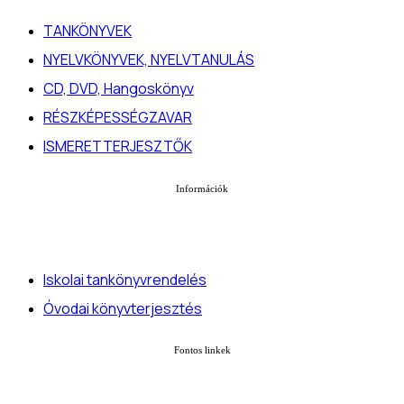
TANKÖNYVEK
NYELVKÖNYVEK, NYELVTANULÁS
CD, DVD, Hangoskönyv
RÉSZKÉPESSÉGZAVAR
ISMERETTERJESZTŐK
Információk
Iskolai tankönyvrendelés
Óvodai könyvterjesztés
Fontos linkek