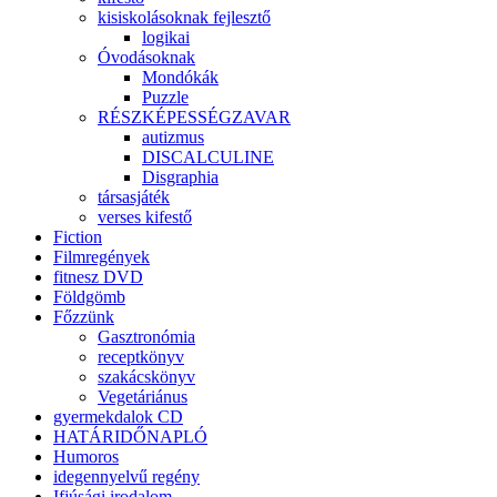
kisiskolásoknak fejlesztő
logikai
Óvodásoknak
Mondókák
Puzzle
RÉSZKÉPESSÉGZAVAR
autizmus
DISCALCULINE
Disgraphia
társasjáték
verses kifestő
Fiction
Filmregények
fitnesz DVD
Földgömb
Főzzünk
Gasztronómia
receptkönyv
szakácskönyv
Vegetáriánus
gyermekdalok CD
HATÁRIDŐNAPLÓ
Humoros
idegennyelvű regény
Ifjúsági irodalom