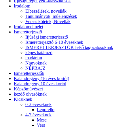
Ifjúsági regények -klasszikusok
Irodalom
Elbeszélések, novellák
Tanulmányok, műelemzések
Verses kötetek, Novellák
Irodalomelmélet
Ismeretterjesztő
Ifjúsági ismeretterjesztő
Ismeretterjesztó 6-10 éveseknek
ISMERETTERJESZTŐK felső tagozatosoknak
képes határozó
madártan
Nagyoknak
NÉPRAJZ
Ismeretterjesztők
Kalandregény (16 éves kortól)
Kalandregény 10 éves kortól
Képzőművészet
kezdő olvasóknak
Kicsiknek
0-3 éveseknek
Leporello
4-7 éveseknek
Mese
Vers