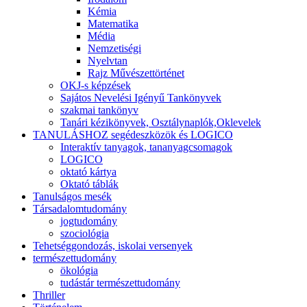
Kémia
Matematika
Média
Nemzetiségi
Nyelvtan
Rajz Művészettörténet
OKJ-s képzések
Sajátos Nevelési Igényű Tankönyvek
szakmai tankönyv
Tanári kézikönyvek, Osztálynaplók,Oklevelek
TANULÁSHOZ segédeszközök és LOGICO
Interaktív tanyagok, tananyagcsomagok
LOGICO
oktató kártya
Oktató táblák
Tanulságos mesék
Társadalomtudomány
jogtudomány
szociológia
Tehetséggondozás, iskolai versenyek
természettudomány
ökológia
tudástár természettudomány
Thriller