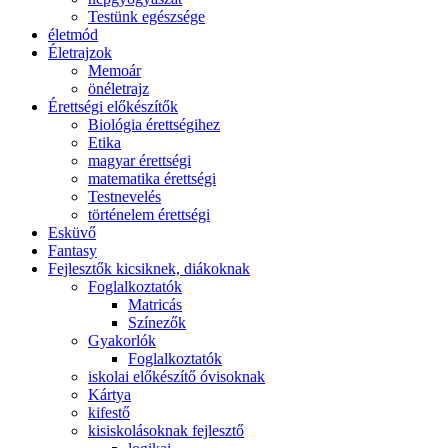
Testünk egészsége
életmód
Életrajzok
Memoár
önéletrajz
Érettségi előkészítők
Biológia érettségihez
Etika
magyar érettségi
matematika érettségi
Testnevelés
történelem érettségi
Esküvő
Fantasy
Fejlesztők kicsiknek, diákoknak
Foglalkoztatók
Matricás
Színezők
Gyakorlók
Foglalkoztatók
iskolai előkészítő óvisoknak
Kártya
kifestő
kisiskolásoknak fejlesztő