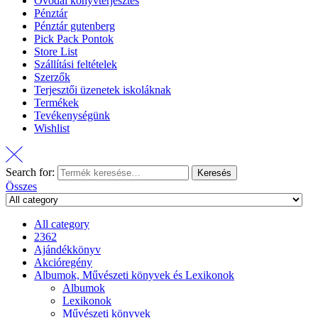
Óvodai könyvterjesztés
Pénztár
Pénztár gutenberg
Pick Pack Pontok
Store List
Szállítási feltételek
Szerzők
Terjesztői üzenetek iskoláknak
Termékek
Tevékenységünk
Wishlist
Search for:
Keresés
Összes
All category
2362
Ajándékkönyv
Akcióregény
Albumok, Művészeti könyvek és Lexikonok
Albumok
Lexikonok
Művészeti könyvek