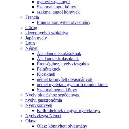
nyelvvizsga angol
Szakmai angol könyv
szakmai angol könyvek
Francia
Francia könnyített olvasmány
Görög
idegennyelvű szókártya
Japán nyelv
Latin
Német
Álatalános Iskolásoknak
Általános iskolásoknak
Érettségihez, nyelvvizsgához
Felnőtteknek
Kicsiknek
német könnyített olvasmányok
német nyelvtani gyakorló mindenkinek
Szakmai német könyv
Nyelv oktatáshoz segédanyag
nyelvi gasztronómia
Nyelvkönyvek
Külföldieknek magyar nyelvkönyv
Nyelvvizsga Német
Olasz
Olasz könnyített olvasmány