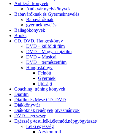
Antikvár könyvek
Antikvár nyelvkönyvek
Babaváróknak és Gyermeknevelés
Babaváróknak
gyermeknevelés
Ballagókönyvek
Books
CD, DVD, Hangoskönyv
DVD – külföldi film
DVD – Magyar rajzfilm
DVD – Musical
DVD – természetfilm
Hangoskönyv
Felnőtt
Gyermek
Ifjúsági
Coaching, tréning könyvek
Diafilm
Diafilm és Mese CD, DVD
Diákkönyvtár
Diákoknak regények,olvasmányok
DVD – egészség
Egészség /testi,lelki,életmód,népgyógyászat/
Lelki egészség
Agykontroll