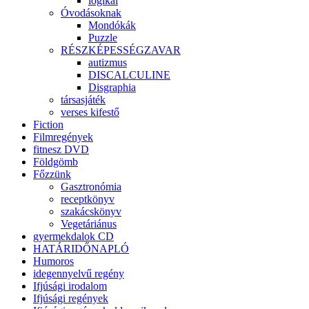
logikai
Óvodásoknak
Mondókák
Puzzle
RÉSZKÉPESSÉGZAVAR
autizmus
DISCALCULINE
Disgraphia
társasjáték
verses kifestő
Fiction
Filmregények
fitnesz DVD
Földgömb
Főzzünk
Gasztronómia
receptkönyv
szakácskönyv
Vegetáriánus
gyermekdalok CD
HATÁRIDŐNAPLÓ
Humoros
idegennyelvű regény
Ifjúsági irodalom
Ifjúsági regények