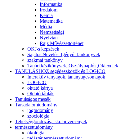
Informatika
Irodalom
Kémia
Matematika
Média
Nemzetiségi
Nyelvtan
Rajz Művészettörténet
OKJ-s képzések
Sajátos Nevelési Igényű Tankönyvek
szakmai tankönyv
Tanári kézikönyvek, Osztálynaplók,Oklevelek
TANULÁSHOZ segédeszközök és LOGICO
Interaktív tanyagok, tananyagcsomagok
LOGICO
oktató kártya
Oktató táblák
Tanulságos mesék
Társadalomtudomány
jogtudomány
szociológia
Tehetséggondozás, iskolai versenyek
természettudomány
ökológia
tudástár természettudomány