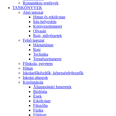
Romantikus regények
TANKÖNYVEK
Alsó tagozat
Hittan és erkölcstan
Írás-helyesírás
Környezetismeret
Olvasás
Rajz, művészetek
Felső tagozat
Háztartástan
Rajz
Technika
Természetismeret
Főiskola, egyetem
Hittan
Iskolaelőkészítők, képességfejlesztők
Iskolai atlaszok
Középiskola
Állampolgári Ismeretek
Biológia
Ének
Erkölcstan
Filozófia
Fizika
Földrajz