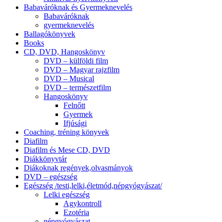
Babaváróknak és Gyermeknevelés
Babaváróknak
gyermeknevelés
Ballagókönyvek
Books
CD, DVD, Hangoskönyv
DVD – külföldi film
DVD – Magyar rajzfilm
DVD – Musical
DVD – természetfilm
Hangoskönyv
Felnőtt
Gyermek
Ifjúsági
Coaching, tréning könyvek
Diafilm
Diafilm és Mese CD, DVD
Diákkönyvtár
Diákoknak regények,olvasmányok
DVD – egészség
Egészség /testi,lelki,életmód,népgyógyászat/
Lelki egészség
Agykontroll
Ezotéria
népgyógyászat