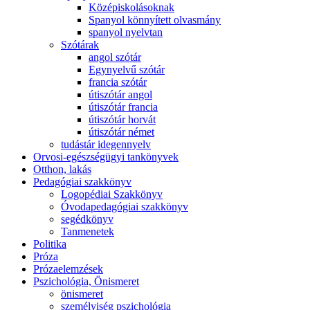
Középiskolásoknak
Spanyol könnyített olvasmány
spanyol nyelvtan
Szótárak
angol szótár
Egynyelvű szótár
francia szótár
útiszótár angol
útiszótár francia
útiszótár horvát
útiszótár német
tudástár idegennyelv
Orvosi-egészségügyi tankönyvek
Otthon, lakás
Pedagógiai szakkönyv
Logopédiai Szakkönyv
Óvodapedagógiai szakkönyv
segédkönyv
Tanmenetek
Politika
Próza
Prózaelemzések
Pszichológia, Önismeret
önismeret
személyiség pszichológia