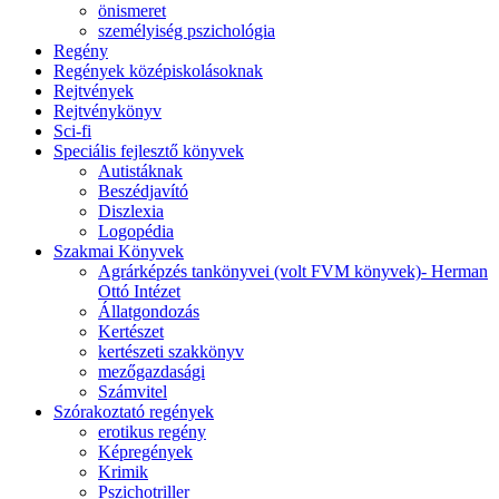
önismeret
személyiség pszichológia
Regény
Regények középiskolásoknak
Rejtvények
Rejtvénykönyv
Sci-fi
Speciális fejlesztő könyvek
Autistáknak
Beszédjavító
Diszlexia
Logopédia
Szakmai Könyvek
Agrárképzés tankönyvei (volt FVM könyvek)- Herman
Ottó Intézet
Állatgondozás
Kertészet
kertészeti szakkönyv
mezőgazdasági
Számvitel
Szórakoztató regények
erotikus regény
Képregények
Krimik
Pszichotriller