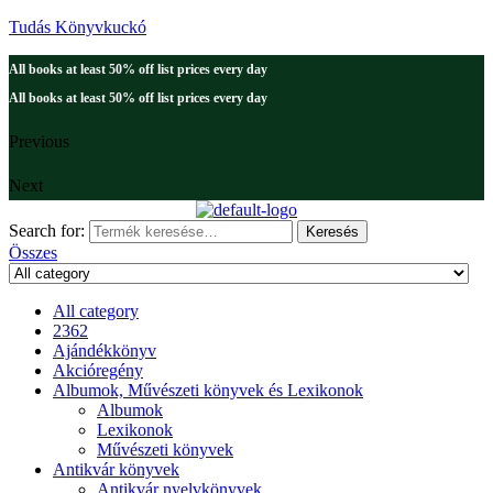
Tudás Könyvkuckó
All books at least 50% off list prices every day
All books at least 50% off list prices every day
Previous
Next
Search for:
Keresés
Összes
All category
2362
Ajándékkönyv
Akcióregény
Albumok, Művészeti könyvek és Lexikonok
Albumok
Lexikonok
Művészeti könyvek
Antikvár könyvek
Antikvár nyelvkönyvek