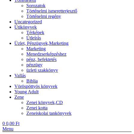
Történelem
Sorozatok
Történelmi ismeretterjesztő
Történelmi regény
Uncategorized
Útikönyvek
Térképek
Útleírás
Üzlet, Pénzügyek,Marketing
Marketing
Menedzserképzéshez
pénz, befektetés
pénzügy
üzleti szakkönyv
Vallás
Biblia
Vöröspöttyös könyvek
Young Adult
Zene
Zenei könyvek,CD
Zenei kotta
Zeneiskolai tankönyvek
0
0,00
Ft
Menu