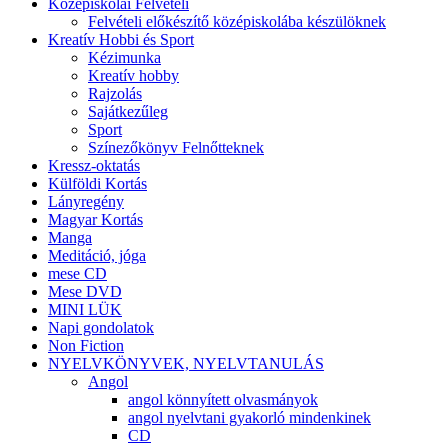
Középiskolai Felvételi
Felvételi előkészítő középiskolába készülöknek
Kreatív Hobbi és Sport
Kézimunka
Kreatív hobby
Rajzolás
Sajátkezűleg
Sport
Színezőkönyv Felnőtteknek
Kressz-oktatás
Külföldi Kortás
Lányregény
Magyar Kortás
Manga
Meditáció, jóga
mese CD
Mese DVD
MINI LÜK
Napi gondolatok
Non Fiction
NYELVKÖNYVEK, NYELVTANULÁS
Angol
angol könnyített olvasmányok
angol nyelvtani gyakorló mindenkinek
CD