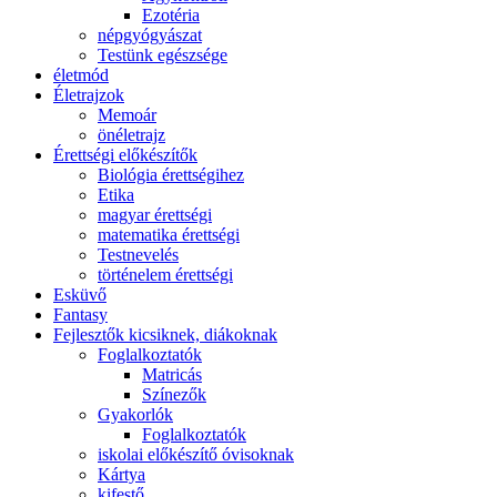
Ezotéria
népgyógyászat
Testünk egészsége
életmód
Életrajzok
Memoár
önéletrajz
Érettségi előkészítők
Biológia érettségihez
Etika
magyar érettségi
matematika érettségi
Testnevelés
történelem érettségi
Esküvő
Fantasy
Fejlesztők kicsiknek, diákoknak
Foglalkoztatók
Matricás
Színezők
Gyakorlók
Foglalkoztatók
iskolai előkészítő óvisoknak
Kártya
kifestő