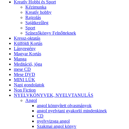
Kreatív Hobbi és Sport
Kézimunka
Kreatív hobby
Rajzolás
Sajátkezűleg
Sport
Színezőkönyv Felnőtteknek
Kressz-oktatás
Külföldi Kortás
Lányregény
Magyar Kortás
Manga
Meditáció, jóga
mese CD
Mese DVD
MINI LÜK
Napi gondolatok
Non Fiction
NYELVKÖNYVEK, NYELVTANULÁS
Angol
angol könnyített olvasmányok
angol nyelvtani gyakorló mindenkinek
CD
nyelvvizsga angol
Szakmai angol könyv