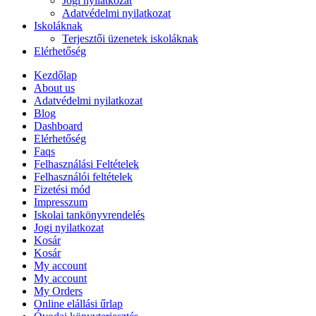
Jogi nyilatkozat
Adatvédelmi nyilatkozat
Iskoláknak
Terjesztői üzenetek iskoláknak
Elérhetőség
Kezdőlap
About us
Adatvédelmi nyilatkozat
Blog
Dashboard
Elérhetőség
Faqs
Felhasználási Feltételek
Felhasználói feltételek
Fizetési mód
Impresszum
Iskolai tankönyvrendelés
Jogi nyilatkozat
Kosár
Kosár
My account
My account
My Orders
Online elállási űrlap