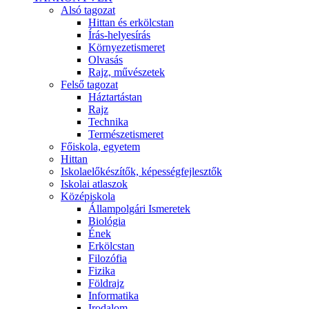
Alsó tagozat
Hittan és erkölcstan
Írás-helyesírás
Környezetismeret
Olvasás
Rajz, művészetek
Felső tagozat
Háztartástan
Rajz
Technika
Természetismeret
Főiskola, egyetem
Hittan
Iskolaelőkészítők, képességfejlesztők
Iskolai atlaszok
Középiskola
Állampolgári Ismeretek
Biológia
Ének
Erkölcstan
Filozófia
Fizika
Földrajz
Informatika
Irodalom