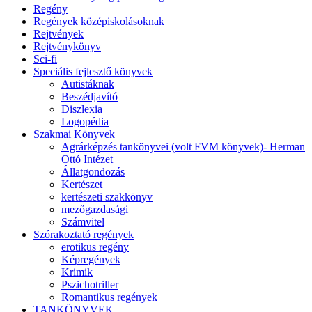
Regény
Regények középiskolásoknak
Rejtvények
Rejtvénykönyv
Sci-fi
Speciális fejlesztő könyvek
Autistáknak
Beszédjavító
Diszlexia
Logopédia
Szakmai Könyvek
Agrárképzés tankönyvei (volt FVM könyvek)- Herman
Ottó Intézet
Állatgondozás
Kertészet
kertészeti szakkönyv
mezőgazdasági
Számvitel
Szórakoztató regények
erotikus regény
Képregények
Krimik
Pszichotriller
Romantikus regények
TANKÖNYVEK