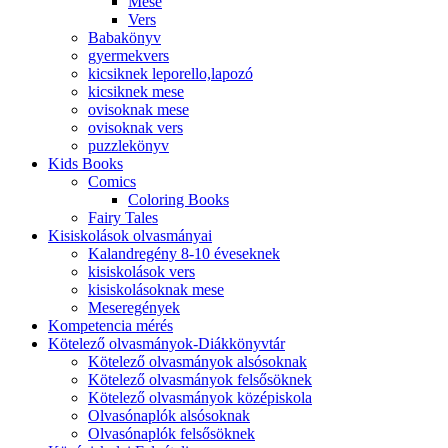
Mese
Vers
Babakönyv
gyermekvers
kicsiknek leporello,lapozó
kicsiknek mese
ovisoknak mese
ovisoknak vers
puzzlekönyv
Kids Books
Comics
Coloring Books
Fairy Tales
Kisiskolások olvasmányai
Kalandregény 8-10 éveseknek
kisiskolások vers
kisiskolásoknak mese
Meseregények
Kompetencia mérés
Kötelező olvasmányok-Diákkönyvtár
Kötelező olvasmányok alsósoknak
Kötelező olvasmányok felsősöknek
Kötelező olvasmányok középiskola
Olvasónaplók alsósoknak
Olvasónaplók felsősöknek