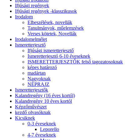
Ifjúsági regények
Ifjúsági regények -klasszikusok
Irodalom
Elbeszélések, novellák
Tanulmányok, műelemzések
Verses kötetek, Novellák
Irodalomelmélet
Ismeretterjesztő
Ifjúsági ismeretterjesztő
Ismeretterjesztó 6-10 éveseknek
ISMERETTERJESZTŐK felső tagozatosoknak
képes határozó
madártan
Nagyoknak
NÉPRAJZ
Ismeretterjesztők
Kalandregény (16 éves kortól)
Kalandregény 10 éves kortól
Képzőművészet
kezdő olvasóknak
Kicsiknek
0-3 éveseknek
Leporello
4-7 éveseknek