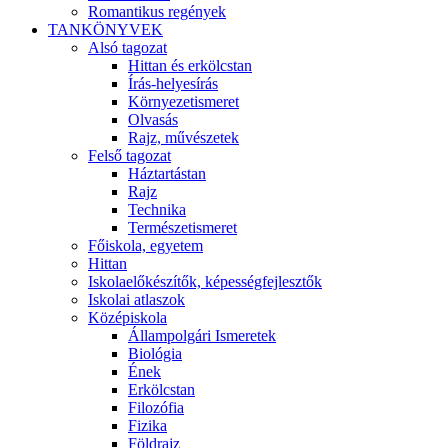
Romantikus regények
TANKÖNYVEK
Alsó tagozat
Hittan és erkölcstan
Írás-helyesírás
Környezetismeret
Olvasás
Rajz, művészetek
Felső tagozat
Háztartástan
Rajz
Technika
Természetismeret
Főiskola, egyetem
Hittan
Iskolaelőkészítők, képességfejlesztők
Iskolai atlaszok
Középiskola
Állampolgári Ismeretek
Biológia
Ének
Erkölcstan
Filozófia
Fizika
Földrajz