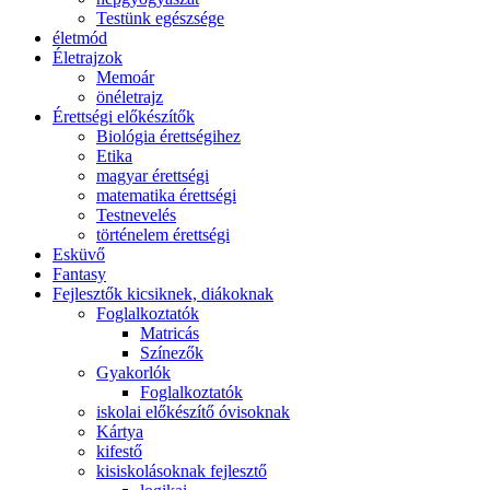
Testünk egészsége
életmód
Életrajzok
Memoár
önéletrajz
Érettségi előkészítők
Biológia érettségihez
Etika
magyar érettségi
matematika érettségi
Testnevelés
történelem érettségi
Esküvő
Fantasy
Fejlesztők kicsiknek, diákoknak
Foglalkoztatók
Matricás
Színezők
Gyakorlók
Foglalkoztatók
iskolai előkészítő óvisoknak
Kártya
kifestő
kisiskolásoknak fejlesztő