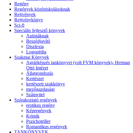
Regény
Regények középiskolásoknak
Rejtvények
Rejtvénykönyv
Sci-fi
Speciális fejlesztő könyvek
Autistáknak
Beszédjavító
Diszlexia
Logopédia
Szakmai Könyvek
Agrárképzés tankönyvei (volt FVM könyvek)- Herman
Ottó Intézet
Állatgondozás
Kertészet
kertészeti szakkönyv
mezőgazdasági
Számvitel
Szórakoztató regények
erotikus regény
Képregények
Krimik
Pszichotriller
Romantikus regények
TANKÖNYVEK