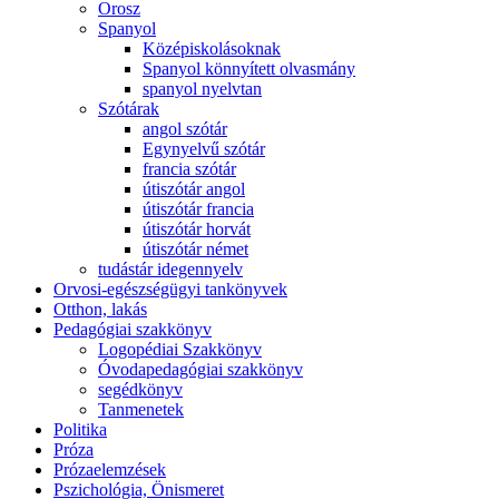
Orosz
Spanyol
Középiskolásoknak
Spanyol könnyített olvasmány
spanyol nyelvtan
Szótárak
angol szótár
Egynyelvű szótár
francia szótár
útiszótár angol
útiszótár francia
útiszótár horvát
útiszótár német
tudástár idegennyelv
Orvosi-egészségügyi tankönyvek
Otthon, lakás
Pedagógiai szakkönyv
Logopédiai Szakkönyv
Óvodapedagógiai szakkönyv
segédkönyv
Tanmenetek
Politika
Próza
Prózaelemzések
Pszichológia, Önismeret