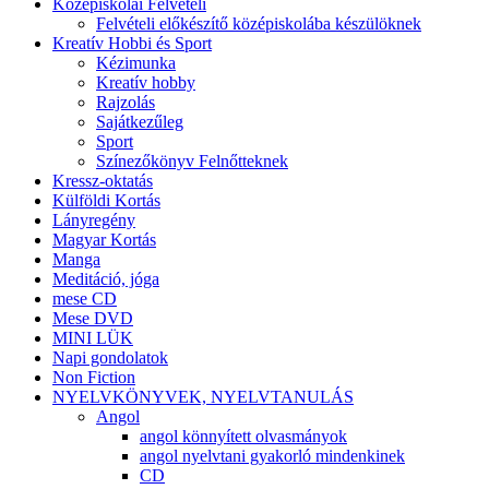
Középiskolai Felvételi
Felvételi előkészítő középiskolába készülöknek
Kreatív Hobbi és Sport
Kézimunka
Kreatív hobby
Rajzolás
Sajátkezűleg
Sport
Színezőkönyv Felnőtteknek
Kressz-oktatás
Külföldi Kortás
Lányregény
Magyar Kortás
Manga
Meditáció, jóga
mese CD
Mese DVD
MINI LÜK
Napi gondolatok
Non Fiction
NYELVKÖNYVEK, NYELVTANULÁS
Angol
angol könnyített olvasmányok
angol nyelvtani gyakorló mindenkinek
CD