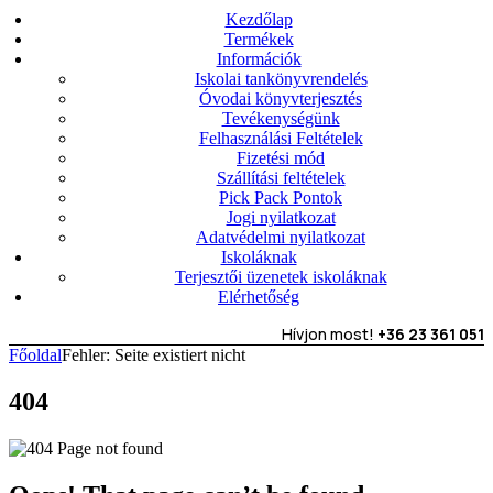
Kezdőlap
Termékek
Információk
Iskolai tankönyvrendelés
Óvodai könyvterjesztés
Tevékenységünk
Felhasználási Feltételek
Fizetési mód
Szállítási feltételek
Pick Pack Pontok
Jogi nyilatkozat
Adatvédelmi nyilatkozat
Iskoláknak
Terjesztői üzenetek iskoláknak
Elérhetőség
Hívjon most!
+36 23 361 051
Főoldal
Fehler: Seite existiert nicht
404