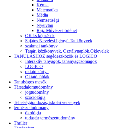
Kémia
Matematika
Média
Nemzetiségi
Nyelvtan
Rajz Művészettörténet
OKJ-s képzések
Sajátos Nevelési Igényű Tankönyvek
szakmai tankönyv
Tanári kézikönyvek, Osztálynaplók,Oklevelek
TANULÁSHOZ segédeszközök és LOGICO
Interaktív tanyagok, tananyagcsomagok
LOGICO
oktató kártya
Oktató táblák
Tanulságos mesék
Társadalomtudomány
jogtudomány
szociológia
Tehetséggondozás, iskolai versenyek
természettudomány
ökológia
tudástár természettudomány
Thriller