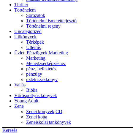
Thriller
Történelem
Sorozatok
Történelmi ismeretterjesztő
Történelmi regény
Uncategorized
Útikönyvek
Térképek
Útleírás
Üzlet, Pénzügyek,Marketing
Marketing
Menedzserképzéshez
pénz, befektetés
pénzügy
üzleti szakkönyv
Vallás
Biblia
Vöröspöttyös könyvek
Young Adult
Zene
Zenei könyvek,CD
Zenei kotta
Zeneiskolai tankönyvek
Keresés
Back to top