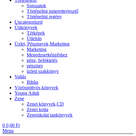
Történelem
Sorozatok
Történelmi ismeretterjesztő
Történelmi regény
Uncategorized
Útikönyvek
Térképek
Útleírás
Üzlet, Pénzügyek,Marketing
Marketing
Menedzserképzéshez
pénz, befektetés
pénzügy
üzleti szakkönyv
Vallás
Biblia
Vöröspöttyös könyvek
Young Adult
Zene
Zenei könyvek,CD
Zenei kotta
Zeneiskolai tankönyvek
0
0,00
Ft
Menu