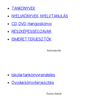
TANKÖNYVEK
NYELVKÖNYVEK, NYELVTANULÁS
CD, DVD, Hangoskönyv
RÉSZKÉPESSÉGZAVAR
ISMERETTERJESZTŐK
Információk
Iskolai tankönyvrendelés
Óvodai könyvterjesztés
Fontos linkek