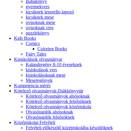
Babakönyv
gyermekvers
kicsiknek leporello,lapozó
kicsiknek mese
ovisoknak mese
ovisoknak vers
puzzlekönyv
Kids Books
Comics
Coloring Books
Fairy Tales
Kisiskolások olvasmányai
Kalandregény 8-10 éveseknek
kisiskolások vers
kisiskolásoknak mese
Meseregények
Kompetencia mérés
Kötelező olvasmányok-Diákkönyvtár
Kötelező olvasmányok alsósoknak
Kötelező olvasmányok felsősöknek
Kötelező olvasmányok középiskola
Olvasónaplók alsósoknak
Olvasónaplók felsősöknek
Középiskolai Felvételi
Felvételi előkészítő középiskolába készülöknek