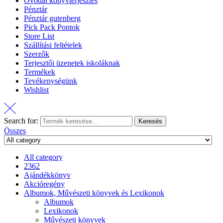
Óvodai könyvterjesztés
Pénztár
Pénztár gutenberg
Pick Pack Pontok
Store List
Szállítási feltételek
Szerzők
Terjesztői üzenetek iskoláknak
Termékek
Tevékenységünk
Wishlist
Search for:
Keresés
Összes
All category
2362
Ajándékkönyv
Akcióregény
Albumok, Művészeti könyvek és Lexikonok
Albumok
Lexikonok
Művészeti könyvek