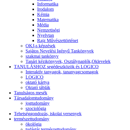
Informatika
Irodalom
Kémia
Matematika
Média
Nemzetiségi
Nyelvtan
Rajz Művészettörténet
OKJ-s képzések
Sajátos Nevelési Igényű Tankönyvek
szakmai tankönyv
Tanári kézikönyvek, Osztálynaplók,Oklevelek
TANULÁSHOZ segédeszközök és LOGICO
Interaktív tanyagok, tananyagcsomagok
LOGICO
oktató kártya
Oktató táblák
Tanulságos mesék
Társadalomtudomány
jogtudomány
szociológia
Tehetséggondozás, iskolai versenyek
természettudomány
ökológia
tudástár természettudomány