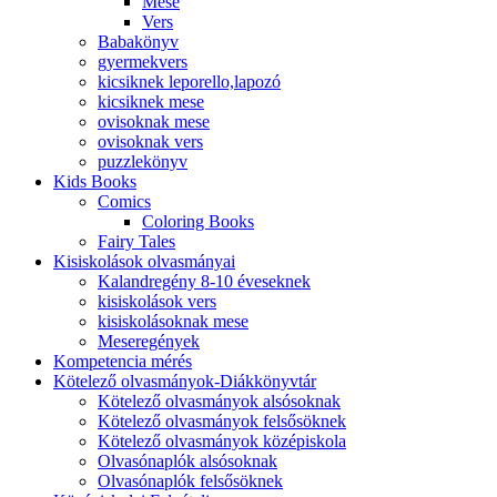
Mese
Vers
Babakönyv
gyermekvers
kicsiknek leporello,lapozó
kicsiknek mese
ovisoknak mese
ovisoknak vers
puzzlekönyv
Kids Books
Comics
Coloring Books
Fairy Tales
Kisiskolások olvasmányai
Kalandregény 8-10 éveseknek
kisiskolások vers
kisiskolásoknak mese
Meseregények
Kompetencia mérés
Kötelező olvasmányok-Diákkönyvtár
Kötelező olvasmányok alsósoknak
Kötelező olvasmányok felsősöknek
Kötelező olvasmányok középiskola
Olvasónaplók alsósoknak
Olvasónaplók felsősöknek