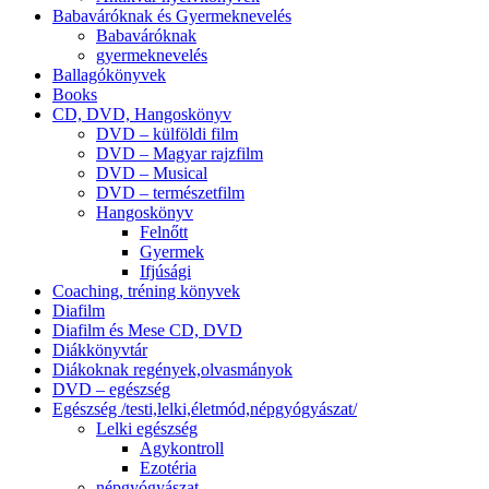
Babaváróknak és Gyermeknevelés
Babaváróknak
gyermeknevelés
Ballagókönyvek
Books
CD, DVD, Hangoskönyv
DVD – külföldi film
DVD – Magyar rajzfilm
DVD – Musical
DVD – természetfilm
Hangoskönyv
Felnőtt
Gyermek
Ifjúsági
Coaching, tréning könyvek
Diafilm
Diafilm és Mese CD, DVD
Diákkönyvtár
Diákoknak regények,olvasmányok
DVD – egészség
Egészség /testi,lelki,életmód,népgyógyászat/
Lelki egészség
Agykontroll
Ezotéria
népgyógyászat