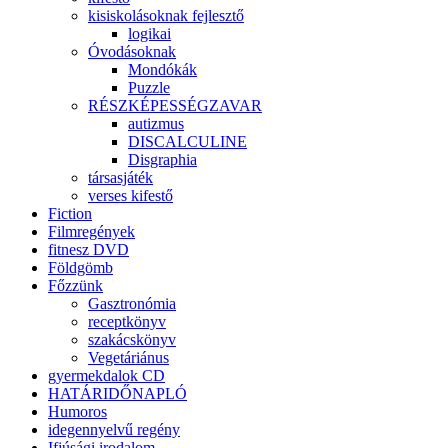
kisiskolásoknak fejlesztő
logikai
Óvodásoknak
Mondókák
Puzzle
RÉSZKÉPESSÉGZAVAR
autizmus
DISCALCULINE
Disgraphia
társasjáték
verses kifestő
Fiction
Filmregények
fitnesz DVD
Földgömb
Főzzünk
Gasztronómia
receptkönyv
szakácskönyv
Vegetáriánus
gyermekdalok CD
HATÁRIDŐNAPLÓ
Humoros
idegennyelvű regény
Ifjúsági irodalom