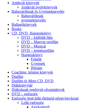
Antikvár könyvek
Antikvár nyelvkönyvek
Babaváróknak és Gyermeknevelés
Babaváróknak
gyermeknevelés
Ballagókönyvek
Books
CD, DVD, Hangoskönyv
DVD – külföldi film
DVD – Magyar rajzfilm
DVD – Musical
DVD – természetfilm
Hangoskönyv
Felnőtt
Gyermek
Ifjúsági
Coaching, tréning könyvek
Diafilm
Diafilm és Mese CD, DVD
Diákkönyvtár
Diákoknak regények,olvasmányok
DVD – egészség
Egészség /testi,lelki,életmód,népgyógyászat/
Lelki egészség
Agykontroll