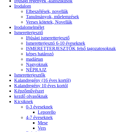
Ifjúsági regények -klasszikusok
Irodalom
Elbeszélések, novellák
Tanulmányok, műelemzések
Verses kötetek, Novellák
Irodalomelmélet
Ismeretterjesztő
Ifjúsági ismeretterjesztő
Ismeretterjesztó 6-10 éveseknek
ISMERETTERJESZTŐK felső tagozatosoknak
képes határozó
madártan
Nagyoknak
NÉPRAJZ
Ismeretterjesztők
Kalandregény (16 éves kortól)
Kalandregény 10 éves kortól
Képzőművészet
kezdő olvasóknak
Kicsiknek
0-3 éveseknek
Leporello
4-7 éveseknek
Mese
Vers