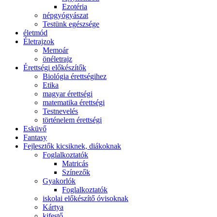
Ezotéria
népgyógyászat
Testünk egészsége
életmód
Életrajzok
Memoár
önéletrajz
Érettségi előkészítők
Biológia érettségihez
Etika
magyar érettségi
matematika érettségi
Testnevelés
történelem érettségi
Esküvő
Fantasy
Fejlesztők kicsiknek, diákoknak
Foglalkoztatók
Matricás
Színezők
Gyakorlók
Foglalkoztatók
iskolai előkészítő óvisoknak
Kártya
kifestő