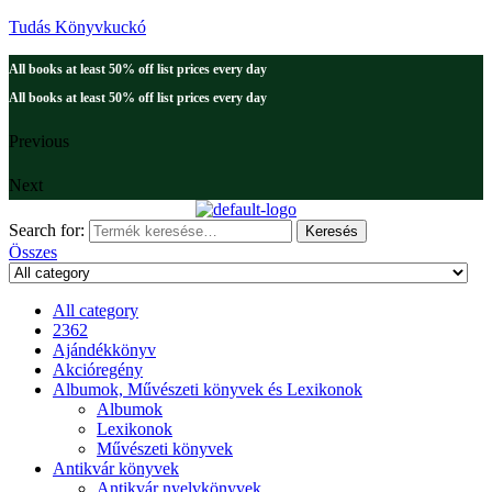
Tudás Könyvkuckó
All books at least 50% off list prices every day
All books at least 50% off list prices every day
Previous
Next
Search for:
Keresés
Összes
All category
2362
Ajándékkönyv
Akcióregény
Albumok, Művészeti könyvek és Lexikonok
Albumok
Lexikonok
Művészeti könyvek
Antikvár könyvek
Antikvár nyelvkönyvek