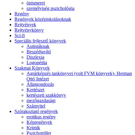
önismeret
személyiség pszichológia
Regény
Regények középiskolásoknak
Rejtvények
Rejtvénykönyv
Sci-fi
Speciális fejlesztő könyvek
Autistáknak
Beszédjavító
Diszlexia
Logopédia
Szakmai Könyvek
Agrárképzés tankönyvei (volt FVM könyvek)- Herman
Ottó Intézet
Állatgondozás
Kertészet
kertészeti szakkönyv
mezőgazdasági
Számvitel
Szórakoztató regények
erotikus regény
Képregények
Krimik
Pszichotriller