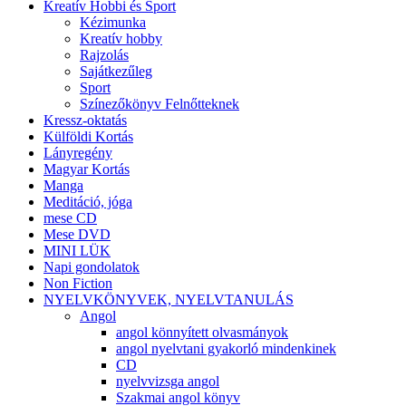
Kreatív Hobbi és Sport
Kézimunka
Kreatív hobby
Rajzolás
Sajátkezűleg
Sport
Színezőkönyv Felnőtteknek
Kressz-oktatás
Külföldi Kortás
Lányregény
Magyar Kortás
Manga
Meditáció, jóga
mese CD
Mese DVD
MINI LÜK
Napi gondolatok
Non Fiction
NYELVKÖNYVEK, NYELVTANULÁS
Angol
angol könnyített olvasmányok
angol nyelvtani gyakorló mindenkinek
CD
nyelvvizsga angol
Szakmai angol könyv