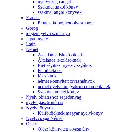
nyelvvizsga angol
Szakmai angol könyv
szakmai angol könyvek
Francia
Francia könnyített olvasmány
Görög
idegennyelvű szókártya
Japán nyelv
Latin
Német
Álatalános Iskolásoknak
Általános iskolásoknak
Érettségihez, nyelvvizsgához
Felnőtteknek
Kicsiknek
német könnyített olvasmányok
német nyelvtani gyakorló mindenkinek
Szakmai német könyv
Nyelv oktatáshoz segédanyag
nyelvi gasztronómia
Nyelvkönyvek
Külföldieknek magyar nyelvkönyv
Nyelvvizsga Német
Olasz
Olasz könnyített olvasmány