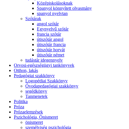
Középiskolásoknak
Spanyol könnyített olvasmány
spanyol nyelvtan
Szótárak
angol szótár
Egynyelvű szótár
francia szótár
útiszótár angol
útiszótár francia
útiszótár horvát
útiszótár német
tudástár idegennyelv
Orvosi-egészségügyi tankönyvek
Otthon, lakás
Pedagógiai szakkönyv
Logopédiai Szakkönyv
Óvodapedagógiai szakkönyv
segédkönyv
Tanmenetek
Politika
Próza
Prózaelemzések
Pszichológia, Önismeret
önismeret
személyiség pszichológia