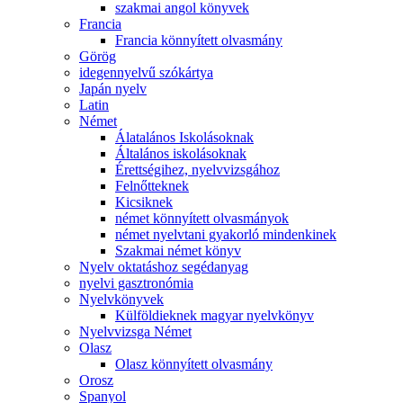
szakmai angol könyvek
Francia
Francia könnyített olvasmány
Görög
idegennyelvű szókártya
Japán nyelv
Latin
Német
Álatalános Iskolásoknak
Általános iskolásoknak
Érettségihez, nyelvvizsgához
Felnőtteknek
Kicsiknek
német könnyített olvasmányok
német nyelvtani gyakorló mindenkinek
Szakmai német könyv
Nyelv oktatáshoz segédanyag
nyelvi gasztronómia
Nyelvkönyvek
Külföldieknek magyar nyelvkönyv
Nyelvvizsga Német
Olasz
Olasz könnyített olvasmány
Orosz
Spanyol