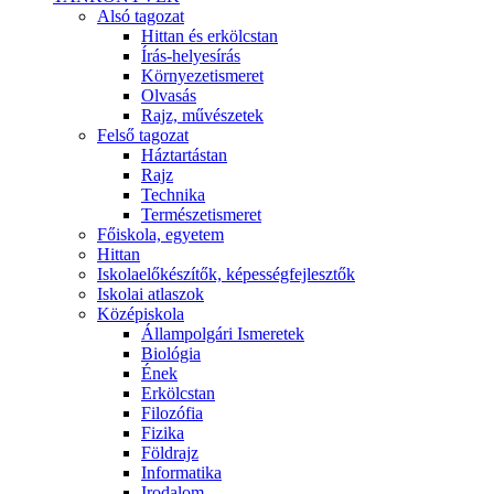
Alsó tagozat
Hittan és erkölcstan
Írás-helyesírás
Környezetismeret
Olvasás
Rajz, művészetek
Felső tagozat
Háztartástan
Rajz
Technika
Természetismeret
Főiskola, egyetem
Hittan
Iskolaelőkészítők, képességfejlesztők
Iskolai atlaszok
Középiskola
Állampolgári Ismeretek
Biológia
Ének
Erkölcstan
Filozófia
Fizika
Földrajz
Informatika
Irodalom