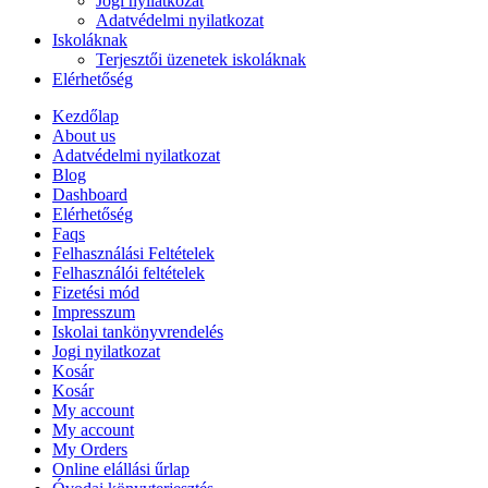
Jogi nyilatkozat
Adatvédelmi nyilatkozat
Iskoláknak
Terjesztői üzenetek iskoláknak
Elérhetőség
Kezdőlap
About us
Adatvédelmi nyilatkozat
Blog
Dashboard
Elérhetőség
Faqs
Felhasználási Feltételek
Felhasználói feltételek
Fizetési mód
Impresszum
Iskolai tankönyvrendelés
Jogi nyilatkozat
Kosár
Kosár
My account
My account
My Orders
Online elállási űrlap