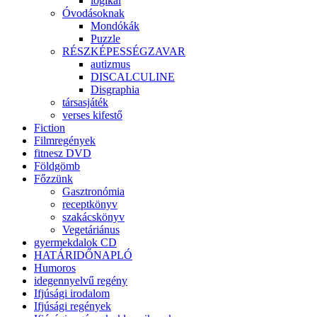
logikai
Óvodásoknak
Mondókák
Puzzle
RÉSZKÉPESSÉGZAVAR
autizmus
DISCALCULINE
Disgraphia
társasjáték
verses kifestő
Fiction
Filmregények
fitnesz DVD
Földgömb
Főzzünk
Gasztronómia
receptkönyv
szakácskönyv
Vegetáriánus
gyermekdalok CD
HATÁRIDŐNAPLÓ
Humoros
idegennyelvű regény
Ifjúsági irodalom
Ifjúsági regények