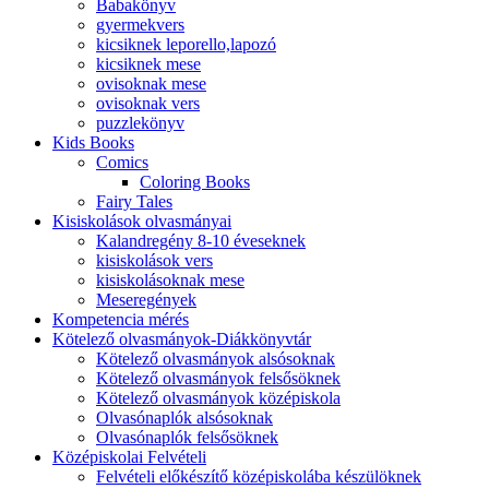
Babakönyv
gyermekvers
kicsiknek leporello,lapozó
kicsiknek mese
ovisoknak mese
ovisoknak vers
puzzlekönyv
Kids Books
Comics
Coloring Books
Fairy Tales
Kisiskolások olvasmányai
Kalandregény 8-10 éveseknek
kisiskolások vers
kisiskolásoknak mese
Meseregények
Kompetencia mérés
Kötelező olvasmányok-Diákkönyvtár
Kötelező olvasmányok alsósoknak
Kötelező olvasmányok felsősöknek
Kötelező olvasmányok középiskola
Olvasónaplók alsósoknak
Olvasónaplók felsősöknek
Középiskolai Felvételi
Felvételi előkészítő középiskolába készülöknek