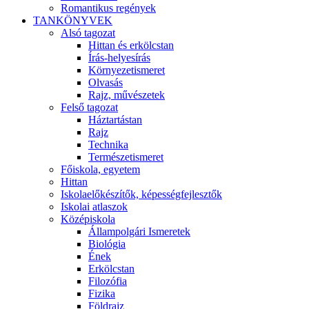
Romantikus regények
TANKÖNYVEK
Alsó tagozat
Hittan és erkölcstan
Írás-helyesírás
Környezetismeret
Olvasás
Rajz, művészetek
Felső tagozat
Háztartástan
Rajz
Technika
Természetismeret
Főiskola, egyetem
Hittan
Iskolaelőkészítők, képességfejlesztők
Iskolai atlaszok
Középiskola
Állampolgári Ismeretek
Biológia
Ének
Erkölcstan
Filozófia
Fizika
Földrajz