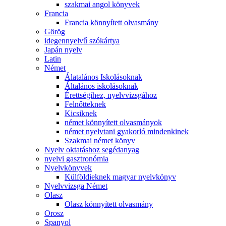
szakmai angol könyvek
Francia
Francia könnyített olvasmány
Görög
idegennyelvű szókártya
Japán nyelv
Latin
Német
Álatalános Iskolásoknak
Általános iskolásoknak
Érettségihez, nyelvvizsgához
Felnőtteknek
Kicsiknek
német könnyített olvasmányok
német nyelvtani gyakorló mindenkinek
Szakmai német könyv
Nyelv oktatáshoz segédanyag
nyelvi gasztronómia
Nyelvkönyvek
Külföldieknek magyar nyelvkönyv
Nyelvvizsga Német
Olasz
Olasz könnyített olvasmány
Orosz
Spanyol