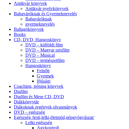
Antikvár könyvek
Antikvár nyelvkönyvek
Babaváróknak és Gyermeknevelés
Babaváróknak
gyermeknevelés
Ballagókönyvek
Books
CD, DVD, Hangoskönyv
DVD – külföldi film
DVD – Magyar rajzfilm
DVD – Musical
DVD – természetfilm
Hangoskönyv
Felnőtt
Gyermek
Ifjúsági
Coaching, tréning könyvek
Diafilm
Diafilm és Mese CD, DVD
Diákkönyvtár
Diákoknak regények,olvasmányok
DVD – egészség
Egészség /testi,lelki,életmód,népgyógyászat/
Lelki egészség
Agykontroll