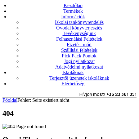
Kezdőlap
Termékek
Információk
Iskolai tankönyvrendelés
Óvodai könyvterjesztés
Tevékenységünk
Felhasználási Feltételek
Fizetési mód
Szállítási feltételek
Pick Pack Pontok
Jogi nyilatkozat
Adatvédelmi nyilatkozat
Iskoláknak
Terjesztői üzenetek iskoláknak
Elérhetőség
Hívjon most!
+36 23 361 051
Főoldal
Fehler: Seite existiert nicht
404