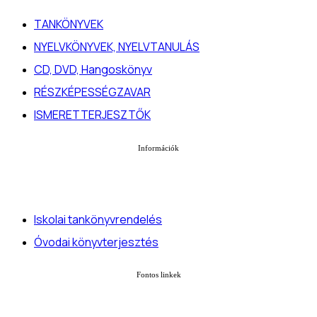
TANKÖNYVEK
NYELVKÖNYVEK, NYELVTANULÁS
CD, DVD, Hangoskönyv
RÉSZKÉPESSÉGZAVAR
ISMERETTERJESZTŐK
Információk
Iskolai tankönyvrendelés
Óvodai könyvterjesztés
Fontos linkek