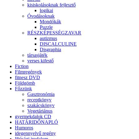
kisiskolásoknak fejlesztő
logikai
Óvodásoknak
Mondókák
Puzzle
RÉSZKÉPESSÉGZAVAR
autizmus
DISCALCULINE
Disgraphia
társasjáték
verses kifestő
Fiction
Filmregények
fitnesz DVD
Földgömb
Főzzünk
Gasztronómia
receptkönyv
szakácskönyv
Vegetáriánus
gyermekdalok CD
HATÁRIDŐNAPLÓ
Humoros
idegennyelvű regény
Ifjúsági irodalom