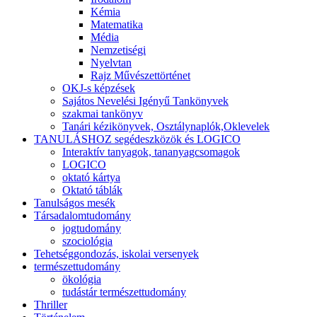
Kémia
Matematika
Média
Nemzetiségi
Nyelvtan
Rajz Művészettörténet
OKJ-s képzések
Sajátos Nevelési Igényű Tankönyvek
szakmai tankönyv
Tanári kézikönyvek, Osztálynaplók,Oklevelek
TANULÁSHOZ segédeszközök és LOGICO
Interaktív tanyagok, tananyagcsomagok
LOGICO
oktató kártya
Oktató táblák
Tanulságos mesék
Társadalomtudomány
jogtudomány
szociológia
Tehetséggondozás, iskolai versenyek
természettudomány
ökológia
tudástár természettudomány
Thriller