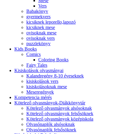
Mese
Vers
Babakönyv
gyermekvers
kicsiknek leporello,lapozó
kicsiknek mese
ovisoknak mese
ovisoknak vers
puzzlekönyv
Kids Books
Comics
Coloring Books
Fairy Tales
Kisiskolások olvasmányai
Kalandregény 8-10 éveseknek
kisiskolások vers
kisiskolásoknak mese
Meseregények
Kompetencia mérés
Kötelező olvasmányok-Diákkönyvtár
Kötelező olvasmányok alsósoknak
Kötelező olvasmányok felsősöknek
Kötelező olvasmányok középiskola
Olvasónaplók alsósoknak
Olvasónaplók felsősöknek