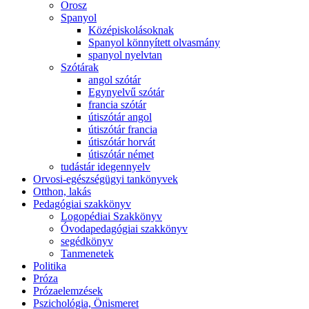
Orosz
Spanyol
Középiskolásoknak
Spanyol könnyített olvasmány
spanyol nyelvtan
Szótárak
angol szótár
Egynyelvű szótár
francia szótár
útiszótár angol
útiszótár francia
útiszótár horvát
útiszótár német
tudástár idegennyelv
Orvosi-egészségügyi tankönyvek
Otthon, lakás
Pedagógiai szakkönyv
Logopédiai Szakkönyv
Óvodapedagógiai szakkönyv
segédkönyv
Tanmenetek
Politika
Próza
Prózaelemzések
Pszichológia, Önismeret