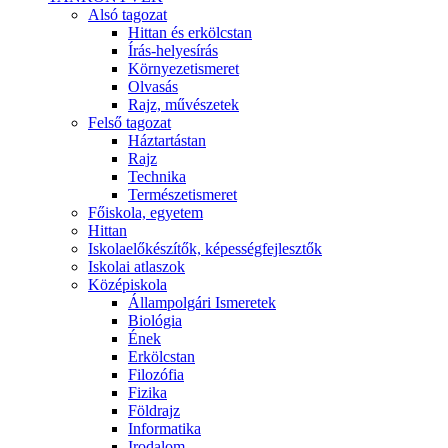
Alsó tagozat
Hittan és erkölcstan
Írás-helyesírás
Környezetismeret
Olvasás
Rajz, művészetek
Felső tagozat
Háztartástan
Rajz
Technika
Természetismeret
Főiskola, egyetem
Hittan
Iskolaelőkészítők, képességfejlesztők
Iskolai atlaszok
Középiskola
Állampolgári Ismeretek
Biológia
Ének
Erkölcstan
Filozófia
Fizika
Földrajz
Informatika
Irodalom