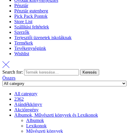
Óvodai könyvterjesztés
Pénztár
Pénztár gutenberg
Pick Pack Pontok
Store List
Szállítási feltételek
Szerzők
Terjesztői üzenetek iskoláknak
Termékek
Tevékenységünk
Wishlist
Search for:
Keresés
Összes
All category
2362
Ajándékkönyv
Akcióregény
Albumok, Művészeti könyvek és Lexikonok
Albumok
Lexikonok
Művészeti könyvek