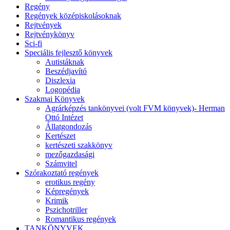
Regény
Regények középiskolásoknak
Rejtvények
Rejtvénykönyv
Sci-fi
Speciális fejlesztő könyvek
Autistáknak
Beszédjavító
Diszlexia
Logopédia
Szakmai Könyvek
Agrárképzés tankönyvei (volt FVM könyvek)- Herman
Ottó Intézet
Állatgondozás
Kertészet
kertészeti szakkönyv
mezőgazdasági
Számvitel
Szórakoztató regények
erotikus regény
Képregények
Krimik
Pszichotriller
Romantikus regények
TANKÖNYVEK