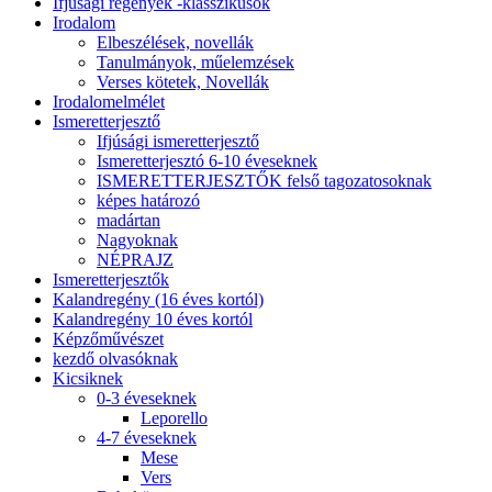
Ifjúsági regények -klasszikusok
Irodalom
Elbeszélések, novellák
Tanulmányok, műelemzések
Verses kötetek, Novellák
Irodalomelmélet
Ismeretterjesztő
Ifjúsági ismeretterjesztő
Ismeretterjesztó 6-10 éveseknek
ISMERETTERJESZTŐK felső tagozatosoknak
képes határozó
madártan
Nagyoknak
NÉPRAJZ
Ismeretterjesztők
Kalandregény (16 éves kortól)
Kalandregény 10 éves kortól
Képzőművészet
kezdő olvasóknak
Kicsiknek
0-3 éveseknek
Leporello
4-7 éveseknek
Mese
Vers