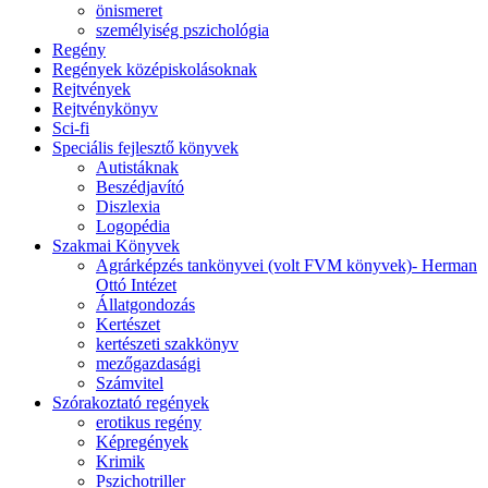
önismeret
személyiség pszichológia
Regény
Regények középiskolásoknak
Rejtvények
Rejtvénykönyv
Sci-fi
Speciális fejlesztő könyvek
Autistáknak
Beszédjavító
Diszlexia
Logopédia
Szakmai Könyvek
Agrárképzés tankönyvei (volt FVM könyvek)- Herman
Ottó Intézet
Állatgondozás
Kertészet
kertészeti szakkönyv
mezőgazdasági
Számvitel
Szórakoztató regények
erotikus regény
Képregények
Krimik
Pszichotriller