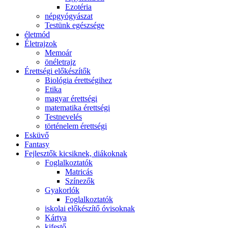
Ezotéria
népgyógyászat
Testünk egészsége
életmód
Életrajzok
Memoár
önéletrajz
Érettségi előkészítők
Biológia érettségihez
Etika
magyar érettségi
matematika érettségi
Testnevelés
történelem érettségi
Esküvő
Fantasy
Fejlesztők kicsiknek, diákoknak
Foglalkoztatók
Matricás
Színezők
Gyakorlók
Foglalkoztatók
iskolai előkészítő óvisoknak
Kártya
kifestő