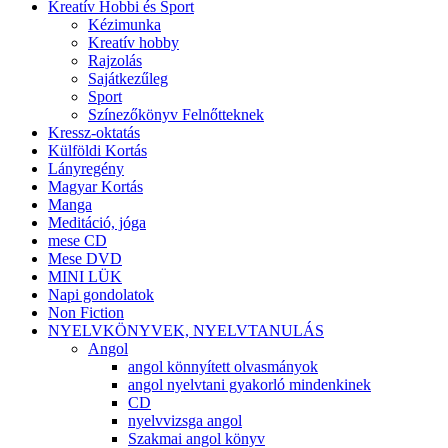
Kreatív Hobbi és Sport
Kézimunka
Kreatív hobby
Rajzolás
Sajátkezűleg
Sport
Színezőkönyv Felnőtteknek
Kressz-oktatás
Külföldi Kortás
Lányregény
Magyar Kortás
Manga
Meditáció, jóga
mese CD
Mese DVD
MINI LÜK
Napi gondolatok
Non Fiction
NYELVKÖNYVEK, NYELVTANULÁS
Angol
angol könnyített olvasmányok
angol nyelvtani gyakorló mindenkinek
CD
nyelvvizsga angol
Szakmai angol könyv