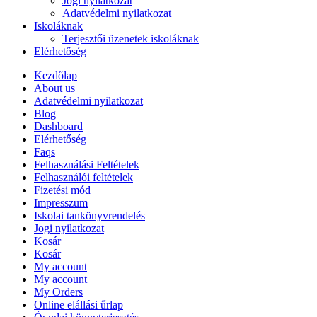
Jogi nyilatkozat
Adatvédelmi nyilatkozat
Iskoláknak
Terjesztői üzenetek iskoláknak
Elérhetőség
Kezdőlap
About us
Adatvédelmi nyilatkozat
Blog
Dashboard
Elérhetőség
Faqs
Felhasználási Feltételek
Felhasználói feltételek
Fizetési mód
Impresszum
Iskolai tankönyvrendelés
Jogi nyilatkozat
Kosár
Kosár
My account
My account
My Orders
Online elállási űrlap