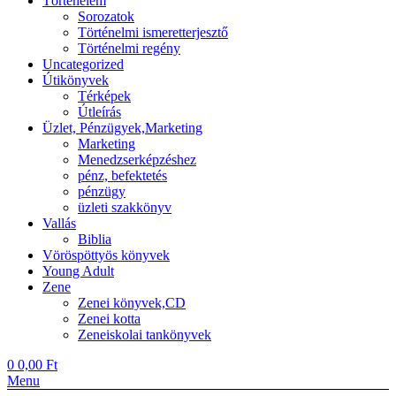
Történelem
Sorozatok
Történelmi ismeretterjesztő
Történelmi regény
Uncategorized
Útikönyvek
Térképek
Útleírás
Üzlet, Pénzügyek,Marketing
Marketing
Menedzserképzéshez
pénz, befektetés
pénzügy
üzleti szakkönyv
Vallás
Biblia
Vöröspöttyös könyvek
Young Adult
Zene
Zenei könyvek,CD
Zenei kotta
Zeneiskolai tankönyvek
0
0,00
Ft
Menu