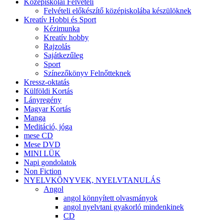
Középiskolai Felvételi
Felvételi előkészítő középiskolába készülöknek
Kreatív Hobbi és Sport
Kézimunka
Kreatív hobby
Rajzolás
Sajátkezűleg
Sport
Színezőkönyv Felnőtteknek
Kressz-oktatás
Külföldi Kortás
Lányregény
Magyar Kortás
Manga
Meditáció, jóga
mese CD
Mese DVD
MINI LÜK
Napi gondolatok
Non Fiction
NYELVKÖNYVEK, NYELVTANULÁS
Angol
angol könnyített olvasmányok
angol nyelvtani gyakorló mindenkinek
CD