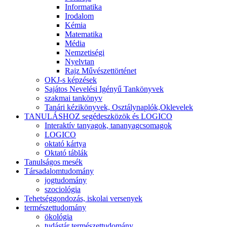
Informatika
Irodalom
Kémia
Matematika
Média
Nemzetiségi
Nyelvtan
Rajz Művészettörténet
OKJ-s képzések
Sajátos Nevelési Igényű Tankönyvek
szakmai tankönyv
Tanári kézikönyvek, Osztálynaplók,Oklevelek
TANULÁSHOZ segédeszközök és LOGICO
Interaktív tanyagok, tananyagcsomagok
LOGICO
oktató kártya
Oktató táblák
Tanulságos mesék
Társadalomtudomány
jogtudomány
szociológia
Tehetséggondozás, iskolai versenyek
természettudomány
ökológia
tudástár természettudomány