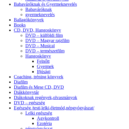
Babaváróknak és Gyermeknevelés
Babaváróknak
gyermeknevelés
Ballagókönyvek
Books
CD, DVD, Hangoskönyv
DVD – külföldi film
DVD – Magyar rajzfilm
DVD – Musical
DVD – természetfilm
Hangoskönyv
Felnőtt
Gyermek
Ifjúsági
Coaching, tréning könyvek
Diafilm
Diafilm és Mese CD, DVD
Diákkönyvtár
Diákoknak regények,olvasmányok
DVD – egészség
Egészség /testi,lelki,életmód,népgyógyászat/
Lelki egészség
Agykontroll
Ezotéria
népgyógyászat