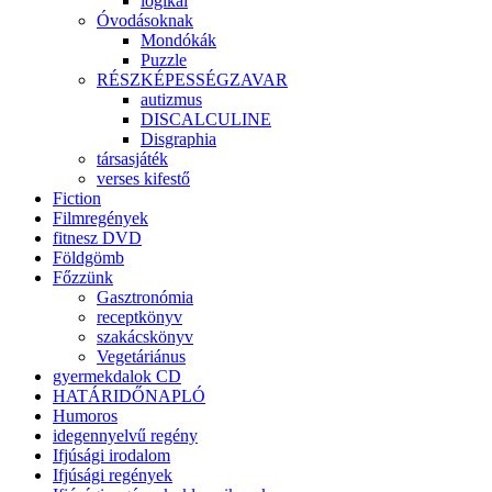
logikai
Óvodásoknak
Mondókák
Puzzle
RÉSZKÉPESSÉGZAVAR
autizmus
DISCALCULINE
Disgraphia
társasjáték
verses kifestő
Fiction
Filmregények
fitnesz DVD
Földgömb
Főzzünk
Gasztronómia
receptkönyv
szakácskönyv
Vegetáriánus
gyermekdalok CD
HATÁRIDŐNAPLÓ
Humoros
idegennyelvű regény
Ifjúsági irodalom
Ifjúsági regények