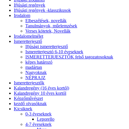
Ifjúsági regények
Ifjúsági regények -klasszikusok
Irodalom
Elbeszélések, novellák
Tanulmányok, műelemzések
Verses kötetek, Novellák
Irodalomelmélet
Ismeretterjesztő
Ifjúsági ismeretterjesztő
Ismeretterjesztó 6-10 éveseknek
ISMERETTERJESZTŐK felső tagozatosoknak
képes határozó
madártan
Nagyoknak
NÉPRAJZ
Ismeretterjesztők
Kalandregény (16 éves kortól)
Kalandregény 10 éves kortól
Képzőművészet
kezdő olvasóknak
Kicsiknek
0-3 éveseknek
Leporello
4-7 éveseknek