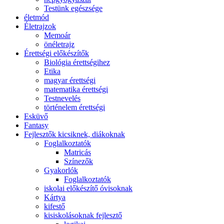
Testünk egészsége
életmód
Életrajzok
Memoár
önéletrajz
Érettségi előkészítők
Biológia érettségihez
Etika
magyar érettségi
matematika érettségi
Testnevelés
történelem érettségi
Esküvő
Fantasy
Fejlesztők kicsiknek, diákoknak
Foglalkoztatók
Matricás
Színezők
Gyakorlók
Foglalkoztatók
iskolai előkészítő óvisoknak
Kártya
kifestő
kisiskolásoknak fejlesztő