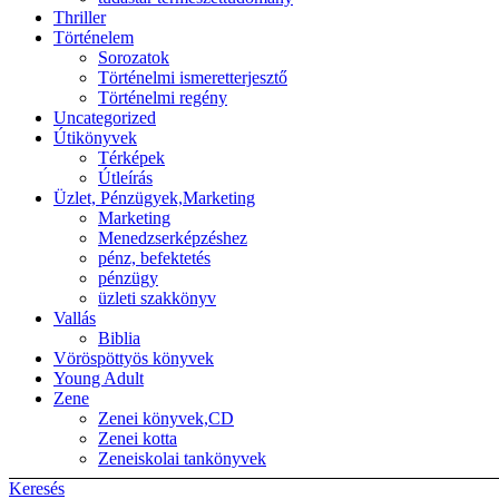
Thriller
Történelem
Sorozatok
Történelmi ismeretterjesztő
Történelmi regény
Uncategorized
Útikönyvek
Térképek
Útleírás
Üzlet, Pénzügyek,Marketing
Marketing
Menedzserképzéshez
pénz, befektetés
pénzügy
üzleti szakkönyv
Vallás
Biblia
Vöröspöttyös könyvek
Young Adult
Zene
Zenei könyvek,CD
Zenei kotta
Zeneiskolai tankönyvek
Keresés
Back to top