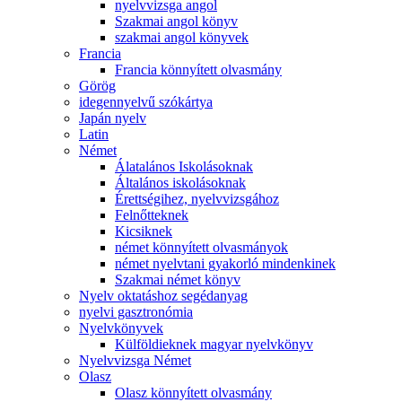
nyelvvizsga angol
Szakmai angol könyv
szakmai angol könyvek
Francia
Francia könnyített olvasmány
Görög
idegennyelvű szókártya
Japán nyelv
Latin
Német
Álatalános Iskolásoknak
Általános iskolásoknak
Érettségihez, nyelvvizsgához
Felnőtteknek
Kicsiknek
német könnyített olvasmányok
német nyelvtani gyakorló mindenkinek
Szakmai német könyv
Nyelv oktatáshoz segédanyag
nyelvi gasztronómia
Nyelvkönyvek
Külföldieknek magyar nyelvkönyv
Nyelvvizsga Német
Olasz
Olasz könnyített olvasmány