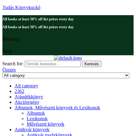
Tudás Könyvkuckó
All books at least 50% off list prices every day
All books at least 50% off list prices every day
Previous
Next
Search for:
Keresés
Összes
All category
2362
Ajándékkönyv
Akcióregény
Albumok, Művészeti könyvek és Lexikonok
Albumok
Lexikonok
Művészeti könyvek
Antikvár könyvek
Antikvár nyelvkönyvek