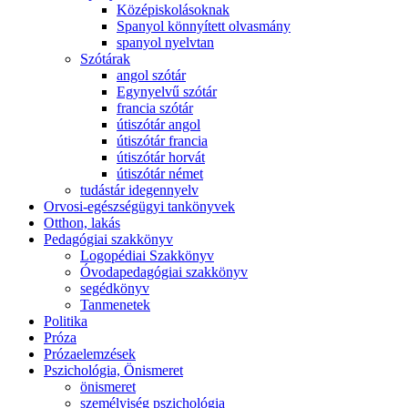
Középiskolásoknak
Spanyol könnyített olvasmány
spanyol nyelvtan
Szótárak
angol szótár
Egynyelvű szótár
francia szótár
útiszótár angol
útiszótár francia
útiszótár horvát
útiszótár német
tudástár idegennyelv
Orvosi-egészségügyi tankönyvek
Otthon, lakás
Pedagógiai szakkönyv
Logopédiai Szakkönyv
Óvodapedagógiai szakkönyv
segédkönyv
Tanmenetek
Politika
Próza
Prózaelemzések
Pszichológia, Önismeret
önismeret
személyiség pszichológia