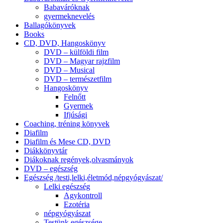
Babaváróknak
gyermeknevelés
Ballagókönyvek
Books
CD, DVD, Hangoskönyv
DVD – külföldi film
DVD – Magyar rajzfilm
DVD – Musical
DVD – természetfilm
Hangoskönyv
Felnőtt
Gyermek
Ifjúsági
Coaching, tréning könyvek
Diafilm
Diafilm és Mese CD, DVD
Diákkönyvtár
Diákoknak regények,olvasmányok
DVD – egészség
Egészség /testi,lelki,életmód,népgyógyászat/
Lelki egészség
Agykontroll
Ezotéria
népgyógyászat
Testünk egészsége