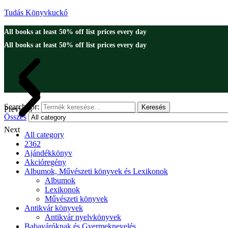
Tudás Könyvkuckó
All books at least 50% off list prices every day
All books at least 50% off list prices every day
Search for:
Keresés
Previous
Összes
Next
All category
2362
Ajándékkönyv
Akcióregény
Albumok, Művészeti könyvek és Lexikonok
Albumok
Lexikonok
Művészeti könyvek
Antikvár könyvek
Antikvár nyelvkönyvek
Babaváróknak és Gyermeknevelés