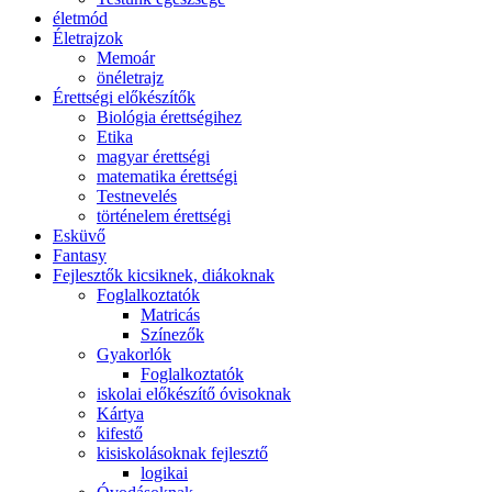
életmód
Életrajzok
Memoár
önéletrajz
Érettségi előkészítők
Biológia érettségihez
Etika
magyar érettségi
matematika érettségi
Testnevelés
történelem érettségi
Esküvő
Fantasy
Fejlesztők kicsiknek, diákoknak
Foglalkoztatók
Matricás
Színezők
Gyakorlók
Foglalkoztatók
iskolai előkészítő óvisoknak
Kártya
kifestő
kisiskolásoknak fejlesztő
logikai