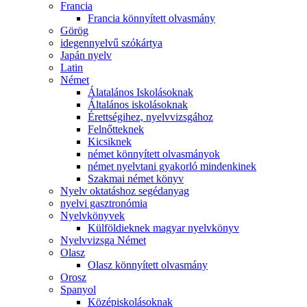
Francia
Francia könnyített olvasmány
Görög
idegennyelvű szókártya
Japán nyelv
Latin
Német
Álatalános Iskolásoknak
Általános iskolásoknak
Érettségihez, nyelvvizsgához
Felnőtteknek
Kicsiknek
német könnyített olvasmányok
német nyelvtani gyakorló mindenkinek
Szakmai német könyv
Nyelv oktatáshoz segédanyag
nyelvi gasztronómia
Nyelvkönyvek
Külföldieknek magyar nyelvkönyv
Nyelvvizsga Német
Olasz
Olasz könnyített olvasmány
Orosz
Spanyol
Középiskolásoknak