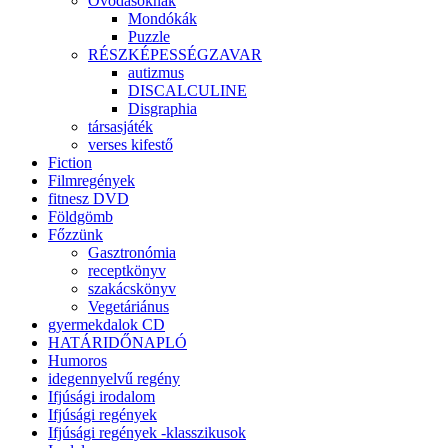
Óvodásoknak
Mondókák
Puzzle
RÉSZKÉPESSÉGZAVAR
autizmus
DISCALCULINE
Disgraphia
társasjáték
verses kifestő
Fiction
Filmregények
fitnesz DVD
Földgömb
Főzzünk
Gasztronómia
receptkönyv
szakácskönyv
Vegetáriánus
gyermekdalok CD
HATÁRIDŐNAPLÓ
Humoros
idegennyelvű regény
Ifjúsági irodalom
Ifjúsági regények
Ifjúsági regények -klasszikusok