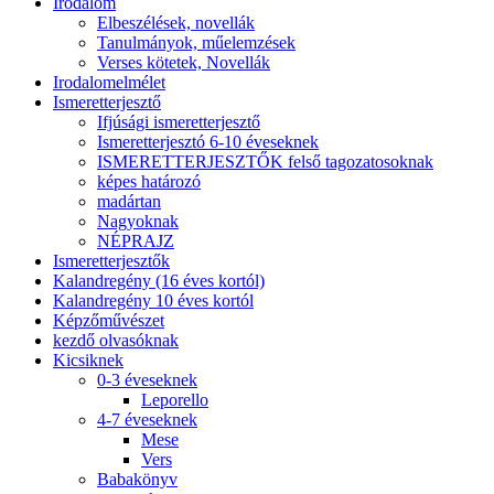
Irodalom
Elbeszélések, novellák
Tanulmányok, műelemzések
Verses kötetek, Novellák
Irodalomelmélet
Ismeretterjesztő
Ifjúsági ismeretterjesztő
Ismeretterjesztó 6-10 éveseknek
ISMERETTERJESZTŐK felső tagozatosoknak
képes határozó
madártan
Nagyoknak
NÉPRAJZ
Ismeretterjesztők
Kalandregény (16 éves kortól)
Kalandregény 10 éves kortól
Képzőművészet
kezdő olvasóknak
Kicsiknek
0-3 éveseknek
Leporello
4-7 éveseknek
Mese
Vers
Babakönyv