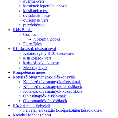
gyermekvers
kicsiknek leporello,lapozó
kicsiknek mese
ovisoknak mese
ovisoknak vers
puzzlekönyv
Kids Books
Comics
Coloring Books
Fairy Tales
Kisiskolások olvasmányai
Kalandregény 8-10 éveseknek
kisiskolások vers
kisiskolásoknak mese
Meseregények
Kompetencia mérés
Kötelező olvasmányok-Diákkönyvtár
Kötelező olvasmányok alsósoknak
Kötelező olvasmányok felsősöknek
Kötelező olvasmányok középiskola
Olvasónaplók alsósoknak
Olvasónaplók felsősöknek
Középiskolai Felvételi
Felvételi előkészítő középiskolába készülöknek
Kreatív Hobbi és Sport