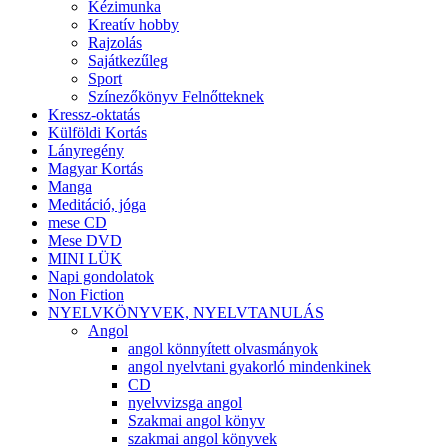
Kézimunka
Kreatív hobby
Rajzolás
Sajátkezűleg
Sport
Színezőkönyv Felnőtteknek
Kressz-oktatás
Külföldi Kortás
Lányregény
Magyar Kortás
Manga
Meditáció, jóga
mese CD
Mese DVD
MINI LÜK
Napi gondolatok
Non Fiction
NYELVKÖNYVEK, NYELVTANULÁS
Angol
angol könnyített olvasmányok
angol nyelvtani gyakorló mindenkinek
CD
nyelvvizsga angol
Szakmai angol könyv
szakmai angol könyvek