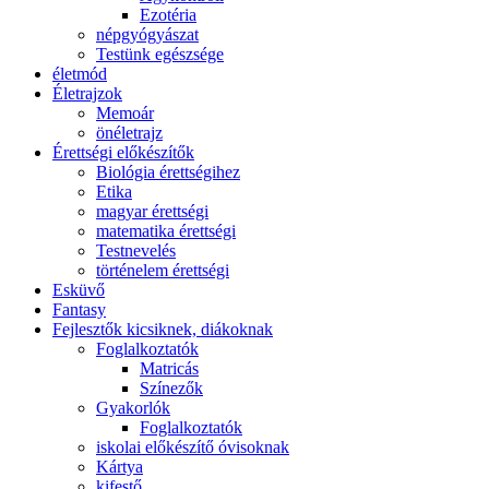
Ezotéria
népgyógyászat
Testünk egészsége
életmód
Életrajzok
Memoár
önéletrajz
Érettségi előkészítők
Biológia érettségihez
Etika
magyar érettségi
matematika érettségi
Testnevelés
történelem érettségi
Esküvő
Fantasy
Fejlesztők kicsiknek, diákoknak
Foglalkoztatók
Matricás
Színezők
Gyakorlók
Foglalkoztatók
iskolai előkészítő óvisoknak
Kártya
kifestő