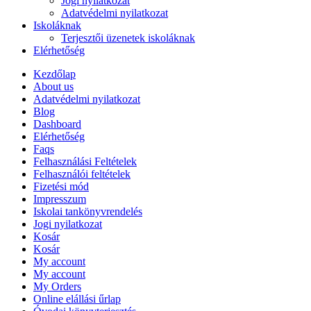
Jogi nyilatkozat
Adatvédelmi nyilatkozat
Iskoláknak
Terjesztői üzenetek iskoláknak
Elérhetőség
Kezdőlap
About us
Adatvédelmi nyilatkozat
Blog
Dashboard
Elérhetőség
Faqs
Felhasználási Feltételek
Felhasználói feltételek
Fizetési mód
Impresszum
Iskolai tankönyvrendelés
Jogi nyilatkozat
Kosár
Kosár
My account
My account
My Orders
Online elállási űrlap