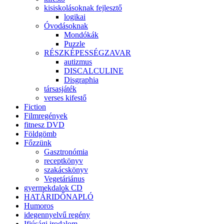
kisiskolásoknak fejlesztő
logikai
Óvodásoknak
Mondókák
Puzzle
RÉSZKÉPESSÉGZAVAR
autizmus
DISCALCULINE
Disgraphia
társasjáték
verses kifestő
Fiction
Filmregények
fitnesz DVD
Földgömb
Főzzünk
Gasztronómia
receptkönyv
szakácskönyv
Vegetáriánus
gyermekdalok CD
HATÁRIDŐNAPLÓ
Humoros
idegennyelvű regény
Ifjúsági irodalom