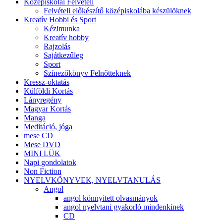
Középiskolai Felvételi
Felvételi előkészítő középiskolába készülöknek
Kreatív Hobbi és Sport
Kézimunka
Kreatív hobby
Rajzolás
Sajátkezűleg
Sport
Színezőkönyv Felnőtteknek
Kressz-oktatás
Külföldi Kortás
Lányregény
Magyar Kortás
Manga
Meditáció, jóga
mese CD
Mese DVD
MINI LÜK
Napi gondolatok
Non Fiction
NYELVKÖNYVEK, NYELVTANULÁS
Angol
angol könnyített olvasmányok
angol nyelvtani gyakorló mindenkinek
CD