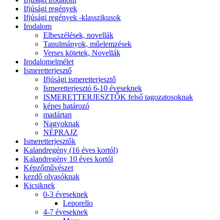
Ifjúsági regények
Ifjúsági regények -klasszikusok
Irodalom
Elbeszélések, novellák
Tanulmányok, műelemzések
Verses kötetek, Novellák
Irodalomelmélet
Ismeretterjesztő
Ifjúsági ismeretterjesztő
Ismeretterjesztó 6-10 éveseknek
ISMERETTERJESZTŐK felső tagozatosoknak
képes határozó
madártan
Nagyoknak
NÉPRAJZ
Ismeretterjesztők
Kalandregény (16 éves kortól)
Kalandregény 10 éves kortól
Képzőművészet
kezdő olvasóknak
Kicsiknek
0-3 éveseknek
Leporello
4-7 éveseknek