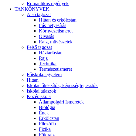
Romantikus regények
TANKÖNYVEK
Alsó tagozat
Hittan és erkölcstan
Írás-helyesírás
Környezetismeret
Olvasás
Rajz, művészetek
Felső tagozat
Háztartástan
Rajz
Technika
Természetismeret
Főiskola, egyetem
Hittan
Iskolaelőkészítők, képességfejlesztők
Iskolai atlaszok
Középiskola
Állampolgári Ismeretek
Biológia
Ének
Erkölcstan
Filozófia
Fizika
Földrajz