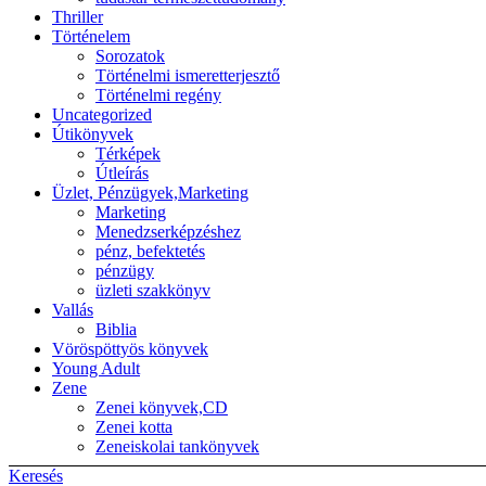
Thriller
Történelem
Sorozatok
Történelmi ismeretterjesztő
Történelmi regény
Uncategorized
Útikönyvek
Térképek
Útleírás
Üzlet, Pénzügyek,Marketing
Marketing
Menedzserképzéshez
pénz, befektetés
pénzügy
üzleti szakkönyv
Vallás
Biblia
Vöröspöttyös könyvek
Young Adult
Zene
Zenei könyvek,CD
Zenei kotta
Zeneiskolai tankönyvek
Keresés
Back to top