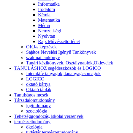
Informatika
Irodalom
Kémia
Matematika
Média
Nemzetiségi
Nyelvtan
Rajz Művészettörténet
OKJ-s képzések
Sajátos Nevelési Igényű Tankönyvek
szakmai tankönyv
Tanári kézikönyvek, Osztálynaplók,Oklevelek
TANULÁSHOZ segédeszközök és LOGICO
Interaktív tanyagok, tananyagcsomagok
LOGICO
oktató kártya
Oktató táblák
Tanulságos mesék
Társadalomtudomány
jogtudomány
szociológia
Tehetséggondozás, iskolai versenyek
természettudomány
ökológia
tudástár természettudomány