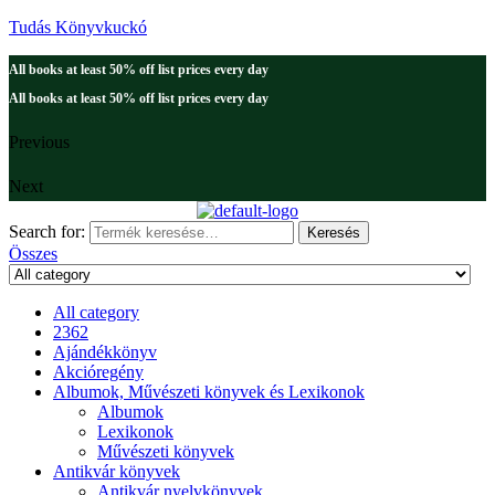
Tudás Könyvkuckó
All books at least 50% off list prices every day
All books at least 50% off list prices every day
Previous
Next
Search for:
Keresés
Összes
All category
2362
Ajándékkönyv
Akcióregény
Albumok, Művészeti könyvek és Lexikonok
Albumok
Lexikonok
Művészeti könyvek
Antikvár könyvek
Antikvár nyelvkönyvek