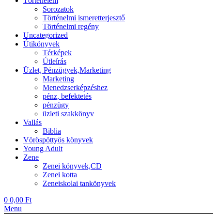
Történelem
Sorozatok
Történelmi ismeretterjesztő
Történelmi regény
Uncategorized
Útikönyvek
Térképek
Útleírás
Üzlet, Pénzügyek,Marketing
Marketing
Menedzserképzéshez
pénz, befektetés
pénzügy
üzleti szakkönyv
Vallás
Biblia
Vöröspöttyös könyvek
Young Adult
Zene
Zenei könyvek,CD
Zenei kotta
Zeneiskolai tankönyvek
0
0,00
Ft
Menu