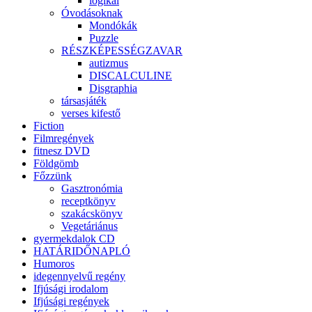
logikai
Óvodásoknak
Mondókák
Puzzle
RÉSZKÉPESSÉGZAVAR
autizmus
DISCALCULINE
Disgraphia
társasjáték
verses kifestő
Fiction
Filmregények
fitnesz DVD
Földgömb
Főzzünk
Gasztronómia
receptkönyv
szakácskönyv
Vegetáriánus
gyermekdalok CD
HATÁRIDŐNAPLÓ
Humoros
idegennyelvű regény
Ifjúsági irodalom
Ifjúsági regények