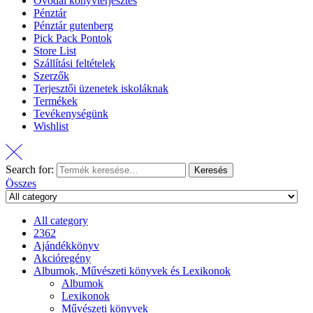
Óvodai könyvterjesztés
Pénztár
Pénztár gutenberg
Pick Pack Pontok
Store List
Szállítási feltételek
Szerzők
Terjesztői üzenetek iskoláknak
Termékek
Tevékenységünk
Wishlist
Search for:
Keresés
Összes
All category
2362
Ajándékkönyv
Akcióregény
Albumok, Művészeti könyvek és Lexikonok
Albumok
Lexikonok
Művészeti könyvek