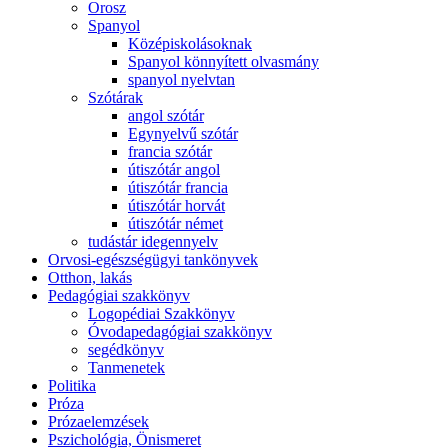
Orosz
Spanyol
Középiskolásoknak
Spanyol könnyített olvasmány
spanyol nyelvtan
Szótárak
angol szótár
Egynyelvű szótár
francia szótár
útiszótár angol
útiszótár francia
útiszótár horvát
útiszótár német
tudástár idegennyelv
Orvosi-egészségügyi tankönyvek
Otthon, lakás
Pedagógiai szakkönyv
Logopédiai Szakkönyv
Óvodapedagógiai szakkönyv
segédkönyv
Tanmenetek
Politika
Próza
Prózaelemzések
Pszichológia, Önismeret