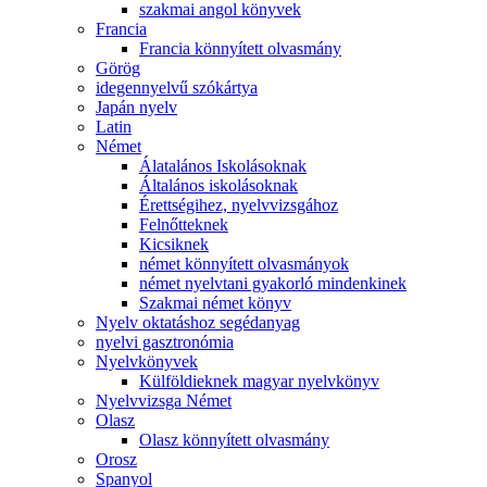
szakmai angol könyvek
Francia
Francia könnyített olvasmány
Görög
idegennyelvű szókártya
Japán nyelv
Latin
Német
Álatalános Iskolásoknak
Általános iskolásoknak
Érettségihez, nyelvvizsgához
Felnőtteknek
Kicsiknek
német könnyített olvasmányok
német nyelvtani gyakorló mindenkinek
Szakmai német könyv
Nyelv oktatáshoz segédanyag
nyelvi gasztronómia
Nyelvkönyvek
Külföldieknek magyar nyelvkönyv
Nyelvvizsga Német
Olasz
Olasz könnyített olvasmány
Orosz
Spanyol