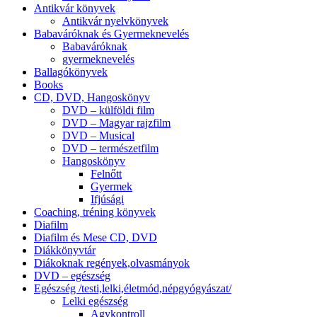
Antikvár könyvek
Antikvár nyelvkönyvek
Babaváróknak és Gyermeknevelés
Babaváróknak
gyermeknevelés
Ballagókönyvek
Books
CD, DVD, Hangoskönyv
DVD – külföldi film
DVD – Magyar rajzfilm
DVD – Musical
DVD – természetfilm
Hangoskönyv
Felnőtt
Gyermek
Ifjúsági
Coaching, tréning könyvek
Diafilm
Diafilm és Mese CD, DVD
Diákkönyvtár
Diákoknak regények,olvasmányok
DVD – egészség
Egészség /testi,lelki,életmód,népgyógyászat/
Lelki egészség
Agykontroll