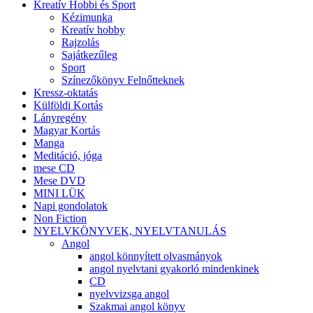
Kreatív Hobbi és Sport
Kézimunka
Kreatív hobby
Rajzolás
Sajátkezűleg
Sport
Színezőkönyv Felnőtteknek
Kressz-oktatás
Külföldi Kortás
Lányregény
Magyar Kortás
Manga
Meditáció, jóga
mese CD
Mese DVD
MINI LÜK
Napi gondolatok
Non Fiction
NYELVKÖNYVEK, NYELVTANULÁS
Angol
angol könnyített olvasmányok
angol nyelvtani gyakorló mindenkinek
CD
nyelvvizsga angol
Szakmai angol könyv