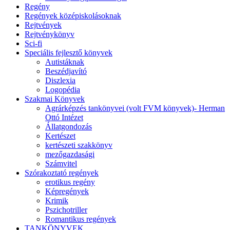
Regény
Regények középiskolásoknak
Rejtvények
Rejtvénykönyv
Sci-fi
Speciális fejlesztő könyvek
Autistáknak
Beszédjavító
Diszlexia
Logopédia
Szakmai Könyvek
Agrárképzés tankönyvei (volt FVM könyvek)- Herman
Ottó Intézet
Állatgondozás
Kertészet
kertészeti szakkönyv
mezőgazdasági
Számvitel
Szórakoztató regények
erotikus regény
Képregények
Krimik
Pszichotriller
Romantikus regények
TANKÖNYVEK