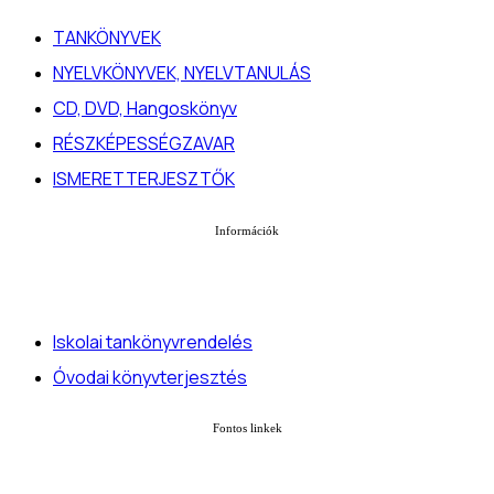
TANKÖNYVEK
NYELVKÖNYVEK, NYELVTANULÁS
CD, DVD, Hangoskönyv
RÉSZKÉPESSÉGZAVAR
ISMERETTERJESZTŐK
Információk
Iskolai tankönyvrendelés
Óvodai könyvterjesztés
Fontos linkek