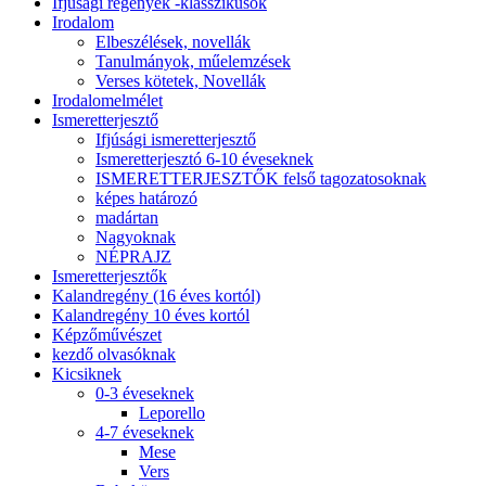
Ifjúsági regények -klasszikusok
Irodalom
Elbeszélések, novellák
Tanulmányok, műelemzések
Verses kötetek, Novellák
Irodalomelmélet
Ismeretterjesztő
Ifjúsági ismeretterjesztő
Ismeretterjesztó 6-10 éveseknek
ISMERETTERJESZTŐK felső tagozatosoknak
képes határozó
madártan
Nagyoknak
NÉPRAJZ
Ismeretterjesztők
Kalandregény (16 éves kortól)
Kalandregény 10 éves kortól
Képzőművészet
kezdő olvasóknak
Kicsiknek
0-3 éveseknek
Leporello
4-7 éveseknek
Mese
Vers