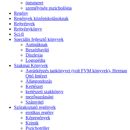
önismeret
személyiség pszichológia
Regény
Regények középiskolásoknak
Rejtvények
Rejtvénykönyv
Sci-fi
Speciális fejlesztő könyvek
Autistáknak
Beszédjavító
Diszlexia
Logopédia
Szakmai Könyvek
Agrárképzés tankönyvei (volt FVM könyvek)- Herman
Ottó Intézet
Állatgondozás
Kertészet
kertészeti szakkönyv
mezőgazdasági
Számvitel
Szórakoztató regények
erotikus regény
Képregények
Krimik
Pszichotriller