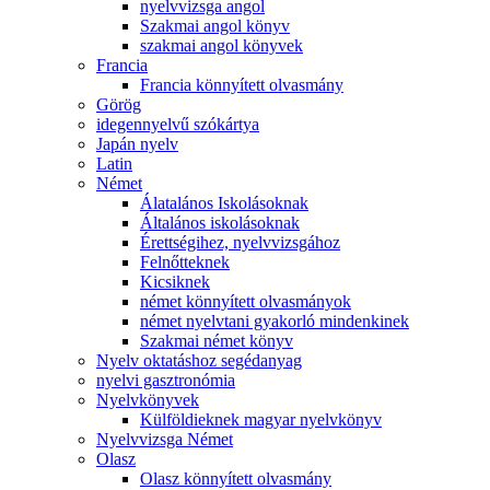
nyelvvizsga angol
Szakmai angol könyv
szakmai angol könyvek
Francia
Francia könnyített olvasmány
Görög
idegennyelvű szókártya
Japán nyelv
Latin
Német
Álatalános Iskolásoknak
Általános iskolásoknak
Érettségihez, nyelvvizsgához
Felnőtteknek
Kicsiknek
német könnyített olvasmányok
német nyelvtani gyakorló mindenkinek
Szakmai német könyv
Nyelv oktatáshoz segédanyag
nyelvi gasztronómia
Nyelvkönyvek
Külföldieknek magyar nyelvkönyv
Nyelvvizsga Német
Olasz
Olasz könnyített olvasmány