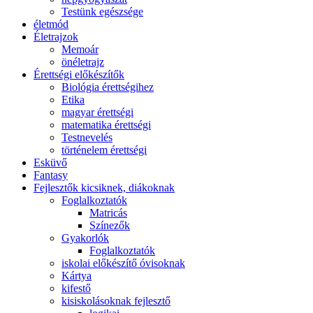
Testünk egészsége
életmód
Életrajzok
Memoár
önéletrajz
Érettségi előkészítők
Biológia érettségihez
Etika
magyar érettségi
matematika érettségi
Testnevelés
történelem érettségi
Esküvő
Fantasy
Fejlesztők kicsiknek, diákoknak
Foglalkoztatók
Matricás
Színezők
Gyakorlók
Foglalkoztatók
iskolai előkészítő óvisoknak
Kártya
kifestő
kisiskolásoknak fejlesztő