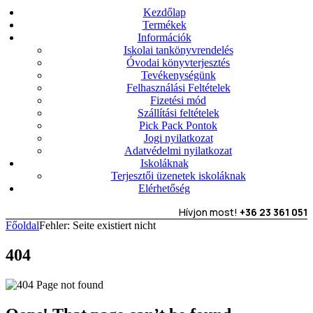
Kezdőlap
Termékek
Információk
Iskolai tankönyvrendelés
Óvodai könyvterjesztés
Tevékenységünk
Felhasználási Feltételek
Fizetési mód
Szállítási feltételek
Pick Pack Pontok
Jogi nyilatkozat
Adatvédelmi nyilatkozat
Iskoláknak
Terjesztői üzenetek iskoláknak
Elérhetőség
Hívjon most!
+36 23 361 051
Főoldal
Fehler: Seite existiert nicht
404