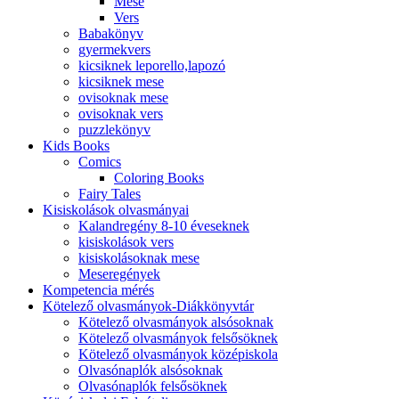
Mese
Vers
Babakönyv
gyermekvers
kicsiknek leporello,lapozó
kicsiknek mese
ovisoknak mese
ovisoknak vers
puzzlekönyv
Kids Books
Comics
Coloring Books
Fairy Tales
Kisiskolások olvasmányai
Kalandregény 8-10 éveseknek
kisiskolások vers
kisiskolásoknak mese
Meseregények
Kompetencia mérés
Kötelező olvasmányok-Diákkönyvtár
Kötelező olvasmányok alsósoknak
Kötelező olvasmányok felsősöknek
Kötelező olvasmányok középiskola
Olvasónaplók alsósoknak
Olvasónaplók felsősöknek