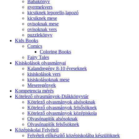
Babakönyv
gyermekvers
kicsiknek leporello,lapozó
kicsiknek mese
ovisoknak mese
ovisoknak vers
puzzlekönyv
Kids Books
Comics
Coloring Books
Fairy Tales
Kisiskolások olvasmányai
Kalandregény 8-10 éveseknek
kisiskolások vers
kisiskolásoknak mese
Meseregények
Kompetencia mérés
Kötelező olvasmányok-Diákkönyvtár
Kötelező olvasmányok alsósoknak
Kötelező olvasmányok felsősöknek
Kötelező olvasmányok középiskola
Olvasónaplók alsósoknak
Olvasónaplók felsősöknek
Középiskolai Felvételi
Felvételi előkészítő középiskolába készülöknek