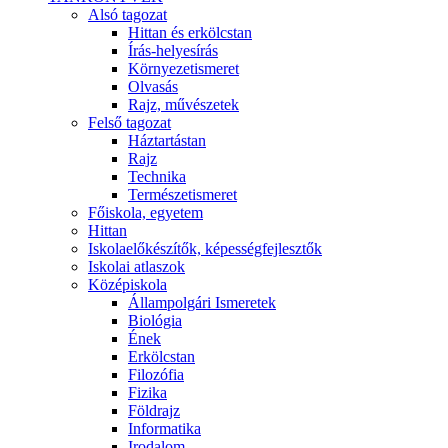
Alsó tagozat
Hittan és erkölcstan
Írás-helyesírás
Környezetismeret
Olvasás
Rajz, művészetek
Felső tagozat
Háztartástan
Rajz
Technika
Természetismeret
Főiskola, egyetem
Hittan
Iskolaelőkészítők, képességfejlesztők
Iskolai atlaszok
Középiskola
Állampolgári Ismeretek
Biológia
Ének
Erkölcstan
Filozófia
Fizika
Földrajz
Informatika
Irodalom