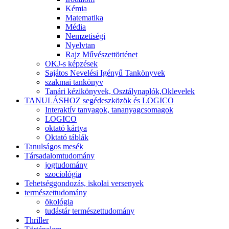
Kémia
Matematika
Média
Nemzetiségi
Nyelvtan
Rajz Művészettörténet
OKJ-s képzések
Sajátos Nevelési Igényű Tankönyvek
szakmai tankönyv
Tanári kézikönyvek, Osztálynaplók,Oklevelek
TANULÁSHOZ segédeszközök és LOGICO
Interaktív tanyagok, tananyagcsomagok
LOGICO
oktató kártya
Oktató táblák
Tanulságos mesék
Társadalomtudomány
jogtudomány
szociológia
Tehetséggondozás, iskolai versenyek
természettudomány
ökológia
tudástár természettudomány
Thriller