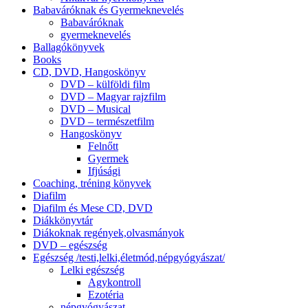
Babaváróknak és Gyermeknevelés
Babaváróknak
gyermeknevelés
Ballagókönyvek
Books
CD, DVD, Hangoskönyv
DVD – külföldi film
DVD – Magyar rajzfilm
DVD – Musical
DVD – természetfilm
Hangoskönyv
Felnőtt
Gyermek
Ifjúsági
Coaching, tréning könyvek
Diafilm
Diafilm és Mese CD, DVD
Diákkönyvtár
Diákoknak regények,olvasmányok
DVD – egészség
Egészség /testi,lelki,életmód,népgyógyászat/
Lelki egészség
Agykontroll
Ezotéria
népgyógyászat