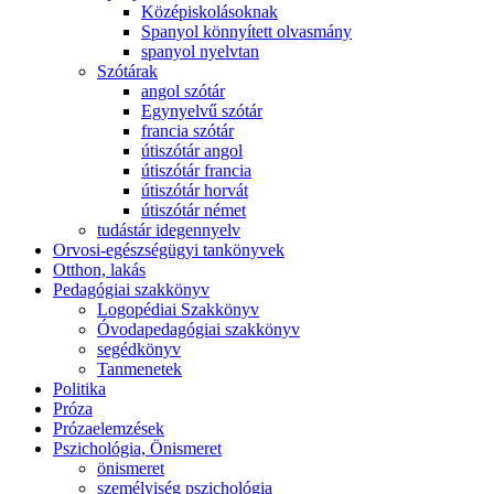
Középiskolásoknak
Spanyol könnyített olvasmány
spanyol nyelvtan
Szótárak
angol szótár
Egynyelvű szótár
francia szótár
útiszótár angol
útiszótár francia
útiszótár horvát
útiszótár német
tudástár idegennyelv
Orvosi-egészségügyi tankönyvek
Otthon, lakás
Pedagógiai szakkönyv
Logopédiai Szakkönyv
Óvodapedagógiai szakkönyv
segédkönyv
Tanmenetek
Politika
Próza
Prózaelemzések
Pszichológia, Önismeret
önismeret
személyiség pszichológia