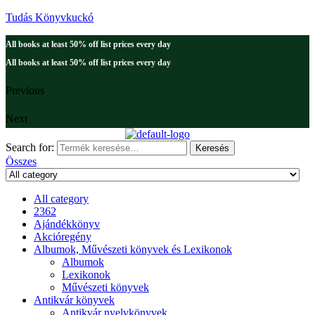
Tudás Könyvkuckó
All books at least 50% off list prices every day
All books at least 50% off list prices every day
Previous
Next
Search for:
Keresés
Összes
All category
2362
Ajándékkönyv
Akcióregény
Albumok, Művészeti könyvek és Lexikonok
Albumok
Lexikonok
Művészeti könyvek
Antikvár könyvek
Antikvár nyelvkönyvek