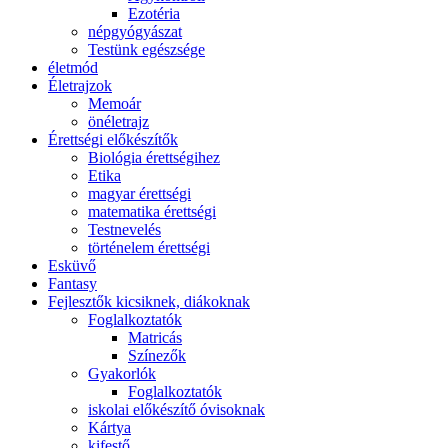
Ezotéria
népgyógyászat
Testünk egészsége
életmód
Életrajzok
Memoár
önéletrajz
Érettségi előkészítők
Biológia érettségihez
Etika
magyar érettségi
matematika érettségi
Testnevelés
történelem érettségi
Esküvő
Fantasy
Fejlesztők kicsiknek, diákoknak
Foglalkoztatók
Matricás
Színezők
Gyakorlók
Foglalkoztatók
iskolai előkészítő óvisoknak
Kártya
kifestő