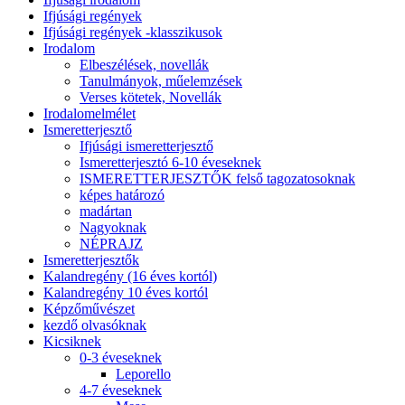
Ifjúsági regények
Ifjúsági regények -klasszikusok
Irodalom
Elbeszélések, novellák
Tanulmányok, műelemzések
Verses kötetek, Novellák
Irodalomelmélet
Ismeretterjesztő
Ifjúsági ismeretterjesztő
Ismeretterjesztó 6-10 éveseknek
ISMERETTERJESZTŐK felső tagozatosoknak
képes határozó
madártan
Nagyoknak
NÉPRAJZ
Ismeretterjesztők
Kalandregény (16 éves kortól)
Kalandregény 10 éves kortól
Képzőművészet
kezdő olvasóknak
Kicsiknek
0-3 éveseknek
Leporello
4-7 éveseknek