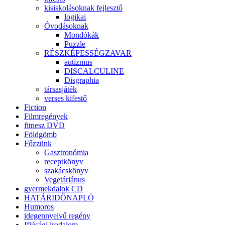
kisiskolásoknak fejlesztő
logikai
Óvodásoknak
Mondókák
Puzzle
RÉSZKÉPESSÉGZAVAR
autizmus
DISCALCULINE
Disgraphia
társasjáték
verses kifestő
Fiction
Filmregények
fitnesz DVD
Földgömb
Főzzünk
Gasztronómia
receptkönyv
szakácskönyv
Vegetáriánus
gyermekdalok CD
HATÁRIDŐNAPLÓ
Humoros
idegennyelvű regény
Ifjúsági irodalom