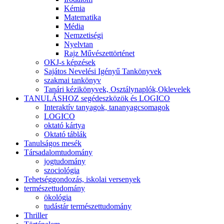
Kémia
Matematika
Média
Nemzetiségi
Nyelvtan
Rajz Művészettörténet
OKJ-s képzések
Sajátos Nevelési Igényű Tankönyvek
szakmai tankönyv
Tanári kézikönyvek, Osztálynaplók,Oklevelek
TANULÁSHOZ segédeszközök és LOGICO
Interaktív tanyagok, tananyagcsomagok
LOGICO
oktató kártya
Oktató táblák
Tanulságos mesék
Társadalomtudomány
jogtudomány
szociológia
Tehetséggondozás, iskolai versenyek
természettudomány
ökológia
tudástár természettudomány
Thriller