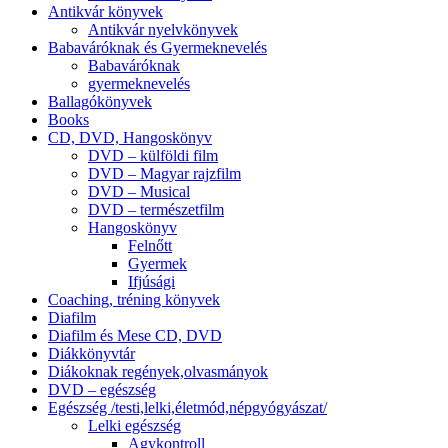
Antikvár könyvek
Antikvár nyelvkönyvek
Babaváróknak és Gyermeknevelés
Babaváróknak
gyermeknevelés
Ballagókönyvek
Books
CD, DVD, Hangoskönyv
DVD – külföldi film
DVD – Magyar rajzfilm
DVD – Musical
DVD – természetfilm
Hangoskönyv
Felnőtt
Gyermek
Ifjúsági
Coaching, tréning könyvek
Diafilm
Diafilm és Mese CD, DVD
Diákkönyvtár
Diákoknak regények,olvasmányok
DVD – egészség
Egészség /testi,lelki,életmód,népgyógyászat/
Lelki egészség
Agykontroll