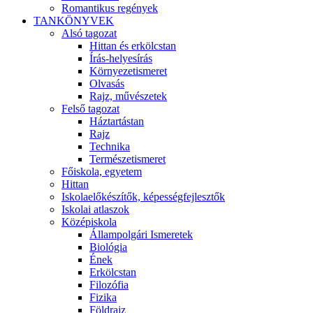
Romantikus regények
TANKÖNYVEK
Alsó tagozat
Hittan és erkölcstan
Írás-helyesírás
Környezetismeret
Olvasás
Rajz, művészetek
Felső tagozat
Háztartástan
Rajz
Technika
Természetismeret
Főiskola, egyetem
Hittan
Iskolaelőkészítők, képességfejlesztők
Iskolai atlaszok
Középiskola
Állampolgári Ismeretek
Biológia
Ének
Erkölcstan
Filozófia
Fizika
Földrajz