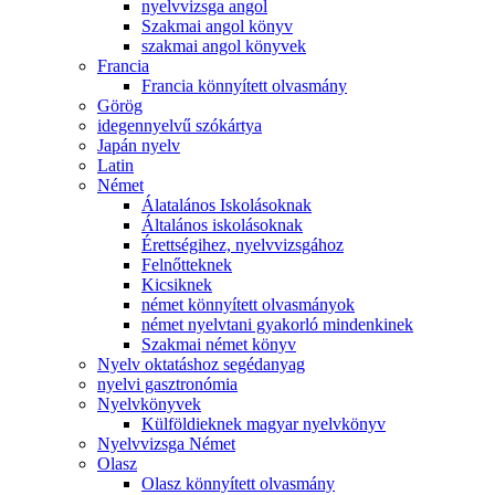
nyelvvizsga angol
Szakmai angol könyv
szakmai angol könyvek
Francia
Francia könnyített olvasmány
Görög
idegennyelvű szókártya
Japán nyelv
Latin
Német
Álatalános Iskolásoknak
Általános iskolásoknak
Érettségihez, nyelvvizsgához
Felnőtteknek
Kicsiknek
német könnyített olvasmányok
német nyelvtani gyakorló mindenkinek
Szakmai német könyv
Nyelv oktatáshoz segédanyag
nyelvi gasztronómia
Nyelvkönyvek
Külföldieknek magyar nyelvkönyv
Nyelvvizsga Német
Olasz
Olasz könnyített olvasmány