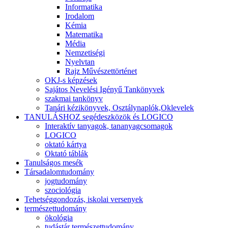
Informatika
Irodalom
Kémia
Matematika
Média
Nemzetiségi
Nyelvtan
Rajz Művészettörténet
OKJ-s képzések
Sajátos Nevelési Igényű Tankönyvek
szakmai tankönyv
Tanári kézikönyvek, Osztálynaplók,Oklevelek
TANULÁSHOZ segédeszközök és LOGICO
Interaktív tanyagok, tananyagcsomagok
LOGICO
oktató kártya
Oktató táblák
Tanulságos mesék
Társadalomtudomány
jogtudomány
szociológia
Tehetséggondozás, iskolai versenyek
természettudomány
ökológia
tudástár természettudomány