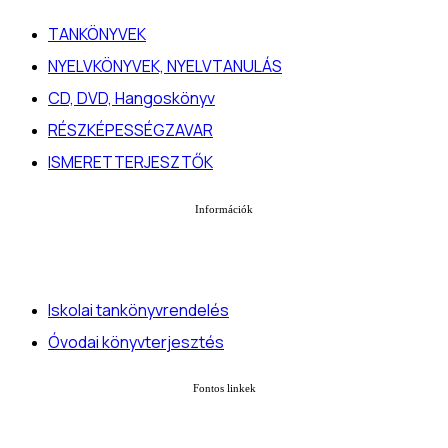
TANKÖNYVEK
NYELVKÖNYVEK, NYELVTANULÁS
CD, DVD, Hangoskönyv
RÉSZKÉPESSÉGZAVAR
ISMERETTERJESZTŐK
Információk
Iskolai tankönyvrendelés
Óvodai könyvterjesztés
Fontos linkek