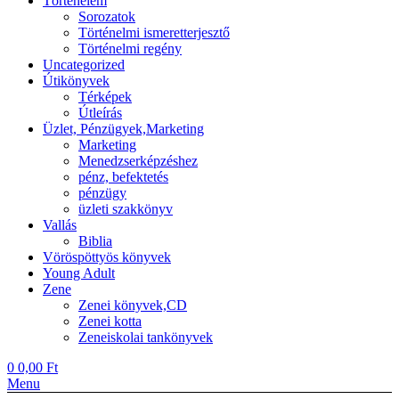
Történelem
Sorozatok
Történelmi ismeretterjesztő
Történelmi regény
Uncategorized
Útikönyvek
Térképek
Útleírás
Üzlet, Pénzügyek,Marketing
Marketing
Menedzserképzéshez
pénz, befektetés
pénzügy
üzleti szakkönyv
Vallás
Biblia
Vöröspöttyös könyvek
Young Adult
Zene
Zenei könyvek,CD
Zenei kotta
Zeneiskolai tankönyvek
0
0,00
Ft
Menu