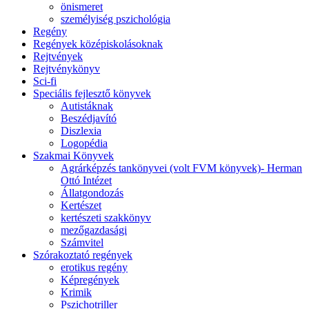
önismeret
személyiség pszichológia
Regény
Regények középiskolásoknak
Rejtvények
Rejtvénykönyv
Sci-fi
Speciális fejlesztő könyvek
Autistáknak
Beszédjavító
Diszlexia
Logopédia
Szakmai Könyvek
Agrárképzés tankönyvei (volt FVM könyvek)- Herman
Ottó Intézet
Állatgondozás
Kertészet
kertészeti szakkönyv
mezőgazdasági
Számvitel
Szórakoztató regények
erotikus regény
Képregények
Krimik
Pszichotriller