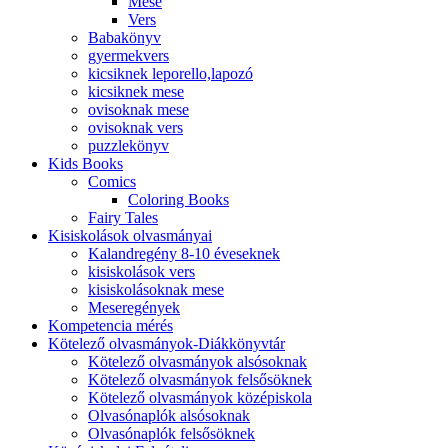
Mese
Vers
Babakönyv
gyermekvers
kicsiknek leporello,lapozó
kicsiknek mese
ovisoknak mese
ovisoknak vers
puzzlekönyv
Kids Books
Comics
Coloring Books
Fairy Tales
Kisiskolások olvasmányai
Kalandregény 8-10 éveseknek
kisiskolások vers
kisiskolásoknak mese
Meseregények
Kompetencia mérés
Kötelező olvasmányok-Diákkönyvtár
Kötelező olvasmányok alsósoknak
Kötelező olvasmányok felsősöknek
Kötelező olvasmányok középiskola
Olvasónaplók alsósoknak
Olvasónaplók felsősöknek