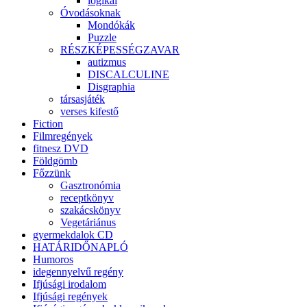
logikai
Óvodásoknak
Mondókák
Puzzle
RÉSZKÉPESSÉGZAVAR
autizmus
DISCALCULINE
Disgraphia
társasjáték
verses kifestő
Fiction
Filmregények
fitnesz DVD
Földgömb
Főzzünk
Gasztronómia
receptkönyv
szakácskönyv
Vegetáriánus
gyermekdalok CD
HATÁRIDŐNAPLÓ
Humoros
idegennyelvű regény
Ifjúsági irodalom
Ifjúsági regények