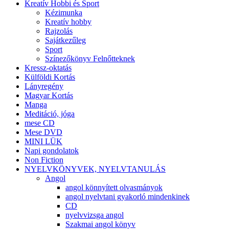
Kreatív Hobbi és Sport
Kézimunka
Kreatív hobby
Rajzolás
Sajátkezűleg
Sport
Színezőkönyv Felnőtteknek
Kressz-oktatás
Külföldi Kortás
Lányregény
Magyar Kortás
Manga
Meditáció, jóga
mese CD
Mese DVD
MINI LÜK
Napi gondolatok
Non Fiction
NYELVKÖNYVEK, NYELVTANULÁS
Angol
angol könnyített olvasmányok
angol nyelvtani gyakorló mindenkinek
CD
nyelvvizsga angol
Szakmai angol könyv