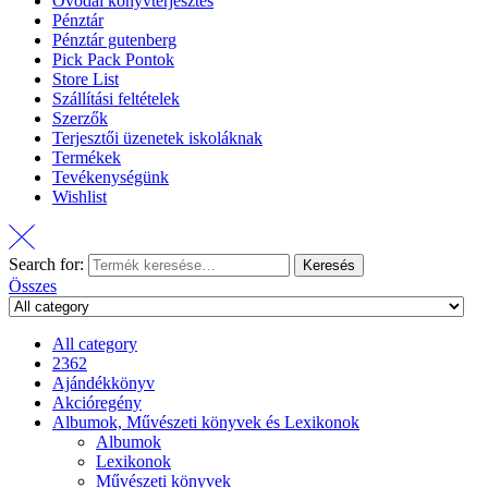
Óvodai könyvterjesztés
Pénztár
Pénztár gutenberg
Pick Pack Pontok
Store List
Szállítási feltételek
Szerzők
Terjesztői üzenetek iskoláknak
Termékek
Tevékenységünk
Wishlist
Search for:
Keresés
Összes
All category
2362
Ajándékkönyv
Akcióregény
Albumok, Művészeti könyvek és Lexikonok
Albumok
Lexikonok
Művészeti könyvek