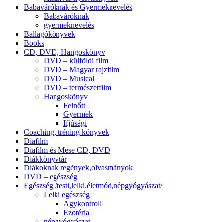
Babaváróknak és Gyermeknevelés
Babaváróknak
gyermeknevelés
Ballagókönyvek
Books
CD, DVD, Hangoskönyv
DVD – külföldi film
DVD – Magyar rajzfilm
DVD – Musical
DVD – természetfilm
Hangoskönyv
Felnőtt
Gyermek
Ifjúsági
Coaching, tréning könyvek
Diafilm
Diafilm és Mese CD, DVD
Diákkönyvtár
Diákoknak regények,olvasmányok
DVD – egészség
Egészség /testi,lelki,életmód,népgyógyászat/
Lelki egészség
Agykontroll
Ezotéria
népgyógyászat