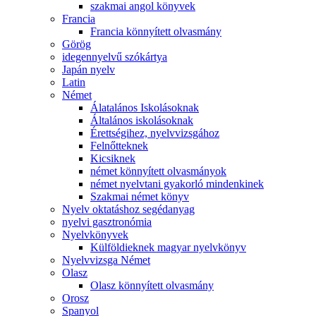
szakmai angol könyvek
Francia
Francia könnyített olvasmány
Görög
idegennyelvű szókártya
Japán nyelv
Latin
Német
Álatalános Iskolásoknak
Általános iskolásoknak
Érettségihez, nyelvvizsgához
Felnőtteknek
Kicsiknek
német könnyített olvasmányok
német nyelvtani gyakorló mindenkinek
Szakmai német könyv
Nyelv oktatáshoz segédanyag
nyelvi gasztronómia
Nyelvkönyvek
Külföldieknek magyar nyelvkönyv
Nyelvvizsga Német
Olasz
Olasz könnyített olvasmány
Orosz
Spanyol