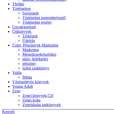
Thriller
Történelem
Sorozatok
Történelmi ismeretterjesztő
Történelmi regény
Uncategorized
Útikönyvek
Térképek
Útleírás
Üzlet, Pénzügyek,Marketing
Marketing
Menedzserképzéshez
pénz, befektetés
pénzügy
üzleti szakkönyv
Vallás
Biblia
Vöröspöttyös könyvek
Young Adult
Zene
Zenei könyvek,CD
Zenei kotta
Zeneiskolai tankönyvek
Keresés
Back to top