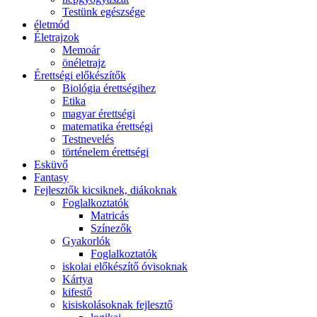
Testünk egészsége
életmód
Életrajzok
Memoár
önéletrajz
Érettségi előkészítők
Biológia érettségihez
Etika
magyar érettségi
matematika érettségi
Testnevelés
történelem érettségi
Esküvő
Fantasy
Fejlesztők kicsiknek, diákoknak
Foglalkoztatók
Matricás
Színezők
Gyakorlók
Foglalkoztatók
iskolai előkészítő óvisoknak
Kártya
kifestő
kisiskolásoknak fejlesztő