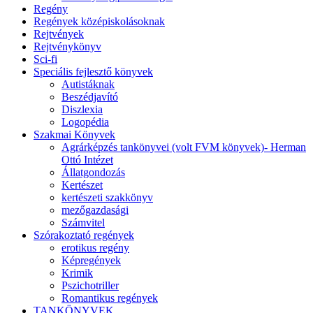
Regény
Regények középiskolásoknak
Rejtvények
Rejtvénykönyv
Sci-fi
Speciális fejlesztő könyvek
Autistáknak
Beszédjavító
Diszlexia
Logopédia
Szakmai Könyvek
Agrárképzés tankönyvei (volt FVM könyvek)- Herman
Ottó Intézet
Állatgondozás
Kertészet
kertészeti szakkönyv
mezőgazdasági
Számvitel
Szórakoztató regények
erotikus regény
Képregények
Krimik
Pszichotriller
Romantikus regények
TANKÖNYVEK