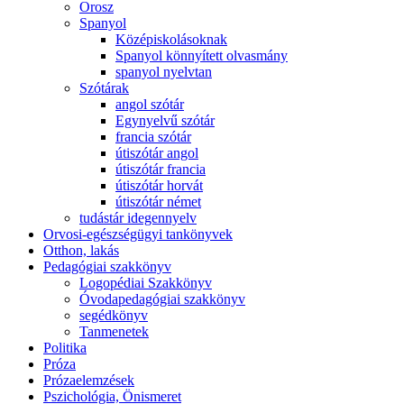
Orosz
Spanyol
Középiskolásoknak
Spanyol könnyített olvasmány
spanyol nyelvtan
Szótárak
angol szótár
Egynyelvű szótár
francia szótár
útiszótár angol
útiszótár francia
útiszótár horvát
útiszótár német
tudástár idegennyelv
Orvosi-egészségügyi tankönyvek
Otthon, lakás
Pedagógiai szakkönyv
Logopédiai Szakkönyv
Óvodapedagógiai szakkönyv
segédkönyv
Tanmenetek
Politika
Próza
Prózaelemzések
Pszichológia, Önismeret