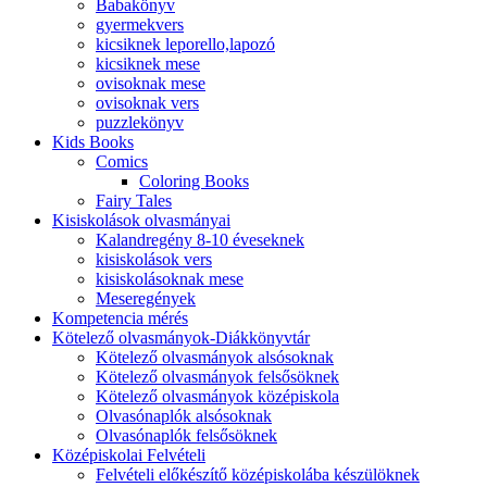
Babakönyv
gyermekvers
kicsiknek leporello,lapozó
kicsiknek mese
ovisoknak mese
ovisoknak vers
puzzlekönyv
Kids Books
Comics
Coloring Books
Fairy Tales
Kisiskolások olvasmányai
Kalandregény 8-10 éveseknek
kisiskolások vers
kisiskolásoknak mese
Meseregények
Kompetencia mérés
Kötelező olvasmányok-Diákkönyvtár
Kötelező olvasmányok alsósoknak
Kötelező olvasmányok felsősöknek
Kötelező olvasmányok középiskola
Olvasónaplók alsósoknak
Olvasónaplók felsősöknek
Középiskolai Felvételi
Felvételi előkészítő középiskolába készülöknek