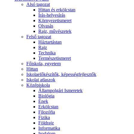
Alsó tagozat
Hittan és erkölcstan
Írás-helyesírás
Környezetismeret
Olvasás
Rajz, művészetek
Felső tagozat
Háztartástan
Rajz
Technika
Természetismeret
Főiskola, egyetem
Hittan
Iskolaelőkészítők, képességfejlesztők
Iskolai atlaszok
Középiskola
Állampolgári Ismeretek
Biológia
Ének
Erkölcstan
Filozófia
Fizika
Földrajz
Informatika
Irodalom