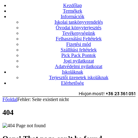
Kezdőlap
Termékek
Információk
Iskolai tankönyvrendelés
Óvodai könyvterjesztés
Tevékenységünk
Felhasználási Feltételek
Fizetési mód
Szállítási feltételek
Pick Pack Pontok
Jogi nyilatkozat
Adatvédelmi nyilatkozat
Iskoláknak
Terjesztői üzenetek iskoláknak
Elérhetőség
Hívjon most!
+36 23 361 051
Főoldal
Fehler: Seite existiert nicht
404