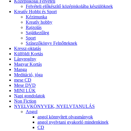
Középiskolai Felvételi
Felvételi előkészítő középiskolába készülöknek
Kreatív Hobbi és Sport
Kézimunka
Kreatív hobby
Rajzolás
Sajátkezűleg
Sport
Színezőkönyv Felnőtteknek
Kressz-oktatás
Külföldi Kortás
Lányregény
Magyar Kortás
Manga
Meditáció, jóga
mese CD
Mese DVD
MINI LÜK
Napi gondolatok
Non Fiction
NYELVKÖNYVEK, NYELVTANULÁS
Angol
angol könnyített olvasmányok
angol nyelvtani gyakorló mindenkinek
CD