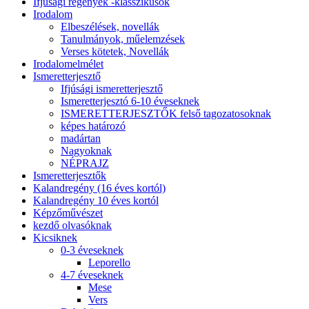
Ifjúsági regények -klasszikusok
Irodalom
Elbeszélések, novellák
Tanulmányok, műelemzések
Verses kötetek, Novellák
Irodalomelmélet
Ismeretterjesztő
Ifjúsági ismeretterjesztő
Ismeretterjesztó 6-10 éveseknek
ISMERETTERJESZTŐK felső tagozatosoknak
képes határozó
madártan
Nagyoknak
NÉPRAJZ
Ismeretterjesztők
Kalandregény (16 éves kortól)
Kalandregény 10 éves kortól
Képzőművészet
kezdő olvasóknak
Kicsiknek
0-3 éveseknek
Leporello
4-7 éveseknek
Mese
Vers