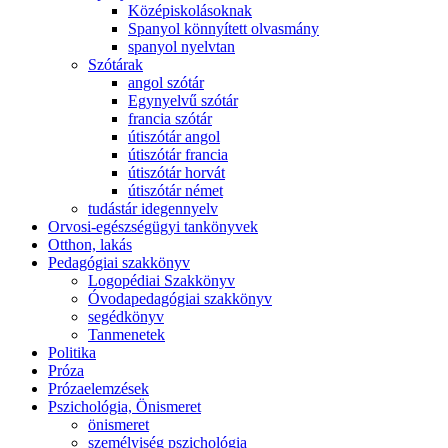
Középiskolásoknak
Spanyol könnyített olvasmány
spanyol nyelvtan
Szótárak
angol szótár
Egynyelvű szótár
francia szótár
útiszótár angol
útiszótár francia
útiszótár horvát
útiszótár német
tudástár idegennyelv
Orvosi-egészségügyi tankönyvek
Otthon, lakás
Pedagógiai szakkönyv
Logopédiai Szakkönyv
Óvodapedagógiai szakkönyv
segédkönyv
Tanmenetek
Politika
Próza
Prózaelemzések
Pszichológia, Önismeret
önismeret
személyiség pszichológia