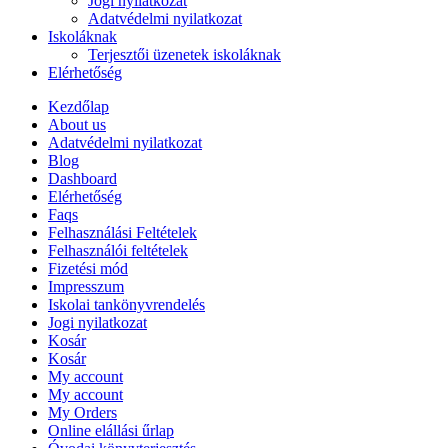
Jogi nyilatkozat
Adatvédelmi nyilatkozat
Iskoláknak
Terjesztői üzenetek iskoláknak
Elérhetőség
Kezdőlap
About us
Adatvédelmi nyilatkozat
Blog
Dashboard
Elérhetőség
Faqs
Felhasználási Feltételek
Felhasználói feltételek
Fizetési mód
Impresszum
Iskolai tankönyvrendelés
Jogi nyilatkozat
Kosár
Kosár
My account
My account
My Orders
Online elállási űrlap